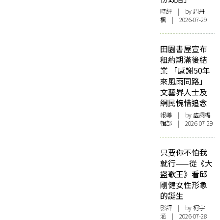
時評
| by
周丹
楓
| 2026-07-29
田園書屋宣布
租約期滿後結
業 「感謝50年
來風雨同路」
文藝界人士及
網民惋惜追念
報導
| by 虛詞編
輯部 | 2026-07-29
只要你不怕我
就行——從《大
盜歌王》看邱
剛健女性形象
的誕生
影評
| by 柯宇
涵 | 2026-07-28