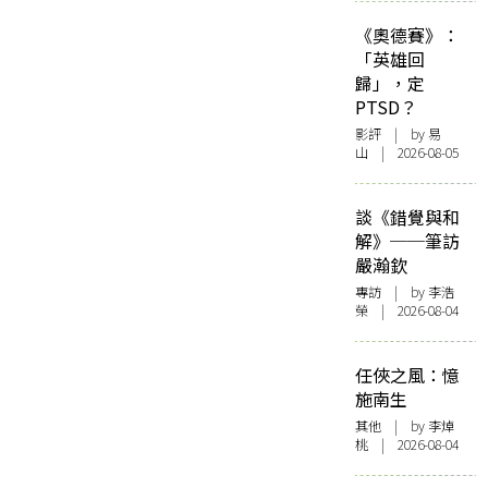
《奧德賽》：
「英雄回
歸」，定
PTSD？
影評
| by 易
山 | 2026-08-05
談《錯覺與和
解》──筆訪
嚴瀚欽
專訪
| by 李浩
榮 | 2026-08-04
任俠之風：憶
施南生
其他
| by 李焯
桃 | 2026-08-04