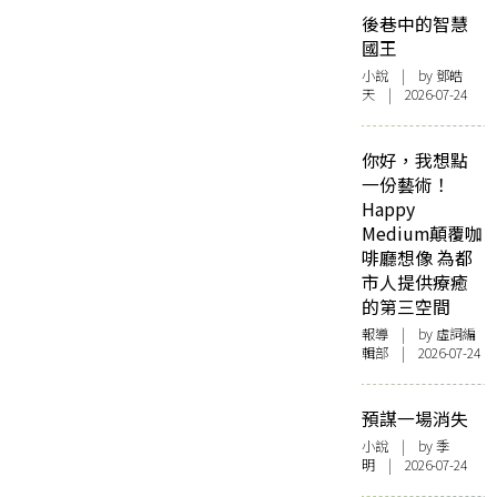
後巷中的智慧
國王
小說
| by 鄧皓
天 | 2026-07-24
你好，我想點
一份藝術！
Happy
Medium顛覆咖
啡廳想像 為都
市人提供療癒
的第三空間
報導
| by 虛詞編
輯部 | 2026-07-24
預謀一場消失
小說
| by 季
明 | 2026-07-24