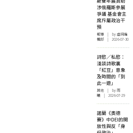
斯雙年展資助
涉俄羅斯參展
爭議 基金會主
席斥屬政治干
預
報導
| by 虛詞編
輯部 | 2026-07-30
詩慾／私慾：
淺談詩歌裏
「紅豆」意象
及時間的「到
此一遊」
其他
| by 雨
曦 | 2026-07-29
諾蘭《奧德
賽》中DEI的開
放性與反「身
份政治」