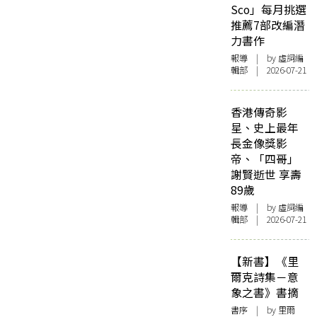
Sco」每月挑選
推薦7部改編潛
力書作
報導
| by 虛詞編
輯部 | 2026-07-21
香港傳奇影
星、史上最年
長金像獎影
帝、「四哥」
謝賢逝世 享壽
89歲
報導
| by 虛詞編
輯部 | 2026-07-21
【新書】《里
爾克詩集－意
象之書》書摘
書序
| by 里爾