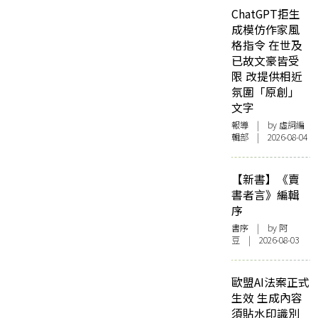
ChatGPT拒生
成模仿作家風
格指令 在世及
已故文豪皆受
限 改提供相近
氛圍「原創」
文字
報導
| by 虛詞編
輯部 | 2026-08-04
【新書】《賣
書者言》編輯
序
書序
| by 阿
豆 | 2026-08-03
歐盟AI法案正式
生效 生成內容
須貼水印識別