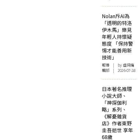
Nolan斥AI為
「透明的特洛
伊木馬」樂見
年輕人持懷疑
態度 「保持警
惕才能善用新
技術」
報導
| by 虛詞編
輯部 | 2026-07-28
日本著名推理
小說大師、
「神探伽利
略」系列、
《解憂雜貨
店》作者東野
圭吾逝世 享年
68歲