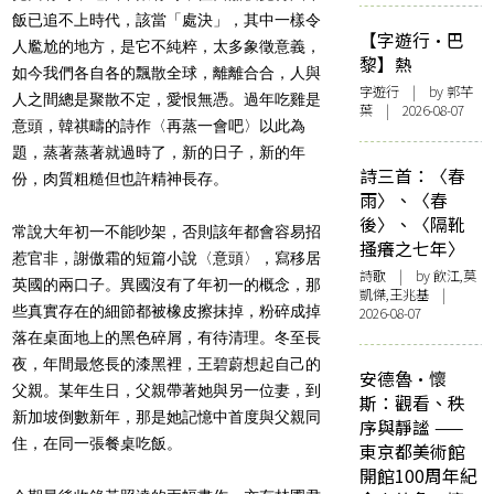
飯已追不上時代，該當「處決」，其中一樣令
【字遊行·巴
人尷尬的地方，是它不純粹，太多象徵意義，
黎】熱
如今我們各自各的飄散全球，離離合合，人與
字遊行
| by 郭芊
人之間總是聚散不定，愛恨無憑。過年吃雞是
葉 | 2026-08-07
意頭，韓祺疇的詩作〈再蒸一會吧〉以此為
題，蒸著蒸著就過時了，新的日子，新的年
詩三首：〈春
份，肉質粗糙但也許精神長存。
雨〉、〈春
後〉、〈隔靴
常說大年初一不能吵架，否則該年都會容易招
搔癢之七年〉
惹官非，謝傲霜的短篇小說〈意頭〉，寫移居
詩歌
| by 飲江,莫
英國的兩口子。異國沒有了年初一的概念，那
凱傑,王兆基 |
些真實存在的細節都被橡皮擦抹掉，粉碎成掉
2026-08-07
落在桌面地上的黑色碎屑，有待清理。冬至長
夜，年間最悠長的漆黑裡，王碧蔚想起自己的
安德魯·懷
父親。某年生日，父親帶著她與另一位妻，到
斯：觀看、秩
新加坡倒數新年，那是她記憶中首度與父親同
序與靜謐 ——
住，在同一張餐桌吃飯。
東京都美術館
開館100周年紀