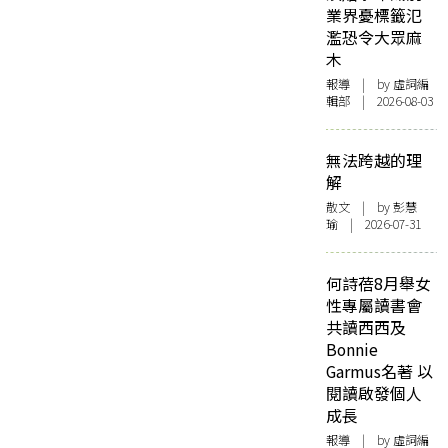
業界憂標籤氾
濫恐令大眾麻
木
報導
| by 虛詞編
輯部 | 2026-08-03
無法跨越的理
解
散文
| by 彭慧
瑜 | 2026-07-31
何詩蓓8月舉女
性專屬讀書會
共讀西西及
Bonnie
Garmus名著 以
閱讀啟發個人
成長
報導
| by 虛詞編