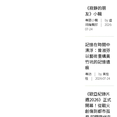
《寂靜的朋
友》小輯
專題小輯
| by 虛
詞編輯部 | 2026-
07-24
記憶在時間中
漂浮：曾淑芬
以藝術重構黃
竹坑的記憶遺
痕
專訪
| by 黃桂
桂 | 2026-07-24
《歐亞紀錄片
週2026》正式
開幕！從戰火
創傷到都市孤
島 叩問當代生