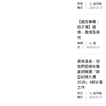
報導
| by 虛詞編
輯部 | 2026-07-27
【邁克專欄：
拍子簿】國
情、風情及其
他
專欄
| by
邁
克
| 2026-07-27
黑夜漫長，但
我們拒絕失聲
虛詞精選「歐
亞紀錄片週
2026」4部必看
之作
其他
| by 虛詞編
輯部 | 2026-07-27