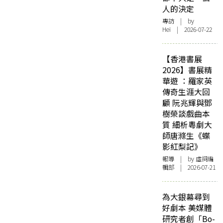
人的決定
專訪
| by
Hei | 2026-07-22
【香港書展
2026】書展精
華遊 ：羅家英
傳奇生涯大回
顧 阮兆輝與鄧
樹榮談戲曲本
質 細析粵劇大
師唐滌生《蝶
影紅梨記》
報導
| by 虛詞編
輯部 | 2026-07-21
為大銀幕尋到
好劇本 美媒體
研究者創「Bo-