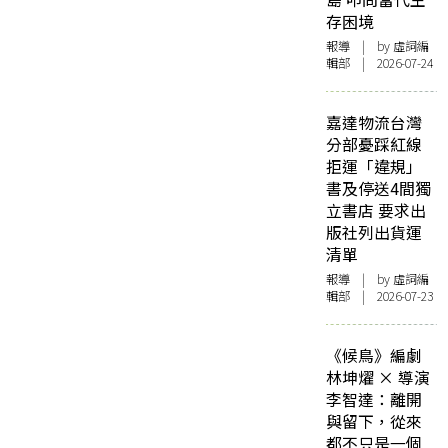
存困境
報導
| by 虛詞編
輯部 | 2026-07-24
嘉達物流台灣
分部憂踩紅線
拒運「違規」
書及停送4間獨
立書店 要求出
版社列出貨運
清單
報導
| by 虛詞編
輯部 | 2026-07-23
《候鳥》編劇
林坤燿 × 導演
李智達：離開
與留下，從來
都不只是一個