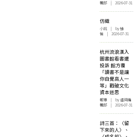
輯部 | 2026-07-31
仿織
小說
| by 悇
愉 | 2026-07-31
杭州流浪漢入
圖書館看書遭
投訴 館方覆
「讀書不是讓
你自覺高人一
等」戳破文化
資本迷思
報導
| by 虛詞編
輯部 | 2026-07-31
詩三首：〈留
下來的人〉、
〈成名前〉、