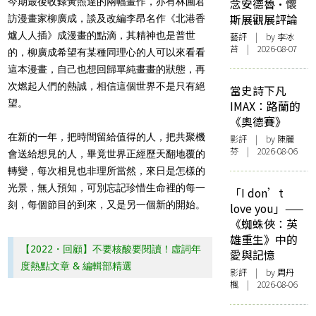
今期最後收錄黃照達的兩幅畫作，亦有林圃君
念安德魯·懷
斯展觀展評論
訪漫畫家柳廣成，談及改編李昂名作《北港香
爐人人插》成漫畫的點滴，其精神也是普世
藝評
| by 李冰
苔 | 2026-08-07
的，柳廣成希望有某種同理心的人可以來看看
這本漫畫，自己也想回歸單純畫畫的狀態，再
次燃起人們的熱誠，相信這個世界不是只有絕
當史詩下凡
望。
IMAX：路蘭的
《奧德賽》
在新的一年，把時間留給值得的人，把共聚機
影評
| by 陳麗
芬 | 2026-08-06
會送給想見的人，畢竟世界正經歷天翻地覆的
轉變，每次相見也非理所當然，來日是怎樣的
光景，無人預知，可別忘記珍惜生命裡的每一
「I don’t
刻，每個節目的到來，又是另一個新的開始。
love you」——
《蜘蛛俠：英
雄重生》中的
【2022・回顧】不要核酸要閱讀！虛詞年
愛與記憶
度熱點文章 & 編輯部精選
影評
| by
周丹
楓
| 2026-08-06