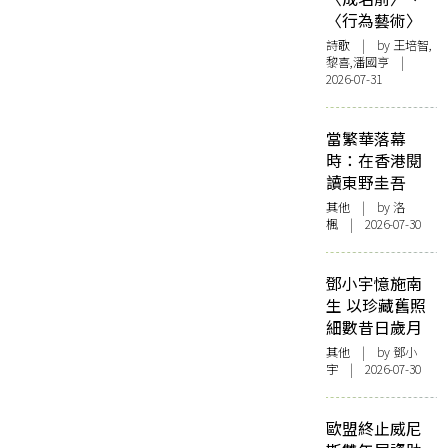
〈行為藝術〉
詩歌
| by 王培智,
黎喜,潘國亨 |
2026-07-31
當繁華落幕
時：在香港閱
讀東野圭吾
其他
| by
洛
楓
| 2026-07-30
鄧小宇憶施南
生 以珍藏舊照
細數昔日歲月
其他
| by 鄧小
宇 | 2026-07-30
歐盟終止威尼