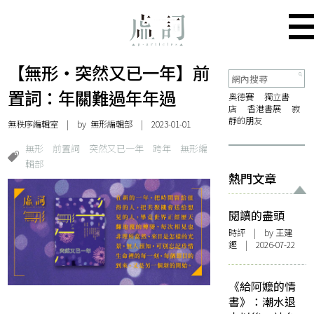
【無形・突然又已一年】前
置詞：年關難過年年過
奧德賽
獨立書
店
香港書展
寂
靜的朋友
無秩序編輯室
| by 無形編輯部 | 2023-01-01
無形
前置詞
突然又已一年
跨年
無形編
輯部
熱門文章
閱讀的盡頭
時評
| by 王建
鏗 | 2026-07-22
《給阿嬤的情
書》：潮水退