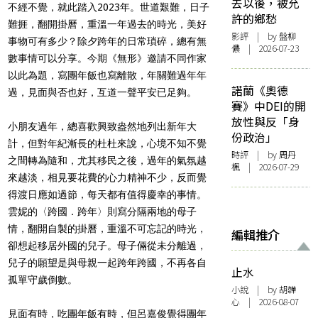
去以後，被允
不經不覺，就此踏入2023年。世道艱難，日子
許的鄉愁
難捱，翻開掛曆，重溫一年過去的時光，美好
影評
| by 盤柳
事物可有多少？除夕跨年的日常瑣碎，總有無
儂 | 2026-07-23
數事情可以分享。今期《無形》邀請不同作家
以此為題，寫團年飯也寫離散，年關難過年年
諾蘭《奧德
過，見面與否也好，互道一聲平安已足夠。
賽》中DEI的開
放性與反「身
小朋友過年，總喜歡興致盎然地列出新年大
份政治」
計，但對年紀漸長的杜杜來說，心境不知不覺
時評
| by
周丹
之間轉為隨和，尤其移民之後，過年的氣氛越
楓
| 2026-07-29
來越淡，相見要花費的心力精神不少，反而覺
得渡日應如過節，每天都有值得慶幸的事情。
雲妮的〈跨國．跨年〉則寫分隔兩地的母子
情，翻開自製的掛曆，重溫不可忘記的時光，
編輯推介
卻想起移居外國的兒子。母子倆從未分離過，
兒子的願望是與母親一起跨年跨國，不再各自
止水
孤單守歲倒數。
小說
| by 胡韡
心 | 2026-08-07
見面有時，吃團年飯有時，但呂嘉俊覺得團年