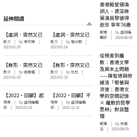
香港殿堂級填
詞人、資深綠
葉演員黎彼得
延伸閱讀
逝世 享年76歲
報導
| by 虛詞編
【虛詞．突然又已
【虛詞．突然又已
輯部 | 2026-08-05
一年】維多利亞城
一年】我們必須長
散文
| by 章可陳 |
散文
| by
曾詠聰
|
2023-01-29
2023-01-24
苦行記
大，但不要隨便老
去
從視差到離
散：香港文學
【無形．突然又已
【無形・突然又已
及其本土問題
一年】意頭
一年】新年隨想
散文
| by
謝傲霜
|
散文
| by
杜杜
|
——陳智德與勞
2023-01-20
2023-01-19
緯洛「根著與
流徙：香港文
【2022・回顧】起
【2022・回顧】不
學的空間記憶
碼我們還有好書，
要核酸要閱讀！虛
× 離散的哲學
現象
| by 虛詞編輯
現象
| by 虛詞編輯
部 | 2023-01-01
部 | 2022-12-31
2022年重點文藝書
詞年度熱點文章 &
思辨」對談整
籍
編輯部精選
理
報導
| by 勞緯
洛 | 2026-08-05