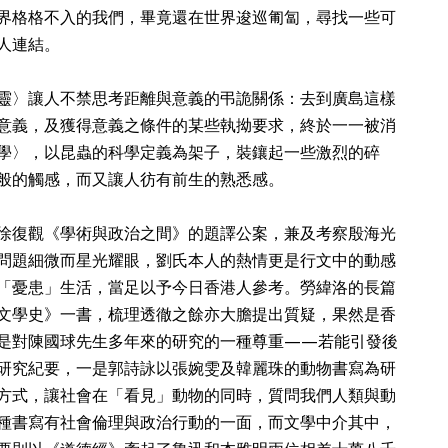
界格格不入的我們，畢竟還在世界逡巡匍匐，尋找一些可
人連結。
靈〉讓人不禁思考距離與意義的弔詭關係：去到廣島這樣
意義，及獲得意義之條件的某些執拗要求，終於一一被消
學〉，以昆蟲的科學定義為架子，裝鑲起一些激烈的碎
般的觸感，而又讓人彷有前生的熟悉感。
徐復觀《學術與政治之間》的題譯公案，兼及考察殷海光
問題細微而星光耀眼，劉氏本人的熱情更是行文中的動感
「憂患」生活，當足以予今日香港人參考。勞緯洛的長篇
文學史》一書，梳理透徹之餘亦大膽提出質疑，果然是香
是對陳國球先生多年來的研究的一種尊重——若能引發後
研究紀要，一是郭詩詠以張婉雯及韓麗珠的動物書寫為研
方式，讓社會在「看見」動物的同時，質問我們人類與動
種書寫有社會倫理與政治行動的一面，而文學中介其中，