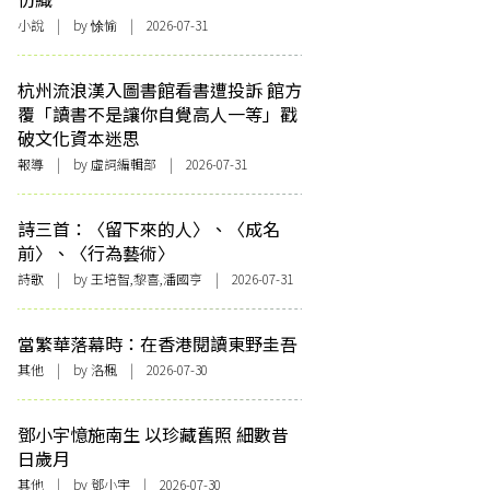
小說
| by 悇愉 | 2026-07-31
杭州流浪漢入圖書館看書遭投訴 館方
覆「讀書不是讓你自覺高人一等」戳
破文化資本迷思
報導
| by 虛詞編輯部 | 2026-07-31
詩三首：〈留下來的人〉、〈成名
前〉、〈行為藝術〉
詩歌
| by 王培智,黎喜,潘國亨 | 2026-07-31
當繁華落幕時：在香港閱讀東野圭吾
其他
| by
洛楓
| 2026-07-30
鄧小宇憶施南生 以珍藏舊照 細數昔
日歲月
其他
| by 鄧小宇 | 2026-07-30