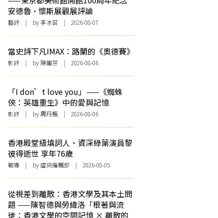
——東京都美術館開館100周年紀念
安德魯·懷斯展觀展評論
藝評
| by 李冰苔 | 2026-08-07
當史詩下凡IMAX：路蘭的《奧德賽》
影評
| by 陳麗芬 | 2026-08-06
「I don’t love you」——《蜘蛛
俠：英雄重生》中的愛與記憶
影評
| by
周丹楓
| 2026-08-06
香港殿堂級填詞人、資深綠葉演員黎
彼得逝世 享年76歲
報導
| by 虛詞編輯部 | 2026-08-05
從視差到離散：香港文學及其本土問
題 ——陳智德與勞緯洛「根著與流
徙：香港文學的空間記憶 × 離散的