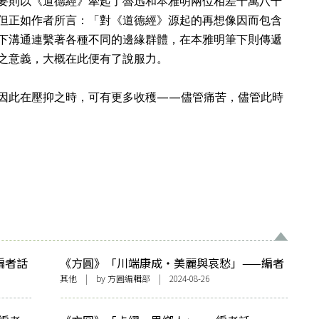
要則以《道德經》牽起了魯迅和本雅明兩位相差十萬八千
但正如作者所言：「對《道德經》源起的再想像因而包含
下溝通連繫著各種不同的邊緣群體，在本雅明筆下則傳遞
，之意義，大概在此便有了說服力。
因此在壓抑之時，可有更多收穫——儘管痛苦，儘管此時
編者話
《方圓》「川端康成・美麗與哀愁」——編者
話〈哀愁中的美麗中的哀愁……〉
其他
| by 方圓編輯部 | 2024-08-26