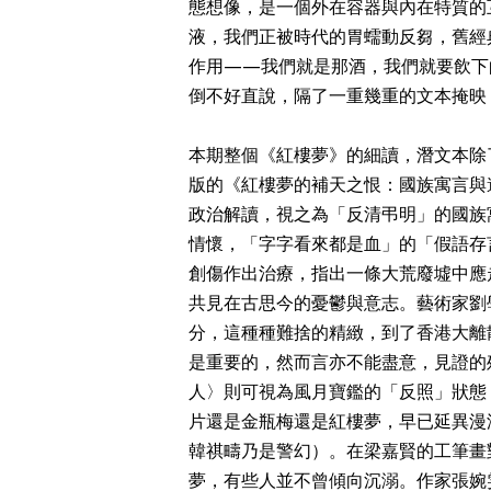
態想像，是一個外在容器與內在特質的
液，我們正被時代的胃蠕動反芻，舊經
作用——我們就是那酒，我們就要飲下
倒不好直說，隔了一重幾重的文本掩映
本期整個《紅樓夢》的細讀，潛文本除
版的《紅樓夢的補天之恨：國族寓言與
政治解讀，視之為「反清弔明」的國族
情懷，「字字看來都是血」的「假語存
創傷作出治療，指出一條大荒廢墟中應
共見在古思今的憂鬱與意志。藝術家劉
分，這種種難捨的精緻，到了香港大離
是重要的，然而言亦不能盡意，見證的
人〉則可視為風月寶鑑的「反照」狀態
片還是金瓶梅還是紅樓夢，早已延異漫
韓祺疇乃是警幻）。在梁嘉賢的工筆畫
夢，有些人並不曾傾向沉溺。作家張婉