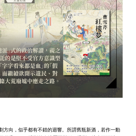
劃方向，似乎都有不錯的迴響。所謂舊瓶新酒，若作一動