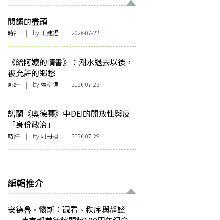
閱讀的盡頭
時評
| by 王建鏗 | 2026-07-22
《給阿嬤的情書》：潮水退去以後，
被允許的鄉愁
影評
| by 盤柳儂 | 2026-07-23
諾蘭《奧德賽》中DEI的開放性與反
「身份政治」
時評
| by
周丹楓
| 2026-07-29
編輯推介
安德魯·懷斯：觀看、秩序與靜謐