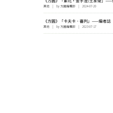
《方圓》「繁花・金宇澄/王家衛」——
話〈繁花不響，生死有數〉
其他
| by 方圓編輯部 | 2024-07-20
《方圓》「卡夫卡．審判」——編者話
其他
| by 方圓編輯部 | 2023-07-17