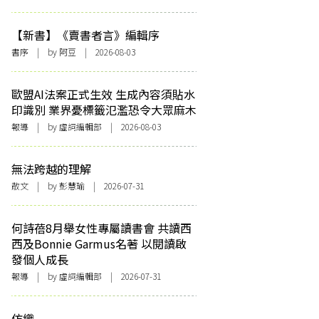
【新書】《賣書者言》編輯序
書序
| by 阿豆 | 2026-08-03
歐盟AI法案正式生效 生成內容須貼水
印識別 業界憂標籤氾濫恐令大眾麻木
報導
| by 虛詞編輯部 | 2026-08-03
無法跨越的理解
散文
| by 彭慧瑜 | 2026-07-31
何詩蓓8月舉女性專屬讀書會 共讀西
西及Bonnie Garmus名著 以閱讀啟
發個人成長
報導
| by 虛詞編輯部 | 2026-07-31
仿織