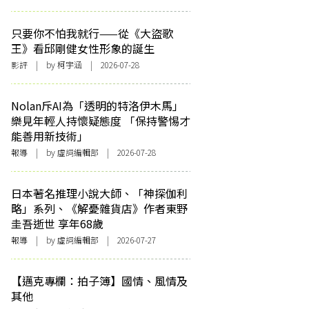
只要你不怕我就行——從《大盜歌
王》看邱剛健女性形象的誕生
影評
| by 柯宇涵 | 2026-07-28
Nolan斥AI為「透明的特洛伊木馬」
樂見年輕人持懷疑態度 「保持警惕才
能善用新技術」
報導
| by 虛詞編輯部 | 2026-07-28
日本著名推理小說大師、「神探伽利
略」系列、《解憂雜貨店》作者東野
圭吾逝世 享年68歲
報導
| by 虛詞編輯部 | 2026-07-27
【邁克專欄：拍子簿】國情、風情及
其他