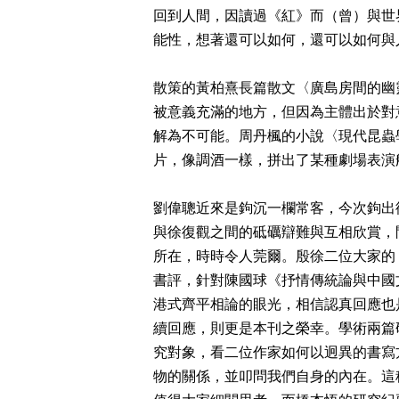
回到人間，因讀過《紅》而（曾）與世
能性，想著還可以如何，還可以如何與
散策的黃柏熹長篇散文〈廣島房間的幽
被意義充滿的地方，但因為主體出於對
解為不可能。周丹楓的小說〈現代昆蟲
片，像調酒一樣，拼出了某種劇場表演
劉偉聰近來是鉤沉一欄常客，今次鉤出
與徐復觀之間的砥礪辯難與互相欣賞，
所在，時時令人莞爾。殷徐二位大家的
書評，針對陳國球《抒情傳統論與中國
港式齊平相論的眼光，相信認真回應也
續回應，則更是本刊之榮幸。學術兩篇
究對象，看二位作家如何以迥異的書寫
物的關係，並叩問我們自身的內在。這