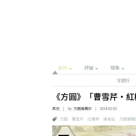
創作
評論
現象
字遊行
《方圓》「曹雪芹・紅
其他
| by 方圓編輯部 | 2024-02-02
方圓
曹雪芹
紅樓夢
編者話
方圓編輯