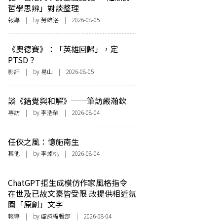
哲學思辨」對談整理
報導
| by 勞緯洛 | 2026-08-05
《奧德賽》：「英雄回歸」，定
PTSD？
影評
| by 易山 | 2026-08-05
談《錯覺與和解》──筆訪嚴瀚欽
專訪
| by 李浩榮 | 2026-08-04
任俠之風：憶施南生
其他
| by 李焯桃 | 2026-08-04
ChatGPT拒生成模仿作家風格指令
在世及已故文豪皆受限 改提供相近氛
圍「原創」文字
報導
| by 虛詞編輯部 | 2026-08-04