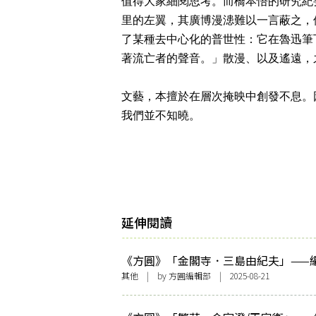
值得大家細閱思考。而橋本悟的研究紀
里的左翼，其廣博漫漶難以一言蔽之，
了某種去中心化的普世性：它在魯迅筆
著流亡者的聲音。」散漫、以及遙遠
文藝，本擅於在層次掩映中創發不息。
我們並不知曉。
延伸閱讀
《方圓》「金閣寺．三島由紀夫」——
其他
| by 方圓編輯部 | 2025-08-21