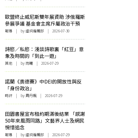
歐盟終止威尼斯雙年展資助 涉俄羅斯
參展爭議 基金會主席斥屬政治干預
報導
| by 虛詞編輯部 | 2026-07-30
詩慾／私慾：淺談詩歌裏「紅豆」意
象及時間的「到此一遊」
其他
| by 雨曦 | 2026-07-29
諾蘭《奧德賽》中DEI的開放性與反
「身份政治」
時評
| by
周丹楓
| 2026-07-29
田園書屋宣布租約期滿後結業 「感謝
50年來風雨同路」文藝界人士及網民
惋惜追念
報導
| by 虛詞編輯部 | 2026-07-29