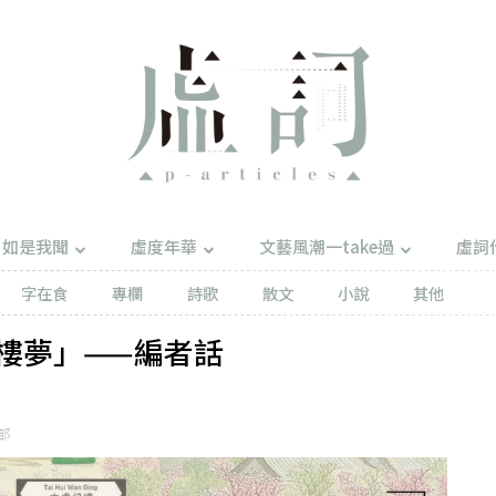
如是我聞
虛度年華
文藝風潮一take過
虛詞
字在食
專欄
詩歌
散文
小說
其他
樓夢」——編者話
部