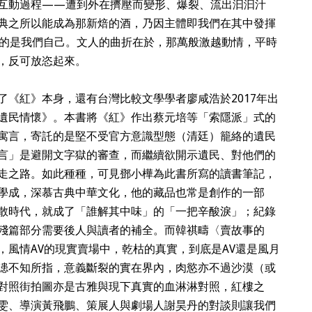
互動過程——遭到外在擠壓而變形、爆裂、流出汩汩汁
典之所以能成為那新焙的酒，乃因主體即我們在其中發揮
的是我們自己。文人的曲折在於，那萬般激越動情，平時
，反可放恣起來。
了《紅》本身，還有台灣比較文學學者廖咸浩於2017年出
遺民情懷》。本書將《紅》作出蔡元培等「索隱派」式的
寓言，寄託的是堅不受官方意識型態（清廷）籠絡的遺民
言」是避開文字獄的審查，而繼續欲開示遺民、對他們的
走之路。如此種種，可見鄧小樺為此書所寫的讀書筆記，
學成，深慕古典中華文化，他的藏品也常是創作的一部
散時代，就成了「誰解其中味」的「一把辛酸淚」；紀錄
殘篇部分需要後人與讀者的補全。而韓祺疇〈賣故事的
，風情AV的現實賣場中，乾枯的真實，到底是AV還是風月
漶不知所指，意義斷裂的實在界內，肉慾亦不過沙漠（或
對照街拍圖亦是古雅與現下真實的血淋淋對照，紅樓之
雯、導演黃飛鵬、策展人與劇場人謝昊丹的對談則讓我們