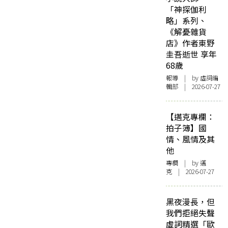
「神探伽利
略」系列、
《解憂雜貨
店》作者東野
圭吾逝世 享年
68歲
報導
| by 虛詞編
輯部 | 2026-07-27
【邁克專欄：
拍子簿】國
情、風情及其
他
專欄
| by
邁
克
| 2026-07-27
黑夜漫長，但
我們拒絕失聲
虛詞精選「歐