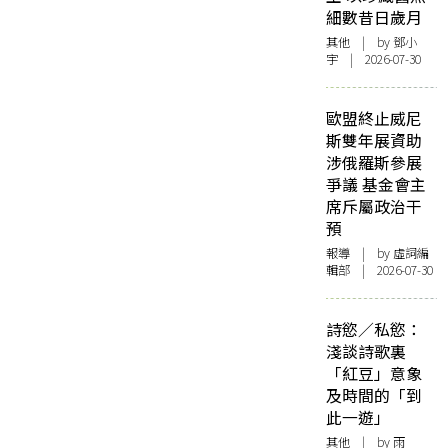
細數昔日歲月
其他
| by 鄧小
宇 | 2026-07-30
歐盟終止威尼
斯雙年展資助
涉俄羅斯參展
爭議 基金會主
席斥屬政治干
預
報導
| by 虛詞編
輯部 | 2026-07-30
詩慾／私慾：
淺談詩歌裏
「紅豆」意象
及時間的「到
此一遊」
其他
| by 雨