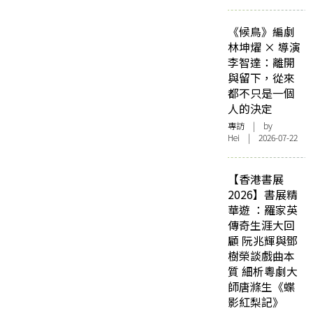
《候鳥》編劇
林坤燿 × 導演
李智達：離開
與留下，從來
都不只是一個
人的決定
專訪
| by
Hei | 2026-07-22
【香港書展
2026】書展精
華遊 ：羅家英
傳奇生涯大回
顧 阮兆輝與鄧
樹榮談戲曲本
質 細析粵劇大
師唐滌生《蝶
影紅梨記》