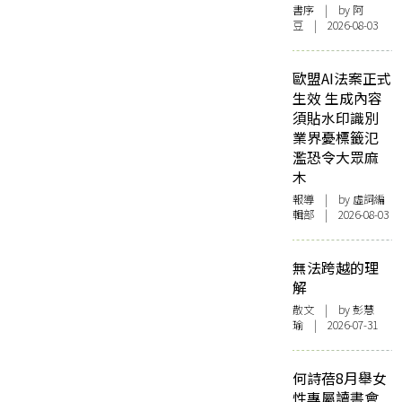
書序
| by 阿
豆 | 2026-08-03
歐盟AI法案正式
生效 生成內容
須貼水印識別
業界憂標籤氾
濫恐令大眾麻
木
報導
| by 虛詞編
輯部 | 2026-08-03
無法跨越的理
解
散文
| by 彭慧
瑜 | 2026-07-31
何詩蓓8月舉女
性專屬讀書會