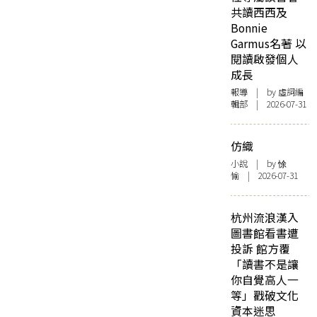
共讀西西及
Bonnie
Garmus名著 以
閱讀啟發個人
成長
報導
| by 虛詞編
輯部 | 2026-07-31
仿織
小說
| by 悇
愉 | 2026-07-31
杭州流浪漢入
圖書館看書遭
投訴 館方覆
「讀書不是讓
你自覺高人一
等」戳破文化
資本迷思