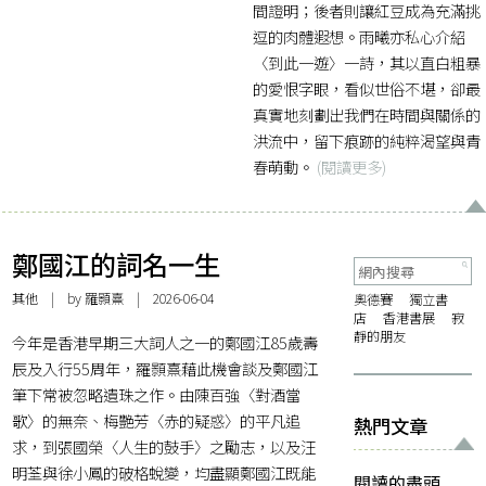
間證明；後者則讓紅豆成為充滿挑
逗的肉體遐想。雨曦亦私心介紹
〈到此一遊〉一詩，其以直白粗暴
的愛恨字眼，看似世俗不堪，卻最
真實地刻劃出我們在時間與關係的
洪流中，留下痕跡的純粹渴望與青
春萌動。
(閱讀更多)
鄭國江的詞名一生
其他
| by 羅顥熹 | 2026-06-04
奧德賽
獨立書
店
香港書展
寂
靜的朋友
今年是香港早期三大詞人之一的鄭國江85歲壽
辰及入行55周年，羅顥熹藉此機會談及鄭國江
筆下常被忽略遺珠之作。由陳百強〈對酒當
歌〉的無奈、梅艷芳〈赤的疑惑〉的平凡追
熱門文章
求，到張國榮〈人生的鼓手〉之勵志，以及汪
明荃與徐小鳳的破格蛻變，均盡顯鄭國江既能
閱讀的盡頭