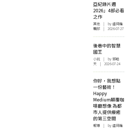
亞紀錄片週
2026」4部必看
之作
其他
| by 虛詞編
輯部 | 2026-07-27
後巷中的智慧
國王
小說
| by 鄧皓
天 | 2026-07-24
你好，我想點
一份藝術！
Happy
Medium顛覆咖
啡廳想像 為都
市人提供療癒
的第三空間
報導
| by 虛詞編