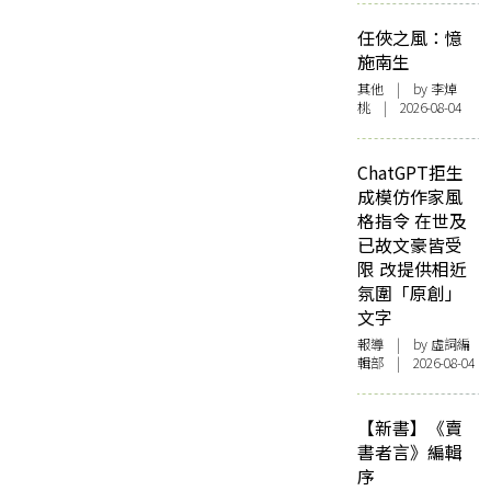
任俠之風：憶
施南生
其他
| by 李焯
桃 | 2026-08-04
ChatGPT拒生
成模仿作家風
格指令 在世及
已故文豪皆受
限 改提供相近
氛圍「原創」
文字
報導
| by 虛詞編
輯部 | 2026-08-04
【新書】《賣
書者言》編輯
序