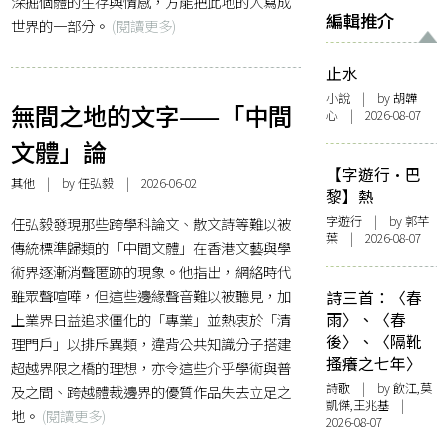
深掘個體的生存與情感，方能把此地的人寫成
編輯推介
世界的一部分。
(閱讀更多)
止水
小說
| by 胡韡
無間之地的文字——「中間
心 | 2026-08-07
文體」論
【字遊行·巴
其他
| by 任弘毅 | 2026-06-02
黎】熱
字遊行
| by 郭芊
任弘毅發現那些跨學科論文、散文詩等難以被
葉 | 2026-08-07
傳統標準歸類的「中間文體」在香港文藝與學
術界逐漸消聲匿跡的現象。他指出，網絡時代
雖眾聲喧嘩，但這些邊緣聲音難以被聽見，加
詩三首：〈春
雨〉、〈春
上業界日益追求僵化的「專業」並熱衷於「清
後〉、〈隔靴
理門戶」以排斥異類，違背公共知識分子搭建
搔癢之七年〉
超越界限之橋的理想，亦令這些介乎學術與普
詩歌
| by 飲江,莫
及之間、跨越體裁邊界的優質作品失去立足之
凱傑,王兆基 |
地。
(閱讀更多)
2026-08-07