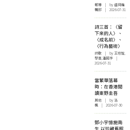
報導
| by 虛詞編
輯部 | 2026-07-31
詩三首：〈留
下來的人〉、
〈成名前〉、
〈行為藝術〉
詩歌
| by 王培智,
黎喜,潘國亨 |
2026-07-31
當繁華落幕
時：在香港閱
讀東野圭吾
其他
| by
洛
楓
| 2026-07-30
鄧小宇憶施南
生 以珍藏舊照