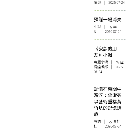
輯部 | 2026-07-24
預謀一場消失
小說
| by 季
明 | 2026-07-24
《寂靜的朋
友》小輯
專題小輯
| by 虛
詞編輯部 | 2026-
07-24
記憶在時間中
漂浮：曾淑芬
以藝術重構黃
竹坑的記憶遺
痕
專訪
| by 黃桂
桂 | 2026-07-24