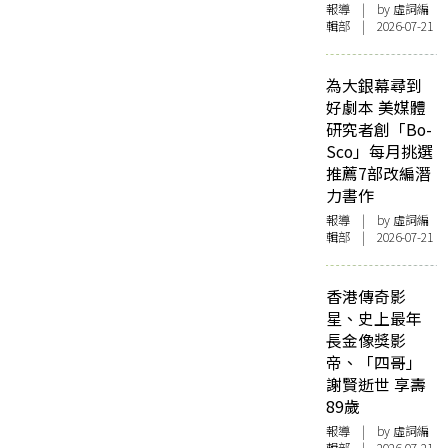
報導
| by 虛詞編
輯部 | 2026-07-21
為大銀幕尋到
好劇本 美媒體
研究者創「Bo-
Sco」每月挑選
推薦7部改編潛
力書作
報導
| by 虛詞編
輯部 | 2026-07-21
香港傳奇影
星、史上最年
長金像獎影
帝、「四哥」
謝賢逝世 享壽
89歲
報導
| by 虛詞編