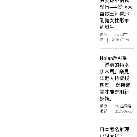
只要你不怕我
就行——從《大
盜歌王》看邱
剛健女性形象
的誕生
影評
| by 柯宇
涵 | 2026-07-28
Nolan斥AI為
「透明的特洛
伊木馬」樂見
年輕人持懷疑
態度 「保持警
惕才能善用新
技術」
報導
| by 虛詞編
輯部 | 2026-07-28
日本著名推理
小說大師、