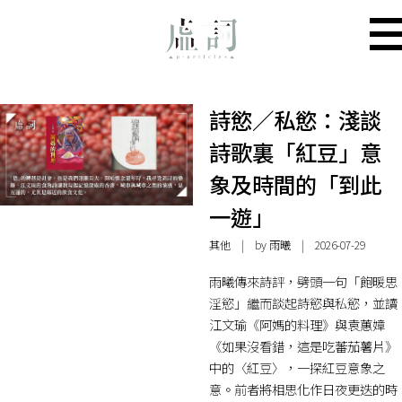
詩慾／私慾：淺談
詩歌裏「紅豆」意
象及時間的「到此
一遊」
其他
| by 雨曦 | 2026-07-29
雨曦傳來詩評，劈頭一句「飽暖思
淫慾」繼而談起詩慾與私慾，並讀
江文瑜《阿媽的料理》與袁蕙嫜
《如果沒看錯，這是吃蕃茄薯片》
中的〈紅豆〉，一探紅豆意象之
意。前者將相思化作日夜更迭的時