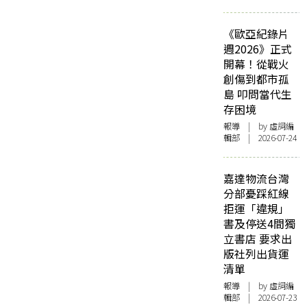
《歐亞紀錄片
週2026》正式
開幕！從戰火
創傷到都市孤
島 叩問當代生
存困境
報導
| by 虛詞編
輯部 | 2026-07-24
嘉達物流台灣
分部憂踩紅線
拒運「違規」
書及停送4間獨
立書店 要求出
版社列出貨運
清單
報導
| by 虛詞編
輯部 | 2026-07-23