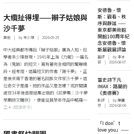
安德魯·懷
大纜扯得埋——辮子姑娘與
斯：觀看、秩
序與靜謐 ——
沙千夢
東京都美術館
開館100周年紀
其他
| by
朱少璋
| 2026-05-29
念安德魯·懷
斯展觀展評論
中大經典都市傳說「辮子姑娘」廣為人知，但
學者朱少璋發現，1945年上海《力報》一篇名
藝評
| by 李冰
苔 | 2026-08-07
為〈鬼臉〉的短文，竟有著完全相同的驚嚇橋
段。經考證，這篇短文的作者「謝千夢」，正
是後來南下香港的著名回族女作家沙千夢。這
當史詩下凡
位奇女子是誰，她的作品又是怎樣？或許閱讀
IMAX：路蘭的
逝世34年後首度結集出版的《前夢集：沙千夢
《奧德賽》
早期詩文輯存》，便能從其早年作品中略窺一
影評
| by 陳麗
芬 | 2026-08-06
二。
(閱讀更多)
「I don’t
love you」——
獨書祭快閃團