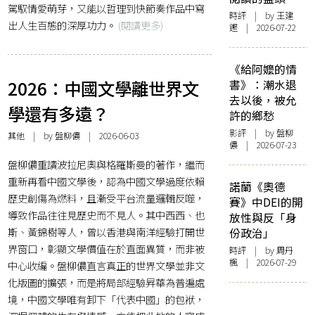
駕馭情愛萌芽，又能以哲理到快節奏作品中寫
時評
| by 王建
出人生百態的深厚功力。
(閱讀更多)
鏗 | 2026-07-22
《給阿嬤的情
2026：中國文學離世界文
書》：潮水退
去以後，被允
學還有多遠？
許的鄉愁
影評
| by 盤柳
其他
| by 盤柳儂 | 2026-06-03
儂 | 2026-07-23
盤柳儂重讀波拉尼奧與格羅斯曼的著作，繼而
重新再看中國文學後，認為中國文學過度依賴
諾蘭《奧德
歷史創傷為燃料，且漸受平台流量邏輯反噬，
賽》中DEI的開
導致作品往往見歷史而不見人。其中西西、也
放性與反「身
斯、黃錦樹等人，曾以香港與南洋經驗打開世
份政治」
界窗口，彰顯文學價值在於直面異質，而非被
時評
| by
周丹
楓
| 2026-07-29
中心收編。盤柳儂直言真正的世界文學並非文
化版圖的擴張，而是將局部經驗昇華為普遍處
境，中國文學唯有卸下「代表中國」的包袱，