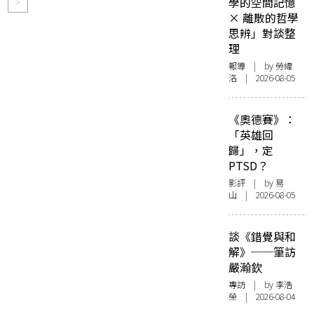
學的空間記憶
>
× 離散的哲學
思辨」對談整
理
報導
| by 勞緯
洛 | 2026-08-05
《奧德賽》：
「英雄回
歸」，定
PTSD？
影評
| by 易
山 | 2026-08-05
談《錯覺與和
解》──筆訪
嚴瀚欽
專訪
| by 李浩
榮 | 2026-08-04