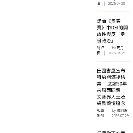
曦 | 2026-07-29
諾蘭《奧德
賽》中DEI的開
放性與反「身
份政治」
時評
| by
周丹
楓
| 2026-07-29
田園書屋宣布
租約期滿後結
業 「感謝50年
來風雨同路」
文藝界人士及
網民惋惜追念
報導
| by 虛詞編
輯部 | 2026-07-29