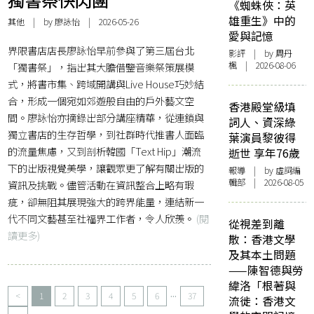
《蜘蛛俠：英
雄重生》中的
其他
| by 廖詠怡 | 2026-05-26
愛與記憶
界限書店店長廖詠怡早前參與了第三屆台北
影評
| by
周丹
楓
| 2026-08-06
「獨書祭」，指出其大膽借鑒音樂祭策展模
式，將書市集、跨域開講與Live House巧妙結
合，形成一個宛如郊遊般自由的戶外藝文空
香港殿堂級填
間。廖詠怡亦摘錄出部分講座精華，從連鎖與
詞人、資深綠
獨立書店的生存哲學，到社群時代推書人面臨
葉演員黎彼得
的流量焦慮，又到剖析韓國「Text Hip」潮流
逝世 享年76歲
下的出版視覺美學，讓觀眾更了解有關出版的
報導
| by 虛詞編
輯部 | 2026-08-05
資訊及挑戰。儘管活動在資訊整合上略有瑕
疵，卻無阻其展現強大的跨界能量，連結新一
代不同文藝甚至社福界工作者，令人欣羨。
(閱
從視差到離
讀更多)
散：香港文學
及其本土問題
——陳智德與勞
緯洛「根著與
...
<
1
2
3
4
5
6
37
流徙：香港文