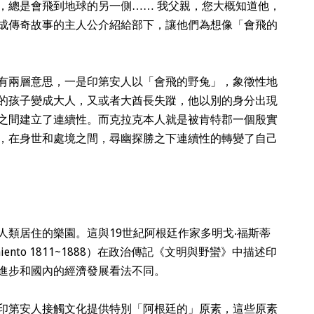
，總是會飛到地球的另一側……
我父親，您大概知道他，
成傳奇故事的主人公介紹給部下，讓他們為想像「會飛的
有兩層意思，一是印第安人以「會飛的野兔」，象徵性地
的孩子變成大人，又或者大酋長失蹤，他以別的身分出現
之間建立了連續性。而克拉克本人就是被肯特郡一個殷實
，在身世和處境之間，尋幽探勝之下連續性的轉變了自己
人類居住的樂園。這與19世紀阿根廷作家多明戈‧福斯蒂
miento 1811~1888
）在政治傳記《文明與野蠻》中描述印
進步和國內的經濟發展看法不同。
印第安人接觸文化提供特別「阿根廷的」原素，這些原素