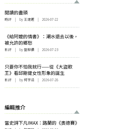
閱讀的盡頭
時評
| by 王建鏗 | 2026-07-22
《給阿嬤的情書》：潮水退去以後，
被允許的鄉愁
影評
| by 盤柳儂 | 2026-07-23
只要你不怕我就行——從《大盜歌
王》看邱剛健女性形象的誕生
影評
| by 柯宇涵 | 2026-07-28
編輯推介
當史詩下凡IMAX：路蘭的《奧德賽》