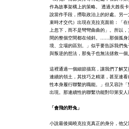
作為故事架構上的策略。 透過大酋長
說當作手段，撈取政治上的好處。另一
束時才交代）出現在克拉克面前：「在
上忽下，而不是彎彎曲曲的」。所以，
間的整個空間都在傾斜。……那個孤身
境、立場的區別。」似乎要告訴我們兔
與叛逆的想法，那兔子也無法拯救一個
這裡通過一個細節描寫，讓我們了解艾
連續的領土，其技巧之精湛，甚至連看
性本身履行聯繫的職能。」但又容許「
出現。那連續性的聯繫功能對印第安人
「會飛的野兔」
小說最後揭曉克拉克真正的身分，他父