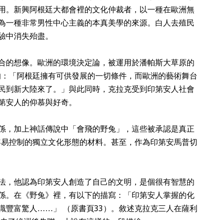
用。新興阿根廷大都會裡的文化仲裁者，以一種在歐洲無
為一種非常男性中心主義的本真美學的來源。白人去殖民
驗中消失殆盡。
合的想像。歐洲的環境決定論，被運用於潘帕斯大草原的
的：「阿根廷擁有可供發展的一切條件，而歐洲的藝術舞台
民到新大陸來了。」與此同時，克拉克受到印第安人社會
第安人的仰慕與好奇。
係，加上神話傳說中「會飛的野兔」，這些被承認是真正
容易控制的獨立文化形態的材料。甚至，作為印第安馬普切
法，他認為印第安人創造了自己的文明，是個很有智慧的
係。在《野兔》裡，有以下的描寫：「印第安人掌握的化
識豐富驚人……」 （原書頁
33
）。敘述克拉克三人在薩利