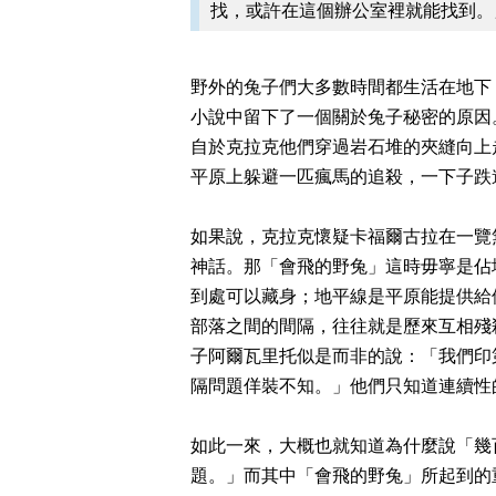
找，或許在這個辦公室裡就能找到。
野外的兔子們大多數時間都生活在地下
小說中留下了一個關於兔子秘密的原因
自於克拉克他們穿過岩石堆的夾縫向上
平原上躲避一匹瘋馬的追殺，一下子跌
如果說，克拉克懷疑卡福爾古拉在一覽
神話。那
「會飛的野兔」這時毋寧是佔
到處可以藏身；地平線是平原能提供給
部落之間的間隔，往往就是歷來互相殘
子阿爾瓦里托似是而非的說：「我們印
隔問題佯裝不知。」他們只知道連續性
如此一來，大概也就知道為什麼說「幾
題。」而其中「會飛的野兔」所起到的