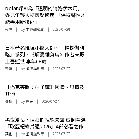
Nolan斥AI為「透明的特洛伊木馬」
樂見年輕人持懷疑態度 「保持警惕才
能善用新技術」
報導
| by 虛詞編輯部 | 2026-07-28
日本著名推理小說大師、「神探伽利
略」系列、《解憂雜貨店》作者東野
圭吾逝世 享年68歲
報導
| by 虛詞編輯部 | 2026-07-27
【邁克專欄：拍子簿】國情、風情及
其他
專欄
| by
邁克
| 2026-07-27
黑夜漫長，但我們拒絕失聲 虛詞精選
「歐亞紀錄片週2026」4部必看之作
其他
| by 虛詞編輯部 | 2026-07-27