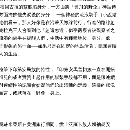
卡福爾古拉的雙胞胎身分，一方面將「會飛的野兔」神話傳
方面掩飾他失蹤後的身分──一個神秘的流浪騎手（小說結
他們看來，那人好像是在沿著天際線前行，行進的路線忽
克拉克三人會看到他「忽遠忽近，似乎觀察者被觀察者之
流浪的騎手在提醒人們，生活中有種種地位、身分、處
子形象的另一面──如果只是在固定的地點活著，毫無冒險
人的生活。
拉筆下印第安民族的特性，「印第安馬普切族一直在開拓
得見的或者實質上起作用的聯繫手段都不用，而是讓連續
對連續性的認識會妨礙他們給出清晰的定義」這樣的狀況
而言，或就落在「野兔」身上。
親赫米亞斯在美洲旅行期間，愛上沃羅卡族人領袖胡安