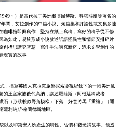
1949 ~
）
是當代拉丁美洲繼博爾赫斯、科塔薩爾等著名的
7
年間，艾拉創作的中篇小說、短篇集和評論性散文集多達
在咖啡館即興寫作，堅持在紙上寫稿，寫好的稿子從不修
因為如此，易於形成小說敘述話語怪異性和情節安排碎片
原創構思講究智慧，寫作手法講究新奇，追求文學創作的
超現實的故事。
方式，描寫英國人克拉克旅遊探索凝視紀錄下的一幅美洲風
老的王室家族後代高納，講述羅薩斯
（阿根廷獨裁者
鑽石（形狀貌似野兔模樣）下落
，好意將馬「重複」（通
達薩利納斯‧格蘭德斯地區。
外貌以及印第安人所產生的特性、習慣和觀念講故事。他透