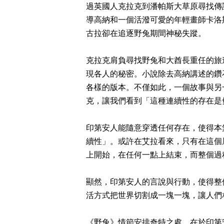
過英國人克拉克到潘帕斯大草原尋找傳
導高納和一個活潑可愛的年輕畫師卡洛
古拉卻在追逐野兔期間神秘失蹤。
克拉克肩負尋找野兔和大酋長重任的旅
現各人的秘密。小說除去高納講述的鑽
各樣的版本。不僅如此，一個故事與另
克，讓我們看到「這種連續性的存在是
印第安人能隨意穿透任何存在，使得本
續性」。或許在艾拉看來，只有在這個
上開始，在任何一點上結束，而整個過
顯然，印第安人的言說與行動，使得整
活方式把世界切割成一塊一塊，讓人們
《野兔》情節安排奇特之處，在於印第