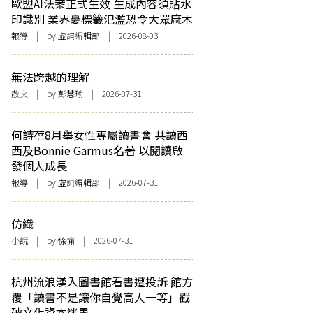
歐盟AI法案正式生效 生成內容須貼水
印識別 業界憂標籤氾濫恐令大眾麻木
報導
| by 虛詞編輯部 | 2026-08-03
無法跨越的理解
散文
| by 彭慧瑜 | 2026-07-31
何詩蓓8月舉女性專屬讀書會 共讀西
西及Bonnie Garmus名著 以閱讀啟
發個人成長
報導
| by 虛詞編輯部 | 2026-07-31
仿織
小說
| by 悇愉 | 2026-07-31
杭州流浪漢入圖書館看書遭投訴 館方
覆「讀書不是讓你自覺高人一等」戳
破文化資本迷思