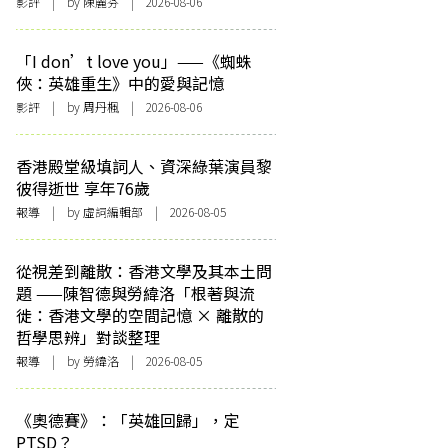
影評
| by 陳麗芬 | 2026-08-06
「I don’t love you」——《蜘蛛
俠：英雄重生》中的愛與記憶
影評
| by
周丹楓
| 2026-08-06
香港殿堂級填詞人、資深綠葉演員黎
彼得逝世 享年76歲
報導
| by 虛詞編輯部 | 2026-08-05
從視差到離散：香港文學及其本土問
題 ——陳智德與勞緯洛「根著與流
徙：香港文學的空間記憶 × 離散的
哲學思辨」對談整理
報導
| by 勞緯洛 | 2026-08-05
《奧德賽》：「英雄回歸」，定
PTSD？