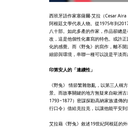
西班牙語作家塞薩爾‧艾拉（
Cesar Aira
阿根廷文學代表人物。從
1975
年到
201
八十部。如此多產的作家，作品卻總是
改，這是他個性化書寫的特色。或許正
化的感覺。而《野兔》的寫作，離不開
細節與環境，串聯一種可以說是平淡而
印第安人的「連續性」
《野兔》 情節繁雜散亂，以第三人稱
景。而故事關鍵的地方無疑來自歐洲古
1793~1877
）密謀探勘高納家族遺傳的
行口令）借給克拉克，以讓他能平安到
艾拉藉《野兔》敘述19世紀阿根廷的