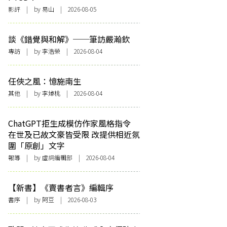
影評
| by 易山 | 2026-08-05
談《錯覺與和解》──筆訪嚴瀚欽
專訪
| by 李浩榮 | 2026-08-04
任俠之風：憶施南生
其他
| by 李焯桃 | 2026-08-04
ChatGPT拒生成模仿作家風格指令
在世及已故文豪皆受限 改提供相近氛
圍「原創」文字
報導
| by 虛詞編輯部 | 2026-08-04
【新書】《賣書者言》編輯序
書序
| by 阿豆 | 2026-08-03