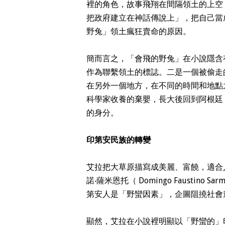
裡的角色，故事飛翔在間隔領土的上空
把政府建立在神話傳說上」，把自己當
野兔」領土瘋狂賣命的原因。
簡而言之，「會飛的野兔」在小說隱含
作為聯繫領土的標誌。二是一個被偷走
在另外一個地方，在不同的時間和地點
科學家收養的棄嬰，長大後回到阿根廷
的身分。
印第安民族的轉變
艾拉把大草原描寫成美麗、富饒，適合
諾‧薩米恩托（
Domingo Faustino Sar
第安人是「野蠻因素」，企圖阻撓社會
顯然，艾拉在小說裡明顯以「野蠻的」