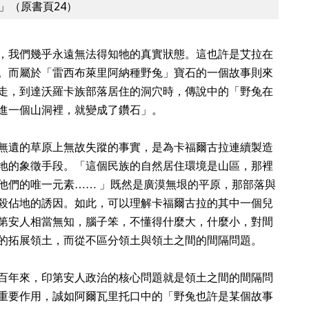
」（原書頁24）
，我們幾乎永遠無法得知牠的真實狀態。
這也許是艾拉在
。而屬於「雷西布萊里阿納種野兔」寶石的一個故事則來
走，到達沃羅卡族部落居住的洞穴時，傳說中的「野兔在
進一個山洞裡，就變成了鑽石」。
無遺的草原上無故失蹤的事實，是為卡福爾古拉連續製造
地的象徵手段。
「這個民族的自然居住環境是山區，那裡
他們的唯一元素…… 」既然是廣漠無垠的平原，那部落與
殺佔地的誘因。如此，可以理解卡福爾古拉的其中一個兒
第安人相當無知，腦子笨，不懂得什麼大，什麼小，對間
的拓展領土，而從不區分領土與領土之間的間隔問題。
百年來，印第安人政治的核心問題就是領土之間的間隔問
重要作用，誠如阿爾瓦里托口中的「野兔也許是某個故事