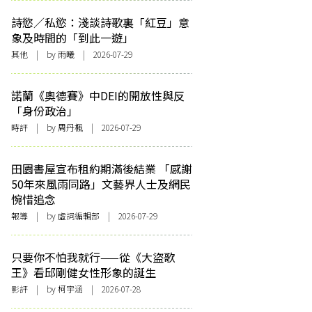
詩慾／私慾：淺談詩歌裏「紅豆」意
象及時間的「到此一遊」
其他
| by 雨曦 | 2026-07-29
諾蘭《奧德賽》中DEI的開放性與反
「身份政治」
時評
| by
周丹楓
| 2026-07-29
田園書屋宣布租約期滿後結業 「感謝
50年來風雨同路」文藝界人士及網民
惋惜追念
報導
| by 虛詞編輯部 | 2026-07-29
只要你不怕我就行——從《大盜歌
王》看邱剛健女性形象的誕生
影評
| by 柯宇涵 | 2026-07-28