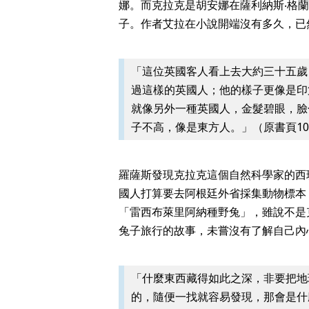
娜。而克拉克是胡安娜在薩利納斯‧格
子。作者艾拉在小說開端沒有多久，已
「這位英國客人看上去大約三十五歲
過這樣的英國人；他的樣子更像是印
就像另外一種英國人，金髮碧眼，臉
子不高，像是東方人。」（原書頁1
羅薩斯發現克拉克這個自然科學家的西
國人打算要去阿根廷外省採集動物標本
「雷西布萊里阿納種野兔」，雖說不是
兔子旅行的故事，未嘗沒有了解自己內
「什麼東西藏得如此之深，非要把地
的，隨便一找就容易發現，那會是什