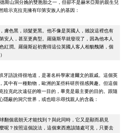
蘭德斯山洞分娩的雙胞胎之一，但卻不是赫米亞斯的親生兒
然暗示克拉克擁有印第安族人的基因：
，膚色黑，頭髮更黑。他不像是英國人，雖說這裡也有
第安人，甚至更典型。羅薩斯早就發現了，因為他本人
色紅潤。羅薩斯起初覺得這位英國人客人相貌醜陋，個
0）
班牙語說得很地道，是著名科學家達爾文的親戚。這個英
，其中有一種動物，歐洲的某些科研所很感興趣。但這個
克拉克此次遠征的唯一目的，畢竟是最主要的目的。跟隨
心隱蔽的洞穴世界，或也暗示尋找親人的含義：
球翻個底朝天才能找到？與此同時，它又是顯而易見
麼呢？按照這個說法，這個東西應該隨處可見，只要去