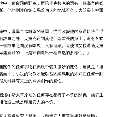
說中一種會飛的野兔，而陪伴克拉克的還有一個寡言的嚮
斯。他們到達印第安馬普切人的地域不久，大酋長卡福爾
途中，屢屢走進離奇的謎團，從而改變他的命運軌跡且浮
石故事之外，克拉克遇到其他部落酋長的身上，還有各式
一個故事之間沒有斷裂，只有連續。這使得艾拉通過克拉
毋庸置疑的，正是它創造出一種自然的多樣性。」
無關係的任何事物在顯現中發生微妙的關係，這就是「連
層面下，小說的寫作才能以基因編碼般的方式在任何一點
程又能具有真正的即興創作的屬性。
個潘帕斯大草原裡的任何存在都有了本質的關係。族群生
相信這些就是印第安人的本質。
安人普遍生育「雙胞」（印第安人寓意重複就是雙胞），