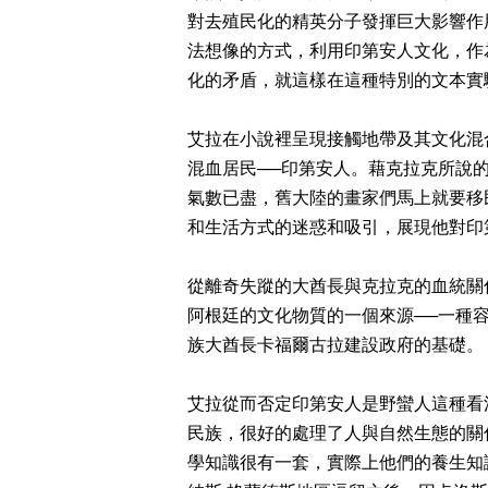
對去殖民化的精英分子發揮巨大影響作
法想像的方式，利用印第安人文化，作
化的矛盾，就這樣在這種特別的文本實
艾拉在小說裡呈現接觸地帶及其文化混
混血居民──印第安人。藉克拉克所說
氣數已盡，舊大陸的畫家們馬上就要移
和生活方式的迷惑和吸引，展現他對印
從離奇失蹤的大酋長與克拉克的血統關
阿根廷的文化物質的一個來源──一種
族大酋長卡福爾古拉建設政府的基礎。
艾拉從而否定印第安人是野蠻人這種看
民族，很好的處理了人與自然生態的關
學知識很有一套，實際上他們的養生知