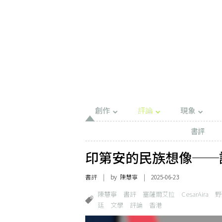
創作
評論
現象
書評
印第安的民族想像──
書評
| by
陳慧寧
| 2025-06-23
陳慧寧
書評
塞薩爾艾拉
CesarAira
野
廷
文學
評論
香港