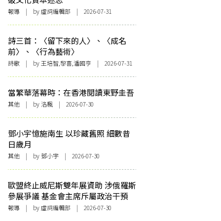
報導
| by 虛詞編輯部 | 2026-07-31
詩三首：〈留下來的人〉、〈成名
前〉、〈行為藝術〉
詩歌
| by 王培智,黎喜,潘國亨 | 2026-07-31
當繁華落幕時：在香港閱讀東野圭吾
其他
| by
洛楓
| 2026-07-30
鄧小宇憶施南生 以珍藏舊照 細數昔
日歲月
其他
| by 鄧小宇 | 2026-07-30
歐盟終止威尼斯雙年展資助 涉俄羅斯
參展爭議 基金會主席斥屬政治干預
報導
| by 虛詞編輯部 | 2026-07-30