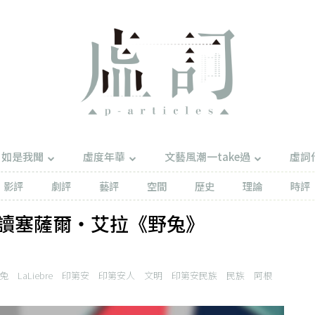
如是我聞
虛度年華
文藝風潮一take過
虛詞
影評
劇評
藝評
空間
歷史
理論
時評
讀塞薩爾‧艾拉《野兔》
兔
LaLiebre
印第安
印第安人
文明
印第安民族
民族
阿根