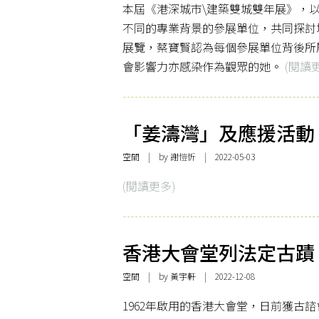
本屆《港深城市\建築雙城雙年展》，
不同的專業背景的參展單位，共同探討
展覽，蔡寶賢認為每個參展單位背後所
會影響力亦感染作為觀眾的她。
(閱讀
「姜濤灣」及應援活動
空間
| by
謝愷忻
| 2022-05-03
(閱讀更多)
香港大會堂列法定古蹟
空間
| by
黃宇軒
| 2022-12-08
1962年啟用的香港大會堂，日前獲古