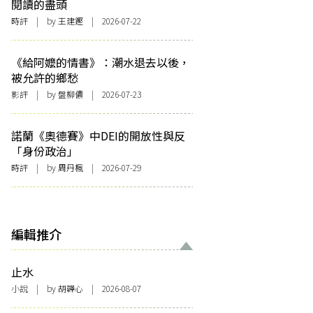
閱讀的盡頭
時評
| by 王建鏗 | 2026-07-22
《給阿嬤的情書》：潮水退去以後，
被允許的鄉愁
影評
| by 盤柳儂 | 2026-07-23
諾蘭《奧德賽》中DEI的開放性與反
「身份政治」
時評
| by
周丹楓
| 2026-07-29
編輯推介
止水
小說
| by 胡韡心 | 2026-08-07