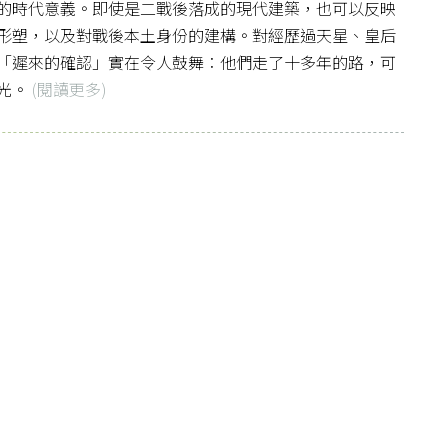
的時代意義。即使是二戰後落成的現代建築，也可以反映
形塑，以及對戰後本土身份的建構。對經歷過天星、皇后
「遲來的確認」實在令人鼓舞︰他們走了十多年的路，可
光。
(閱讀更多)