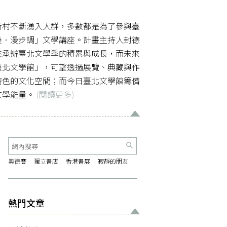
新村不斷湧入人群，多數都是為了參與臺
後．漫步調」文學講座。計畫主持人封德
來承辦臺北文學季的積累與成長，而未來
「臺北文學館」，可望透過展覽、典藏與作
特色的文化空間；而今日臺北文學館籌備
文學能量。
(閱讀更多)
奧德賽
獨立書店
香港書展
寂靜的朋友
熱門文章