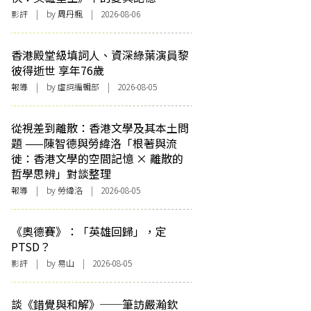
影評
| by
周丹楓
| 2026-08-06
香港殿堂級填詞人、資深綠葉演員黎
彼得逝世 享年76歲
報導
| by 虛詞編輯部 | 2026-08-05
從視差到離散：香港文學及其本土問
題 ——陳智德與勞緯洛「根著與流
徙：香港文學的空間記憶 × 離散的
哲學思辨」對談整理
報導
| by 勞緯洛 | 2026-08-05
《奧德賽》：「英雄回歸」，定
PTSD？
影評
| by 易山 | 2026-08-05
談《錯覺與和解》──筆訪嚴瀚欽