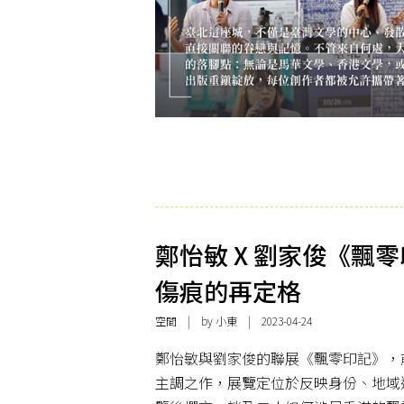
鄭怡敏 X 劉家俊《飄
傷痕的再定格
空間
| by
小東
| 2023-04-24
鄭怡敏與劉家俊的聯展《飄零印記》，
主調之作，展覽定位於反映身份、地域