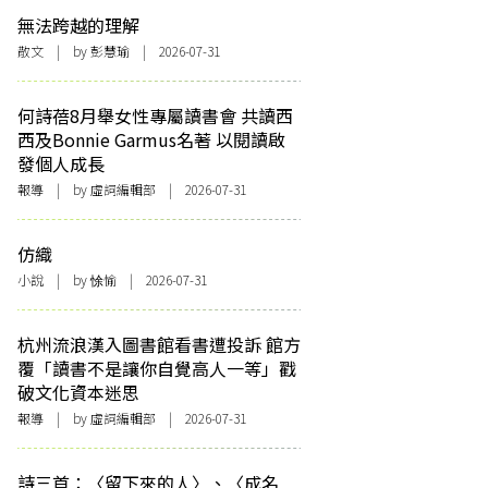
無法跨越的理解
散文
| by 彭慧瑜 | 2026-07-31
何詩蓓8月舉女性專屬讀書會 共讀西
西及Bonnie Garmus名著 以閱讀啟
發個人成長
報導
| by 虛詞編輯部 | 2026-07-31
仿織
小說
| by 悇愉 | 2026-07-31
杭州流浪漢入圖書館看書遭投訴 館方
覆「讀書不是讓你自覺高人一等」戳
破文化資本迷思
報導
| by 虛詞編輯部 | 2026-07-31
詩三首：〈留下來的人〉、〈成名