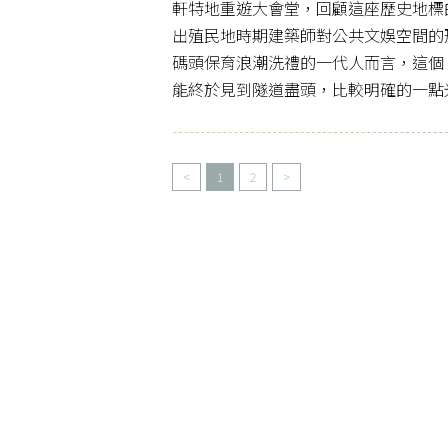
軒特地重遊大會堂，回顧這座歷史地標
出殖民地時期建築師對公共文娛空間的
碼頭保育浪潮洗禮的一代人而言，這個
能終於見到隧道盡頭，比較明確的一點
<
1
2
>