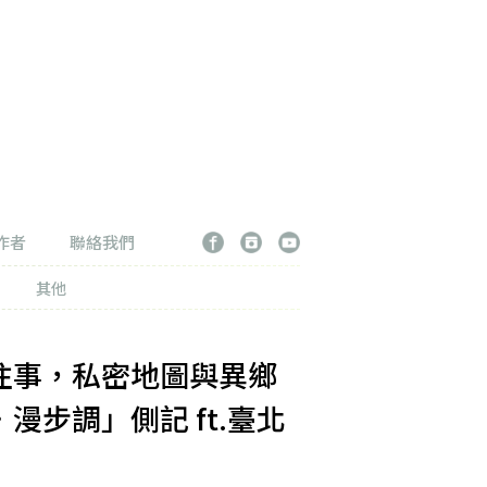
作者
聯絡我們
其他
往事，私密地圖與異鄉
漫步調」側記 ft.臺北