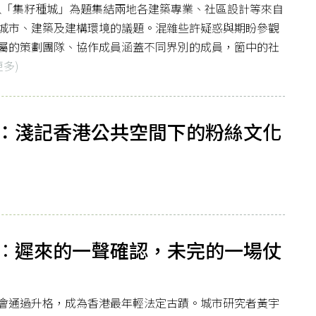
以「集籽種城」為題集結兩地各建築專業、社區設計等來自
城市、建築及建構環境的議題。混雜些許疑惑與期盼參觀
屬的策劃團隊、協作成員涵蓋不同界別的成員，箇中的社
更多)
：淺記香港公共空間下的粉絲文化
︰遲來的一聲確認，未完的一場仗
諮會通過升格，成為香港最年輕法定古蹟。城市研究者黃宇