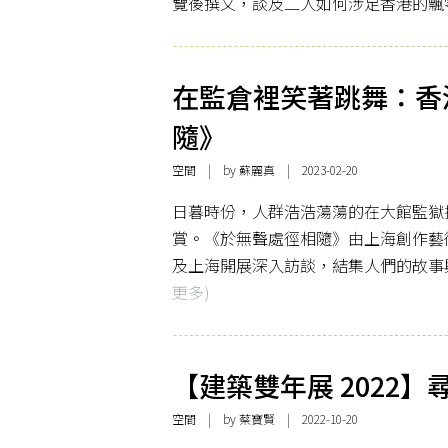
覽後撰文，談及二人如何涉足香港的飄
在監倉裡笑著跳舞：香
隨》
空間
| by
蘇麗真
| 2023-02-20
日暮時份，人群浩浩蕩蕩的在大館監獄
賞。《於無聲處徑相隨》由上海創作藝術
及上海開展深入訪談，結集人們的故事
更多)
【建築雙年展 2022
空間
| by 蔡寶賢 | 2022-10-20