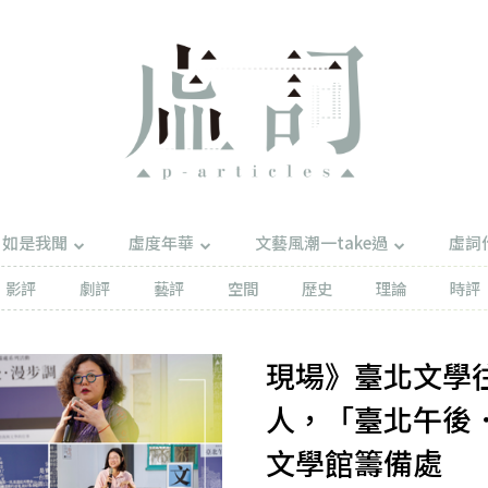
如是我聞
虛度年華
文藝風潮一take過
虛詞
影評
劇評
藝評
空間
歷史
理論
時評
現場》臺北文學
人，「臺北午後．
文學館籌備處