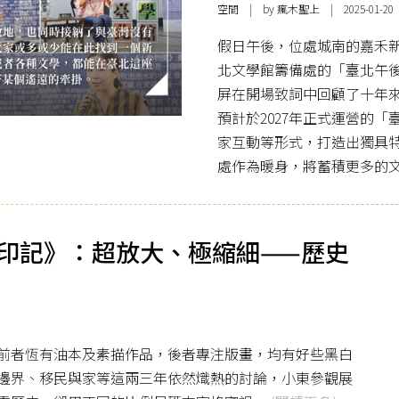
空間
| by 瘋木聖上 | 2025-01-20
假日午後，位處城南的嘉禾
北文學館籌備處的「臺北午
屏在開場致詞中回顧了十年
預計於2027年正式運營的
家互動等形式，打造出獨具
處作為暖身，將蓄積更多的
零印記》：超放大、極縮細——歷史
前者恆有油本及素描作品，後者專注版畫，均有好些黑白
邊界、移民與家等這兩三年依然熾熱的討論，小東參觀展