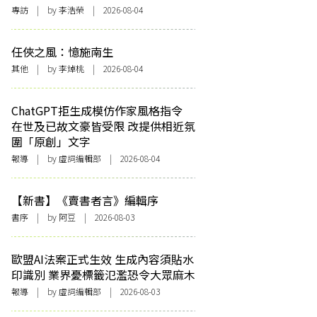
專訪
| by 李浩榮 | 2026-08-04
任俠之風：憶施南生
其他
| by 李焯桃 | 2026-08-04
ChatGPT拒生成模仿作家風格指令
在世及已故文豪皆受限 改提供相近氛
圍「原創」文字
報導
| by 虛詞編輯部 | 2026-08-04
【新書】《賣書者言》編輯序
書序
| by 阿豆 | 2026-08-03
歐盟AI法案正式生效 生成內容須貼水
印識別 業界憂標籤氾濫恐令大眾麻木
報導
| by 虛詞編輯部 | 2026-08-03