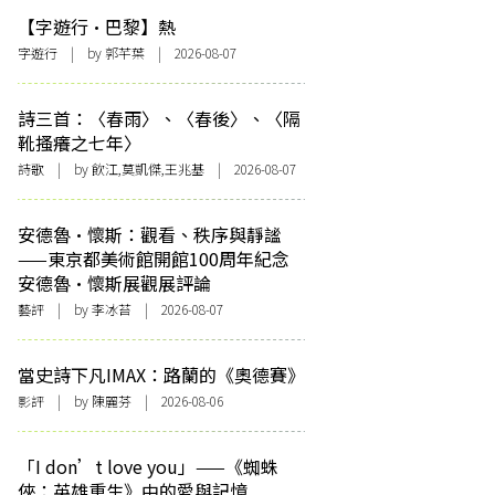
【字遊行·巴黎】熱
字遊行
| by 郭芊葉 | 2026-08-07
詩三首：〈春雨〉、〈春後〉、〈隔
靴搔癢之七年〉
詩歌
| by 飲江,莫凱傑,王兆基 | 2026-08-07
安德魯·懷斯：觀看、秩序與靜謐
——東京都美術館開館100周年紀念
安德魯·懷斯展觀展評論
藝評
| by 李冰苔 | 2026-08-07
當史詩下凡IMAX：路蘭的《奧德賽》
影評
| by 陳麗芬 | 2026-08-06
「I don’t love you」——《蜘蛛
俠：英雄重生》中的愛與記憶