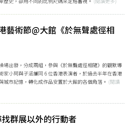
零歷史，卻用不同的比例尺碼來定格審視。
(閱讀更多)
港藝術節@大館《於無聲處徑相
操場出發，分成兩組，參與《於無聲處徑相隨》的觀默導
家小珂與子涵攜同 6 位香港表演者，於過去半年在香港
與城市記憶，轉化成作品安置於大館的各個角落。
(閱讀
】尋找群展以外的行動者