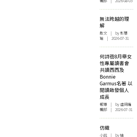
輯部 | 2026-08-03
無法跨越的理
解
散文
| by 彭慧
瑜 | 2026-07-31
何詩蓓8月舉女
性專屬讀書會
共讀西西及
Bonnie
Garmus名著 以
閱讀啟發個人
成長
報導
| by 虛詞編
輯部 | 2026-07-31
仿織
小說
| by 悇