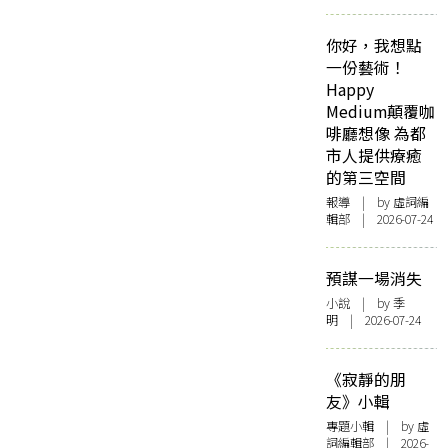
你好，我想點
一份藝術！
Happy
Medium顛覆咖
啡廳想像 為都
市人提供療癒
的第三空間
報導
| by 虛詞編
輯部 | 2026-07-24
預謀一場消失
小說
| by 季
明 | 2026-07-24
《寂靜的朋
友》小輯
專題小輯
| by 虛
詞編輯部 | 2026-