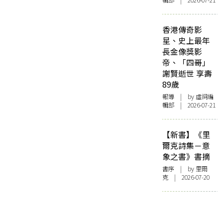
輯部 | 2026-07-21
香港傳奇影
星、史上最年
長金像獎影
帝、「四哥」
謝賢逝世 享壽
89歲
報導
| by 虛詞編
輯部 | 2026-07-21
【新書】《里
爾克詩集－意
象之書》書摘
書序
| by 里爾
克 | 2026-07-20