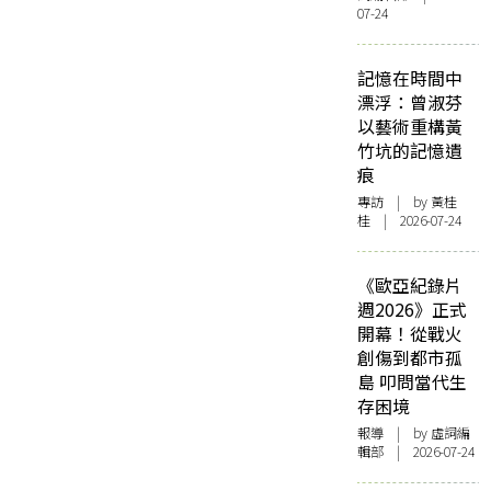
07-24
記憶在時間中
漂浮：曾淑芬
以藝術重構黃
竹坑的記憶遺
痕
專訪
| by 黃桂
桂 | 2026-07-24
《歐亞紀錄片
週2026》正式
開幕！從戰火
創傷到都市孤
島 叩問當代生
存困境
報導
| by 虛詞編
輯部 | 2026-07-24