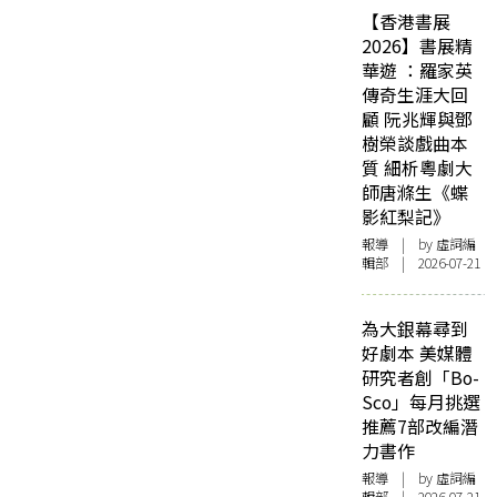
【香港書展
2026】書展精
華遊 ：羅家英
傳奇生涯大回
顧 阮兆輝與鄧
樹榮談戲曲本
質 細析粵劇大
師唐滌生《蝶
影紅梨記》
報導
| by 虛詞編
輯部 | 2026-07-21
為大銀幕尋到
好劇本 美媒體
研究者創「Bo-
Sco」每月挑選
推薦7部改編潛
力書作
報導
| by 虛詞編