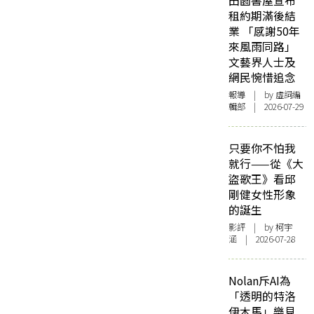
田園書屋宣布
租約期滿後結
業 「感謝50年
來風雨同路」
文藝界人士及
網民惋惜追念
報導
| by 虛詞編
輯部 | 2026-07-29
只要你不怕我
就行——從《大
盜歌王》看邱
剛健女性形象
的誕生
影評
| by 柯宇
涵 | 2026-07-28
Nolan斥AI為
「透明的特洛
伊木馬」樂見