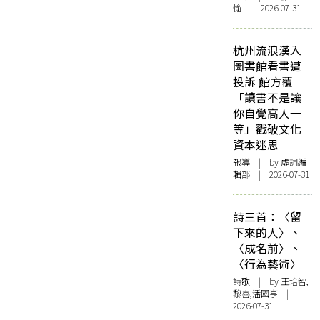
愉 | 2026-07-31
杭州流浪漢入
圖書館看書遭
投訴 館方覆
「讀書不是讓
你自覺高人一
等」戳破文化
資本迷思
報導
| by 虛詞編
輯部 | 2026-07-31
詩三首：〈留
下來的人〉、
〈成名前〉、
〈行為藝術〉
詩歌
| by 王培智,
黎喜,潘國亨 |
2026-07-31