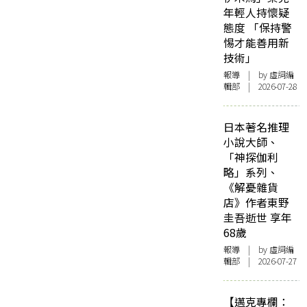
年輕人持懷疑
態度 「保持警
惕才能善用新
技術」
報導
| by 虛詞編
輯部 | 2026-07-28
日本著名推理
小說大師、
「神探伽利
略」系列、
《解憂雜貨
店》作者東野
圭吾逝世 享年
68歲
報導
| by 虛詞編
輯部 | 2026-07-27
【邁克專欄：