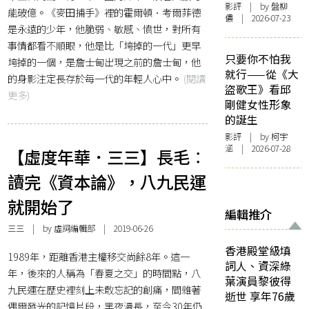
影評
| by 盤柳
能破億。《麥田捕手》裡的霍爾頓．考爾菲德
儂 | 2026-07-23
是永遠的少年，他脆弱、敏感、憤世，對所有
事情都看不順眼，他是比「垮掉的一代」更早
只要你不怕我
垮掉的一個，是詹士甸出現之前的詹士甸，他
就行——從《大
的身影注定長存於每一代的年輕人心中。
(閱讀
盜歌王》看邱
更多)
剛健女性形象
的誕生
影評
| by 柯宇
涵 | 2026-07-28
【虛度年華．三三】長毛︰
讀完《資本論》，八九民運
就開始了
編輯推介
三三
| by 虛詞編輯部 | 2019-06-26
香港殿堂級填
1989年，距離香港主權移交尚餘8年。這一
詞人、資深綠
年，後來的人稱為「春夏之交」的時間點，八
葉演員黎彼得
九民運在歷史裡刻上未敢忘記的創痛，間雜著
逝世 享年76歲
偶爾發光的記憶片段，黑夜漫長，至今30年仍