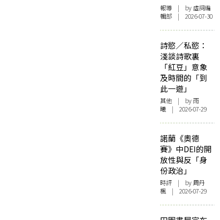
報導
| by 虛詞編
輯部 | 2026-07-30
詩慾／私慾：
淺談詩歌裏
「紅豆」意象
及時間的「到
此一遊」
其他
| by 雨
曦 | 2026-07-29
諾蘭《奧德
賽》中DEI的開
放性與反「身
份政治」
時評
| by
周丹
楓
| 2026-07-29