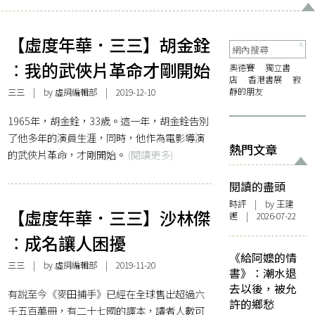
【虛度年華．三三】胡金銓
︰我的武俠片革命才剛開始
奧德賽
獨立書
店
香港書展
寂
靜的朋友
三三
| by 虛詞編輯部 | 2019-12-10
1965年，胡金銓，33歲。這一年，胡金銓告別
了他多年的演員生涯，同時，他作為電影導演
熱門文章
的武俠片革命，才剛開始。
(閱讀更多)
閱讀的盡頭
時評
| by 王建
【虛度年華．三三】沙林傑
鏗 | 2026-07-22
︰成名讓人困擾
《給阿嬤的情
三三
| by 虛詞編輯部 | 2019-11-20
書》：潮水退
去以後，被允
有說至今《麥田捕手》已經在全球售出超過六
許的鄉愁
千五百萬冊，有二十七國的譯本，讀者人數可