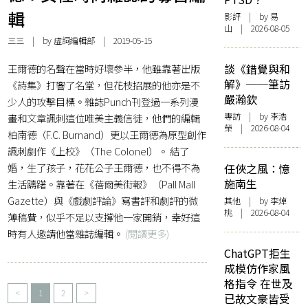
輯
影評
| by 易
山 | 2026-08-05
三三
| by 虛詞編輯部 | 2019-05-15
王爾德的名聲在當時好壞參半，他雖靠著出版
談《錯覺與和
解》──筆訪
《詩集》打響了名堂，但花枝招展的他亦是不
嚴瀚欽
少人的攻擊目標。雜誌Punch刊登過一系列漫
專訪
| by 李浩
畫和文章諷刺這位唯美主義信徒，他們的編輯
榮 | 2026-08-04
柏南德（F.C. Burnand）更以王爾德為原型創作
諷刺劇作《上校》（The Colonel）。 結了
婚，生了孩子，花花公子王爾德，也不得不為
任俠之風：憶
施南生
生活躊躇。靠著在《蓓爾美街報》（Pall Mall
Gazette）與《戲劇評論》寫書評和劇評的微
其他
| by 李焯
桃 | 2026-08-04
薄稿費，似乎不足以支撐他一家開銷，幸好這
時有人邀請他當雜誌編輯。
(閱讀更多)
ChatGPT拒生
成模仿作家風
格指令 在世及
<
1
2
>
已故文豪皆受