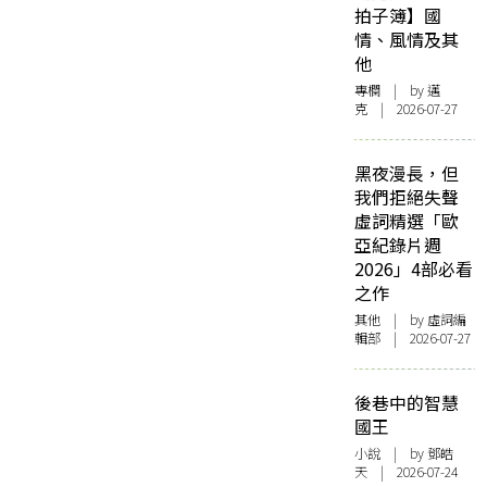
拍子簿】國
情、風情及其
他
專欄
| by
邁
克
| 2026-07-27
黑夜漫長，但
我們拒絕失聲
虛詞精選「歐
亞紀錄片週
2026」4部必看
之作
其他
| by 虛詞編
輯部 | 2026-07-27
後巷中的智慧
國王
小說
| by 鄧皓
天 | 2026-07-24