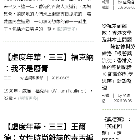
報導
| by 虛詞編
未平反。這一年，香港的百萬人大遊行、馬場
輯部 | 2026-08-05
集會，殖民地的人們湧上街頭支援遠處的一場
愛國民主運動，一切無可想像的都一一發生
從視差到離
了。包括六四清場的一刻。
(閱讀更多)
散：香港文學
及其本土問題
——陳智德與勞
緯洛「根著與
【虛度年華．三三】福克納
流徙：香港文
︰我不是廢青
學的空間記憶
× 離散的哲學
三三
| by 虛詞編輯部 | 2019-06-05
思辨」對談整
理
1930年，威廉．福克納（William Faulkner），
報導
| by 勞緯
33歲。
(閱讀更多)
洛 | 2026-08-05
《奧德賽》：
【虛度年華．三三】王爾
「英雄回
歸」，定
德：女性時尚雜誌的毒舌編
PTSD？