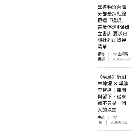
嘉達物流台灣
分部憂踩紅線
拒運「違規」
書及停送4間獨
立書店 要求出
版社列出貨運
清單
報導
| by 虛詞編
輯部 | 2026-07-23
《候鳥》編劇
林坤燿 × 導演
李智達：離開
與留下，從來
都不只是一個
人的決定
專訪
| by
Hei | 2026-07-22