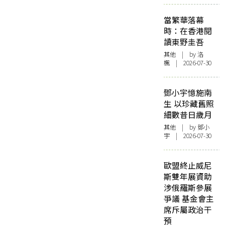
當繁華落幕
時：在香港閱
讀東野圭吾
其他
| by
洛
楓
| 2026-07-30
鄧小宇憶施南
生 以珍藏舊照
細數昔日歲月
其他
| by 鄧小
宇 | 2026-07-30
歐盟終止威尼
斯雙年展資助
涉俄羅斯參展
爭議 基金會主
席斥屬政治干
預