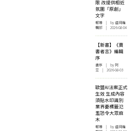
限 改提供相近
氛圍「原創」
文字
報導
| by 虛詞編
輯部 | 2026-08-04
【新書】《賣
書者言》編輯
序
書序
| by 阿
豆 | 2026-08-03
歐盟AI法案正式
生效 生成內容
須貼水印識別
業界憂標籤氾
濫恐令大眾麻
木
報導
| by 虛詞編