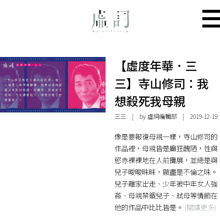
【虛度年華．三
三】寺山修司：我
想殺死我母親
三三
| by 虛詞編輯部 | 2019-12-19
像是要報復母親一樣，寺山修司的
作品裡，母親皆是癲狂醜陋，性與
慾赤裸裸地在人前攤展，並總是與
兒子曖曖昧昧，顯盡是不倫之味。
兒子離家出走、少年被中年女人強
姦、母親禁錮兒子、弒母等情節在
他的作品中比比皆是。
(閱讀更多)