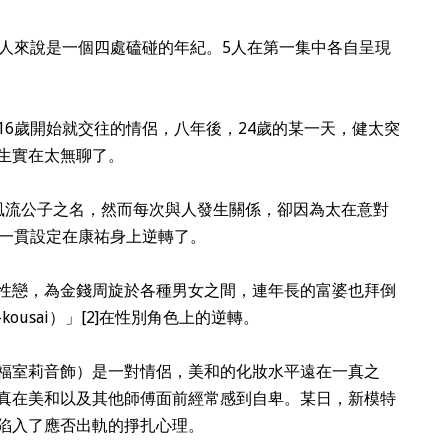
眾人來說是一個四處磕碰的年紀。5人在第一集中各自呈現
從16歲開始就交往的情侶，八年後，24歲的某一天，健太突
生實在太無聊了。
有風流公子之名，然而每次與人發生關係，卻因為太在意對
的一貫設定在康祐身上逆轉了。
雙性戀，為金錢周旋於各種男女之間，連年長的富婆也拜倒
ousai）」[2]在性別角色上的逆轉。
（福室莉音飾）是一對情侶，美和的化妝水平遠在一真之
真在美和以及其他師傅面前經常感到自卑。某日，新模特
陷入了應否出軌的掙扎心理。