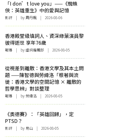
「I don’t love you」——《蜘蛛
俠：英雄重生》中的愛與記憶
影評
| by
周丹楓
| 2026-08-06
香港殿堂級填詞人、資深綠葉演員黎
彼得逝世 享年76歲
報導
| by 虛詞編輯部 | 2026-08-05
從視差到離散：香港文學及其本土問
題 ——陳智德與勞緯洛「根著與流
徙：香港文學的空間記憶 × 離散的
哲學思辨」對談整理
報導
| by 勞緯洛 | 2026-08-05
《奧德賽》：「英雄回歸」，定
PTSD？
影評
| by 易山 | 2026-08-05