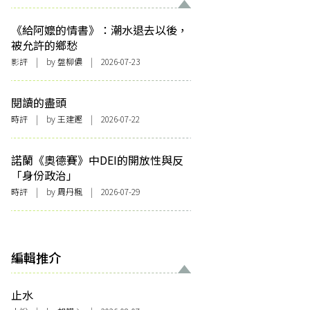
《給阿嬤的情書》：潮水退去以後，
被允許的鄉愁
影評
| by 盤柳儂 | 2026-07-23
閱讀的盡頭
時評
| by 王建鏗 | 2026-07-22
諾蘭《奧德賽》中DEI的開放性與反
「身份政治」
時評
| by
周丹楓
| 2026-07-29
編輯推介
止水