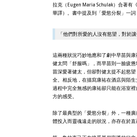
拉克（Eugen Maria Schula
華譯）。書中提及到「愛慾分裂」一詞
「他們對所愛的人沒有慾望，對於讓他
這兩種狀況巧妙地應和了劇中早苗與康
健太問「舒服嗎」，而早苗則一臉疲憊
苗深愛著健太，但卻對健太提不起慾望
全。相反地，在描寫康祐在酒店與陌生
過程中完全無感的康祐卻只能在浴室裡
方的感受。
除了最典型的「愛慾分裂」外，一種廣
體投入而靈魂遠走的狀況，亦存在於直