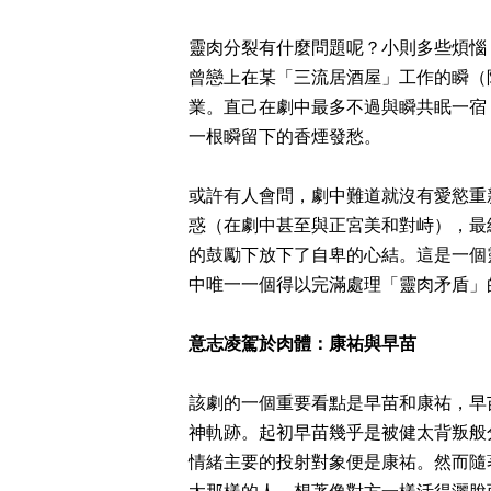
靈肉分裂有什麼問題呢？小則多些煩惱
曾戀上在某「三流居酒屋」工作的瞬（
業。直己在劇中最多不過與瞬共眠一宿
一根瞬留下的香煙發愁。
或許有人會問，劇中難道就沒有愛慾重
惑（在劇中甚至與正宮美和對峙），最
的鼓勵下放下了自卑的心結。這是一個
中唯一一個得以完滿處理「靈肉矛盾」
意志凌駕於肉體：康祐與早苗
該劇的一個重要看點是早苗和康祐，早
神軌跡。起初早苗幾乎是被健太背叛般
情緒主要的投射對象便是康祐。然而隨