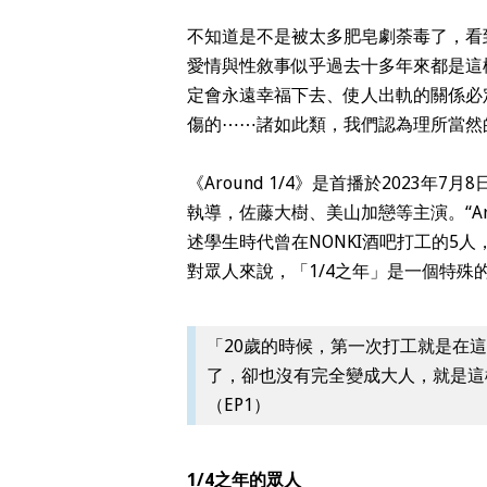
不知道是不是被太多肥皂劇荼毒了，看到《
愛情與性敘事似乎過去十多年來都是這
定會永遠幸福下去、使人出軌的關係必
傷的
⋯⋯
諸如此類，我們認為理所當然的設
《Around 1/4》是首播於2023
執導，佐藤大樹、美山加戀等主演。“Arou
述學生時代曾在NONKI酒吧打工的5
對眾人來說，「1/4之年」是一個特
「20歲的時候，第一次打工就是在
了，卻也沒有完全變成大人，就是這
（EP1）
1/4之年的眾人