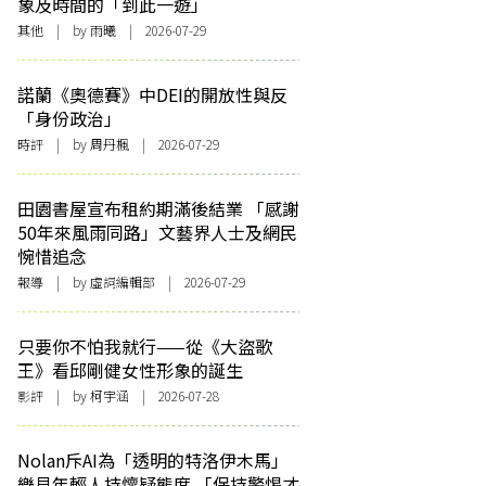
象及時間的「到此一遊」
其他
| by 雨曦 | 2026-07-29
諾蘭《奧德賽》中DEI的開放性與反
「身份政治」
時評
| by
周丹楓
| 2026-07-29
田園書屋宣布租約期滿後結業 「感謝
50年來風雨同路」文藝界人士及網民
惋惜追念
報導
| by 虛詞編輯部 | 2026-07-29
只要你不怕我就行——從《大盜歌
王》看邱剛健女性形象的誕生
影評
| by 柯宇涵 | 2026-07-28
Nolan斥AI為「透明的特洛伊木馬」
樂見年輕人持懷疑態度 「保持警惕才