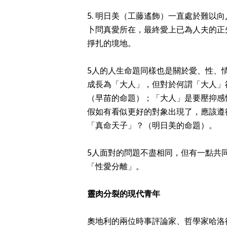
5. 明日美（工藤遙飾）一直處於難以
卜問真愛所在，最終愛上已為人夫的正
掙扎的境地。
5人的人生命題同樣也是關於愛、性、
成長為「大人」，但對於何謂「大人」
（早苗的命題）；「大人」是要壓抑感
假如有看似更好的對象出現了，應該遵
「真命天子」？（明日美的命題）。
5人面對的問題不盡相同，但有一點共
「性愛分離」。
靈肉分裂的現代青年
奧地利的兩位時事評論家、哲學家哈洛德．柯