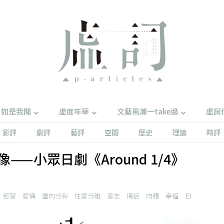
如是我聞
虛度年華
文藝風潮一take過
虛詞
影評
劇評
藝評
空間
歷史
理論
時評
—小眾日劇《Around 1/4》
慾望
愛情
靈肉分裂
性愛分離
意志
情侶
肉體
幸福
日