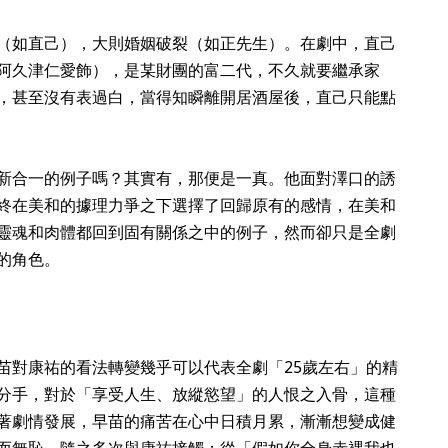
（如直己），大則婚姻破裂（如正先生）。在劇中，直己
阿久津仁愛飾），是某財團的富二代，不久就要繼承家
，甚至沒有表過白，當得知瞬離開居酒屋後，直己只能點
新合一的例子嗎？其實有，那便是一真。他面對澤口的誘
終在美和的據理力爭之下選擇了回歸原有的感情，在美和
靈魂和肉體都回到固有關係之中的例子，然而卻只是全劇
的角色。
苗對康祐的看法轉變幾乎可以代表全劇「25歲左右」的精
分手，對於「享受人生、放縱慾望」的人恨之入骨，這種
著劇情發展，早苗的痛苦在心中日積月累，漸漸想變成健