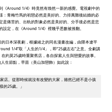
Around 1/4》時竟然有煥然一新的感覺。電視劇中的
樣：青梅竹馬的初戀必然是美好的、力排萬難後結婚的必
定是痛苦的、出軌的對象必然是美好的、分手後必然是悲
定，在《Around 1/4》裡幾乎悉數被推翻。
年7月8日的日本深夜劇，根據緒之的同名漫畫改編，由隈本遼平
nd 1/4”取「人生的1/4」，即“25歲左右”之意。全劇講
人，在約莫25歲時重聚舊店，各自探索人生與戀愛的故事。
殊的人生節點，早苗（美山加戀飾）如此說：
這家店。從那時候就沒有改變的大家，雖然已經不是小孩
樣的25歲。」