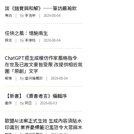
談《錯覺與和解》──筆訪嚴瀚欽
專訪
| by 李浩榮 | 2026-08-04
任俠之風：憶施南生
其他
| by 李焯桃 | 2026-08-04
ChatGPT拒生成模仿作家風格指令
在世及已故文豪皆受限 改提供相近氛
圍「原創」文字
報導
| by 虛詞編輯部 | 2026-08-04
【新書】《賣書者言》編輯序
書序
| by 阿豆 | 2026-08-03
歐盟AI法案正式生效 生成內容須貼水
印識別 業界憂標籤氾濫恐令大眾麻木