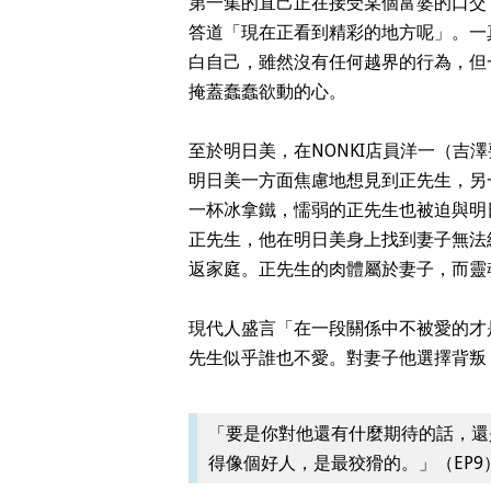
第一集的直己正在接受某個富婆的口交
答道「現在正看到精彩的地方呢」。一
白自己，雖然沒有任何越界的行為，但
掩蓋蠢蠢欲動的心。
至於明日美，在NONKI店員洋一（吉
明日美一方面焦慮地想見到正先生，另
一杯冰拿鐵，懦弱的正先生也被迫與明
正先生，他在明日美身上找到妻子無法
返家庭。正先生的肉體屬於妻子，而靈
現代人盛言「在一段關係中不被愛的才
先生似乎誰也不愛。對妻子他選擇背叛
「要是你對他還有什麼期待的話，還
得像個好人，是最狡猾的。」（EP9