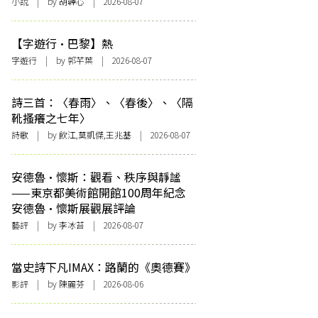
小說
| by 胡韡心 | 2026-08-07
【字遊行·巴黎】熱
字遊行
| by 郭芊葉 | 2026-08-07
詩三首：〈春雨〉、〈春後〉、〈隔
靴搔癢之七年〉
詩歌
| by 飲江,莫凱傑,王兆基 | 2026-08-07
安德魯·懷斯：觀看、秩序與靜謐
——東京都美術館開館100周年紀念
安德魯·懷斯展觀展評論
藝評
| by 李冰苔 | 2026-08-07
當史詩下凡IMAX：路蘭的《奧德賽》
影評
| by 陳麗芬 | 2026-08-06