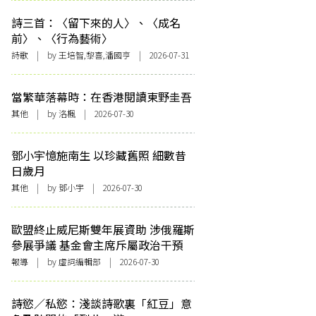
詩三首：〈留下來的人〉、〈成名
前〉、〈行為藝術〉
詩歌
| by 王培智,黎喜,潘國亨 | 2026-07-31
當繁華落幕時：在香港閱讀東野圭吾
其他
| by
洛楓
| 2026-07-30
鄧小宇憶施南生 以珍藏舊照 細數昔
日歲月
其他
| by 鄧小宇 | 2026-07-30
歐盟終止威尼斯雙年展資助 涉俄羅斯
參展爭議 基金會主席斥屬政治干預
報導
| by 虛詞編輯部 | 2026-07-30
詩慾／私慾：淺談詩歌裏「紅豆」意