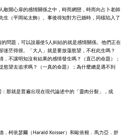
向人敞開心扉的感情關係之中，時而網戀，時而向占卜老師
先生（平岡祐太飾）。事後得知對方已婚時，同樣陷入了
情的問題，可以說最使5人糾結的就是感情關係。他們正在
卻迷茫得很。「大人」就是要放蕩慾望，不枉此生嗎？
情，不讓明知沒有結果的感情發生嗎？（直己的命題）；
從慾望去追求嗎？（一真的命題）；為什麼總是遇不到
同：那就是普遍出現在現代論述中的「靈肉分裂」，或
依瑟爾（Harald Koisser）和歐依根．馬力亞．舒