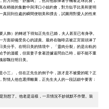
，對方問他「舒服嗎」，然而他卻捧著手機看足球比賽，
真在稍後的集數中與澤口小姐約會，對方似乎比美和更明
一真回到住處的瞬間便朝美和撲去，試圖用對愛人的性來
澤要人飾）的轉述下得知正先生已婚，夫人甚至已有身孕。
一方面卻備受良心的譴責。最終在咖啡店被正宮當頭淋了
日美分手。在明日美的情境中，「靈肉分裂」的是出軌的
給予的溫暖，但當妻子拿著證據逼問自己時，卻不能不重
魂卻飄往明日美。
是小三」，但在正先生的例子中，誰才是不被愛的呢？正
，對情人他也選擇離棄，正先生夫人的一段話頗中要害：
是別想了。他老是這樣，一旦情況不妙就默不作聲。裝
）