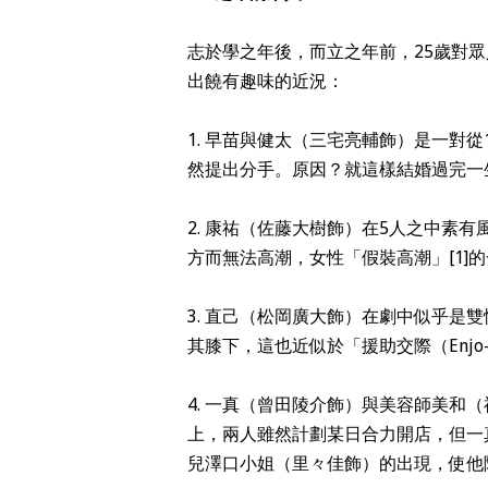
志於學之年後，而立之年前，25歲對
出饒有趣味的近況：
1. 早苗與健太（三宅亮輔飾）是一對
然提出分手。原因？就這樣結婚過完一
2. 康祐（佐藤大樹飾）在5人之中素
方而無法高潮，女性「假裝高潮」[1]
3. 直己（松岡廣大飾）在劇中似乎是
其膝下，這也近似於「援助交際（Enjo-k
4. 一真（曾田陵介飾）與美容師美和
上，兩人雖然計劃某日合力開店，但一
兒澤口小姐（里々佳飾）的出現，使他