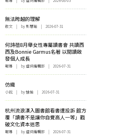
報導
| by 虛詞編輯部 | 2026-08-03
無法跨越的理解
散文
| by 彭慧瑜 | 2026-07-31
何詩蓓8月舉女性專屬讀書會 共讀西
西及Bonnie Garmus名著 以閱讀啟
發個人成長
報導
| by 虛詞編輯部 | 2026-07-31
仿織
小說
| by 悇愉 | 2026-07-31
杭州流浪漢入圖書館看書遭投訴 館方
覆「讀書不是讓你自覺高人一等」戳
破文化資本迷思
報導
| by 虛詞編輯部 | 2026-07-31