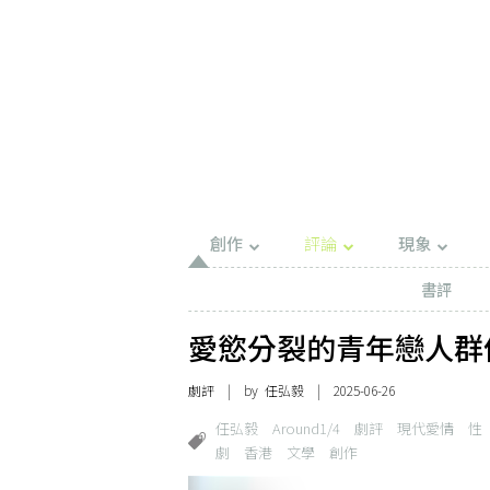
創作
評論
現象
書評
愛慾分裂的青年戀人群像—
劇評
| by 任弘毅 | 2025-06-26
任弘毅
Around1/4
劇評
現代愛情
性
劇
香港
文學
創作