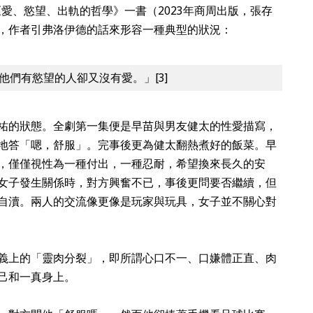
k）合著有《愛、慾望、出軌的哲學》一書（2023年商周出版，張存
，作者引弗洛伊德的話來形容一種典型的狀況：
們有慾望的人卻又沒有愛。」[3]
祐的狀態。全劇第一集便是早苗與男友健太的性愛描寫，
地答「嗯，舒服」。完事後更為健太翻熱煮好的飯菜。早
，僅僅視性為一種付出，一種忍耐，希望換來長久的安
女子發生關係時，對方興奮不已，事後更問要否繼續，但
自瀆。兩人的交流像更像是玩家與玩具，女子並不關心對
義上的「靈肉分裂」，即所謂心口不一、口嫌體正直、肉
己和一真身上。