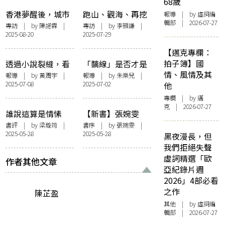
68歲
香港夢醒後，城市
跑山、觀海、再挖
報導
| by 虛詞編
輯部 | 2026-07-27
的萬家有情而無
掘——專訪詩人孔
專訪
| by 陳諾霖 |
專訪
| by
李顥謙
|
2025-08-20
2025-07-29
語：專訪詩人陳滅
銘隆：「我希望將
談《離亂經》
來仍有回聲。」
【邁克專欄：
拍子簿】國
透過小說裂縫，看
「黐線」是否才是
情、風情及其
到美好世界的 B-
城市的常態？——
報導
| by 黃潤宇 |
報導
| by 朱樂兒 |
2025-07-08
2025-07-02
他
Side ——張婉雯
張婉雯X永若晴
《有心人》新書分
《有心人》新書分
專欄
| by
邁
克
| 2026-07-27
享會 feat. 陳慧
享會
誰說這算是情愫
【新書】張婉雯
——談張婉雯的
《有心人》——
書評
| by
梁璇筠
|
書序
| by
張婉雯
|
2025-05-28
2025-05-28
《有心人》
〈無需要太多〉、
黑夜漫長，但
後記〈這些年來〉
我們拒絕失聲
虛詞精選「歐
作者其他文章
亞紀錄片週
2026」4部必看
之作
陳芷盈
其他
| by 虛詞編
輯部 | 2026-07-27