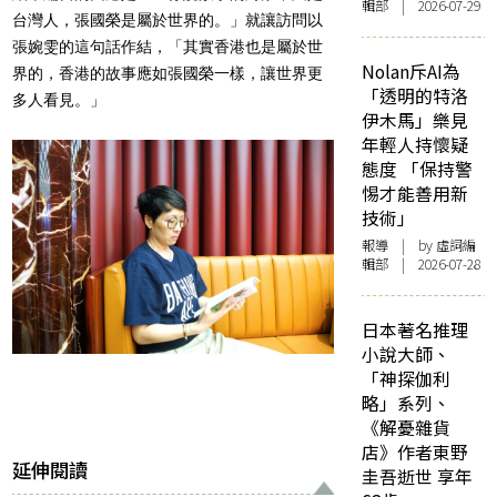
輯部 | 2026-07-29
台灣人，張國榮是屬於世界的。」就讓訪問以
張婉雯的這句話作結，「其實香港也是屬於世
Nolan斥AI為
界的，香港的故事應如張國榮一樣，讓世界更
「透明的特洛
多人看見。」
伊木馬」樂見
年輕人持懷疑
態度 「保持警
惕才能善用新
技術」
報導
| by 虛詞編
輯部 | 2026-07-28
日本著名推理
小說大師、
「神探伽利
略」系列、
《解憂雜貨
店》作者東野
延伸閱讀
圭吾逝世 享年