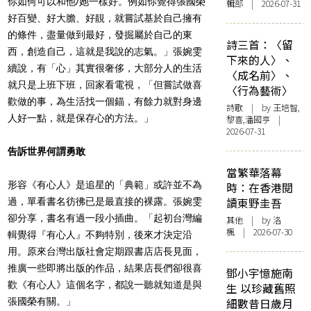
你如何可以和他/她一樣好。例如你覺得張國榮
輯部 | 2026-07-31
好百變、好大膽、好靚，就嘗試基於自己擁有
的條件，盡量做到最好，發掘屬於自己的東
詩三首：〈留
西，創造自己，這就是我說的志氣。」張婉雯
下來的人〉、
續說，有「心」其實很奢侈，大部分人的生活
〈成名前〉、
就只是上班下班，回家看電視，「但嘗試做喜
〈行為藝術〉
歡做的事，為生活找一個錨，有餘力就對身邊
詩歌
| by 王培智,
人好一點，就是保存心的方法。」
黎喜,潘國亨 |
2026-07-31
告訴世界何謂勇敢
當繁華落幕
形容《有心人》是追星的「典範」或許並不為
時：在香港閱
讀東野圭吾
過，單看書名彷彿已是最直接的裸露。張婉雯
卻分享，書名有過一段小插曲。「起初台灣編
其他
| by
洛
楓
| 2026-07-30
輯覺得『有心人』不夠特別，後來才決定沿
用。原來台灣出版社會定期跟書店店長見面，
推廣一些即將出版的作品，結果店長們卻很喜
鄧小宇憶施南
歡《有心人》這個名字，都說一聽就知道是與
生 以珍藏舊照
張國榮有關。」
細數昔日歲月