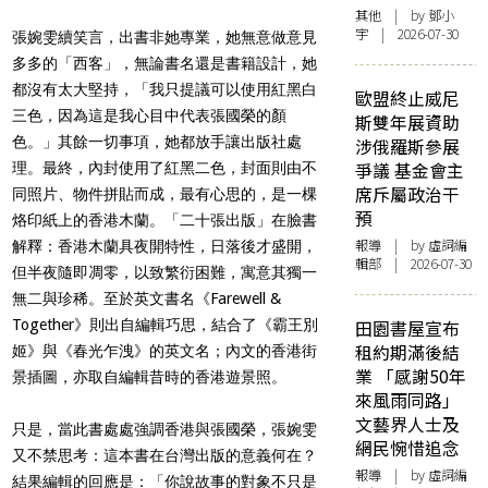
其他
| by 鄧小
宇 | 2026-07-30
張婉雯續笑言，出書非她專業，她無意做意見
多多的「西客」，無論書名還是書籍設計，她
都沒有太大堅持，「我只提議可以使用紅黑白
歐盟終止威尼
三色，因為這是我心目中代表張國榮的顏
斯雙年展資助
色。」其餘一切事項，她都放手讓出版社處
涉俄羅斯參展
爭議 基金會主
理。最終，內封使用了紅黑二色，封面則由不
席斥屬政治干
同照片、物件拼貼而成，最有心思的，是一棵
預
烙印紙上的香港木蘭。「二十張出版」在臉書
報導
| by 虛詞編
解釋：香港木蘭具夜開特性，日落後才盛開，
輯部 | 2026-07-30
但半夜隨即凋零，以致繁衍困難，寓意其獨一
無二與珍稀。至於英文書名《Farewell &
Together》則出自編輯巧思，結合了《霸王別
田園書屋宣布
租約期滿後結
姬》與《春光乍洩》的英文名；內文的香港街
業 「感謝50年
景插圖，亦取自編輯昔時的香港遊景照。
來風雨同路」
文藝界人士及
只是，當此書處處強調香港與張國榮，張婉雯
網民惋惜追念
又不禁思考：這本書在台灣出版的意義何在？
報導
| by 虛詞編
結果編輯的回應是：「你說故事的對象不只是