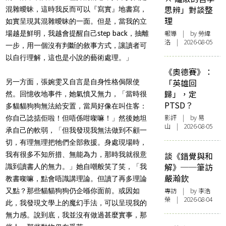
思辨」對談整
混雜曖昧，這時我反而可以『寫實』地書寫，
理
如實呈現其混雜曖昧的一面。但是，當我的立
報導
| by 勞緯
場越是鮮明，我越會提醒自己step back，抽離
洛 | 2026-08-05
一步，用一個沒有判斷的敘事方式，讓讀者可
以自行理解，這也是小說的藝術處理。」
《奧德賽》：
「英雄回
另一方面，張婉雯又自言是自身性格侷限使
歸」，定
然。回憶收地事件，她氣憤又無力，「當時很
PTSD？
多貓貓狗狗無法給安置，當局好像在叫住客：
影評
| by 易
你自己諗掂佢啦！但唔係咁㗎嘛！」然後她坦
山 | 2026-08-05
承自己的軟弱，「但我發現我無法做到不顧一
切，有理無理把牠們全部救援。身處現場時，
我有很多不知所措、無能為力，那時我就很意
談《錯覺與和
解》──筆訪
識到讀書人的無力。」她自嘲般笑了笑，「我
嚴瀚欽
教書㗎嘛，點會唔識講理論。但讀了再多理論
專訪
| by 李浩
又點？那些貓貓狗狗仍企喺你面前。或因如
榮 | 2026-08-04
此，我發現文學上的魔幻手法，可以呈現我的
無力感。說到底，我並沒有做過甚麼實事，那