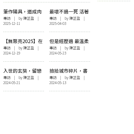
筆作陽具，道成肉
最壞不過一死 活著
身——訪崑南天地
就有路 一個人的破
專訪
| by
陳芷盈
|
專訪
| by
陳芷盈
|
2025-12-11
2025-04-03
人最終章《去年人
地獄之路——訪黃
間世》
詠詩《破地獄與白
菊花》
【無限亮2025】在
但是經歷過 最溫柔
盲人按摩店來一場
共震——訪三宅唱
專訪
| by
陳芷盈
|
專訪
| by
陳芷盈
|
2024-12-19
2024-05-23
「躲貓貓」之舞
《長夜盡頭的微
——訪舞蹈家何其
光》
沃
入世的玄奘，留戀
撿拾城市碎片，書
良夜的過客——專
寫當下的我們——
專訪
| by
陳芷盈
|
專訪
| by
陳芷盈
|
2024-05-21
2024-05-13
訪蔡明亮《無所
周丹楓《喧嘩的碎
住》
片》