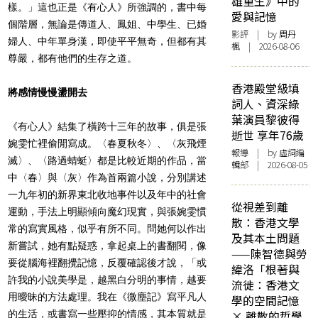
雄重生》中的
樣。」這也正是《有心人》所強調的，書中每
愛與記憶
個階層，無論是傳道人、鳳姐、中學生、已婚
影評
| by
周丹
婦人、中年單身漢，即使平平無奇，但都有其
楓
| 2026-08-06
尊嚴，都有他們的生存之道。
香港殿堂級填
將感情慢慢盪開去
詞人、資深綠
葉演員黎彼得
《有心人》結集了橫跨十三年的故事，俱是張
逝世 享年76歲
婉雯忙裡偷閒寫成。〈春夏秋冬〉、〈灰飛煙
報導
| by 虛詞編
滅〉、〈路過蜻蜓〉都是比較近期的作品，當
輯部 | 2026-08-05
中〈春〉與〈灰〉作為首兩篇小說，分別講述
一九年初的新界東北收地事件以及年中的社會
從視差到離
運動，手法上明顯傾向魔幻現實，與張婉雯慣
散：香港文學
常的寫實風格，似乎有所不同。問她何以作出
及其本土問題
新嘗試，她有點疑惑，拿起桌上的書翻閱，像
——陳智德與勞
要從腦海裡翻攪記憶，反覆確認後才說，「或
緯洛「根著與
許我的小說美學是，越黑白分明的事情，越要
流徙：香港文
用曖昧的方法處理。我在《微塵記》寫平凡人
學的空間記憶
的生活，或書寫一些壓抑的情感，其本質就是
× 離散的哲學