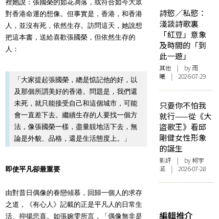
裡她說：張國榮的如花凋落，或符合如今大眾
詩慾／私慾：
對香港命運的想像。但事實是，香港，和香港
淺談詩歌裏
人，並沒有死，依然生存。訪問這天，她說想
「紅豆」意象
把這本書，送給喜歡張國榮，但依然生存的
及時間的「到
人：
此一遊」
其他
| by 雨
曦 | 2026-07-29
「大家提起張國榮，總是惦記他的好，以
及那個所謂美好的香港。問題是，我們還
未死，就只能接受自己和這個城市，可能
只要你不怕我
就行——從《大
會一直差下去。繼續生存的人要找一個方
盜歌王》看邱
法，像張國榮一樣，盡量靚地活下去，無
剛健女性形象
論是外貌、品格，還是生活態度上。」
的誕生
影評
| by 柯宇
涵 | 2026-07-28
即使平凡卻最重要
由對昔日偶像的眷戀傾慕，回歸一個人的求存
之道，《有心人》記載的正是平凡人的日常生
編輯推介
活、抑揚悲喜。如張婉雯所言，「偶像無非是