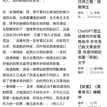
些人、那些動物仍在受苦。」
任俠之風：憶
施南生
在〈灰飛煙滅〉裡，便可看到主角強烈的無力
其他
| by 李焯
桃 | 2026-08-04
感與自責。在煙霧彌漫的城裡，女主角丈夫失
蹤，懷孕的她獨自照顧生病的貓，無所適從，
在獸醫幫助下，慢慢學習如何照顧自己。這篇
ChatGPT拒生
小說於2024年創作，沉澱了很久才寫成，張婉
成模仿作家風
雯說，「這幾年我一直有嘗試去寫，但卻寫不
格指令 在世及
已故文豪皆受
出來。很激動的時候，寫作很容易會變成口
限 改提供相近
號、一堆情緒，或黑白分明的東西，一直到
氛圍「原創」
〈路過蜻蜓〉我才自覺找到一個適合的口吻、
文字
舒服的狀態去處理這幾年的情緒與創傷。」
報導
| by 虛詞編
〈路過蜻蜓〉講述一個釋囚經歷時間斷層後，
輯部 | 2026-08-04
發現自己已成為了與過去截然不同的人，更失
卻了想像未來的能力，由此明白到人活著就如
【新書】《賣
一隻蜻蜓——「原來，蜻蜓必須不斷高速地拍
書者言》編輯
動雙翼，才能讓自己不掉在水中，才可以泛起
序
那麼一點點的漣漪。祥現在才明白，那是多麼
書序
| by 阿
吃力的一回事，像活著本身。」《有心人》