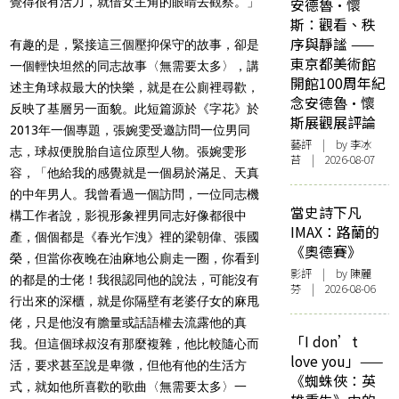
覺得很有活力，就借女主角的眼睛去觀察。」
安德魯·懷
斯：觀看、秩
序與靜謐 ——
有趣的是，緊接這三個壓抑保守的故事，卻是
東京都美術館
一個輕快坦然的同志故事〈無需要太多〉，講
開館100周年紀
述主角球叔最大的快樂，就是在公廁裡尋歡，
念安德魯·懷
反映了基層另一面貌。此短篇源於《字花》於
斯展觀展評論
2013年一個專題，張婉雯受邀訪問一位男同
藝評
| by 李冰
志，球叔便脫胎自這位原型人物。張婉雯形
苔 | 2026-08-07
容，「他給我的感覺就是一個易於滿足、天真
的中年男人。我曾看過一個訪問，一位同志機
當史詩下凡
構工作者說，影視形象裡男同志好像都很中
IMAX：路蘭的
產，個個都是《春光乍洩》裡的梁朝偉、張國
《奧德賽》
榮，但當你夜晚在油麻地公廁走一圈，你看到
影評
| by 陳麗
的都是的士佬！我很認同他的說法，可能沒有
芬 | 2026-08-06
行出來的深櫃，就是你隔壁有老婆仔女的麻甩
佬，只是他沒有膽量或話語權去流露他的真
「I don’t
我。但這個球叔沒有那麼複雜，他比較隨心而
love you」——
活，要求甚至說是卑微，但他有他的生活方
《蜘蛛俠：英
式，就如他所喜歡的歌曲〈無需要太多〉一