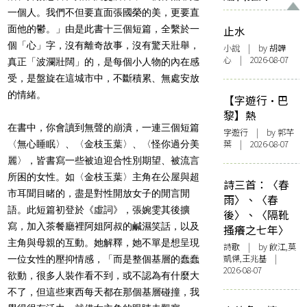
一個人。我們不但要直面張國榮的美，更要直
面他的鬱。」由是此書十三個短篇，全繫於一
止水
個「心」字，沒有離奇故事，沒有驚天壯舉，
小說
| by 胡韡
心 | 2026-08-07
真正「波瀾壯闊」的，是每個小人物的內在感
受，是盤旋在這城市中，不斷積累、無處安放
的情緒。
【字遊行·巴
黎】熱
在書中，你會讀到無聲的崩潰，一連三個短篇
字遊行
| by 郭芊
葉 | 2026-08-07
〈無心睡眠〉、〈金枝玉葉〉、〈怪你過分美
麗〉，皆書寫一些被迫迎合性別期望、被流言
所困的女性。如〈金枝玉葉〉主角在公屋與超
詩三首：〈春
市耳聞目睹的，盡是對性開放女子的閒言閒
雨〉、〈春
語。此短篇初登於《虛詞》，張婉雯其後擴
後〉、〈隔靴
寫，加入茶餐廳裡阿姐阿叔的鹹濕笑話，以及
搔癢之七年〉
主角與母親的互動。她解釋，她不單是想呈現
詩歌
| by 飲江,莫
凱傑,王兆基 |
一位女性的壓抑情感，「而是整個基層的蠢蠢
2026-08-07
欲動，很多人裝作看不到，或不認為有什麼大
不了，但這些東西每天都在那個基層碰撞，我