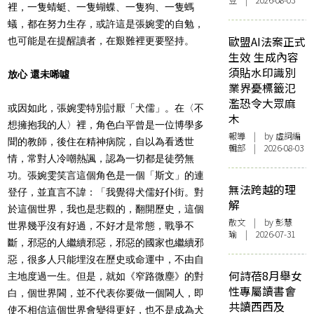
豆 | 2026-08-03
裡，一隻蜻蜓、一隻蝴蝶、一隻狗、一隻螞
蟻，都在努力生存，或許這是張婉雯的自勉，
歐盟AI法案正式
也可能是在提醒讀者，在艱難裡更要堅持。
生效 生成內容
須貼水印識別
放心 還未唏噓
業界憂標籤氾
濫恐令大眾麻
或因如此，張婉雯特別討厭「犬儒」。在〈不
木
想擁抱我的人〉裡，角色白平曾是一位博學多
報導
| by 虛詞編
聞的教師，後住在精神病院，自以為看透世
輯部 | 2026-08-03
情，常對人冷嘲熱諷，認為一切都是徒勞無
功。張婉雯笑言這個角色是一個「斯文」的連
無法跨越的理
登仔，並直言不諱：「我覺得犬儒好仆街。對
解
於這個世界，我也是悲觀的，翻開歷史，這個
散文
| by 彭慧
世界幾乎沒有好過，不好才是常態，戰爭不
瑜 | 2026-07-31
斷，邪惡的人繼續邪惡，邪惡的國家也繼續邪
惡，很多人只能埋沒在歷史或命運中，不由自
何詩蓓8月舉女
主地度過一生。但是，就如《窄路微塵》的對
性專屬讀書會
白，個世界閪，並不代表你要做一個閪人，即
共讀西西及
使不相信這個世界會變得更好，也不是成為犬