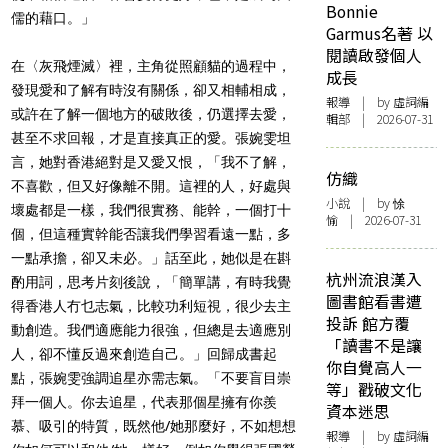
Bonnie
儒的藉口。」
Garmus名著 以
閱讀啟發個人
在〈灰飛煙滅〉裡，主角從照顧貓的過程中，
成長
發現愛和了解有時沒有關係，卻又相輔相成，
報導
| by 虛詞編
或許在了解一個地方的破敗後，仍選擇去愛，
輯部 | 2026-07-31
甚至不求回報，才是直接真正的愛。張婉雯坦
言，她對香港絕對是又愛又恨，「我不了解，
仿織
不喜歡，但又好像離不開。這裡的人，好處與
小說
| by 悇
壞處都是一樣，我們很實務、能幹，一個打十
愉 | 2026-07-31
個，但這種實幹能否讓我們學習看遠一點，多
一點承擔，卻又未必。」話至此，她似是在斟
杭州流浪漢入
酌用詞，思考片刻後說，「簡單講，有時我覺
圖書館看書遭
得香港人冇乜志氣，比較功利短視，很少去主
投訴 館方覆
動創造。我們適應能力很強，但總是去適應別
「讀書不是讓
人，卻不懂反過來創造自己。」回歸成書起
你自覺高人一
點，張婉雯強調追星亦需志氣。「不要盲目崇
等」戳破文化
拜一個人。你去追星，代表那個星擁有你羨
資本迷思
慕、吸引的特質，既然他/她那麼好，不如想想
報導
| by 虛詞編