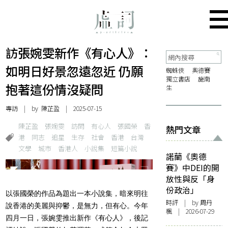
訪張婉雯新作《有心人》：
如明日好景忽遠忽近 仍願
蜘蛛俠
奧德賽
獨立書店
施南
抱著這份情沒疑問
生
專訪
| by
陳芷盈
| 2025-07-15
陳芷盈
張婉雯
訪問
有心人
張國榮
香
熱門文章
港
同志
追星
生存
社會
香港
台灣
文學
城市
香港人
小說集
短篇小說
諾蘭《奧德
賽》中DEI的開
放性與反「身
份政治」
以張國榮的作品為題出一本小說集，暗來明往
時評
| by
周丹
說香港的美麗與抑鬱，是無力，但有心。今年
楓
| 2026-07-29
四月一日，張婉雯推出新作《有心人》，後記