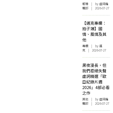
報導
| by 虛詞編
輯部 | 2026-07-27
【邁克專欄：
拍子簿】國
情、風情及其
他
專欄
| by
邁
克
| 2026-07-27
黑夜漫長，但
我們拒絕失聲
虛詞精選「歐
亞紀錄片週
2026」4部必看
之作
其他
| by 虛詞編
輯部 | 2026-07-27