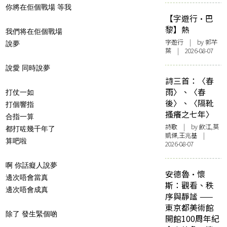
你將在佢個戰場 等我
【字遊行·巴
黎】熱
我們将在佢個戰場
字遊行
| by 郭芊
說夢
葉 | 2026-08-07
說愛 同時說夢
詩三首：〈春
雨〉、〈春
打仗一如
後〉、〈隔靴
打個響指
搔癢之七年〉
合指一算
詩歌
| by 飲江,莫
都打咗幾千年了
凱傑,王兆基 |
算吧啦
2026-08-07
啊 你話癡人說夢
安德魯·懷
邊次唔會當真
斯：觀看、秩
邊次唔會成真
序與靜謐 ——
東京都美術館
除了 發生緊個啲
開館100周年紀