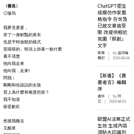
ChatGPT拒生
〈善良〉
成模仿作家風
◎璇筠
格指令 在世及
已故文豪皆受
我夢見婆婆，
限 改提供相近
穿了一身鮮豔的黃衣
氛圍「原創」
也是平時放鬆的樣式
文字
笑嘻嘻的。頸項上掛著一枚什麼
報導
| by 虛詞編
看不清楚
輯部 | 2026-08-04
他向我走來
他向我，走來!
【新書】《賣
問我︰
書者言》編輯
剛剛和你談話的女孩
序
背上為什麼有兩度疤痕？
書序
| by 阿
我不知道
豆 | 2026-08-03
卻是歉疚
歐盟AI法案正式
然後我睡去
生效 生成內容
又醒來
須貼水印識別