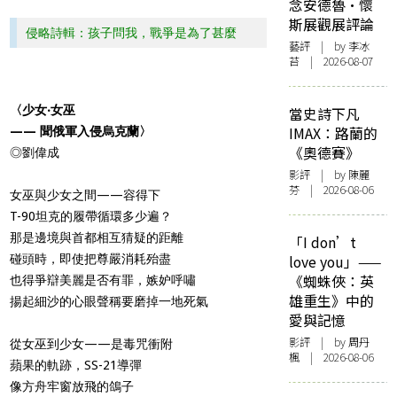
念安德魯·懷
斯展觀展評論
侵略詩輯：孩子問我，戰爭是為了甚麼
藝評
| by 李冰
苔 | 2026-08-07
〈少女‧女巫
當史詩下凡
IMAX：路蘭的
—— 聞俄軍入侵烏克蘭〉
《奧德賽》
◎劉偉成
影評
| by 陳麗
芬 | 2026-08-06
女巫與少女之間——容得下
T-90坦克的履帶循環多少遍？
那是邊境與首都相互猜疑的距離
「I don’t
碰頭時，即使把尊嚴消耗殆盡
love you」——
《蜘蛛俠：英
也得爭辯美麗是否有罪，嫉妒呼嘯
雄重生》中的
揚起細沙的心眼聲稱要磨掉一地死氣
愛與記憶
影評
| by
周丹
從女巫到少女——是毒咒衝附
楓
| 2026-08-06
蘋果的軌跡，SS-21導彈
像方舟牢窗放飛的鴿子