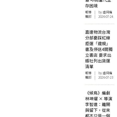
存困境
報導
| by 虛詞編
輯部 | 2026-07-24
嘉達物流台灣
分部憂踩紅線
拒運「違規」
書及停送4間獨
立書店 要求出
版社列出貨運
清單
報導
| by 虛詞編
輯部 | 2026-07-23
《候鳥》編劇
林坤燿 × 導演
李智達：離開
與留下，從來
都不只是一個