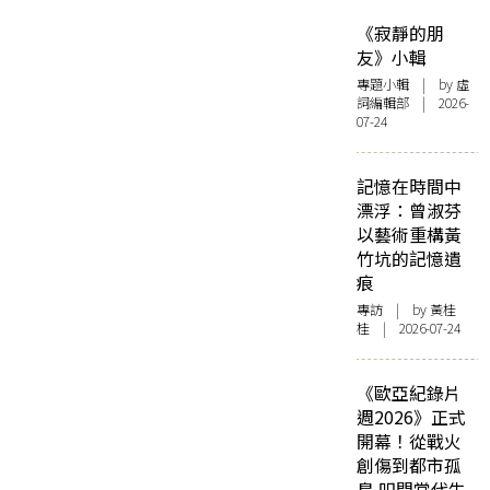
《寂靜的朋
友》小輯
專題小輯
| by 虛
詞編輯部 | 2026-
07-24
記憶在時間中
漂浮：曾淑芬
以藝術重構黃
竹坑的記憶遺
痕
專訪
| by 黃桂
桂 | 2026-07-24
《歐亞紀錄片
週2026》正式
開幕！從戰火
創傷到都市孤
島 叩問當代生