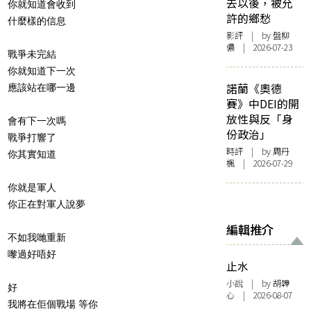
去以後，被允
你就知道會收到
許的鄉愁
什麼樣的信息
影評
| by 盤柳
儂 | 2026-07-23
戰爭未完結
你就知道下一次
諾蘭《奧德
應該站在哪一邊
賽》中DEI的開
放性與反「身
會有下一次嗎
份政治」
戰爭打響了
時評
| by
周丹
你其實知道
楓
| 2026-07-29
你就是軍人
你正在對軍人說夢
編輯推介
不如我哋重新
嚟過好唔好
止水
小說
| by 胡韡
好
心 | 2026-08-07
我將在佢個戰場 等你