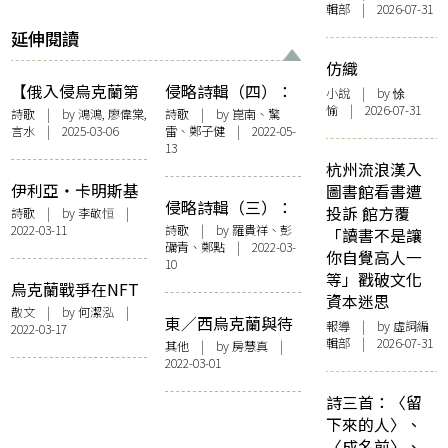
輯部 | 2026-07-31
延伸閱讀
仿織
【俄入侵烏克蘭第
侵略詩輯（四）：
小說
| by 悇
愉 | 2026-07-31
三年詩輯】擋住寒
島是山鳥是山烏更
詩歌
| by 鴻鴻, 廖偉棠,
詩歌
| by 崑南、驚
言水 | 2025-03-06
雷、鄭子健 | 2022-05-
風與子彈，遠處同
是山
13
胞的叫聲
杭州流浪漢入
伊利亞・卡明斯基
圖書館看書遭
侵略詩輯（三）：
譯詩三首：〈我們
投訴 館方覆
詩歌
| by 李敬恒 |
血流激盪整夜，堅
2022-03-11
詩歌
| by 羅貴祥、彭
在戰爭中幸福地生
「讀書不是讓
礪青、鄭點 | 2022-03-
信還有下一個黎明
活〉、〈問題〉、
你自覺高人一
10
〈作者的祈禱〉
等」戳破文化
烏克蘭戰爭在NFT
資本迷思
與crypto世界
散文
| by 何潔泓 |
東／西烏克蘭與待
報導
| by 虛詞編
2022-03-17
讀書
輯部 | 2026-07-31
其他
| by 房慧真 |
2022-03-01
詩三首：〈留
下來的人〉、
〈成名前〉、