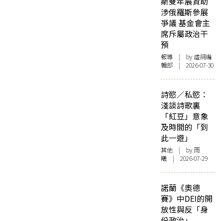
斯雙年展資助
涉俄羅斯參展
爭議 基金會主
席斥屬政治干
預
報導
| by 虛詞編
輯部 | 2026-07-30
詩慾／私慾：
淺談詩歌裏
「紅豆」意象
及時間的「到
此一遊」
其他
| by 雨
曦 | 2026-07-29
諾蘭《奧德
賽》中DEI的開
放性與反「身
份政治」