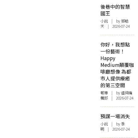
後巷中的智慧
國王
小說
| by 鄧皓
天 | 2026-07-24
你好，我想點
一份藝術！
Happy
Medium顛覆咖
啡廳想像 為都
市人提供療癒
的第三空間
報導
| by 虛詞編
輯部 | 2026-07-24
預謀一場消失
小說
| by 季
明 | 2026-07-24