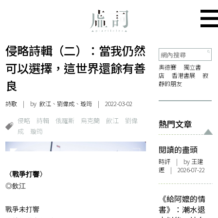
侵略詩輯（二）：當我仍然
可以選擇，這世界還餘有善
奧德賽
獨立書
店
香港書展
寂
良
靜的朋友
詩歌
| by 飲江、劉偉成、璇筠 | 2022-03-02
侵略
詩輯
俄羅斯
烏克蘭
飲江
劉偉
熱門文章
成
璇筠
閱讀的盡頭
時評
| by 王建
鏗 | 2026-07-22
〈戰爭打響〉
◎飲江
《給阿嬤的情
書》：潮水退
戰爭未打響