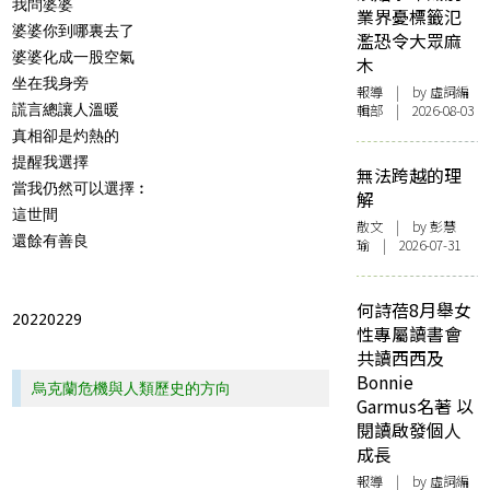
我問婆婆
業界憂標籤氾
婆婆你到哪裏去了
濫恐令大眾麻
婆婆化成一股空氣
木
坐在我身旁
報導
| by 虛詞編
謊言總讓人溫暖
輯部 | 2026-08-03
真相卻是灼熱的
提醒我選擇
無法跨越的理
當我仍然可以選擇︰
解
這世間
散文
| by 彭慧
還餘有善良
瑜 | 2026-07-31
何詩蓓8月舉女
20220229
性專屬讀書會
共讀西西及
Bonnie
烏克蘭危機與人類歷史的方向
Garmus名著 以
閱讀啟發個人
成長
報導
| by 虛詞編