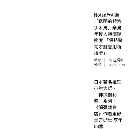
Nolan斥AI為
「透明的特洛
伊木馬」樂見
年輕人持懷疑
態度 「保持警
惕才能善用新
技術」
報導
| by 虛詞編
輯部 | 2026-07-28
日本著名推理
小說大師、
「神探伽利
略」系列、
《解憂雜貨
店》作者東野
圭吾逝世 享年
68歲