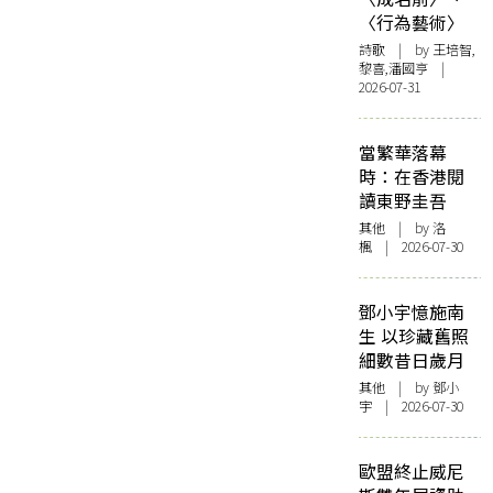
〈行為藝術〉
詩歌
| by 王培智,
黎喜,潘國亨 |
2026-07-31
當繁華落幕
時：在香港閱
讀東野圭吾
其他
| by
洛
楓
| 2026-07-30
鄧小宇憶施南
生 以珍藏舊照
細數昔日歲月
其他
| by 鄧小
宇 | 2026-07-30
歐盟終止威尼