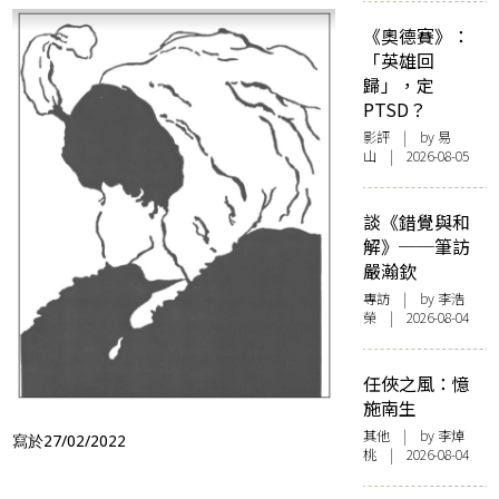
《奧德賽》：
「英雄回
歸」，定
PTSD？
影評
| by 易
山 | 2026-08-05
談《錯覺與和
解》──筆訪
嚴瀚欽
專訪
| by 李浩
榮 | 2026-08-04
任俠之風：憶
施南生
其他
| by 李焯
寫於27/02/2022
桃 | 2026-08-04