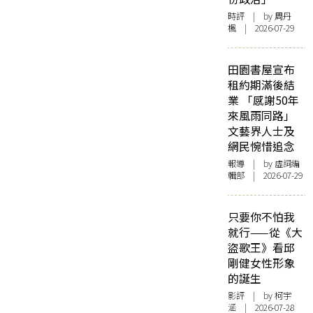
時評
| by
周丹
楓
| 2026-07-29
田園書屋宣布
租約期滿後結
業 「感謝50年
來風雨同路」
文藝界人士及
網民惋惜追念
報導
| by 虛詞編
輯部 | 2026-07-29
只要你不怕我
就行——從《大
盜歌王》看邱
剛健女性形象
的誕生
影評
| by 柯宇
涵 | 2026-07-28