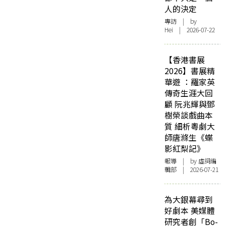
人的決定
專訪
| by
Hei | 2026-07-22
【香港書展
2026】書展精
華遊 ：羅家英
傳奇生涯大回
顧 阮兆輝與鄧
樹榮談戲曲本
質 細析粵劇大
師唐滌生《蝶
影紅梨記》
報導
| by 虛詞編
輯部 | 2026-07-21
為大銀幕尋到
好劇本 美媒體
研究者創「Bo-