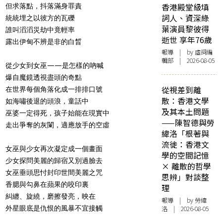
香港殿堂級填
但求落點，抖落滿身罪責
詞人、資深綠
統統埋之以彼方的瓦礫
葉演員黎彼得
誰叫滔滔災劫中竟輕率
逝世 享年76歲
露出伊甸不辨是非的白晳
報導
| by 虛詞編
輯部 | 2026-08-05
從少女到女巫——是怎樣的吶喊
爆自魔鏡透視盡頭的奇點
從視差到離
在世界每個角落化成一排排口號
散：香港文學
如海嘯後退的頭浪，童話中
及其本土問題
巫婆一定得死，孩子始能在現實中
——陳智德與勞
走出爭奪的灰闌，適應放手的空虛
緯洛「根著與
流徙：香港文
女巫與少女再次凝定成一個畫面
學的空間記憶
少女探問美麗的歸宿又別過臉去
× 離散的哲學
女巫垂頭思忖封印世間美麗之咒
思辨」對談整
香腮與勾鼻在蘋果的咬印裏
理
糾纏、旋繞，磨擦發亮，映在
報導
| by 勞緯
外星眼底是仇恨的風暴不宜接觸
洛 | 2026-08-05