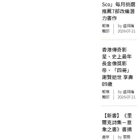
Sco」每月挑選
推薦7部改編潛
力書作
報導
| by 虛詞編
輯部 | 2026-07-21
香港傳奇影
星、史上最年
長金像獎影
帝、「四哥」
謝賢逝世 享壽
89歲
報導
| by 虛詞編
輯部 | 2026-07-21
【新書】《里
爾克詩集－意
象之書》書摘
書序
| by 里爾