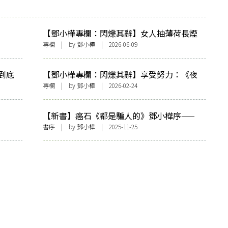
【鄧小樺專欄：閃爍其辭】女人抽薄荷長煙
——看政府控煙加辣
專欄
| by
鄧小樺
| 2026-06-09
到底
【鄧小樺專欄：閃爍其辭】享受努力：《夜
王》決戰《金多寶》
專欄
| by
鄧小樺
| 2026-02-24
【新書】癌石《都是騙人的》鄧小樺序——
〈且從其本〉
書序
| by
鄧小樺
| 2025-11-25