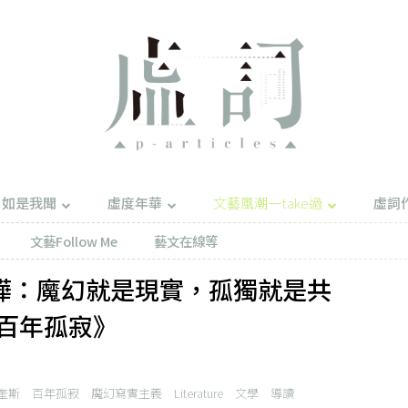
如是我聞
虛度年華
文藝風潮一take過
虛詞
文藝Follow Me
藝文在線等
小樺：魔幻就是現實，孤獨就是共
百年孤寂》
奎斯​
百年孤寂​
魔幻寫實主義​
Literature​
文學​
導讀