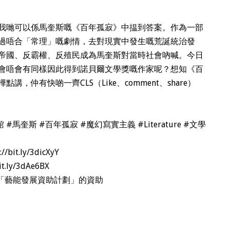
我哋可以係馬奎斯嘅《百年孤寂》中揾到答案。作為一部
過唔合「常理」嘅劇情，去對現實中發生嘅荒誕統治發
帝國、反霸權、反殖民成為馬奎斯對當時社會吶喊。今日
會唔會有同樣因此得到諾貝爾文學獎嘅作家呢？想知《百
仲有快啲一齊CLS（Like、comment、share）
館
​
#馬奎斯
​
#百年孤寂
​
#魔幻寫實主義
​
#Literature
​
#文學
://bit.ly/3dicXyY
bit.ly/3dAe6BX
「藝能發展資助計劃」的資助