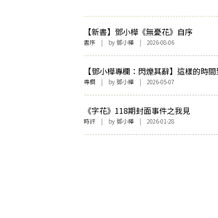
【新書】鄧小樺《無憂花》自序
書序
| by
鄧小樺
| 2026-08-06
【鄧小樺專欄：閃爍其辭】這樣的時間
有何意義
專欄
| by
鄧小樺
| 2026-05-07
《字花》118期封面事件之我見
時評
| by
鄧小樺
| 2026-01-28