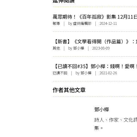
延伸閱讀
萬眾期待！《百年孤寂》影集 12月11
在Netflix上映
報導
| by 虛詞編輯部 | 2024-12-11
【新書】《文學看得開（作品篇）》：
亞．馬奎斯《百年孤寂》：那樣巨大的
其他
| by
鄧小樺
| 2023-08-09
【已讀不回#35】鄧小樺：錢啊！愛啊
張愛玲 《金鎖記》
已讀不回
| by
鄧小樺
| 2021-02-26
作者其他文章
鄧小樺
詩人、作家、文化
集。