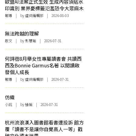
歐盟AI法案正式生效 生成內容須貼水
印識別 業界憂標籤氾濫恐令大眾麻木
報導
| by 虛詞編輯部 | 2026-08-03
無法跨越的理解
散文
| by 彭慧瑜 | 2026-07-31
何詩蓓8月舉女性專屬讀書會 共讀西
西及Bonnie Garmus名著 以閱讀啟
發個人成長
報導
| by 虛詞編輯部 | 2026-07-31
仿織
小說
| by 悇愉 | 2026-07-31
杭州流浪漢入圖書館看書遭投訴 館方
覆「讀書不是讓你自覺高人一等」戳
破文化資本迷思