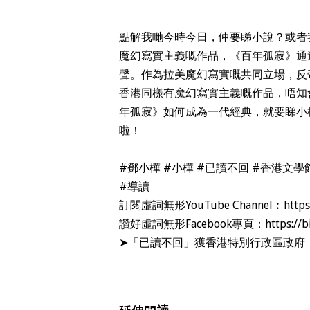
點解我哋今時今日，仲要睇小說？或者
魔幻寫實主義嘅作品，《百年孤寂》通
聲。作為拉美魔幻寫實嘅共同立場，反
香港同樣有魔幻寫實主義嘅作品，唔知
年孤寂》如何成為一代經典，就要睇小樺點講，
啦！
#鄧小樺
​
#小樺
​
#已讀不回
​
#香港文學
#導讀
訂閱虛詞無形YouTube Channel︰
https
讚好虛詞無形Facebook專頁：
https://
➤「已讀不回」獲香港特別行政區政府