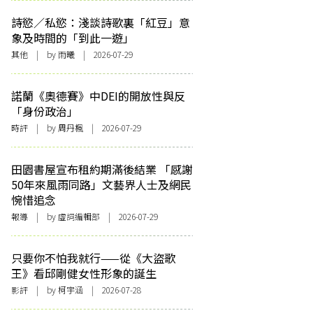
詩慾／私慾：淺談詩歌裏「紅豆」意
象及時間的「到此一遊」
其他
| by 雨曦 | 2026-07-29
諾蘭《奧德賽》中DEI的開放性與反
「身份政治」
時評
| by
周丹楓
| 2026-07-29
田園書屋宣布租約期滿後結業 「感謝
50年來風雨同路」文藝界人士及網民
惋惜追念
報導
| by 虛詞編輯部 | 2026-07-29
只要你不怕我就行——從《大盜歌
王》看邱剛健女性形象的誕生
影評
| by 柯宇涵 | 2026-07-28