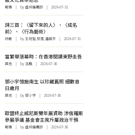
報導
| by 虛詞編輯部 | 2026-07-31
詩三首：〈留下來的人〉、〈成名
前〉、〈行為藝術〉
詩歌
| by 王培智,黎喜,潘國亨 | 2026-07-31
當繁華落幕時：在香港閱讀東野圭吾
其他
| by
洛楓
| 2026-07-30
鄧小宇憶施南生 以珍藏舊照 細數昔
日歲月
其他
| by 鄧小宇 | 2026-07-30
歐盟終止威尼斯雙年展資助 涉俄羅斯
參展爭議 基金會主席斥屬政治干預
報導
| by 虛詞編輯部 | 2026-07-30