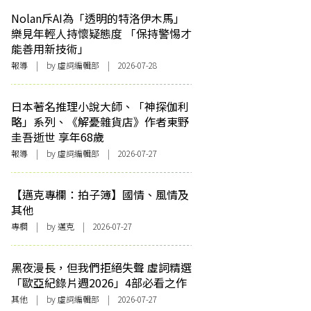
Nolan斥AI為「透明的特洛伊木馬」
樂見年輕人持懷疑態度 「保持警惕才
能善用新技術」
報導
| by 虛詞編輯部 | 2026-07-28
日本著名推理小說大師、「神探伽利
略」系列、《解憂雜貨店》作者東野
圭吾逝世 享年68歲
報導
| by 虛詞編輯部 | 2026-07-27
【邁克專欄：拍子簿】國情、風情及
其他
專欄
| by
邁克
| 2026-07-27
黑夜漫長，但我們拒絕失聲 虛詞精選
「歐亞紀錄片週2026」4部必看之作
其他
| by 虛詞編輯部 | 2026-07-27