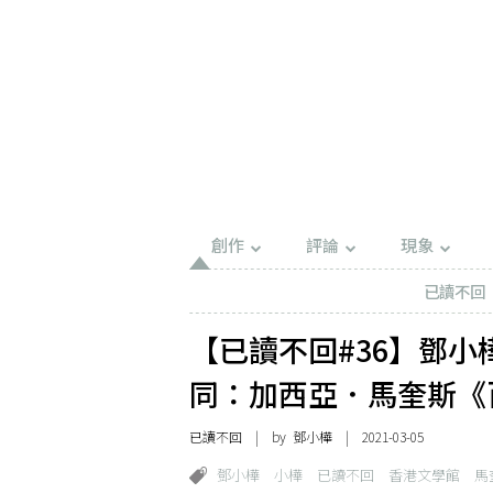
創作
評論
現象
已讀不回
【已讀不回#36】鄧
同：加西亞．馬奎斯《
已讀不回
| by
鄧小樺
| 2021-03-05
鄧小樺​
小樺​
已讀不回​
香港文學館​
馬