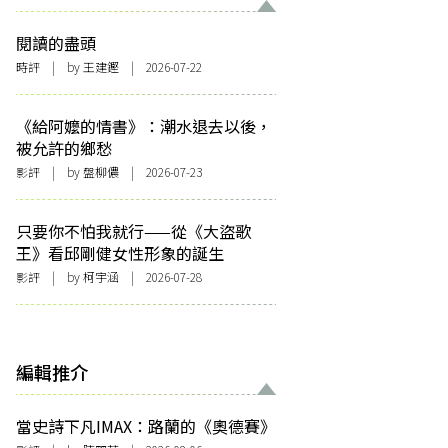
閱讀的盡頭
時評
| by 王建鏗 | 2026-07-22
《給阿嬤的情書》：潮水退去以後，
被允許的鄉愁
影評
| by 盤柳儂 | 2026-07-23
只要你不怕我就行——從《大盜歌
王》看邱剛健女性形象的誕生
影評
| by 柯宇涵 | 2026-07-28
編輯推介
當史詩下凡IMAX：路蘭的《奧德賽》