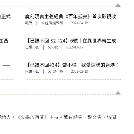
日正式
魔幻現實主義經典《百年孤寂》首次影視改
編 Netflix釋出正式預告透露今年上架
報導
| by 虛詞編輯部 | 2024-04-18
加西
【已讀不回 S2 #24】6號｜在異世界轉生成
孤獨
為…馬奎斯？！：馬奎斯《異鄉客》
已讀不回
| by 6號 | 2022-08-05
！——
【已讀不回#34】鄧小樺：我愛這樣的香港：
《雷聲與蟬鳴》
已讀不回
| by
鄧小樺
| 2021-02-19
評論人。《文學放得開》主持。著有詩集、散文集、訪問