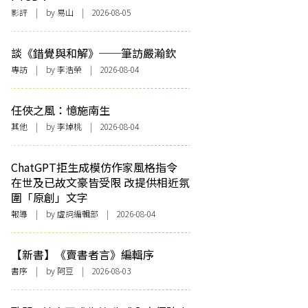
影評
| by 易山 | 2026-08-05
談《錯覺與和解》──筆訪嚴瀚欽
專訪
| by 李浩榮 | 2026-08-04
任俠之風：憶施南生
其他
| by 李焯桃 | 2026-08-04
ChatGPT拒生成模仿作家風格指令
在世及已故文豪皆受限 改提供相近氛
圍「原創」文字
報導
| by 虛詞編輯部 | 2026-08-04
【新書】《賣書者言》編輯序
書序
| by 阿豆 | 2026-08-03