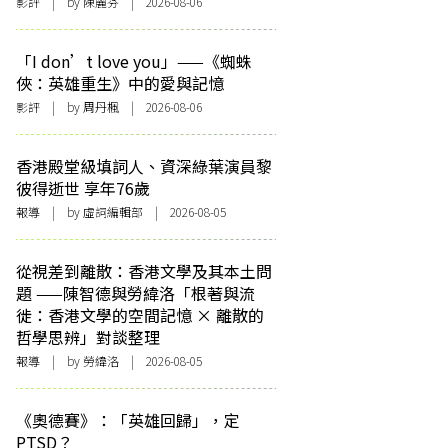
影評
| by 陳麗芬 | 2026-08-06
「I don’t love you」——《蜘蛛
俠：英雄重生》中的愛與記憶
影評
| by
周丹楓
| 2026-08-06
香港殿堂級填詞人、資深綠葉演員黎
彼得逝世 享年76歲
報導
| by 虛詞編輯部 | 2026-08-05
從視差到離散：香港文學及其本土問
題 ——陳智德與勞緯洛「根著與流
徙：香港文學的空間記憶 × 離散的
哲學思辨」對談整理
報導
| by 勞緯洛 | 2026-08-05
《奧德賽》：「英雄回歸」，定
PTSD？