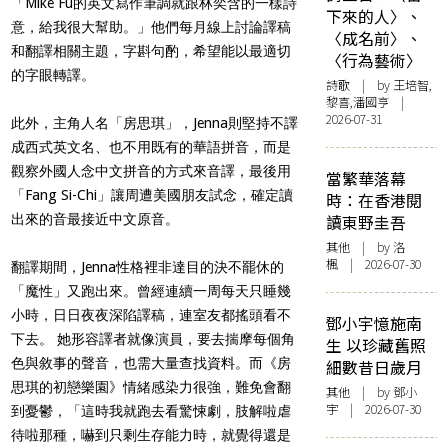
「Mike Fu的英文寫作筆調就跟林奕含的一樣詩
下來的人〉、
意，給我很大幫助。」他們每月線上討論譯稿
〈成名前〉、
和翻譯相關主題，字斟句酌，希望能以最適切
〈行為藝術〉
的字眼轉譯。
詩歌
| by 王培智,
黎喜,潘國亨 |
2026-07-31
此外，主角人名「房思琪」，Jenna則堅持不譯
成西式英文名、也不用既有的華語拼音，而是
觀察外國人念中文拼音的方式來音譯，最後用
當繁華落幕
「Fang Si-Chi」讓周遭美國朋友試念，確定讀
時：在香港閱
出來的音最接近中文原音。
讀東野圭吾
其他
| by
洛
楓
| 2026-07-30
翻譯期間，Jenna性格裡非達目的決不罷休的
「魔性」又跑出來。曾經連續一周每天只睡幾
小時，日日夜夜深陷譯稿，連室友都搖頭看不
鄧小宇憶施南
下去。 她形容譯者就像演員，要去揣摩每個角
生 以珍藏舊照
色與敘事的聲音，也需大量查找資料。而《房
細數昔日歲月
思琪的初戀樂園》情緒感染力很強，難免會翻
其他
| by 鄧小
宇 | 2026-07-30
到憂鬱，「這時我就跑去看驚悚劇，肢解啦虐
待啦那種，嚇到只剩生存能力時，就覺得還是