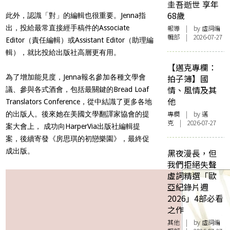
圭吾逝世 享年
68歲
此外，認識「對」的編輯也很重要。Jenna指
出，投給最常直接經手稿件的Associate
報導
| by 虛詞編
輯部 | 2026-07-27
Editor（責任編輯）或Assistant Editor（助理編
輯），就比投給出版社高層更有用。
【邁克專欄：
為了增加能見度，Jenna報名參加各種文學會
拍子簿】國
情、風情及其
議、參與各式酒會，包括最關鍵的Bread Loaf
他
Translators Conference，從中結識了更多各地
專欄
| by
邁
的出版人。後來她在美國文學翻譯家協會的提
克
| 2026-07-27
案大會上， 成功向HarperVia出版社編輯提
案，後續寄發《房思琪的初戀樂園》，最終促
成出版。
黑夜漫長，但
我們拒絕失聲
虛詞精選「歐
亞紀錄片週
2026」4部必看
之作
其他
| by 虛詞編