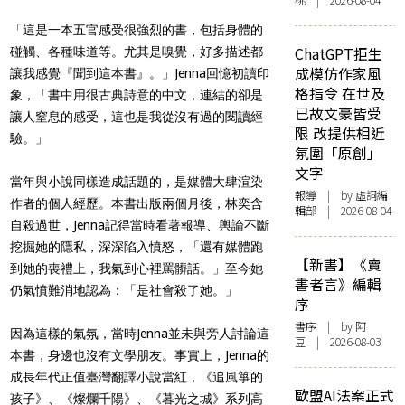
桃 | 2026-08-04
「這是一本五官感受很強烈的書，包括身體的
ChatGPT拒生
碰觸、各種味道等。尤其是嗅覺，好多描述都
成模仿作家風
讓我感覺『聞到這本書』。」Jenna回憶初讀印
格指令 在世及
象，「書中用很古典詩意的中文，連結的卻是
已故文豪皆受
讓人窒息的感受，這也是我從沒有過的閱讀經
限 改提供相近
驗。」
氛圍「原創」
文字
當年與小說同樣造成話題的，是媒體大肆渲染
報導
| by 虛詞編
作者的個人經歷。本書出版兩個月後，林奕含
輯部 | 2026-08-04
自殺過世，Jenna記得當時看著報導、輿論不斷
挖掘她的隱私，深深陷入憤怒，「還有媒體跑
【新書】《賣
到她的喪禮上，我氣到心裡罵髒話。」至今她
書者言》編輯
仍氣憤難消地認為：「是社會殺了她。」
序
書序
| by 阿
因為這樣的氣氛，當時Jenna並未與旁人討論這
豆 | 2026-08-03
本書，身邊也沒有文學朋友。事實上，Jenna的
成長年代正值臺灣翻譯小說當紅，《追風箏的
歐盟AI法案正式
孩子》、《燦爛千陽》、《暮光之城》系列高