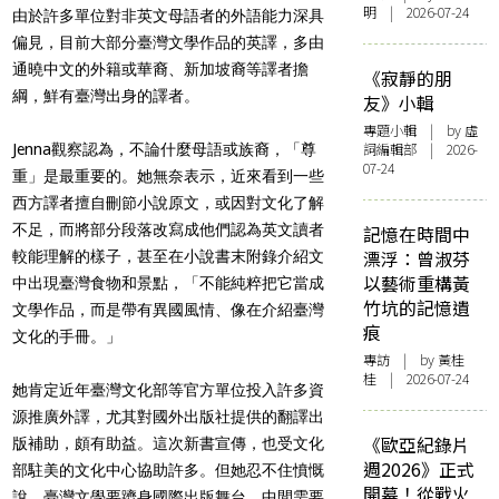
明 | 2026-07-24
由於許多單位對非英文母語者的外語能力深具
偏見，目前大部分臺灣文學作品的英譯，多由
通曉中文的外籍或華裔、新加坡裔等譯者擔
《寂靜的朋
綱，鮮有臺灣出身的譯者。
友》小輯
專題小輯
| by 虛
詞編輯部 | 2026-
Jenna觀察認為，不論什麼母語或族裔，「尊
07-24
重」是最重要的。她無奈表示，近來看到一些
西方譯者擅自刪節小說原文，或因對文化了解
不足，而將部分段落改寫成他們認為英文讀者
記憶在時間中
漂浮：曾淑芬
較能理解的樣子，甚至在小說書末附錄介紹文
以藝術重構黃
中出現臺灣食物和景點，「不能純粹把它當成
竹坑的記憶遺
文學作品，而是帶有異國風情、像在介紹臺灣
痕
文化的手冊。」
專訪
| by 黃桂
桂 | 2026-07-24
她肯定近年臺灣文化部等官方單位投入許多資
源推廣外譯，尤其對國外出版社提供的翻譯出
《歐亞紀錄片
版補助，頗有助益。這次新書宣傳，也受文化
週2026》正式
部駐美的文化中心協助許多。但她忍不住憤慨
開幕！從戰火
說，臺灣文學要躋身國際出版舞台，中間需要