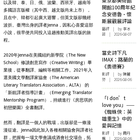
東京都美術館
以及韓、泰、日、俄、波蘭、西班牙、越南等
開館100周年紀
多國語言版權（其中西、越文版尚未上市），
念安德魯·懷
且在中、韓都引起廣大迴響，但英文版卻幾經
斯展觀展評論
波折。臺灣出身的譯者Jenna，因私心喜愛這部
藝評
| by 李冰
小說，很早便共同投入這趟推動英譯出版的旅
苔 | 2026-08-07
程。
當史詩下凡
2020年Jenna在美國紐約新學院（The New
IMAX：路蘭的
School）修讀創意寫作（Creative Writing）畢
《奧德賽》
業後，從事翻譯、編輯等相關工作。2021年入
影評
| by 陳麗
選美國文學翻譯家協會（The American
芬 | 2026-08-06
Literary Translators Association，ALTA） 的
「新銳譯者指導計畫」（Emerging Translator
「I don’t
Mentorship Program），持續進行《房思琪的
love you」——
初戀樂園》全書翻譯。
《蜘蛛俠：英
雄重生》中的
然而，翻譯是一個人的戰場，出版卻是一條漫
愛與記憶
漫征途。Jenna因此加入各種相關協會與譯者社
影評
| by
周丹
群，把握每一場文學會議或酒會社交場合，拓
楓
| 2026-08-06