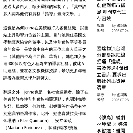
創傷到都市孤
經過太多白人、歐美霸權的宰制了，「其中許
島 叩問當代生
多人認為他們有資格『指導』臺灣文學。」
存困境
報導
| by 虛詞編
這也是為何Jenna在美積極打入各種組織、試圖
輯部 | 2026-07-24
站上具影響力位置的主因。目前她擔任美國文
學翻譯家協會的董事，以及性別種族平等委員
嘉達物流台灣
會的會長，是協會中僅有的三位非白人董事之
分部憂踩紅線
一（其他兩位為巴西裔、華裔）。她也加入多
拒運「違規」
達400位以有色人種為主的譯者社群，彼此互
書及停送4間獨
助連結，並在各文教機構授課，帶領更多年輕
立書店 要求出
譯者為臺灣文學外譯努力。
版社列出貨運
清單
翻譯之外，Jenna也是一名社會運動者。除了在
報導
| by 虛詞編
美參與許多性別和種族相關運動，也關注如劉
輯部 | 2026-07-23
芷妤、楊隸亞、何玟珒、郝妮爾等作品帶有性
別意識的臺灣作家。此外，她也喜愛拉美作家
《候鳥》編劇
金塔納（Pilar Quintana）、安立奎茲
林坤燿 × 導演
（Mariana Enríquez）、韓國作家鄭寶拉
李智達：離開