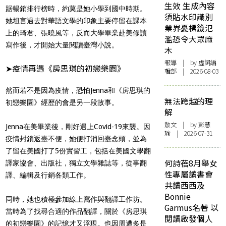
生效 生成內容
踞暢銷排行榜時，約莫是她小學到國中時期。
須貼水印識別
她坦言過去對華語文學的印象主要停留在課本
業界憂標籤氾
上的琦君、張曉風等，反而大學畢業赴美修讀
濫恐令大眾麻
寫作後，才開始大量閱讀臺灣小說。
木
報導
| by 虛詞編
➤疫情再遇《房思琪的初戀樂園》
輯部 | 2026-08-03
然而若不是因為疫情，恐怕Jenna和《房思琪的
無法跨越的理
初戀樂園》經歷的會是另一段故事。
解
散文
| by 彭慧
Jenna在美畢業後，剛好遇上Covid-19來襲。因
瑜 | 2026-07-31
疫情封鎖返臺不便，她便打消回臺念頭，並為
了留在美國打了5份實習工，包括在美國文學翻
何詩蓓8月舉女
譯家協會、出版社，獨立文學雜誌等，從事翻
性專屬讀書會
譯、編輯及行銷各類工作。
共讀西西及
Bonnie
同時，她也積極參加線上寫作與翻譯工作坊。
Garmus名著 以
當時為了找尋合適的作品翻譯，關於《房思琪
閱讀啟發個人
的初戀樂園》的記憶才又浮現。也因周遭多是