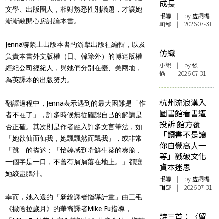
成長
文學、出版圈人，相對熟悉性別議題，才讓她
報導
| by 虛詞編
漸漸敞開心房討論本書。
輯部 | 2026-07-31
Jenna聯繫上出版本書的游擊出版社編輯，以及
仿織
負責本書外文版權（日、韓除外）的博達版權
小說
| by 悇
經紀公司經紀人，與她們分別在臺、美兩地，
愉 | 2026-07-31
為英譯本的出版努力。
杭州流浪漢入
翻譯過程中，Jenna表示遇到的最大困難是「作
圖書館看書遭
者不在了」，許多時候無從確認自己的解讀是
投訴 館方覆
否正確。其次則是作者融入許多文言筆法，如
「讀書不是讓
「她欲仙而仙我，她飄飄然而飄我」，或非常
你自覺高人一
「跳」的描述：「怡婷感到啃鮮生菜的爽脆，
等」戳破文化
一個字是一口，不曾有屑屑落在地上。」都讓
資本迷思
她絞盡腦汁。
報導
| by 虛詞編
輯部 | 2026-07-31
幸而，她入選的「新銳譯者指導計畫」由三毛
《撒哈拉歲月》的華裔譯者Mike Fu指導，
詩三首：〈留