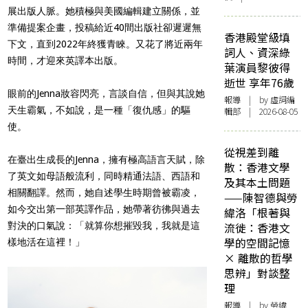
展出版人脈。她積極與美國編輯建立關係，並
準備提案企畫，投稿給近40間出版社卻遲遲無
香港殿堂級填
下文，直到2022年終獲青睞。又花了將近兩年
詞人、資深綠
時間，才迎來英譯本出版。
葉演員黎彼得
逝世 享年76歲
眼前的Jenna妝容閃亮，言談自信，但與其說她
報導
| by 虛詞編
天生霸氣，不如說，是一種「復仇感」的驅
輯部 | 2026-08-05
使。
從視差到離
在臺出生成長的Jenna，擁有極高語言天賦，除
散：香港文學
了英文如母語般流利，同時精通法語、西語和
及其本土問題
相關翻譯。然而，她自述學生時期曾被霸凌，
——陳智德與勞
如今交出第一部英譯作品，她帶著彷彿與過去
緯洛「根著與
對決的口氣說：「就算你想摧毀我，我就是這
流徙：香港文
學的空間記憶
樣地活在這裡！」
× 離散的哲學
思辨」對談整
理
報導
| by 勞緯