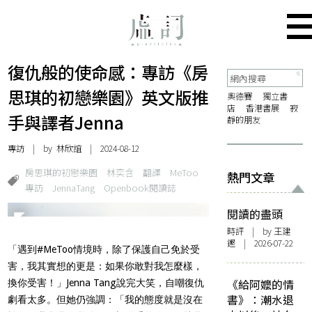
復仇般的使命感：專訪《房
思琪的初戀樂園》英文版推
奧德賽
獨立書
店
香港書展
寂
手與譯者Jenna
靜的朋友
專訪
| by 林欣誼 | 2024-08-12
房思琪的初戀樂園
林奕含
翻譯
MeToo
熱門文章
專訪
JennaTang
Openbook閱讀誌
閱讀的盡頭
時評
| by 王建
鏗 | 2026-07-22
「遇到#MeToo情境時，除了保護自己免於受
害，我其實想的更是：如果你敢對我怎麼樣，
《給阿嬤的情
換你受害！」Jenna Tang說完大笑，自嘲復仇
書》：潮水退
劇看太多。但她仍強調：「我的態度就是沒在