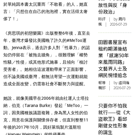
放性與反「身
於單純因本書太沉重而「不敢看」的人，她直
份政治」
言：「只想住在自己的泡泡裡，實在活得太奢
侈了！」
時評
| by
周丹
楓
| 2026-07-29
《房思琪的初戀樂園》出版整整6年後，直至去
年，臺灣才爆發比美國晚了許久的#MeToo運
田園書屋宣布
動。Jenna表示，過去許多人對「性暴力」的認
租約期滿後結
業 「感謝50年
知仍停留在「被拖去牆角」，很難理解「權勢
來風雨同路」
性騷／性侵」或其他形式施暴，且傾向「檢討
文藝界人士及
受害者」。她相信這波運動帶來了正面影響，
網民惋惜追念
但不論美國或臺灣，都無法寄望一次運動就能
報導
| by 虛詞編
造成全面改變，仍需靠社會不斷努力與提醒。
輯部 | 2026-07-29
她說，就像美國早在2006年就由社運人士塔拉
只要你不怕我
納．伯克（Tarana Burke）發起「MeToo」一
就行——從《大
詞，因美國種族議題複雜，身為黑人女性的伯
盜歌王》看邱
克，用意在保護與關懷倖存者，但直到整整11
剛健女性形象
年後的2017年10月，因好萊塢製片溫斯坦
的誕生
（Harvey Weinstein）的性侵事件，