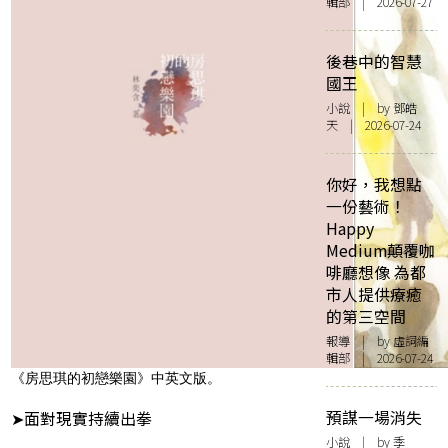
輯部 | 2026-07-27
後巷中的智慧
國王
小說
| by 鄧皓
天 | 2026-07-24
你好，我想點
一份藝術！
Happy
Medium顛覆咖
啡廳想像 為都
市人提供療癒
的第三空間
報導
| by 虛詞編
輯部 | 2026-07-24
《房思琪的初戀樂園》中英文版。
預謀一場消失
➤面對現實持續出拳
小說
| by 季