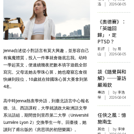
洛 | 2026-08-05
《奧德賽》：
「英雄回
歸」，定
PTSD？
影評
| by 易
Jenna自述從小對語言有莫大興趣，並形容自己
山 | 2026-08-05
有瘋魔體質，投入一件事就會徹底忘我。幼時
一學起英文，便連續幾夜把數本填字遊戲全部
談《錯覺與和
寫完。父母送她去學珠心算，她也廢寢忘食很
解》──筆訪
快練到段位，10歲就在韓國珠心算大賽拿到第
嚴瀚欽
4名。
專訪
| by 李浩
榮 | 2026-08-04
高中時Jenna熱衷學外語，到臺北語言中心報名
德、法、西語課程，大學就讀政大歐洲語文學
任俠之風：憶
系法語組，期間曾到里昂第二大學（Université
施南生
Lumière Lyon 2）交換學生一年。回臺後，她
其他
| by 李焯
讀到了甫出版的《房思琪的初戀樂園》。