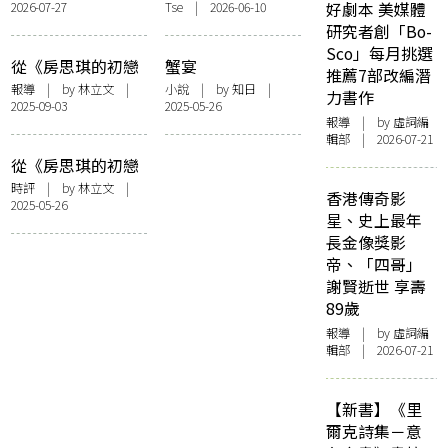
2026-07-27
Tse | 2026-06-10
好劇本 美媒體
其他
事
研究者創「Bo-
Sco」每月挑選
從《房思琪的初戀
蟹宴
推薦7部改編潛
樂園》談大眾文化
報導
| by 林立文 |
小說
| by 知日 |
力書作
2025-09-03
2025-05-26
中的厭女 ft.編劇厭
報導
| by 虛詞編
世姬X饒舌歌手楊
輯部 | 2026-07-21
舒雅
從《房思琪的初戀
樂園》談性暴力被
時評
| by 林立文 |
香港傳奇影
2025-05-26
害人的正義是什
星、史上最年
麼？ ft.作家陳昭如
長金像獎影
帝、「四哥」
謝賢逝世 享壽
89歲
報導
| by 虛詞編
輯部 | 2026-07-21
【新書】《里
爾克詩集－意