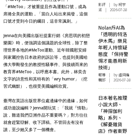
影評
| by 柯宇
「#MeToo」才被重提且作為運動口號，成為
涵 | 2026-07-28
席捲全美的運動，「當白人站出來揭發，這個
口號才受到今日的矚目，這非常諷刺。」
Nolan斥AI為
「透明的特洛
Jenna在向美國出版社提案行銷《房思琪的初戀
伊木馬」樂見
樂園》時，便強調這個議題的全球性，除了整
年輕人持懷疑
理世界各地的#MeToo運動、近年韓國慰安婦
態度 「保持警
與家屬控告日本政府的訴訟等，也提到美國哈
惕才能善用新
佛大學剛發生的教授性騷事件、與接續而來的
技術」
教育界#MeToo，以呼應本書。此外，林奕含
報導
| by 虛詞編
文字的詩意性和其特有的「wry humor」（挖
輯部 | 2026-07-28
苦式幽默），也很受美國編輯欣賞。
日本著名推理
臺灣在英語出版世界位處邊緣中的邊緣，如何
小說大師、
成功遊說編輯？Jenna開玩笑：「我就『情勒』
「神探伽利
說，難道我們亞洲作品不重要嗎？」對方往往
略」系列、
就會趕緊辯解、收下譯稿。不管回去有沒有
《解憂雜貨
讀，至少她又多了一個機會。
店》作者東野