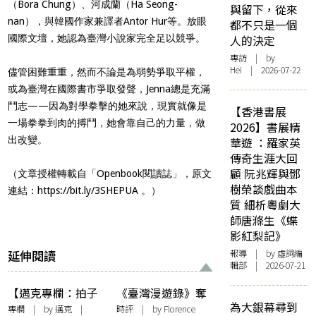
（Bora Chung）、河成蘭（Ha Seong-
與留下，從來
nan），與韓國作家兼譯者Antor Hur等。放眼
都不只是一個
國際文壇，她認為臺灣小說家完全足以競爭。
人的決定
專訪
| by
Hei | 2026-07-22
儘管困難重重，然而不論是為弱勢爭取平權，
或為臺灣在國際書市爭取發聲，Jenna總是充滿
鬥志——因為對學拳擊的她來說，現實就像是
【香港書展
一場拳拳到肉的搏鬥，她會靠自己的力量，做
2026】書展精
出改變。
華遊 ：羅家英
傳奇生涯大回
顧 阮兆輝與鄧
（文章授權轉載自「Openbook閱讀誌」，原文
樹榮談戲曲本
連結：
https://bit.ly/3SHEPUA
。）
質 細析粵劇大
師唐滌生《蝶
影紅梨記》
延伸閱讀
報導
| by 虛詞編
輯部 | 2026-07-21
【邁克專欄：拍子
《臺灣漫遊錄》奪
為大銀幕尋到
簿】國情、風情及
獎以後：翻譯二三
專欄
| by
邁克
|
時評
| by Florence