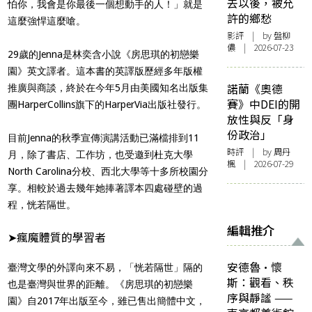
去以後，被允
怕你，我會是你最後一個想動手的人！」就是
許的鄉愁
這麼強悍這麼嗆。
影評
| by 盤柳
儂 | 2026-07-23
29歲的Jenna是林奕含小說《房思琪的初戀樂
園》英文譯者。這本書的英譯版歷經多年版權
諾蘭《奧德
推廣與商談，終於在今年5月由美國知名出版集
賽》中DEI的開
團HarperCollins旗下的HarperVia出版社發行。
放性與反「身
份政治」
目前Jenna的秋季宣傳演講活動已滿檔排到11
時評
| by
周丹
月，除了書店、工作坊，也受邀到杜克大學
楓
| 2026-07-29
North Carolina分校、西北大學等十多所校園分
享。相較於過去幾年她捧著譯本四處碰壁的過
程，恍若隔世。
編輯推介
➤瘋魔體質的學習者
安德魯·懷
臺灣文學的外譯向來不易，「恍若隔世」隔的
斯：觀看、秩
也是臺灣與世界的距離。《房思琪的初戀樂
序與靜謐 ——
園》自2017年出版至今，雖已售出簡體中文，