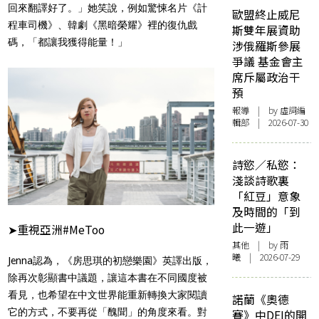
回來翻譯好了。」她笑說，例如驚悚名片《計
歐盟終止威尼
程車司機》、韓劇《黑暗榮耀》裡的復仇戲
斯雙年展資助
碼，「都讓我獲得能量！」
涉俄羅斯參展
爭議 基金會主
席斥屬政治干
預
報導
| by 虛詞編
輯部 | 2026-07-30
詩慾／私慾：
淺談詩歌裏
「紅豆」意象
及時間的「到
此一遊」
➤重視亞洲#MeToo
其他
| by 雨
曦 | 2026-07-29
Jenna認為，《房思琪的初戀樂園》英譯出版，
除再次彰顯書中議題，讓這本書在不同國度被
看見，也希望在中文世界能重新轉換大家閱讀
諾蘭《奧德
它的方式，不要再從「醜聞」的角度來看。對
賽》中DEI的開