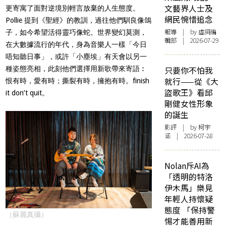
文藝界人士及
更寄寓了面對逆境別輕言放棄的人生態度。
網民惋惜追念
Pollie 提到《聖經》的教訓，過往他們馴良像鴿
報導
| by 虛詞編
子，如今希望活得靈巧像蛇。世界變幻莫測，
輯部 | 2026-07-29
在大數據流行的年代，身為音樂人一樣「今日
唔知聽日事」，或許「小塵埃」有天會以另一
種姿態亮相，此刻他們選擇用新歌帶來寄語︰
只要你不怕我
就行——從《大
恨有時，愛有時；撕裂有時，擁抱有時。finish
盜歌王》看邱
it don’t quit。
剛健女性形象
的誕生
影評
| by 柯宇
涵 | 2026-07-28
Nolan斥AI為
「透明的特洛
伊木馬」樂見
年輕人持懷疑
態度 「保持警
（蘇麗真攝）
惕才能善用新