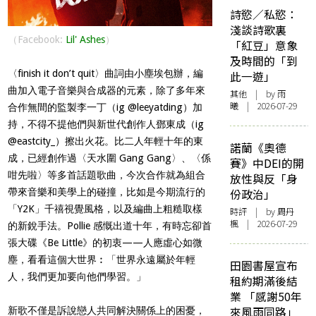
詩慾／私慾：
淺談詩歌裏
（Facebook:
Lil' Ashes
）
「紅豆」意象
及時間的「到
〈finish it don’t quit〉曲詞由小塵埃包辦，編
此一遊」
曲加入電子音樂與合成器的元素，除了多年來
其他
| by 雨
曦 | 2026-07-29
合作無間的監製李一丁（ig @leeyatding）加
持，不得不提他們與新世代創作人鄧東成（ig
@eastcity_）擦出火花。比二人年輕十年的東
諾蘭《奧德
成，已經創作過〈天水圍 Gang Gang〉、〈係
賽》中DEI的開
咁先啦〉等多首話題歌曲，今次合作就為組合
放性與反「身
帶來音樂和美學上的碰撞，比如是今期流行的
份政治」
「Y2K」千禧視覺風格，以及編曲上粗糙取樣
時評
| by
周丹
楓
| 2026-07-29
的新銳手法。Pollie 感慨出道十年，有時忘卻首
張大碟《Be Little》的初衷——人應虛心如微
塵，看看這個大世界︰「世界永遠屬於年輕
田園書屋宣布
人，我們更加要向他們學習。」
租約期滿後結
業 「感謝50年
來風雨同路」
新歌不僅是訴說戀人共同解決關係上的困憂，