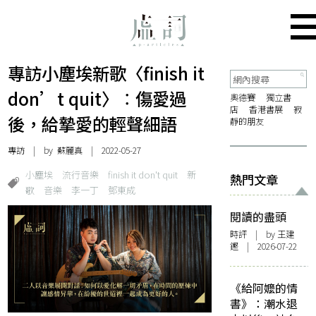
專訪小塵埃新歌〈finish it
don’t quit〉︰傷愛過
奧德賽
獨立書
店
香港書展
寂
後，給摯愛的輕聲細語
靜的朋友
專訪
| by
蘇麗真
| 2022-05-27
小塵埃
流行音樂
finish it don't quit
新
熱門文章
歌
音樂
李一丁
鄧東成
閱讀的盡頭
時評
| by 王建
鏗 | 2026-07-22
《給阿嬤的情
書》：潮水退