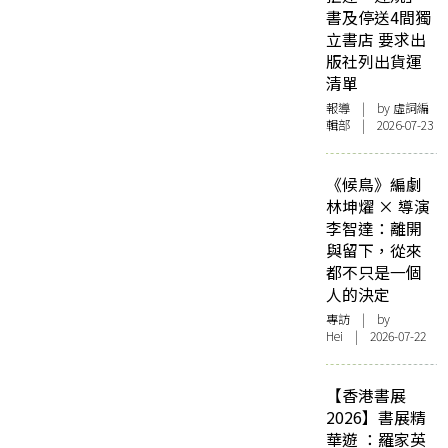
書及停送4間獨
立書店 要求出
版社列出貨運
清單
報導
| by 虛詞編
輯部 | 2026-07-23
《候鳥》編劇
林坤燿 × 導演
李智達：離開
與留下，從來
都不只是一個
人的決定
專訪
| by
Hei | 2026-07-22
【香港書展
2026】書展精
華遊 ：羅家英