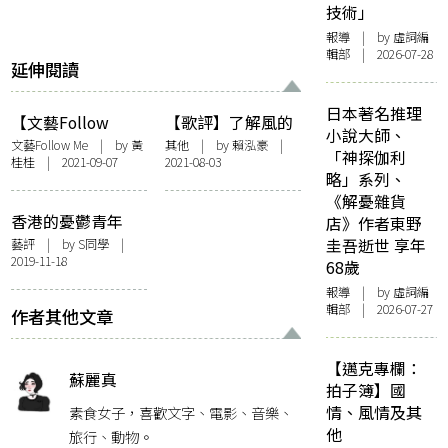
技術」
報導
| by 虛詞編
輯部 | 2026-07-28
延伸閱讀
日本著名推理
【文藝Follow
【歌評】了解風的
小說大師、
me】看畫「估歌
表狀，源自心的感
文藝Follow Me
| by 黃
其他
| by
賴泓豪
|
「神探伽利
桂桂 | 2021-09-07
2021-08-03
仔」廣東歌展覽
覺——談岑寧兒
略」系列、
黃曉楓、Goodbye
〈風的形狀〉
《解憂雜貨
Victoria：廣東歌
香港的憂鬱青年
店》作者東野
記錄香港人記憶
──my little
圭吾逝世 享年
藝評
| by S同學 |
2019-11-18
airport音樂中的社
68歲
會意識
報導
| by 虛詞編
輯部 | 2026-07-27
作者其他文章
【邁克專欄：
蘇麗真
拍子簿】國
情、風情及其
素食女子，喜歡文字、電影、音樂、
他
旅行、動物。