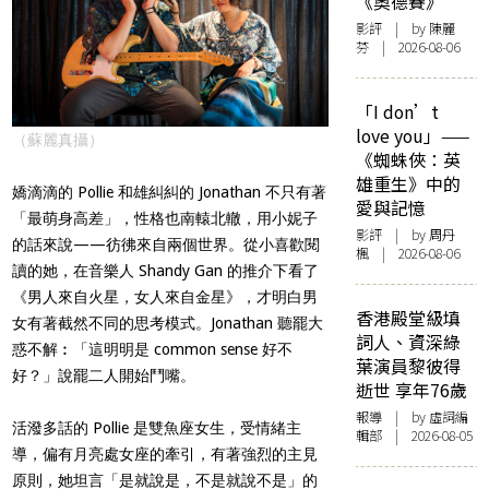
《奧德賽》
影評
| by 陳麗
芬 | 2026-08-06
「I don’t
love you」——
（蘇麗真攝）
《蜘蛛俠：英
雄重生》中的
嬌滴滴的 Pollie 和雄糾糾的 Jonathan 不只有著
愛與記憶
「最萌身高差」，性格也南轅北轍，用小妮子
影評
| by
周丹
的話來說——彷彿來自兩個世界。從小喜歡閱
楓
| 2026-08-06
讀的她，在音樂人​ Shandy Gan​ 的推介下看了
《男人來自火星，女人來自金星》，才明白男
香港殿堂級填
女有著截然不同的思考模式。Jonathan 聽罷大
詞人、資深綠
惑不解︰「這明明是 common sense 好不
葉演員黎彼得
好？」說罷二人開始鬥嘴。
逝世 享年76歲
報導
| by 虛詞編
活潑多話的 Pollie 是雙魚座女生，受情緒主
輯部 | 2026-08-05
導，偏有月亮處女座的牽引，有著強烈的主見
原則，她坦言「是就說是，不是就說不是」的