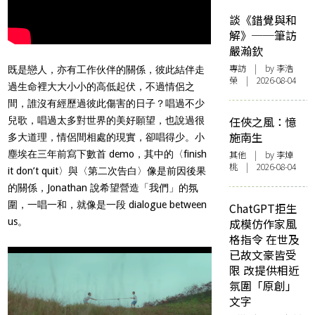
談《錯覺與和
解》──筆訪
嚴瀚欽
專訪
| by 李浩
既是戀人，亦有工作伙伴的關係，彼此結伴走
榮 | 2026-08-04
過生命裡大大小小的高低起伏，不過情侶之
間，誰沒有經歷過彼此傷害的日子？唱過不少
任俠之風：憶
兒歌，唱過太多對世界的美好願望，也說過很
施南生
多大道理，情侶間相處的現實，卻唱得少。小
塵埃在三年前寫下數首 demo，其中的〈finish
其他
| by 李焯
桃 | 2026-08-04
it don’t quit〉與〈第二次告白〉像是前因後果
的關係，Jonathan 說希望營造「我們」的氛
圍，一唱一和，就像是一段 dialogue between
ChatGPT拒生
us。
成模仿作家風
格指令 在世及
已故文豪皆受
限 改提供相近
氛圍「原創」
文字