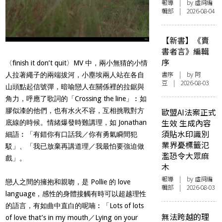
報導
| by 虛詞編
輯部 | 2026-08-04
【新書】《賣
書者言》編輯
序
〈finish it don’t quit〉MV 中，兩小無猜的小情
書序
| by 阿
人拉著繩子的兩端拔河，小塵埃兩人站在各自
豆 | 2026-08-03
山頭點起信號彈，暗喻戀人在關係裡的拉鋸與
角力，呼應了歌詞的「Crossing the line」︰如
膠似漆的他們，也有水火不容，互相挑戰對方
歐盟AI法案正式
生效 生成內容
底線的時候。情緒爆發時難講理，如 Jonathan
須貼水印識別
細語︰「有錯你有口話我／你有勇氣瞬間犯
業界憂標籤氾
駁」、「我已放棄再講道理／我最怕要強迫做
濫恐令大眾麻
戲」。
木
報導
| by 虛詞編
戀人之間的擁抱和親吻，是 Pollie 的 love
輯部 | 2026-08-03
language，感性的身體接觸有時可以超越理性
的語言，有如曲中直白的呢喃︰「Lots of lots
無法跨越的理
of love that’s in my mouth／Lying on your