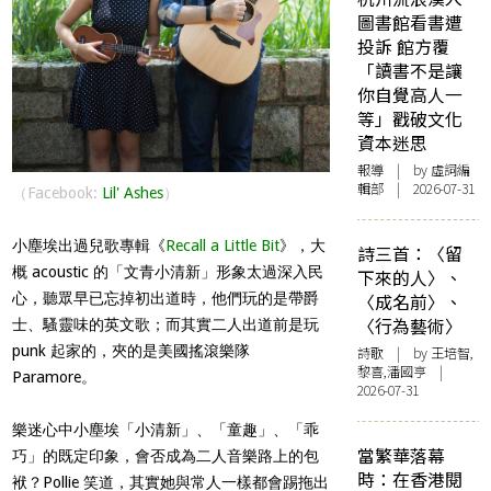
圖書館看書遭
投訴 館方覆
「讀書不是讓
你自覺高人一
等」戳破文化
資本迷思
報導
| by 虛詞編
輯部 | 2026-07-31
（Facebook:
Lil' Ashes
）
小塵埃出過兒歌專輯《
Recall a Little Bit
》，大
詩三首：〈留
概 acoustic 的「文青小清新」形象太過深入民
下來的人〉、
心，聽眾早已忘掉初出道時，他們玩的是帶爵
〈成名前〉、
〈行為藝術〉
士、騷靈味的英文歌；而其實二人出道前是玩
punk 起家的，夾的是美國搖滾樂隊
詩歌
| by 王培智,
黎喜,潘國亨 |
Paramore。
2026-07-31
樂迷心中小塵埃「小清新」、「童趣」、「乖
當繁華落幕
巧」的既定印象，會否成為二人音樂路上的包
時：在香港閱
袱？Pollie 笑道，其實她與常人一樣都會踢拖出