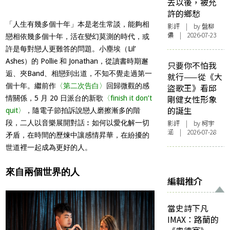
去以後，被允
許的鄉愁
「人生有幾多個十年」本是老生常談，能夠相
影評
| by 盤柳
儂 | 2026-07-23
戀相依幾多個十年，活在變幻莫測的時代，或
許是每對戀人更難答的問題。小塵埃（Lil’
Ashes）的 Pollie 和 Jonathan，從讀書時期邂
只要你不怕我
逅、夾Band、相戀到出道，不知不覺走過第一
就行——從《大
個十年。繼前作
〈第二次告白〉
回歸微觀的感
盜歌王》看邱
剛健女性形象
情關係，5 月 20 日派台的新歌
〈finish it don’t
的誕生
quit〉
，隨電子節拍訴說戀人磨擦漸多的階
段，二人以音樂展開對話︰如何以愛化解一切
影評
| by 柯宇
涵 | 2026-07-28
矛盾，在時間的歷煉中讓感情昇華，在紛擾的
世道裡一起成為更好的人。
來自兩個世界的人
編輯推介
當史詩下凡
IMAX：路蘭的