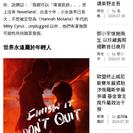
讀東野圭吾
街、說髒話︰「我都可以『壞過凱婷』。」世
其他
| by
洛
上沒有 Neverland，出道十年，小女孩早已長
楓
| 2026-07-30
大，不想被定型為《Hannah Motana》年代的
Miley Cyrus，unplugged 以外，他們有著無限
鄧小宇憶施南
可能性尚待聽眾發掘。
生 以珍藏舊照
細數昔日歲月
世界永遠屬於年輕人
其他
| by 鄧小
宇 | 2026-07-30
歐盟終止威尼
斯雙年展資助
涉俄羅斯參展
爭議 基金會主
席斥屬政治干
預
報導
| by 虛詞編
輯部 | 2026-07-30