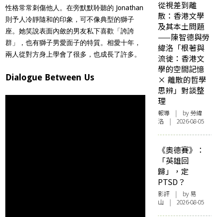
從視差到離
性格常常刺傷他人。在旁默默聆聽的 Jonathan
散：香港文學
則予人冷靜隨和的印象，可不像典型的獅子
及其本土問題
座。她笑說表面內斂的男友私下喜歡「誇誇
——陳智德與勞
群」，也有獅子男愛面子的特質。相愛十年，
緯洛「根著與
兩人從對方身上學會了很多，也成長了許多。
流徙：香港文
學的空間記憶
Dialogue Between Us
× 離散的哲學
思辨」對談整
理
報導
| by 勞緯
洛 | 2026-08-05
《奧德賽》：
「英雄回
歸」，定
PTSD？
影評
| by 易
山 | 2026-08-05