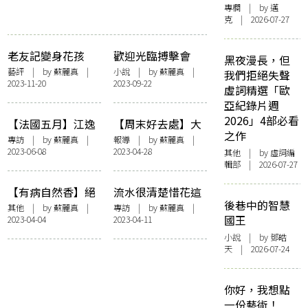
專欄
| by
邁
克
| 2026-07-27
老友記變身花孩
歡迎光臨搏擊會
黑夜漫長，但
子 放肆玩樂跳出
藝評
| by
蘇麗真
|
小說
| by
蘇麗真
|
我們拒絕失聲
2023-11-20
2023-09-22
彩虹：記十八有藝
虛詞精選「歐
「身體年輪」
亞紀錄片週
《一、二…二個
2026」4部必看
【法國五月】江逸
【周末好去處】大
半》
之作
天✕林嘉欣✕王榮
館「BOOKED：香
專訪
| by
蘇麗真
|
報導
| by
蘇麗真
|
2023-06-08
2023-04-28
祿✕譚之卓《His
港藝術書展」 行
其他
| by 虛詞編
輯部 | 2026-07-27
Temple》：月光
為藝術、現場實驗
淨化人心，迷霧裡
音樂表演創新猷
【有病自然香】絕
流水很清楚惜花這
靜候覺醒時刻
後巷中的智慧
處逢生的大腸癌：
個責任：訪《流水
其他
| by
蘇麗真
|
專訪
| by
蘇麗真
|
國王
2023-04-04
2023-04-11
高行健、張曉風、
落花》導演賈勝楓
楊德昌
小說
| by 鄧皓
天 | 2026-07-24
你好，我想點
一份藝術！