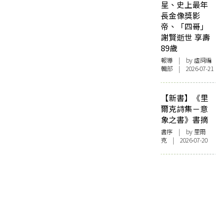
星、史上最年
長金像獎影
帝、「四哥」
謝賢逝世 享壽
89歲
報導
| by 虛詞編
輯部 | 2026-07-21
【新書】《里
爾克詩集－意
象之書》書摘
書序
| by 里爾
克 | 2026-07-20