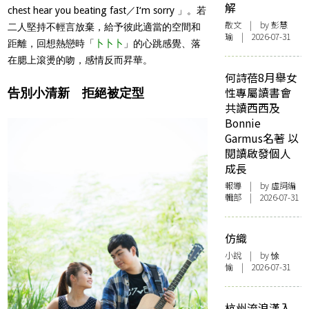
解
chest hear you beating fast／I‘m sorry 」。若
散文
| by 彭慧
二人堅持不輕言放棄，給予彼此適當的空間和
瑜 | 2026-07-31
距離，回想熱戀時「
卜卜卜
」的心跳感覺、落
在腮上滾燙的吻，感情反而昇華。
何詩蓓8月舉女
性專屬讀書會
告別小清新 拒絕被定型
共讀西西及
Bonnie
Garmus名著 以
閱讀啟發個人
成長
報導
| by 虛詞編
輯部 | 2026-07-31
仿織
小說
| by 悇
愉 | 2026-07-31
杭州流浪漢入