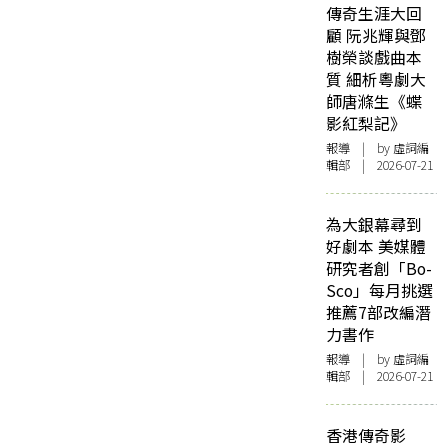
傳奇生涯大回
顧 阮兆輝與鄧
樹榮談戲曲本
質 細析粵劇大
師唐滌生《蝶
影紅梨記》
報導
| by 虛詞編
輯部 | 2026-07-21
為大銀幕尋到
好劇本 美媒體
研究者創「Bo-
Sco」每月挑選
推薦7部改編潛
力書作
報導
| by 虛詞編
輯部 | 2026-07-21
香港傳奇影