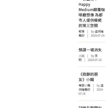
Happy
Medium顛覆咖
啡廳想像 為都
市人提供療癒
的第三空間
報導
| by 虛詞編
輯部 | 2026-07-24
預謀一場消失
小說
| by 季
明 | 2026-07-24
《寂靜的朋
友》小輯
專題小輯
| by 虛
詞編輯部 | 2026-
07-24
記憶在時間中