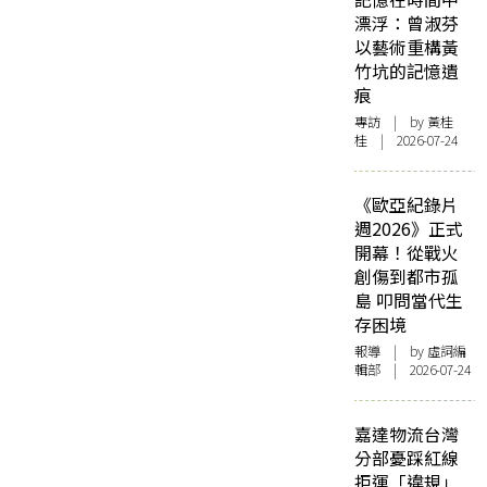
漂浮：曾淑芬
以藝術重構黃
竹坑的記憶遺
痕
專訪
| by 黃桂
桂 | 2026-07-24
《歐亞紀錄片
週2026》正式
開幕！從戰火
創傷到都市孤
島 叩問當代生
存困境
報導
| by 虛詞編
輯部 | 2026-07-24
嘉達物流台灣
分部憂踩紅線
拒運「違規」