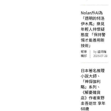
Nolan斥AI為
「透明的特洛
伊木馬」樂見
年輕人持懷疑
態度 「保持警
惕才能善用新
技術」
報導
| by 虛詞編
輯部 | 2026-07-28
日本著名推理
小說大師、
「神探伽利
略」系列、
《解憂雜貨
店》作者東野
圭吾逝世 享年
68歲