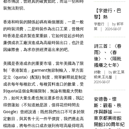
都市傳說，曾經真的確實如此，而這一切和時
裝無法割切。
【字遊行·巴
黎】熱
香港和時裝的關係起碼有兩個層面，一是一般
字遊行
| by 郭芊
葉 | 2026-08-07
的時裝消費，二是時裝作為出口工業，曾幾何
時香港是成衣製造業重鎮，它如何從起步時的
廉價成衣工廠演進成為高級時裝出口，也許是
詩三首：〈春
因緣際會，為求存拼經濟逼出來的吧。
雨〉、〈春
後〉、〈隔靴
美國是香港成衣的重要市場，當年美國為了限
搔癢之七年〉
制「香港製造」garment無節制輸入，單方面
詩歌
| by 飲江,莫
凱傑,王兆基 |
定立《quota》(配額) 制度，簡單解釋就是制定
2026-08-07
成衣每年每種款式，每種質料進口的數量，受
到quota這個金剛箍限制，無論有幾龐大勞動
力，如何大量生產也無法運多些去美國，我記
安德魯·懷
斯：觀看、秩
得鄧蓮如（不知道她是誰，值得花些時間去
序與靜謐 ——
Google）曾經說過：既然我們出口不可多於限
東京都美術館
定數目，與其售十元一件平價貨，我們應走高
開館100周年紀
檔路線，將每件出口成衣做到有咁高級得咁高