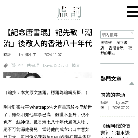
【記念唐書琨】記先敬「潮
流」後敬人的香港八十年代
奧德賽
獨立書
店
香港書展
寂
靜的朋友
時評
| by 鄧小宇 | 2024-11-07
鄧小宇
唐書琨
David & David
悼文
熱門文章
（編按：本文原文無題。標題為編輯所擬。）
閱讀的盡頭
時評
| by 王建
剛收到張叔平Whatsapp告之唐書琨於今早離世
鏗 | 2026-07-22
了，雖然明知他年事已高，離世不意外，仍不
免有一絲神傷。數香港七八十年代風流人物，
《給阿嬤的情
絕不可能漏他份兒，當時他的成衣出口生意如
書》：潮水退
日中天，每日例必穿著Armani西裝在麗晶酒店