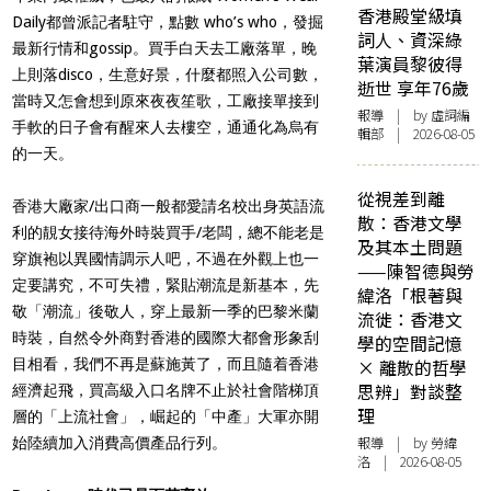
香港殿堂級填
Daily都曾派記者駐守，點數 who’s who，發掘
詞人、資深綠
最新行情和gossip。買手白天去工廠落單，晚
葉演員黎彼得
上則落disco，生意好景，什麼都照入公司數，
逝世 享年76歲
當時又怎會想到原來夜夜笙歌，工廠接單接到
報導
| by 虛詞編
手軟的日子會有醒來人去樓空，通通化為烏有
輯部 | 2026-08-05
的一天。
從視差到離
香港大廠家/出口商一般都愛請名校出身英語流
散：香港文學
利的靚女接待海外時裝買手/老闆，總不能老是
及其本土問題
穿旗袍以異國情調示人吧，不過在外觀上也一
——陳智德與勞
定要講究，不可失禮，緊貼潮流是新基本，先
緯洛「根著與
敬「潮流」後敬人，穿上最新一季的巴黎米蘭
流徙：香港文
時裝，自然令外商對香港的國際大都會形象刮
學的空間記憶
目相看，我們不再是蘇施黃了，而且隨着香港
× 離散的哲學
思辨」對談整
經濟起飛，買高級入口名牌不止於社會階梯頂
理
層的「上流社會」，崛起的「中產」大軍亦開
報導
| by 勞緯
始陸續加入消費高價產品行列。
洛 | 2026-08-05