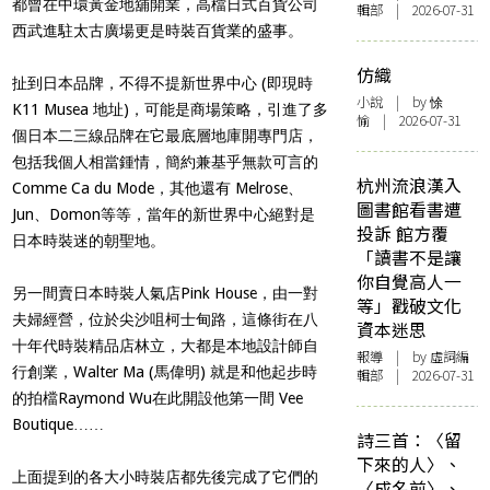
都曾在中環黃金地舖開業，高檔日式百貨公司
輯部 | 2026-07-31
西武進駐太古廣場更是時裝百貨業的盛事。
仿織
扯到日本品牌，不得不提新世界中心 (即現時
小說
| by 悇
K11 Musea 地址)，可能是商場策略，引進了多
愉 | 2026-07-31
個日本二三線品牌在它最底層地庫開專門店，
包括我個人相當鍾情，簡約兼基乎無款可言的
杭州流浪漢入
Comme Ca du Mode，其他還有 Melrose、
圖書館看書遭
Jun、Domon等等，當年的新世界中心絕對是
投訴 館方覆
日本時裝迷的朝聖地。
「讀書不是讓
你自覺高人一
另一間賣日本時裝人氣店Pink House，由一對
等」戳破文化
夫婦經營，位於尖沙咀柯士甸路，這條街在八
資本迷思
十年代時裝精品店林立，大都是本地設計師自
報導
| by 虛詞編
行創業，Walter Ma (馬偉明) 就是和他起步時
輯部 | 2026-07-31
的拍檔Raymond Wu在此開設他第一間 Vee
Boutique……
詩三首：〈留
下來的人〉、
上面提到的各大小時裝店都先後完成了它們的
〈成名前〉、