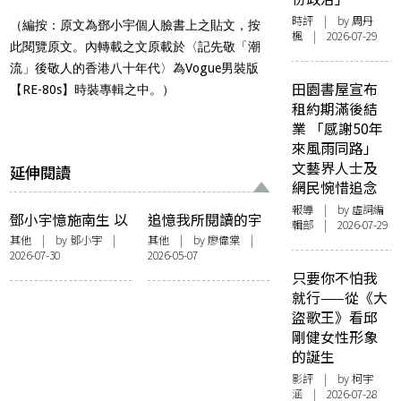
時評
| by
周丹
（編按：原文為鄧小宇個人臉書上之貼文，
按
楓
| 2026-07-29
此閱覽原文
。內轉載之文原載於〈記先敬「潮
流」後敬人的香港八十年代〉為
Vogue男裝版
田園書屋宣布
【RE-80s】
時裝專輯之中。）
租約期滿後結
業 「感謝50年
來風雨同路」
文藝界人士及
延伸閱讀
網民惋惜追念
報導
| by 虛詞編
鄧小宇憶施南生 以
追憶我所閱讀的宇
輯部 | 2026-07-29
珍藏舊照 細數昔日
文所安
其他
| by 鄧小宇 |
其他
| by
廖偉棠
|
2026-07-30
2026-05-07
歲月
只要你不怕我
就行——從《大
盜歌王》看邱
剛健女性形象
的誕生
影評
| by 柯宇
涵 | 2026-07-28