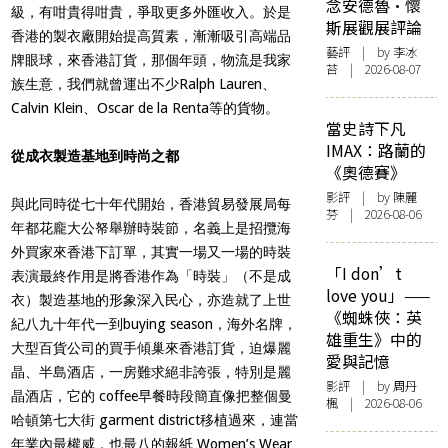
念安德魯·懷
級，有咁貴得咁貴，爭取更多外匯收入。於是
斯展觀展評論
香港的製衣廠開始提高質素，漸漸吸引高端品
藝評
| by 李冰
牌眼球，來香港訂貨，那個年頭，物流是我家
苔 | 2026-08-07
族生意，我們就曾運出不少Ralph Lauren、
Calvin Klein、Oscar de la Renta等的貨物。
當史詩下凡
IMAX：路蘭的
從成衣製造基地到時尚之都
《奧德賽》
影評
| by 陳麗
與此同時從七十年代開始，香港貿易發展局每
芬 | 2026-08-06
年都花龐大公帑舉辦時裝節，名義上是招攬海
外買家來香港下訂單，其實一場又一場的時裝
「I don’t
表演最終作用是將香港作為「時裝」（不是成
love you」——
衣）製造基地的形象深入民心，亦造就了上世
《蜘蛛俠：英
紀八九十年代一到buying season，海外名牌，
雄重生》中的
大型百貨公司的買手傾巢來香港訂貨，迫爆麗
愛與記憶
晶、半島酒店，一房難求絕非誇張，特別是麗
影評
| by
周丹
晶酒店，它的 coffee早餐時段簡直像把整個曼
楓
| 2026-08-06
哈頓第七大街 garment district移植過來，連當
年業內最權威，也最八的報紙 Women’s Wear