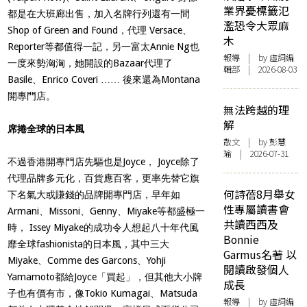
業界憂標籤氾
都是在大班廊出售，加入名牌行列還有一間
濫恐令大眾麻
Shop of Green and Found，代理 Versace、
木
Reporter等都值得一記，另一富太Annie Ng也
報導
| by 虛詞編
一度來勢洶洶，她開設的Bazaar代理了
輯部 | 2026-08-03
Basile、Enrico Coveri …… 後來還為Montana
開專門店。
無法跨越的理
解
席捲全球的日本風
散文
| by 彭慧
瑜 | 2026-07-31
不過香港開專門店先驅也是Joyce， Joyce除了
代理品牌多元化，百貨應百客，更率先替它旗
何詩蓓8月舉女
下名氣大或賺錢的品牌開專門店，早年如
性專屬讀書會
Armani、Missoni、Genny、Miyake等都盛極一
共讀西西及
時， Issey Miyake的成功令人想起八十年代風
Bonnie
靡全球fashionista的日本風，其中三大
Garmus名著 以
Miyake、Comme des Garcons、Yohji
閱讀啟發個人
Yamamoto都給Joyce「買起」，但其他大小牌
成長
子也有價有市，像Tokio Kumagai、Matsuda
報導
| by 虛詞編