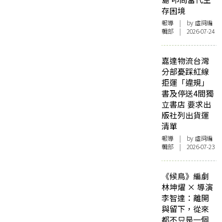
存困境
報導
| by 虛詞編
輯部 | 2026-07-24
嘉達物流台灣
分部憂踩紅線
拒運「違規」
書及停送4間獨
立書店 要求出
版社列出貨運
清單
報導
| by 虛詞編
輯部 | 2026-07-23
《候鳥》編劇
林坤燿 × 導演
李智達：離開
與留下，從來
都不只是一個