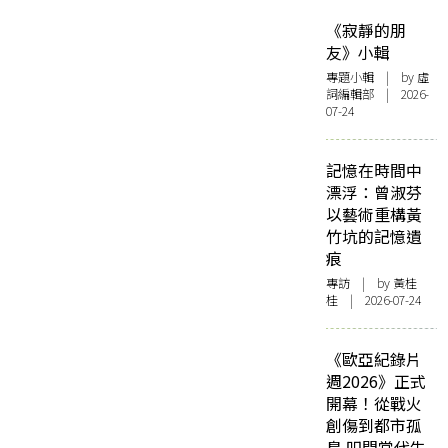
《寂靜的朋
友》小輯
專題小輯
| by 虛
詞編輯部 | 2026-
07-24
記憶在時間中
漂浮：曾淑芬
以藝術重構黃
竹坑的記憶遺
痕
專訪
| by 黃桂
桂 | 2026-07-24
《歐亞紀錄片
週2026》正式
開幕！從戰火
創傷到都市孤
島 叩問當代生