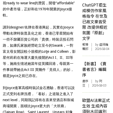
視ready to wear line的潛質，開發“affordable”
ChatGPT拒生
的中產市場，正好和在1970年開業的Joyce接
成模仿作家風
軌。
格指令 在世及
已故文豪皆受
限 改提供相近
講到designer/名牌在香港興起，其實在Jooyce
氛圍「原創」
帶動名牌時裝普及化之前，香港已零星開始有
文字
一些不隸屬百貨公司的「貴價」時裝店投石問
報導
| by 虛詞編
路，如康氏家族經營屹立至今的Swank，一對
輯部 | 2026-08-04
富太母女開設較小規模的Lotje and Colleen，影
星何莉莉在海運大廈先後開的Act I、II、III等
【新書】《賣
等，施南生憶述她當年從英國回港，母親第一
書者言》編輯
件事就帶她去Act III 買幾件「見得人」的衫，
序
都是Joyce之前已存在。
書序
| by 阿
豆 | 2026-08-03
到Joyce進軍高檔時裝試金石應驗，香港可以說
正式受到名牌洗禮，「着衫」之道隨之進入了
歐盟AI法案正式
next level，同期我記得有在喜來登酒店和珠城
生效 生成內容
商場開業，面積比Joyce更大的「大班廊」
須貼水印識別
(Taipan Row)、Saint Laurent、Ungaro 好像