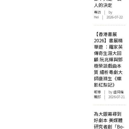
人的決定
專訪
| by
Hei | 2026-07-22
【香港書展
2026】書展精
華遊 ：羅家英
傳奇生涯大回
顧 阮兆輝與鄧
樹榮談戲曲本
質 細析粵劇大
師唐滌生《蝶
影紅梨記》
報導
| by 虛詞編
輯部 | 2026-07-21
為大銀幕尋到
好劇本 美媒體
研究者創「Bo-