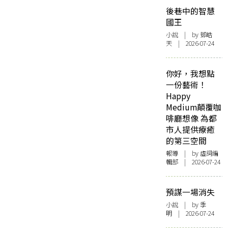
後巷中的智慧
國王
小說
| by 鄧皓
天 | 2026-07-24
你好，我想點
一份藝術！
Happy
Medium顛覆咖
啡廳想像 為都
市人提供療癒
的第三空間
報導
| by 虛詞編
輯部 | 2026-07-24
預謀一場消失
小說
| by 季
明 | 2026-07-24