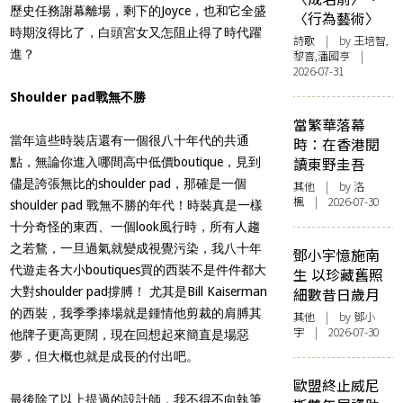
歷史任務謝幕離場，剩下的Joyce，也和它全盛
〈行為藝術〉
時期沒得比了，白頭宮女又怎阻止得了時代躍
詩歌
| by 王培智,
進？
黎喜,潘國亨 |
2026-07-31
Shoulder pad戰無不勝
當繁華落幕
當年這些時裝店還有一個很八十年代的共通
時：在香港閱
讀東野圭吾
點，無論你進入哪間高中低價boutique，見到
儘是誇張無比的shoulder pad，那確是一個
其他
| by
洛
楓
| 2026-07-30
shoulder pad 戰無不勝的年代！時裝真是一樣
十分奇怪的東西、一個look風行時，所有人趨
之若鶩，一旦過氣就變成視覺污染，我八十年
鄧小宇憶施南
代遊走各大小boutiques買的西裝不是件件都大
生 以珍藏舊照
大對shoulder pad撐膊！ 尤其是Bill Kaiserman
細數昔日歲月
的西裝，我季季捧場就是鍾情他剪裁的肩膊其
其他
| by 鄧小
宇 | 2026-07-30
他牌子更高更闊，現在回想起來簡直是場惡
夢，但大概也就是成長的付出吧。
歐盟終止威尼
最後除了以上提過的設計師，我不得不向執筆