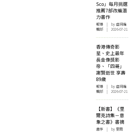
Sco」每月挑選
推薦7部改編潛
力書作
報導
| by 虛詞編
輯部 | 2026-07-21
香港傳奇影
星、史上最年
長金像獎影
帝、「四哥」
謝賢逝世 享壽
89歲
報導
| by 虛詞編
輯部 | 2026-07-21
【新書】《里
爾克詩集－意
象之書》書摘
書序
| by 里爾