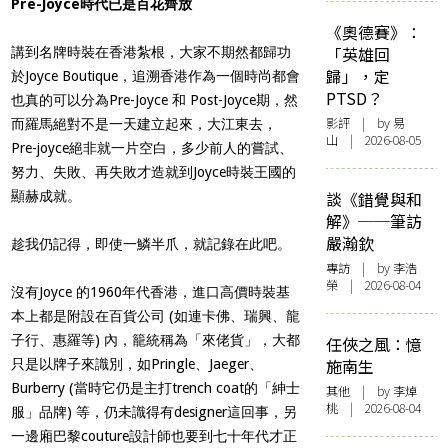
Pre-Joyce時代已是百花齊放
《奧德賽》：
「英雄回
講到名牌時裝在香港紮根，大家不期然都歸功
歸」，定
於Joyce Boutique，追溯香港作為一個時尚都會
PTSD？
也真的可以分為Pre-Joyce 和 Post-Joyce期，然
影評
| by 易
而羅馬絕對不是一天建立起來，大江東去，
山 | 2026-08-05
Pre-joyce絕非就一片空白，多少前人的嘗試、
努力、失敗、再失敗才造就到Joyce時裝王國的
顯赫成就。
談《錯覺與和
解》──筆訪
嚴瀚欽
趁我仍記得，即使一鱗半爪，就記錄在此吧。
專訪
| by 李浩
榮 | 2026-08-04
沒有Joyce 的1960年代香港，進口高價時裝基
本上都是附設在百貨公司 (如連卡佛、瑞興、龍
子行、惠羅等) 內，籠統稱為「來佬貨」，大都
任俠之風：憶
施南生
只是以牌子來識別，如Pringle、Jaeger、
Burberry (當時它仍是主打trench coat的「紳士
其他
| by 李焯
桃 | 2026-08-04
服」品牌) 等，仍未識得有designer這回事，另
一邊廂巴黎couture設計師也要到七十年代才正