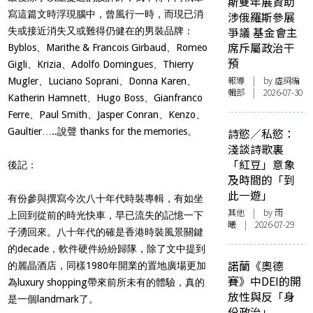
斯雙年展資助
寫這篇文時浮現腦中，曾風行一時，而現已消
涉俄羅斯參展
爭議 基金會主
失或接近消失又或難得仍健在的男裝品牌：
席斥屬政治干
Byblos、Marithe & Francois Girbaud、Romeo
預
Gigli、Krizia、Adolfo Domingues、Thierry
報導
| by 虛詞編
Mugler、Luciano Soprani、Donna Karen、
輯部 | 2026-07-30
Katherin Hamnett、Hugo Boss、Gianfranco
Ferre、Paul Smith、Jasper Conran、Kenzo、
Gaultier…..說聲 thanks for the memories。
詩慾／私慾：
淺談詩歌裏
「紅豆」意象
後記：
及時間的「到
此一遊」
有份參與撰寫今次八十年代時裝專輯，有如坐
其他
| by 雨
上回到從前的時光快車，早已流失的記憶一下
曦 | 2026-07-29
子湧回來。八十年代的確是香港時裝風景關鍵
的decade，軟件硬件紛紛歸隊，除了文中提到
諾蘭《奧德
的麗晶酒店，同樣1980年開業的置地廣場更加
賽》中DEI的開
為luxury shopping帶來前所未有的體驗，真的
放性與反「身
是一個landmark了。
份政治」