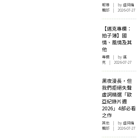
報導
| by 虛詞編
輯部 | 2026-07-27
【邁克專欄：
拍子簿】國
情、風情及其
他
專欄
| by
邁
克
| 2026-07-27
黑夜漫長，但
我們拒絕失聲
虛詞精選「歐
亞紀錄片週
2026」4部必看
之作
其他
| by 虛詞編
輯部 | 2026-07-27