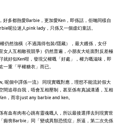
觀眾，好多都熱愛Barbie，更加愛Ken，即係話，佢哋同樣自
ie呢位迷人pink lady，只係又一個虛幻童話。
，父權仍然強橫（不過識得包裝/隱藏），最大鑊係，女仔
至女人互相敵視競爭）仍然普遍，小朋友大咗面對反差極
仔就好似Ken咁，發現父權嘅「好處」，權力嘅滋味，即
咗一重「平權糖衣」而已。
w, 呢個中譯係一流） 同現實嘅對應，理想不能流於假大
空間追尋自我，唔會互相壓制，甚至係有真誠溝通，互相
非just any barbie and ken。
已經係有血有肉有心跳有靈魂嘅人，所以最後選擇去到現實世
癲喪Barbie」同「變成異類恐慌症」所逼，第二次先係