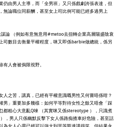
業仍由男人主導，而「全男班」又只係戲劇誇張表達，但
，無論職位同薪酬，甚至女上司比例可能已經多過男上
謀論 （例如有意無意用#metoo去扭轉企業高層陽盛陰衰
司數目去衡量平權程度，咪又即係barbie做總統，係另
除有人會被侷限視野。
女人之苦，講真，已經有平權意識嘅男性又何嘗唔係咁？
權男」重要加多幾樣：如何平等對待女性之餘又唔會「踩
心大意亂Q唻 （其實咪又係stereotype ），只識煮
type ），男人只係幽默反擊下女人係路痴揸車好危險，甚至話
以為女人心靈已經可以強大到平等豁達講得笑，但結果永