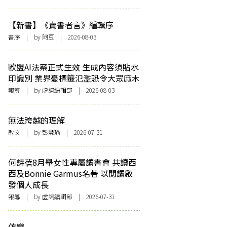
【新書】《賣書者言》編輯序
書序
| by 阿豆 | 2026-08-03
歐盟AI法案正式生效 生成內容須貼水
印識別 業界憂標籤氾濫恐令大眾麻木
報導
| by 虛詞編輯部 | 2026-08-03
無法跨越的理解
散文
| by 彭慧瑜 | 2026-07-31
何詩蓓8月舉女性專屬讀書會 共讀西
西及Bonnie Garmus名著 以閱讀啟
發個人成長
報導
| by 虛詞編輯部 | 2026-07-31
仿織