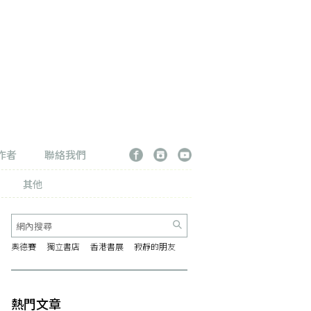
作者
聯絡我們
其他
奧德賽
獨立書店
香港書展
寂靜的朋友
熱門文章