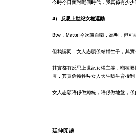
今時今日面對呢個時代，我真係有少少
4） 反思上世紀女權運動
Btw，Mattel今次識自嘲，高明，但可能都係新
但我認同，女人志願係結婚生子，其實
其實都有反思上世紀女權主義，嗰種要
度，其實係犧牲咗女人天生嘅生育權利
女人志願唔係做總統，唔係做地盤，係
延伸閱讀