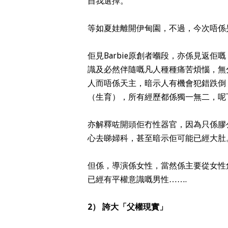
自我選擇。
等如夏娃離開伊甸園，不過，今次唔係
佢見Barbie原創者嗰段，亦係見返
識及必然伴隨嘅凡人種種痛苦煩惱，無
人而唔係天主，暗示人有機會犯錯跌倒
（生育），所有經歷都係獨一無二，呢
亦解釋咗開頭佢冇性器官，因為只係膠
心去睇婦科，甚至暗示佢可能已經大肚
但係，導演係女性，當然係主要從女性
已經有平權意識嘅男性…….
2） 誇大「父權現實」