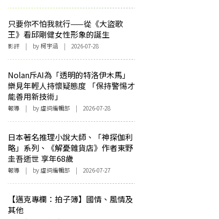
只要你不怕我就行——從《大盜歌
王》看邱剛健女性形象的誕生
影評
| by 柯宇涵 | 2026-07-28
Nolan斥AI為「透明的特洛伊木馬」
樂見年輕人持懷疑態度 「保持警惕才
能善用新技術」
報導
| by 虛詞編輯部 | 2026-07-28
日本著名推理小說大師、「神探伽利
略」系列、《解憂雜貨店》作者東野
圭吾逝世 享年68歲
報導
| by 虛詞編輯部 | 2026-07-27
【邁克專欄：拍子簿】國情、風情及
其他