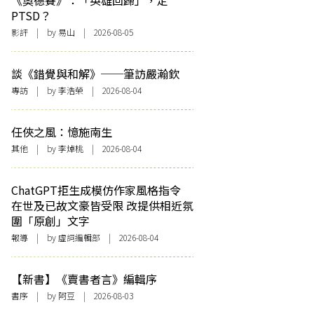
《奧德賽》：「英雄回歸」，定
PTSD？
影評
| by 易山 | 2026-08-05
談《錯覺與和解》──筆訪嚴瀚欽
專訪
| by 李浩榮 | 2026-08-04
任俠之風：憶施南生
其他
| by 李焯桃 | 2026-08-04
ChatGPT拒生成模仿作家風格指令
在世及已故文豪皆受限 改提供相近氛
圍「原創」文字
報導
| by 虛詞編輯部 | 2026-08-04
【新書】《賣書者言》編輯序
書序
| by 阿豆 | 2026-08-03