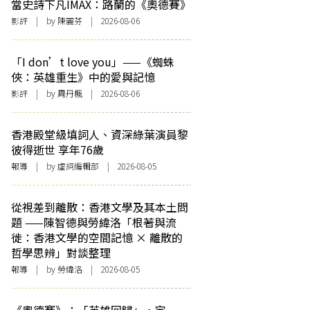
當史詩下凡IMAX：路蘭的《奧德賽》
影評
| by 陳麗芬 | 2026-08-06
「I don’t love you」——《蜘蛛
俠：英雄重生》中的愛與記憶
影評
| by
周丹楓
| 2026-08-06
香港殿堂級填詞人、資深綠葉演員黎
彼得逝世 享年76歲
報導
| by 虛詞編輯部 | 2026-08-05
從視差到離散：香港文學及其本土問
題 ——陳智德與勞緯洛「根著與流
徙：香港文學的空間記憶 × 離散的
哲學思辨」對談整理
報導
| by 勞緯洛 | 2026-08-05