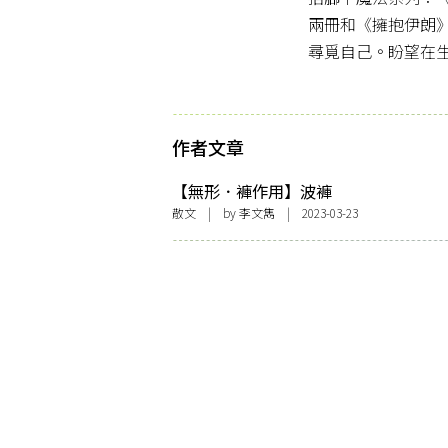
兩冊和《擁抱伊朗
尋覓自己。盼望在
作者文章
【無形．褲作用】波褲
散文
| by 李文雋 | 2023-03-23