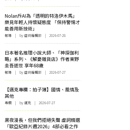
Nolan斥AI為「透明的特洛伊木馬」
樂見年輕人持懷疑態度 「保持警惕才
能善用新技術」
報導
| by 虛詞編輯部 | 2026-07-28
日本著名推理小說大師、「神探伽利
略」系列、《解憂雜貨店》作者東野
圭吾逝世 享年68歲
報導
| by 虛詞編輯部 | 2026-07-27
【邁克專欄：拍子簿】國情、風情及
其他
專欄
| by
邁克
| 2026-07-27
黑夜漫長，但我們拒絕失聲 虛詞精選
「歐亞紀錄片週2026」4部必看之作