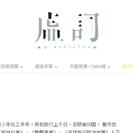
如是我聞
虛度年華
文藝風潮一take過
虛詞
少年社工多年。背包旅行上千日，足跡逾60國。 著作包
《叛逆拉美》、《覺醒南美》、《足球旅行歐洲地圖》上下