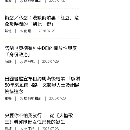
報導
| by 虛詞編輯部 | 2026-07-30
詩慾／私慾：淺談詩歌裏「紅豆」意
象及時間的「到此一遊」
其他
| by 雨曦 | 2026-07-29
諾蘭《奧德賽》中DEI的開放性與反
「身份政治」
時評
| by
周丹楓
| 2026-07-29
田園書屋宣布租約期滿後結業 「感謝
50年來風雨同路」文藝界人士及網民
惋惜追念
報導
| by 虛詞編輯部 | 2026-07-29
只要你不怕我就行——從《大盜歌
王》看邱剛健女性形象的誕生
影評
| by 柯宇涵 | 2026-07-28