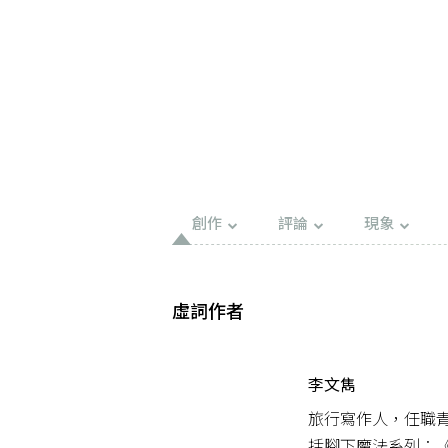
創作
評論
現象
虛詞作者
李文雋
旅行寫作人，任職青
括腳下魔法系列：