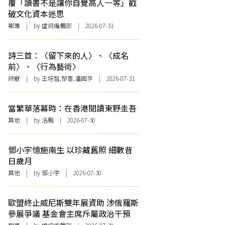
覆「讀書不是讓你自覺高人一等」戳
破文化資本迷思
報導
| by 虛詞編輯部 | 2026-07-31
詩三首：〈留下來的人〉、〈成名
前〉、〈行為藝術〉
詩歌
| by 王培智,黎喜,潘國亨 | 2026-07-31
當繁華落幕時：在香港閱讀東野圭吾
其他
| by
洛楓
| 2026-07-30
鄧小宇憶施南生 以珍藏舊照 細數昔
日歲月
其他
| by 鄧小宇 | 2026-07-30
歐盟終止威尼斯雙年展資助 涉俄羅斯
參展爭議 基金會主席斥屬政治干預