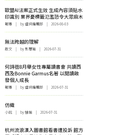
歐盟AI法案正式生效 生成內容須貼水
印識別 業界憂標籤氾濫恐令大眾麻木
報導
| by 虛詞編輯部 | 2026-08-03
無法跨越的理解
散文
| by 彭慧瑜 | 2026-07-31
何詩蓓8月舉女性專屬讀書會 共讀西
西及Bonnie Garmus名著 以閱讀啟
發個人成長
報導
| by 虛詞編輯部 | 2026-07-31
仿織
小說
| by 悇愉 | 2026-07-31
杭州流浪漢入圖書館看書遭投訴 館方