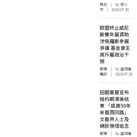
其他
| by 鄧小
宇 | 2026-07-30
歐盟終止威尼
斯雙年展資助
涉俄羅斯參展
爭議 基金會主
席斥屬政治干
預
報導
| by 虛詞編
輯部 | 2026-07-30
田園書屋宣布
租約期滿後結
業 「感謝50年
來風雨同路」
文藝界人士及
網民惋惜追念
報導
| by 虛詞編