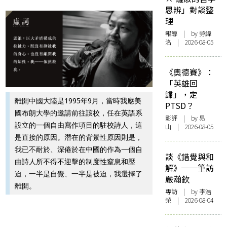
思辨」對談整
理
報導
| by 勞緯
洛 | 2026-08-05
《奧德賽》：
「英雄回
歸」，定
離開中國大陸是1995年9月，當時我應美
PTSD？
國布朗大學的邀請前往該校，任在英語系
影評
| by 易
設立的一個自由寫作項目的駐校詩人，這
山 | 2026-08-05
是直接的原因。潛在的背景性原因則是，
我已不耐於、深倦於在中國的作為一個自
談《錯覺與和
由詩人所不得不迎擊的制度性窒息和壓
解》──筆訪
迫，一半是自覺、一半是被迫，我選擇了
嚴瀚欽
離開。
專訪
| by 李浩
榮 | 2026-08-04