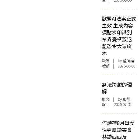
豆 | 2026-08-03
歐盟AI法案正式
生效 生成內容
須貼水印識別
業界憂標籤氾
濫恐令大眾麻
木
報導
| by 虛詞編
輯部 | 2026-08-03
無法跨越的理
解
散文
| by 彭慧
瑜 | 2026-07-31
何詩蓓8月舉女
性專屬讀書會
共讀西西及