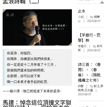
孟浪詩輯（二）
止水
小說
| by 胡韡
心 | 2026-08-07
【字遊行·巴
黎】熱
字遊行
| by 郭芊
葉 | 2026-08-07
你孟浪，你猛烈。
你飛奔，你總是比我們快得多。
詩三首：〈春
你一定是從十二月奔進了十三月，
雨〉、〈春
那個我們還未知的時間裡。
後〉、〈隔靴
在那裡，你可以坐下來
搔癢之七年〉
喝一口未來才會升起的虹霓。
詩歌
| by 飲江,莫
凱傑,王兆基 |
——楊小濱〈致已然抵達了未來的孟浪〉
2026-08-07
馬建：悼念這位頂撞文字獄