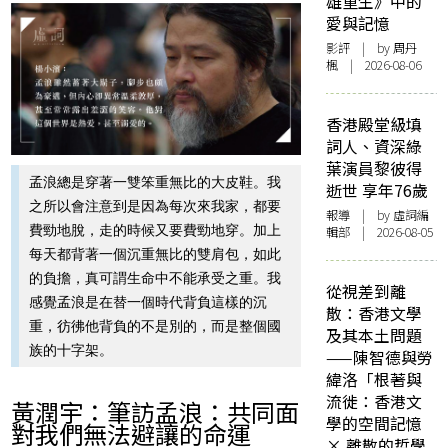
雄重生》中的
愛與記憶
影評
| by
周丹
楓
| 2026-08-06
香港殿堂級填
詞人、資深綠
葉演員黎彼得
孟浪總是穿著一雙笨重無比的大皮鞋。我
逝世 享年76歲
之所以會注意到是因為每次來我家，都要
報導
| by 虛詞編
費勁地脫，走的時候又要費勁地穿。加上
輯部 | 2026-08-05
每天都背著一個沉重無比的雙肩包，如此
的負擔，真可謂生命中不能承受之重。我
從視差到離
感覺孟浪是在替一個時代背負這樣的沉
散：香港文學
重，彷彿他背負的不是別的，而是整個國
及其本土問題
族的十字架。
——陳智德與勞
緯洛「根著與
流徙：香港文
黃潤宇：筆訪孟浪：共同面
學的空間記憶
對我們無法避讓的命運
× 離散的哲學