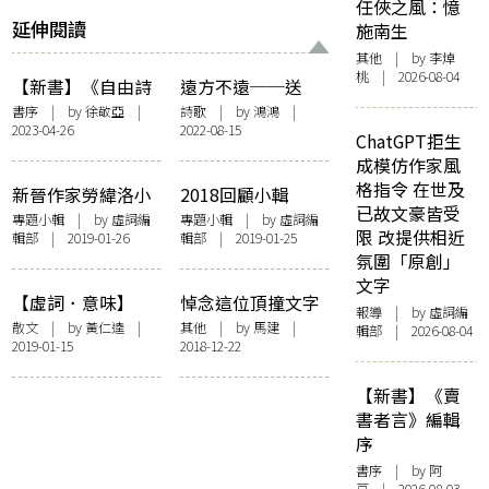
任俠之風：憶
延伸閱讀
施南生
其他
| by 李焯
桃 | 2026-08-04
【新書】《自由詩
遠方不遠──送
魂 孟浪詩全集》序
Peter Brook
書序
| by
徐敬亞
|
詩歌
| by 鴻鴻 |
2023-04-26
2022-08-15
——中國快槍手
ChatGPT拒生
（下）
成模仿作家風
格指令 在世及
新晉作家勞緯洛小
2018回顧小輯
已故文豪皆受
輯
專題小輯
| by 虛詞編
專題小輯
| by 虛詞編
限 改提供相近
輯部 | 2019-01-26
輯部 | 2019-01-25
氛圍「原創」
文字
【虛詞．意味】
悼念這位頂撞文字
報導
| by 虛詞編
「寒」是身外物
獄的現代詩人——
散文
| by
黃仁逵
|
其他
| by 馬建 |
輯部 | 2026-08-04
2019-01-15
2018-12-22
寫給逝去的孟浪兄
【新書】《賣
書者言》編輯
序
書序
| by 阿