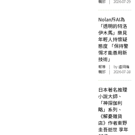
輯部 | 2026-07-29
Nolan斥AI為
「透明的特洛
伊木馬」樂見
年輕人持懷疑
態度 「保持警
惕才能善用新
技術」
報導
| by 虛詞編
輯部 | 2026-07-28
日本著名推理
小說大師、
「神探伽利
略」系列、
《解憂雜貨
店》作者東野
圭吾逝世 享年