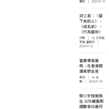
輯部 | 2026-07-31
詩三首：〈留
下來的人〉、
〈成名前〉、
〈行為藝術〉
詩歌
| by 王培智,
黎喜,潘國亨 |
2026-07-31
當繁華落幕
時：在香港閱
讀東野圭吾
其他
| by
洛
楓
| 2026-07-30
鄧小宇憶施南
生 以珍藏舊照
細數昔日歲月