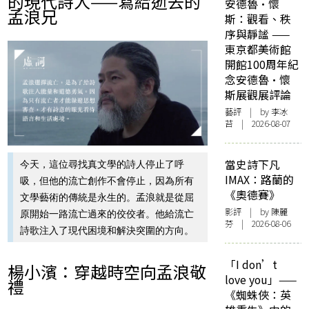
的現代詩人——寫給逝去的
安德魯·懷
孟浪兄
斯：觀看、秩
序與靜謐 ——
東京都美術館
開館100周年紀
念安德魯·懷
斯展觀展評論
藝評
| by 李冰
苔 | 2026-08-07
當史詩下凡
今天，這位尋找真文學的詩人停止了呼
IMAX：路蘭的
吸，但他的流亡創作不會停止，因為所有
《奧德賽》
文學藝術的傳統是永生的。孟浪就是從屈
影評
| by 陳麗
原開始一路流亡過來的佼佼者。他給流亡
芬 | 2026-08-06
詩歌注入了現代困境和解決突圍的方向。
「I don’t
楊小濱：穿越時空向孟浪敬
love you」——
禮
《蜘蛛俠：英