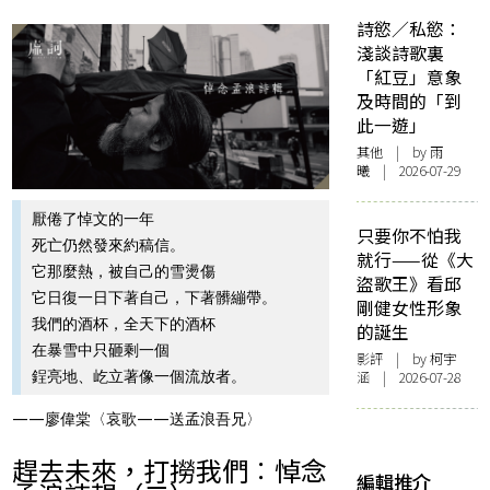
詩慾／私慾：
淺談詩歌裏
「紅豆」意象
及時間的「到
此一遊」
其他
| by 雨
曦 | 2026-07-29
厭倦了悼文的一年
只要你不怕我
死亡仍然發來約稿信。
就行——從《大
它那麼熱，被自己的雪燙傷
盜歌王》看邱
它日復一日下著自己，下著髒繃帶。
剛健女性形象
我們的酒杯，全天下的酒杯
的誕生
在暴雪中只砸剩一個
影評
| by 柯宇
涵 | 2026-07-28
鋥亮地、屹立著像一個流放者。
——廖偉棠〈哀歌——送孟浪吾兄〉
趕去未來，打撈我們︰悼念
編輯推介