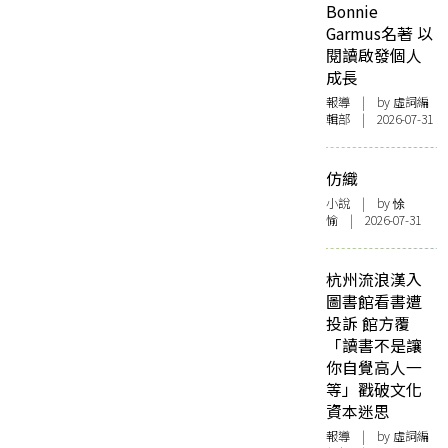
Bonnie
Garmus名著 以
閱讀啟發個人
成長
報導
| by 虛詞編
輯部 | 2026-07-31
仿織
小說
| by 悇
愉 | 2026-07-31
杭州流浪漢入
圖書館看書遭
投訴 館方覆
「讀書不是讓
你自覺高人一
等」戳破文化
資本迷思
報導
| by 虛詞編