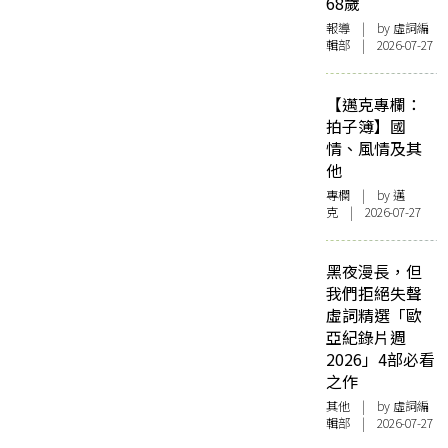
68歲
報導
| by 虛詞編
輯部 | 2026-07-27
【邁克專欄：
拍子簿】國
情、風情及其
他
專欄
| by
邁
克
| 2026-07-27
黑夜漫長，但
我們拒絕失聲
虛詞精選「歐
亞紀錄片週
2026」4部必看
之作
其他
| by 虛詞編
輯部 | 2026-07-27