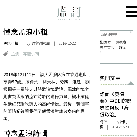
悼念孟浪小輯
蜘蛛俠
奧德賽
專題小輯
| by 虛詞編輯部 | 2018-12-22
獨立書店
施南
生
孟浪
專題小輯
2018年12月12日，詩人孟浪因病在香港逝世，
熱門文章
享壽57歲。廖偉棠、關天林、熒惑、淮遠、劉
振周等一眾詩人以詩歌追悼孟浪。馬建的悼文
諾蘭《奧德
則書寫孟浪的流亡詩歌的道德力量。楊小濱從
賽》中DEI的開
生活細節訴說詩人的高尚情操。最後，黃潤宇
放性與反「身
的筆訪紀錄讓我們了解孟浪對離散身份的思
份政治」
考。
時評
| by
周丹
楓
| 2026-07-29
悼念孟浪詩輯