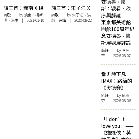
安德魯·懷
詩三首：熵南 X 楊
詩三首：宋子江 X
斯：觀看、秩
新滿 X 滿堂
洪慧 X 律銘
序與靜謐 ——
詩歌
| by 熵南、楊新
詩歌
| by 宋子江、洪
滿、滿堂 | 2021-01-10
慧、律銘 | 2020-08-22
東京都美術館
開館100周年紀
念安德魯·懷
斯展觀展評論
藝評
| by 李冰
苔 | 2026-08-07
當史詩下凡
IMAX：路蘭的
《奧德賽》
影評
| by 陳麗
芬 | 2026-08-06
「I don’t
love you」——
《蜘蛛俠：英