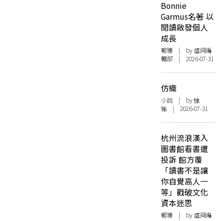
Bonnie
Garmus名著 以
閱讀啟發個人
成長
報導
| by 虛詞編
輯部 | 2026-07-31
仿織
小說
| by 悇
愉 | 2026-07-31
杭州流浪漢入
圖書館看書遭
投訴 館方覆
「讀書不是讓
你自覺高人一
等」戳破文化
資本迷思
報導
| by 虛詞編