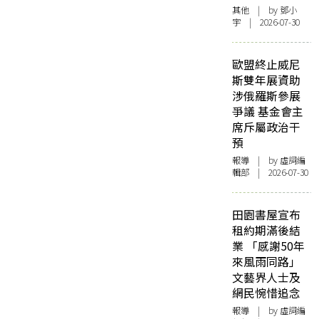
其他
| by 鄧小
宇 | 2026-07-30
歐盟終止威尼
斯雙年展資助
涉俄羅斯參展
爭議 基金會主
席斥屬政治干
預
報導
| by 虛詞編
輯部 | 2026-07-30
田園書屋宣布
租約期滿後結
業 「感謝50年
來風雨同路」
文藝界人士及
網民惋惜追念
報導
| by 虛詞編