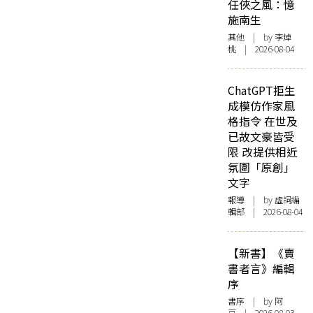
任俠之風：憶
施南生
其他
| by 李焯
桃 | 2026-08-04
ChatGPT拒生
成模仿作家風
格指令 在世及
已故文豪皆受
限 改提供相近
氛圍「原創」
文字
報導
| by 虛詞編
輯部 | 2026-08-04
【新書】《賣
書者言》編輯
序
書序
| by 阿