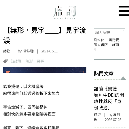
【無形．見字＿＿】見字流
淚
蜘蛛俠
奧德賽
獨立書店
施南
生
詩歌
| by 曾詠聰 | 2021-03-11
曾詠聰
無形
見字
熱門文章
給我燙傷，以火機盛著
諾蘭《奧德
站很遠的剪影透過牆折下來悼念
賽》中DEI的開
放性與反「身
份政治」
宇宙熄滅了。四周都是神
相對快的舞步要定格階磚裡面
時評
| by
周丹
楓
| 2026-07-29
起來。躺下。連線遊戲兩顆黑點