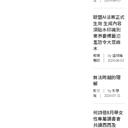
豆 | 2026-08-03
歐盟AI法案正式
生效 生成內容
須貼水印識別
業界憂標籤氾
濫恐令大眾麻
木
報導
| by 虛詞編
輯部 | 2026-08-03
無法跨越的理
解
散文
| by 彭慧
瑜 | 2026-07-31
何詩蓓8月舉女
性專屬讀書會
共讀西西及