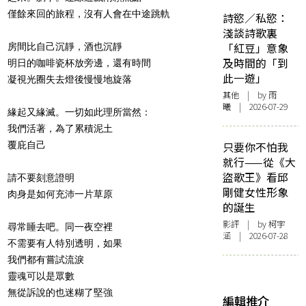
僅餘來回的旅程，沒有人會在中途跳軌
詩慾／私慾：
淺談詩歌裏
「紅豆」意象
房間比自己沉靜，酒也沉靜
及時間的「到
明日的咖啡瓷杯放旁邊，還有時間
此一遊」
凝視光圈失去燈後慢慢地旋落
其他
| by 雨
曦 | 2026-07-29
緣起又緣滅。一切如此理所當然：
我們活著，為了累積泥土
覆庇自己
只要你不怕我
就行——從《大
盜歌王》看邱
請不要刻意證明
剛健女性形象
肉身是如何充沛一片草原
的誕生
影評
| by 柯宇
尋常睡去吧。同一夜空裡
涵 | 2026-07-28
不需要有人特別透明，如果
我們都有嘗試流淚
靈魂可以是眾數
無從訴說的也迷糊了堅強
編輯推介