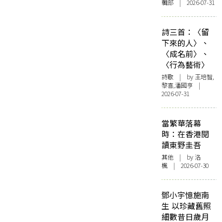
輯部 | 2026-07-31
詩三首：〈留
下來的人〉、
〈成名前〉、
〈行為藝術〉
詩歌
| by 王培智,
黎喜,潘國亨 |
2026-07-31
當繁華落幕
時：在香港閱
讀東野圭吾
其他
| by
洛
楓
| 2026-07-30
鄧小宇憶施南
生 以珍藏舊照
細數昔日歲月