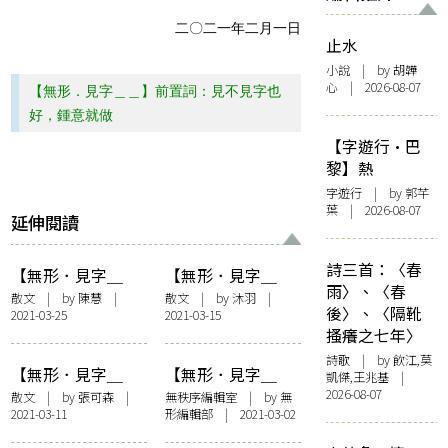
二〇二一年二月一日
止水
小說
| by 胡韡
心 | 2026-08-07
【無形．見字＿＿】前置詞：見不見字也
好，鍾意就做
【字遊行·巴
黎】熱
字遊行
| by 郭芊
葉 | 2026-08-07
延伸閱讀
詩三首：〈春
【無形．見字＿
【無形．見字＿
雨〉、〈春
＿】見字前行
＿】見字戒戒煙
散文
| by
陳慧
|
散文
| by
沐羽
|
後〉、〈隔靴
2021-03-25
2021-03-15
搔癢之七年〉
詩歌
| by 飲江,莫
【無形．見字＿
【無形．見字＿
凱傑,王兆基 |
＿】見字#SH——
＿】前置詞：見不
2026-08-07
散文
| by 張可森 |
無秩序編輯室
| by 無
2021-03-11
形編輯部 | 2021-03-02
演算法年代的斯多
見字也好，鍾意就
噶主義者
做