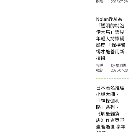
輯部 | 2026-07-29
Nolan斥AI為
「透明的特洛
伊木馬」樂見
年輕人持懷疑
態度 「保持警
惕才能善用新
技術」
報導
| by 虛詞編
輯部 | 2026-07-28
日本著名推理
小說大師、
「神探伽利
略」系列、
《解憂雜貨
店》作者東野
圭吾逝世 享年