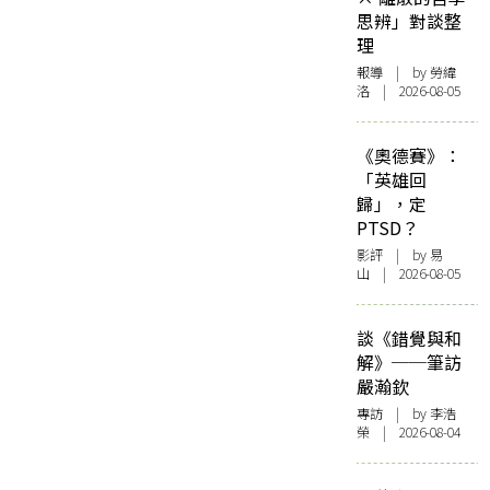
思辨」對談整
理
報導
| by 勞緯
洛 | 2026-08-05
《奧德賽》：
「英雄回
歸」，定
PTSD？
影評
| by 易
山 | 2026-08-05
談《錯覺與和
解》──筆訪
嚴瀚欽
專訪
| by 李浩
榮 | 2026-08-04