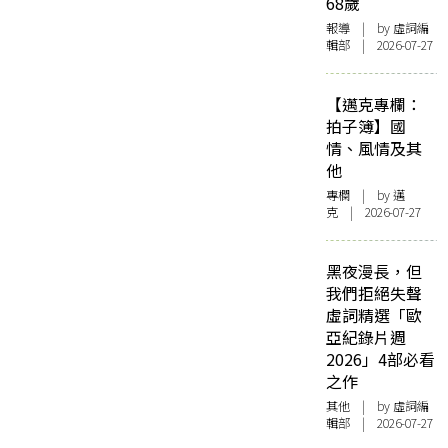
68歲
報導
| by 虛詞編
輯部 | 2026-07-27
【邁克專欄：
拍子簿】國
情、風情及其
他
專欄
| by
邁
克
| 2026-07-27
黑夜漫長，但
我們拒絕失聲
虛詞精選「歐
亞紀錄片週
2026」4部必看
之作
其他
| by 虛詞編
輯部 | 2026-07-27