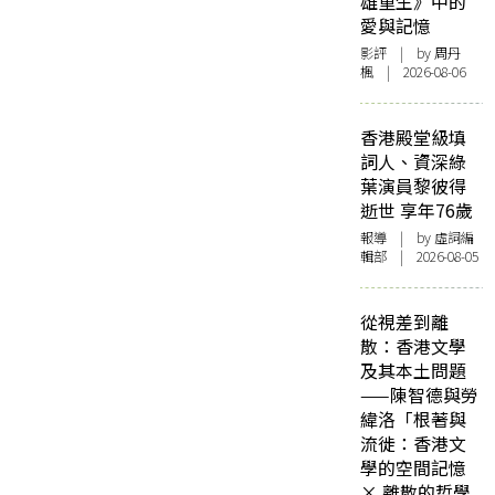
雄重生》中的
愛與記憶
影評
| by
周丹
楓
| 2026-08-06
香港殿堂級填
詞人、資深綠
葉演員黎彼得
逝世 享年76歲
報導
| by 虛詞編
輯部 | 2026-08-05
從視差到離
散：香港文學
及其本土問題
——陳智德與勞
緯洛「根著與
流徙：香港文
學的空間記憶
× 離散的哲學