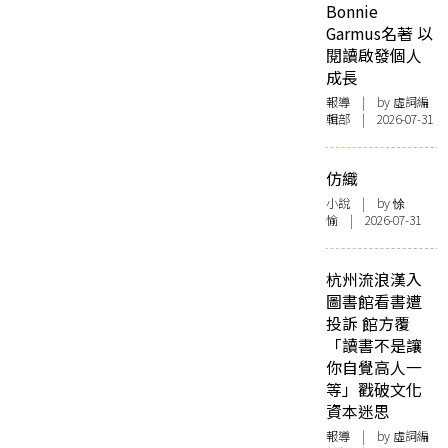
Bonnie
Garmus名著 以
閱讀啟發個人
成長
報導
| by 虛詞編
輯部 | 2026-07-31
仿織
小說
| by 悇
愉 | 2026-07-31
杭州流浪漢入
圖書館看書遭
投訴 館方覆
「讀書不是讓
你自覺高人一
等」戳破文化
資本迷思
報導
| by 虛詞編