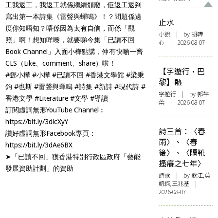
工我返工，我返工就係繼續頹廢，佢返工返到
寫出第一本詩集《雷聲與蟬鳴》！？問題係邊
止水
度你知唔知？唔係因為太有自信，而係「觀
小說
| by 胡韡
照」啊！想知咩嚟，就要睇今集「已讀不回
心 | 2026-08-07
Book Channel」入面小樺點講，仲有快啲一齊
CLS（Like、comment、share）啦！
【字遊行·巴
#鄧小樺​ #小樺​ #已讀不回​ #香港文學館​ #梁秉
黎】熱
鈞​ #也斯​ #雷聲與蟬鳴​ #詩集​ #新詩​ #現代詩​ #
字遊行
| by 郭芊
香港文學​ #Literature​ #文學​ #導讀​
葉 | 2026-08-07
訂閱虛詞無形YouTube Channel︰
https://bit.ly/3dicXyY​
詩三首：〈春
讚好虛詞無形Facebook專頁：
雨〉、〈春
https://bit.ly/3dAe6BX​
後〉、〈隔靴
➤「已讀不回」獲香港特別行政區政府「藝能
搔癢之七年〉
發展資助計劃」的資助
詩歌
| by 飲江,莫
凱傑,王兆基 |
2026-08-07