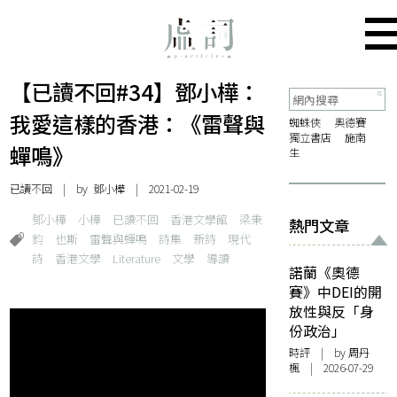
【已讀不回#34】鄧小樺：
我愛這樣的香港：《雷聲與
蜘蛛俠
奧德賽
獨立書店
施南
蟬鳴》
生
已讀不回
| by
鄧小樺
| 2021-02-19
鄧小樺​
小樺​
已讀不回​
香港文學館​
梁秉
熱門文章
鈞​
也斯​
雷聲與蟬鳴​
詩集​
新詩​
現代
詩​
香港文學​
Literature​
文學​
導讀
諾蘭《奧德
賽》中DEI的開
放性與反「身
份政治」
時評
| by
周丹
楓
| 2026-07-29