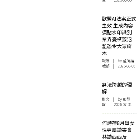
豆 | 2026-08-03
歐盟AI法案正式
生效 生成內容
須貼水印識別
業界憂標籤氾
濫恐令大眾麻
木
報導
| by 虛詞編
輯部 | 2026-08-03
無法跨越的理
解
散文
| by 彭慧
瑜 | 2026-07-31
何詩蓓8月舉女
性專屬讀書會
共讀西西及