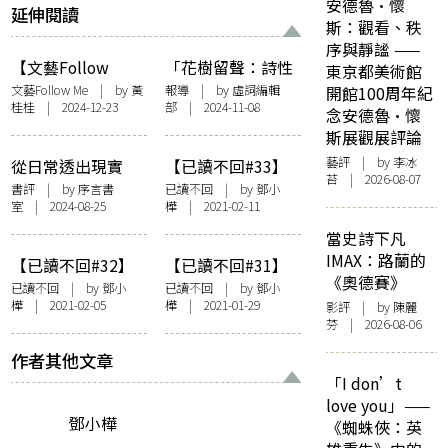
安德魯·懷
延伸閱讀
斯：觀看、秩
序與靜謐 ——
【文藝Follow
「花樹留聲：詩性
東京都美術館
Me】呼吸七十年代
歌詞創作計劃」成
文藝Follow Me
| by 黃
報導
| by 虛詞編輯
開館100周年紀
桂桂 | 2024-12-23
部 | 2024-11-08
的空氣——文學季
果音樂會將於11月
念安德魯·懷
「復刻香港．在地
舉行 向香港已故詩
斯展觀展評論
實驗」開幕暨開幕
人致敬
藝評
| by 李冰
從日常透出現實
【已讀不回#33】
講座
苔 | 2026-08-07
感，抗現代主義的
鄧小樺：戀愛藥
書評
| by 序言書
已讀不回
| by
鄧小
室 | 2024-08-25
樺
| 2021-02-11
感冒——評《雷聲
箱，拯救你的愛情
與蟬鳴》
——羅蘭巴特《戀
當史詩下凡
人絮語》
IMAX：路蘭的
【已讀不回#32】
【已讀不回#31】
《奧德賽》
鄧小樺：香港是我
鄧小樺：香港之
已讀不回
| by
鄧小
已讀不回
| by 鄧小
樺
| 2021-02-05
樺 | 2021-01-29
們的地方：陳智德
寶：林夕〈曾經
影評
| by 陳麗
芬 | 2026-08-06
《地文誌》
——林夕90前後》
與專欄文化
作者其他文章
「I don’t
love you」——
鄧小樺
《蜘蛛俠：英