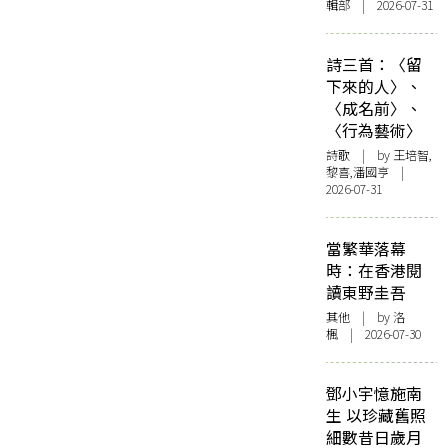
輯部 | 2026-07-31
詩三首：〈留
下來的人〉、
〈成名前〉、
〈行為藝術〉
詩歌
| by 王培智,
黎喜,潘國亨 |
2026-07-31
當繁華落幕
時：在香港閱
讀東野圭吾
其他
| by
洛
楓
| 2026-07-30
鄧小宇憶施南
生 以珍藏舊照
細數昔日歲月