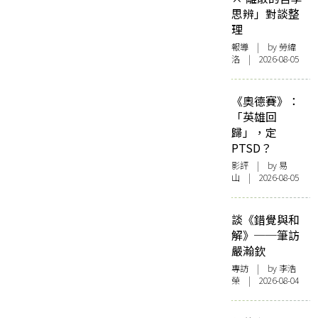
思辨」對談整
理
報導
| by 勞緯
洛 | 2026-08-05
《奧德賽》：
「英雄回
歸」，定
PTSD？
影評
| by 易
山 | 2026-08-05
談《錯覺與和
解》──筆訪
嚴瀚欽
專訪
| by 李浩
榮 | 2026-08-04