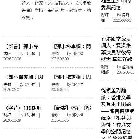
雄重生》中的
詩人、作家、文化評論人。《文學放
愛與記憶
得開》主持。著有詩集、散文集、訪
影評
| by
周丹
問集。
楓
| 2026-08-06
香港殿堂級填
詞人、資深綠
【新書】鄧小樺
【鄧小樺專欄：閃
葉演員黎彼得
《無憂花》自序
爍其辭】女人抽薄
書序
| by
鄧小樺
|
專欄
| by
鄧小樺
|
逝世 享年76歲
2026-08-06
2026-06-09
荷長煙——看政府
控煙加辣
報導
| by 虛詞編
輯部 | 2026-08-05
【鄧小樺專欄：閃
【鄧小樺專欄：閃
爍其辭】這樣的時
爍其辭】享受努
專欄
| by
鄧小樺
|
專欄
| by
鄧小樺
|
2026-05-07
2026-02-24
從視差到離
間到底有何意義
力：《夜王》決戰
散：香港文學
《金多寶》
及其本土問題
《字花》118期封
【新書】癌石《都
——陳智德與勞
面事件之我見
是騙人的》鄧小樺
時評
| by
鄧小樺
|
書序
| by
鄧小樺
|
緯洛「根著與
2026-01-28
2025-11-25
序——〈且從其
流徙：香港文
本〉
學的空間記憶
× 離散的哲學