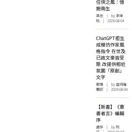
任俠之風：憶
施南生
其他
| by 李焯
桃 | 2026-08-04
ChatGPT拒生
成模仿作家風
格指令 在世及
已故文豪皆受
限 改提供相近
氛圍「原創」
文字
報導
| by 虛詞編
輯部 | 2026-08-04
【新書】《賣
書者言》編輯
序
書序
| by 阿