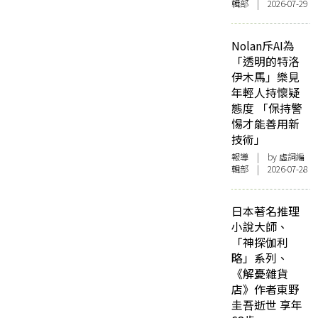
輯部 | 2026-07-29
Nolan斥AI為
「透明的特洛
伊木馬」樂見
年輕人持懷疑
態度 「保持警
惕才能善用新
技術」
報導
| by 虛詞編
輯部 | 2026-07-28
日本著名推理
小說大師、
「神探伽利
略」系列、
《解憂雜貨
店》作者東野
圭吾逝世 享年