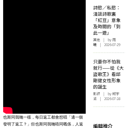
詩慾／私慾：
淺談詩歌裏
「紅豆」意象
及時間的「到
此一遊」
其他
| by 雨
曦 | 2026-07-29
只要你不怕我
就行——從《大
盜歌王》看邱
剛健女性形象
的誕生
影評
| by 柯宇
涵 | 2026-07-28
也斯同我哋一樣，每日返工都會想唱「邊一個
發明了返工？」但也斯同我哋唔同嘅係，人返
編輯推介