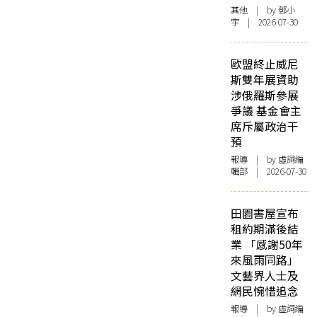
其他
| by 鄧小
宇 | 2026-07-30
歐盟終止威尼
斯雙年展資助
涉俄羅斯參展
爭議 基金會主
席斥屬政治干
預
報導
| by 虛詞編
輯部 | 2026-07-30
田園書屋宣布
租約期滿後結
業 「感謝50年
來風雨同路」
文藝界人士及
網民惋惜追念
報導
| by 虛詞編