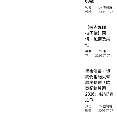
68歲
報導
| by 虛詞編
輯部 | 2026-07-27
【邁克專欄：
拍子簿】國
情、風情及其
他
專欄
| by
邁
克
| 2026-07-27
黑夜漫長，但
我們拒絕失聲
虛詞精選「歐
亞紀錄片週
2026」4部必看
之作
其他
| by 虛詞編
輯部 | 2026-07-27