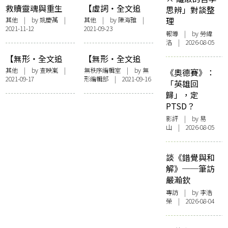
救贖靈魂與重生
【虛詞・全文追
思辨」對談整
——〈迴光物語〉
星】喜歡MIRROR
其他
| by
姚慶萬
|
其他
| by
陳海雅
|
理
2021-11-12
2021-09-23
嗎？就學做一個有
報導
| by 勞緯
生產力的粉絲
洛 | 2026-08-05
【無形・全文追
【無形・全文追
星】追星族的逆襲
星】前置詞：追星
其他
| by
查映嵐
|
無秩序編輯室
| by 無
《奧德賽》：
2021-09-17
形編輯部 | 2021-09-16
有甚麼好追？
「英雄回
歸」，定
PTSD？
影評
| by 易
山 | 2026-08-05
談《錯覺與和
解》──筆訪
嚴瀚欽
專訪
| by 李浩
榮 | 2026-08-04