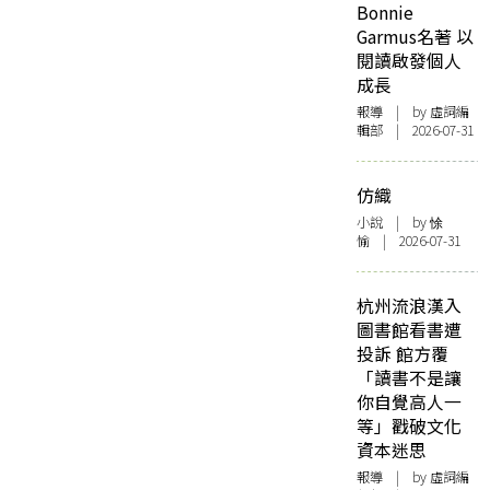
Bonnie
Garmus名著 以
閱讀啟發個人
成長
報導
| by 虛詞編
輯部 | 2026-07-31
仿織
小說
| by 悇
愉 | 2026-07-31
杭州流浪漢入
圖書館看書遭
投訴 館方覆
「讀書不是讓
你自覺高人一
等」戳破文化
資本迷思
報導
| by 虛詞編