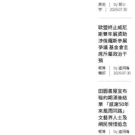
其他
| by 鄧小
宇 | 2026-07-30
歐盟終止威尼
斯雙年展資助
涉俄羅斯參展
爭議 基金會主
席斥屬政治干
預
報導
| by 虛詞編
輯部 | 2026-07-30
田園書屋宣布
租約期滿後結
業 「感謝50年
來風雨同路」
文藝界人士及
網民惋惜追念
報導
| by 虛詞編