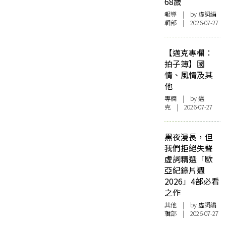
68歲
報導
| by 虛詞編
輯部 | 2026-07-27
【邁克專欄：
拍子簿】國
情、風情及其
他
專欄
| by
邁
克
| 2026-07-27
黑夜漫長，但
我們拒絕失聲
虛詞精選「歐
亞紀錄片週
2026」4部必看
之作
其他
| by 虛詞編
輯部 | 2026-07-27