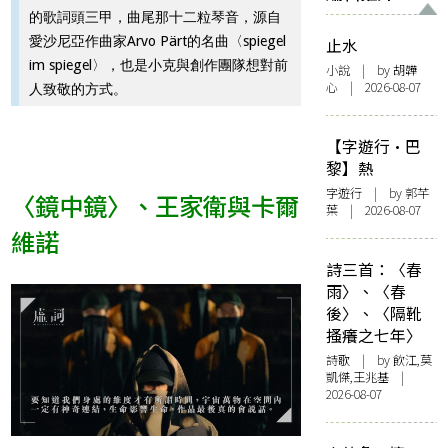
的歌詞頭三甲，曲尾那十二粒琴音，源自
愛沙尼亞作曲家Arvo Pärt的名曲〈spiegel
止水
im spiegel〉，也是小克與創作團隊想對前
小說
| by 胡韡
心 | 2026-08-07
人致敬的方式。
【字遊行·巴
黎】熱
字遊行
| by 郭芊
〈鏡中鏡〉、王家衛與卡爾
葉 | 2026-08-07
維諾
詩三首：〈春
雨〉、〈春
後〉、〈隔靴
搔癢之七年〉
詩歌
| by 飲江,莫
凱傑,王兆基 |
2026-08-07