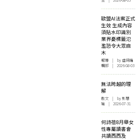
豆 | 2026-08-03
歐盟AI法案正式
生效 生成內容
須貼水印識別
業界憂標籤氾
濫恐令大眾麻
木
報導
| by 虛詞編
輯部 | 2026-08-03
無法跨越的理
解
散文
| by 彭慧
瑜 | 2026-07-31
何詩蓓8月舉女
性專屬讀書會
共讀西西及