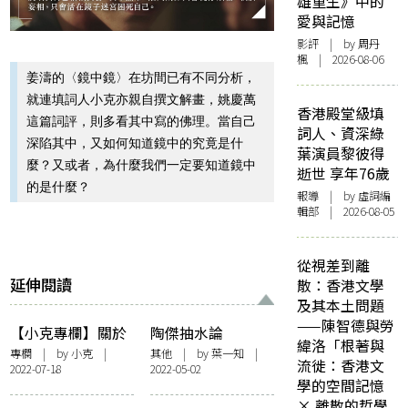
雄重生》中的
愛與記憶
影評
| by
周丹
楓
| 2026-08-06
姜濤的〈鏡中鏡〉在坊間已有不同分析，
就連填詞人小克亦親自撰文解畫，姚慶萬
香港殿堂級填
這篇詞評，則多看其中寫的佛理。當自己
詞人、資深綠
深陷其中，又如何知道鏡中的究竟是什
葉演員黎彼得
麼？又或者，為什麼我們一定要知道鏡中
逝世 享年76歲
的是什麼？
報導
| by 虛詞編
輯部 | 2026-08-05
從視差到離
延伸閱讀
散：香港文學
及其本土問題
——陳智德與勞
【小克專欄】關於
陶傑抽水論
緯洛「根著與
填詞的100件事
MIRROR，向後生
專欄
| by
小克
|
其他
| by 葉一知 |
流徙：香港文
2022-07-18
2022-05-02
（四）
抽刀說不過去
學的空間記憶
× 離散的哲學