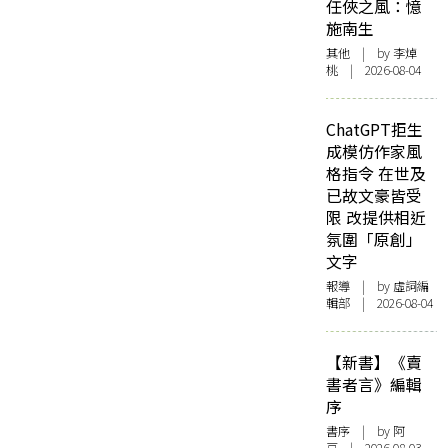
任俠之風：憶
施南生
其他
| by 李焯
桃 | 2026-08-04
ChatGPT拒生
成模仿作家風
格指令 在世及
已故文豪皆受
限 改提供相近
氛圍「原創」
文字
報導
| by 虛詞編
輯部 | 2026-08-04
【新書】《賣
書者言》編輯
序
書序
| by 阿