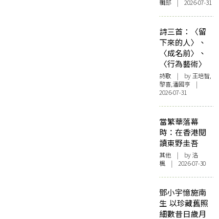
輯部 | 2026-07-31
詩三首：〈留
下來的人〉、
〈成名前〉、
〈行為藝術〉
詩歌
| by 王培智,
黎喜,潘國亨 |
2026-07-31
當繁華落幕
時：在香港閱
讀東野圭吾
其他
| by
洛
楓
| 2026-07-30
鄧小宇憶施南
生 以珍藏舊照
細數昔日歲月