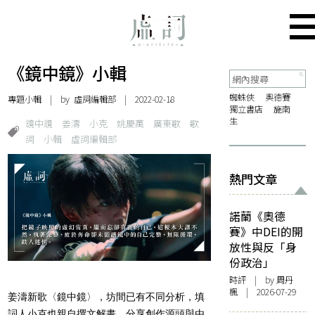
《鏡中鏡》小輯
蜘蛛俠
奧德賽
專題小輯
| by 虛詞編輯部 | 2022-02-18
獨立書店
施南
生
鏡中鏡
姜濤
小克
姚慶萬
廣東歌
歌
詞
小輯
虛詞編輯部
熱門文章
諾蘭《奧德
賽》中DEI的開
放性與反「身
份政治」
時評
| by
周丹
楓
| 2026-07-29
姜濤新歌〈鏡中鏡〉，坊間已有不同分析，填
詞人小克也親自撰文解畫，分享創作源頭與由