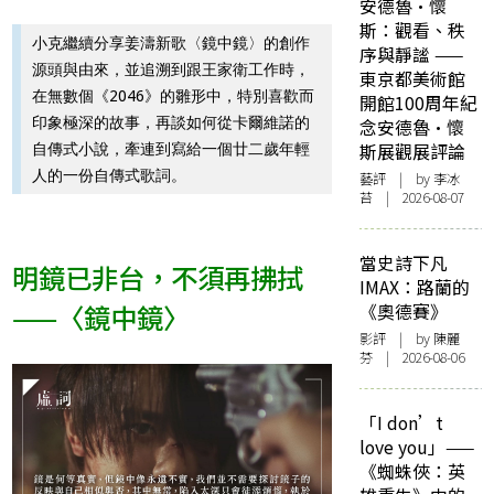
安德魯·懷
斯：觀看、秩
小克繼續分享姜濤新歌〈鏡中鏡〉的創作
序與靜謐 ——
源頭與由來，並追溯到跟王家衛工作時，
東京都美術館
在無數個《2046》的雛形中，特別喜歡而
開館100周年紀
印象極深的故事，再談如何從卡爾維諾的
念安德魯·懷
斯展觀展評論
自傳式小說，牽連到寫給一個廿二歲年輕
人的一份自傳式歌詞。
藝評
| by 李冰
苔 | 2026-08-07
當史詩下凡
明鏡已非台，不須再拂拭
IMAX：路蘭的
——〈鏡中鏡〉
《奧德賽》
影評
| by 陳麗
芬 | 2026-08-06
「I don’t
love you」——
《蜘蛛俠：英