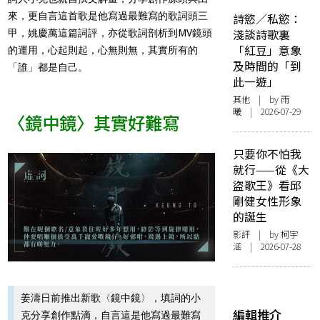
來，更自言這首歌是他寫過最難寫的歌詞頭三
詩慾／私慾：
淺談詩歌裏
甲，姚慶萬這篇詞評，亦從歌詞剖析到MV鏡頭
「紅豆」意象
的運用，心起則起，心無則無，其實所有的
及時間的「到
「誰」都是自己。
此一遊」
其他
| by 雨
曦 | 2026-07-29
〈鏡中鏡〉其實好難寫
只要你不怕我
就行——從《大
盜歌王》看邱
剛健女性形象
的誕生
影評
| by 柯宇
涵 | 2026-07-28
姜濤日前推出新歌〈鏡中鏡〉，填詞的小
編輯推介
克分享創作點滴，自言這是他寫過最難寫