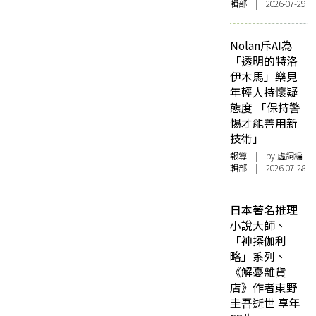
輯部 | 2026-07-29
Nolan斥AI為
「透明的特洛
伊木馬」樂見
年輕人持懷疑
態度 「保持警
惕才能善用新
技術」
報導
| by 虛詞編
輯部 | 2026-07-28
日本著名推理
小說大師、
「神探伽利
略」系列、
《解憂雜貨
店》作者東野
圭吾逝世 享年