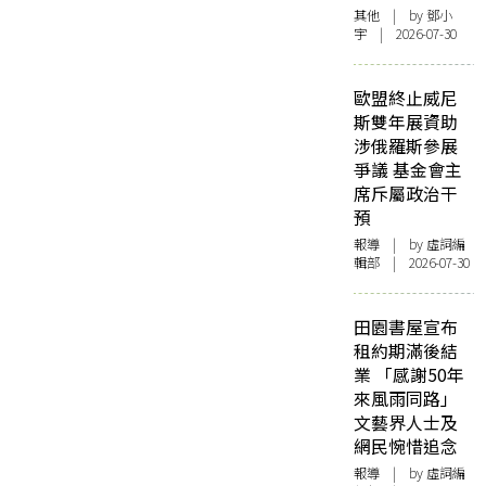
其他
| by 鄧小
宇 | 2026-07-30
歐盟終止威尼
斯雙年展資助
涉俄羅斯參展
爭議 基金會主
席斥屬政治干
預
報導
| by 虛詞編
輯部 | 2026-07-30
田園書屋宣布
租約期滿後結
業 「感謝50年
來風雨同路」
文藝界人士及
網民惋惜追念
報導
| by 虛詞編