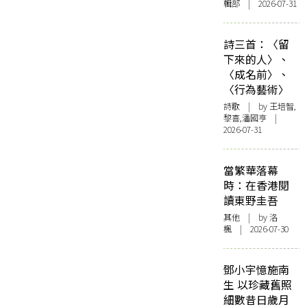
輯部 | 2026-07-31
詩三首：〈留
下來的人〉、
〈成名前〉、
〈行為藝術〉
詩歌
| by 王培智,
黎喜,潘國亨 |
2026-07-31
當繁華落幕
時：在香港閱
讀東野圭吾
其他
| by
洛
楓
| 2026-07-30
鄧小宇憶施南
生 以珍藏舊照
細數昔日歲月