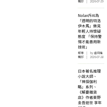
輯部 | 2026-07-29
Nolan斥AI為
「透明的特洛
伊木馬」樂見
年輕人持懷疑
態度 「保持警
惕才能善用新
技術」
報導
| by 虛詞編
輯部 | 2026-07-28
日本著名推理
小說大師、
「神探伽利
略」系列、
《解憂雜貨
店》作者東野
圭吾逝世 享年