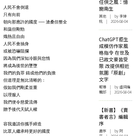
任俠之風：憶
人民不會倒退
施南生
只有向前
其他
| by 李焯
桃 | 2026-08-04
朝向那應許的國度 ── 滄桑但整全
和藹但剛勁
熾熱且自由
ChatGPT拒生
人民不會抽身
成模仿作家風
或被恐嚇阻攔
格指令 在世及
因為我們深知冷眼與怠惰
已故文豪皆受
限 改提供相近
將成為後世的墜墮
氛圍「原創」
我們的負罪 鑄成他們的負擔
文字
但道理是無比清晰的：
報導
| by 虛詞編
假如我們剛柔並重
輯部 | 2026-08-04
以理服人
我們便令慈愛流傳
【新書】《賣
贈予後代天賦人權
書者言》編輯
序
容我邀請你攜手締造
書序
| by 阿
比眾人繼承時更好的國度