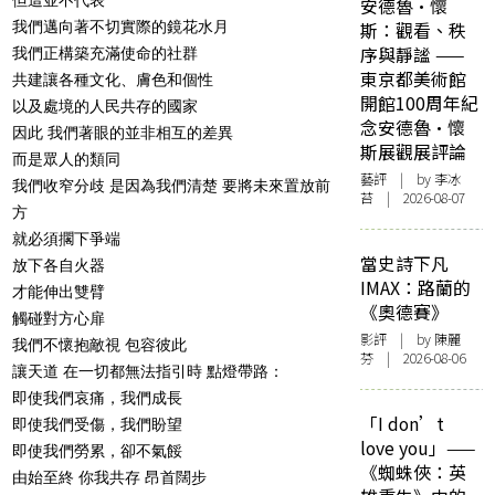
安德魯·懷
我們邁向著不切實際的鏡花水月
斯：觀看、秩
序與靜謐 ——
我們正構築充滿使命的社群
東京都美術館
共建讓各種文化、膚色和個性
開館100周年紀
以及處境的人民共存的國家
念安德魯·懷
因此 我們著眼的並非相互的差異
斯展觀展評論
而是眾人的類同
藝評
| by 李冰
我們收窄分歧 是因為我們清楚 要將未來置放前
苔 | 2026-08-07
方
就必須擱下爭端
當史詩下凡
放下各自火器
IMAX：路蘭的
才能伸出雙臂
《奧德賽》
觸碰對方心扉
影評
| by 陳麗
我們不懷抱敵視 包容彼此
芬 | 2026-08-06
讓天道 在一切都無法指引時 點燈帶路：
即使我們哀痛，我們成長
「I don’t
即使我們受傷，我們盼望
love you」——
即使我們勞累，卻不氣餒
《蜘蛛俠：英
由始至終 你我共存 昂首闊步