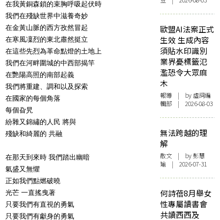
豆 | 2026-08-03
在我黃銅森鎖的束胸呼吸起伏時
我們在殘缺世界中滋養奇妙
在金黃山脈的西方孜然冒起
歐盟AI法案正式
生效 生成內容
在寒風凜烈的東北肅然挺立
須貼水印識別
在這些先烈為革命點燈的土地上
業界憂標籤氾
我們在河畔圍城的中西部揭竿
濫恐令大眾麻
在艷陽高照的南部起義
木
我們將重建、調和以及探索
報導
| by 虛詞編
在國家的每個角落
輯部 | 2026-08-03
每個旮旯
紛雜又錦繡的人民 將與
無法跨越的理
殘缺和綺麗的 共融
解
散文
| by 彭慧
在那天到來時 我們踏出幽暗
瑜 | 2026-07-31
氣盛又無懼
正如我們點燃破曉
何詩蓓8月舉女
光芒 一直搖曳著
性專屬讀書會
只要我們有直視的勇氣
共讀西西及
只要我們有獻身的勇氣