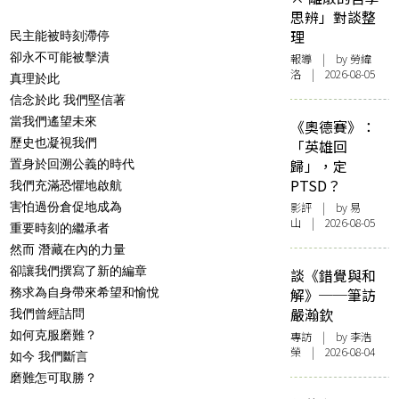
思辨」對談整
理
民主能被時刻滯停
卻永不可能被擊潰
報導
| by 勞緯
洛 | 2026-08-05
真理於此
信念於此 我們堅信著
當我們遙望未來
《奧德賽》：
歷史也凝視我們
「英雄回
歸」，定
置身於回溯公義的時代
PTSD？
我們充滿恐懼地啟航
害怕過份倉促地成為
影評
| by 易
山 | 2026-08-05
重要時刻的繼承者
然而 潛藏在內的力量
卻讓我們撰寫了新的編章
談《錯覺與和
務求為自身帶來希望和愉悅
解》──筆訪
嚴瀚欽
我們曾經詰問
如何克服磨難？
專訪
| by 李浩
榮 | 2026-08-04
如今 我們斷言
磨難怎可取勝？