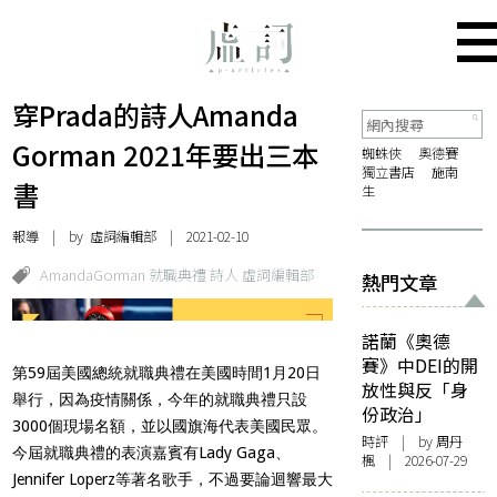
穿Prada的詩人Amanda
Gorman 2021年要出三本
蜘蛛俠
奧德賽
獨立書店
施南
書
生
報導
| by 虛詞編輯部 | 2021-02-10
AmandaGorman 就職典禮 詩人 虛詞編輯部
熱門文章
諾蘭《奧德
賽》中DEI的開
第59屆美國總統就職典禮在美國時間1月20日
放性與反「身
舉行，因為疫情關係，今年的就職典禮只設
份政治」
3000個現場名額，並以國旗海代表美國民眾。
時評
| by
周丹
今屆就職典禮的表演嘉賓有Lady Gaga、
楓
| 2026-07-29
Jennifer Loperz等著名歌手，不過要論迴響最大