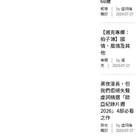
68歲
報導
| by 虛詞編
輯部 | 2026-07-27
【邁克專欄：
拍子簿】國
情、風情及其
他
專欄
| by
邁
克
| 2026-07-27
黑夜漫長，但
我們拒絕失聲
虛詞精選「歐
亞紀錄片週
2026」4部必看
之作
其他
| by 虛詞編
輯部 | 2026-07-27