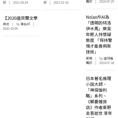
輯部 | 2026-07-29
部 | 2021-06-24
部 | 2021-02-10
靈感惹爭議 你又
遊廣告梗激發二創
Buy唔Buy？
靈感
Nolan斥AI為
【2020諾貝爾文學
「透明的特洛
獎】美國女詩人露
其他
| by
黃裕邦
|
伊木馬」樂見
2020-10-09
伊絲．葛綠珂——
年輕人持懷疑
模糊也是清晰的一
態度 「保持警
種
惕才能善用新
技術」
報導
| by 虛詞編
輯部 | 2026-07-28
日本著名推理
小說大師、
「神探伽利
略」系列、
《解憂雜貨
店》作者東野
圭吾逝世 享年