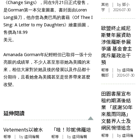
《Change Sings》，同在9月21日正式發售，
其他
| by 鄧小
宇 | 2026-07-30
是Gorman第一本兒童圖書。書封面由Loren
Long操刀，他亦曾為奧巴馬的書藉《Of Thee I
Sing: A Letter to my Daughters》繪畫插圖，
歐盟終止威尼
售價為18.99
斯雙年展資助
美元。
涉俄羅斯參展
爭議 基金會主
席斥屬政治干
Amanada Gorman年紀輕輕但已取得一張十分
預
亮眼的成績單，不少人甚至形容她為美國的末
來，相信大家對於她及後的發展以及作品都十
報導
| by 虛詞編
輯部 | 2026-07-30
分期待，且看她會為美國甚至是世界帶來甚麼
改變。
田園書屋宣布
租約期滿後結
業 「感謝50年
延伸閱讀
來風雨同路」
文藝界人士及
網民惋惜追念
Vetements以被水
「哇！珍妮佛羅培
報導
| by 虛詞編
炮車染藍示威者為
茲！」成熱潮 手
報導
| by 虛詞編輯
報導
| by 虛詞編輯