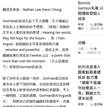
Bonnie
Garmus名著 以
翻譯及來源：
Nathan Law Kwun Chung
閱讀啟發個人
成長
Gorman的表演引起了不少迴響，不少傳媒以
報導
| by 虛詞編
至知名人士都紛紛給予讚賞。《衛報》指她的
輯部 | 2026-07-31
文字令人看到末來的希望（Hearing her words,
they felt hope for the future），而《Teen
仿織
Vogue》就指她的文字富有感情和力量
小說
| by 悇
（emotive and powerful）。除此之外，前美
愉 | 2026-07-31
國總統奧巴馬也在Tweeter上以「a poem that
more than met the moment」（不止回應當
杭州流浪漢入
下）來形容Gorman的表演。
圖書館看書遭
投訴 館方覆
除了詩作令人眼前一亮外，Gorman當日的衣
「讀書不是讓
著亦令人留下深刻印象。自信的表現以及肢體
你自覺高人一
語言再加上鮮黃色的外套和鮮紅色髮箍，予人
等」戳破文化
一種明朗、正面的感覺。Gorman曾向Vogue表
資本迷思
示：「我將自己的個性編織到衣服當中，衣服
報導
| by 虛詞編
所傳遞的訊息和情感在朗讀詩歌時十分重要，