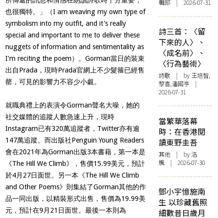
輯部 | 2026-07-31
也很獨特。」（I am weaving my own type of
symbolism into my outfit, and it's really
詩三首：〈留
special and important to me to deliver these
下來的人〉、
nuggets of information and sentimentality as
〈成名前〉、
I'm reciting the poem）。Gorman當日的裝束
〈行為藝術〉
出自Prada，現時Prada官網上不少髮箍已經售
詩歌
| by 王培智,
罄，可見的影響力不容少小覷。
黎喜,潘國亨 |
2026-07-31
就職典禮上的表演令Gorman聲名大噪，她的
社交媒體的追蹤人數急速上升，現時
當繁華落幕
Instagram已有320萬追蹤者，Twitter亦有逾
時：在香港閱
147萬追蹤。而出版社Penguin Young Readers
讀東野圭吾
會在2021年為Gorman出版3本書藉，第一本是
其他
| by
洛
楓
| 2026-07-30
《The Hill We Climb》，售價15.99美元，預計
於4月27日面世。另一本《The Hill We Climb
and Other Poems》則集結了Gorman其他的作
鄧小宇憶施南
品一同出版，以精裝形式出售，售價為19.99美
生 以珍藏舊照
元，預計在9月21日面世。最後一本則為
細數昔日歲月