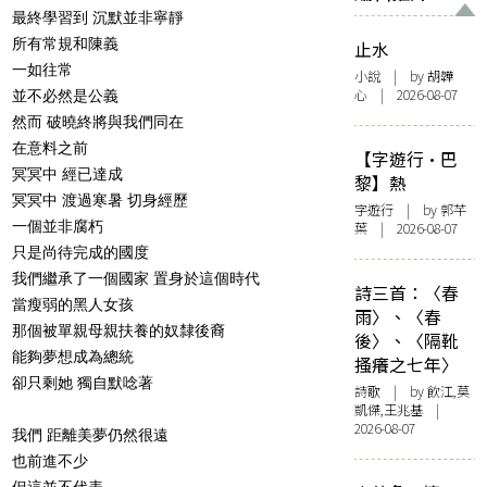
最終學習到 沉默並非寧靜
所有常規和陳義
止水
一如往常
小說
| by 胡韡
心 | 2026-08-07
並不必然是公義
然而 破曉終將與我們同在
在意料之前
【字遊行·巴
冥冥中 經已達成
黎】熱
冥冥中 渡過寒暑 切身經歷
字遊行
| by 郭芊
一個並非腐朽
葉 | 2026-08-07
只是尚待完成的國度
我們繼承了一個國家 置身於這個時代
詩三首：〈春
當瘦弱的黑人女孩
雨〉、〈春
那個被單親母親扶養的奴隸後裔
後〉、〈隔靴
能夠夢想成為總統
搔癢之七年〉
卻只剩她 獨自默唸著
詩歌
| by 飲江,莫
凱傑,王兆基 |
2026-08-07
我們 距離美夢仍然很遠
也前進不少
但這並不代表