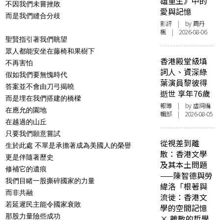
雄重生》中的
不因我們未嘗挫敗
愛與記憶
而是我們縫合分歧
影評
| by
周丹
楓
| 2026-08-06
聖賢指引著我們眺望
眾人都能安坐在藤椅和果樹下
香港殿堂級填
不再害怕
詞人、資深綠
假如我們要無愧時代
葉演員黎彼得
答案並不會由刀弓揭曉
逝世 享年76歲
而是埋在我們搭建的橋樑
報導
| by 虛詞編
在應允的園地
輯部 | 2026-08-05
在越過的山丘
只要我們願意嘗試
從視差到離
生於此處 不單是承擔著成為美國人的榮譽
散：香港文學
更是伴隨著歷史
及其本土問題
修補它的遺痕
——陳智德與勞
我們目睹一股撕碎國家的力量
緯洛「根著與
而非共融
流徙：香港文
若延遲民主能令國家衰敗
學的空間記憶
那股力量險些成功
× 離散的哲學