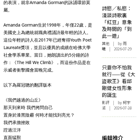
的表演，就非Amanda Gorman的詠誦環節莫
詩慾／私慾：
屬。
淺談詩歌裏
「紅豆」意象
Amanda Gorman生於1998年，年僅22歲，是
及時間的「到
美國史上為總統就職典禮誦詩最年輕的詩人。
此一遊」
這位年輕的詩人在2017年已經奪得Youth Poet
其他
| by 雨
Laureate獎項，並且以優異的成續在哈佛大學
曦 | 2026-07-29
社會學系畢業。當日，她朗讀出約5分鐘的詩
作：《The Hill We Climb》，而這份作品是在
只要你不怕我
示威者衝擊國會當晚完成。
就行——從《大
盜歌王》看邱
以下為羅冠聰的翻譯版本
剛健女性形象
的誕生
《我們越過的山丘》
影評
| by 柯宇
那天到來時 我們拷問自己
涵 | 2026-07-28
置身於漆黑陰霾 何時才能找到亮光？
我們承擔挫敗
蹚過汪洋
編輯推介
直面猛獸