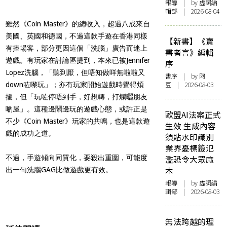
報導
| by 虛詞編
輯部 | 2026-08-04
雖然《Coin Master》的總收入，超過八成來自
美國、英國和德國，不過這款手遊在香港同樣
【新書】《賣
有捧場客，部分更因這個「洗腦」廣告而迷上
書者言》編輯
遊戲。有玩家在討論區提到，本來已被Jennifer
序
Lopez洗腦，「聽到厭，但唔知做咩無啦啦又
書序
| by 阿
豆 | 2026-08-03
down咗嚟玩」；亦有玩家開始遊戲時覺得煩
擾，但「玩咗停唔到手，好想轉，打爛曬朋友
啲屋」。這種邊鬧邊玩的遊戲心態，或許正是
歐盟AI法案正式
不少《Coin Master》玩家的共鳴，也是這款遊
生效 生成內容
戲的成功之道。
須貼水印識別
業界憂標籤氾
不過，手遊傾向同質化，要殺出重圍，可能度
濫恐令大眾麻
木
出一句洗腦GAG比做遊戲更有效。
報導
| by 虛詞編
輯部 | 2026-08-03
無法跨越的理