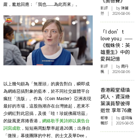
《奧德賽》
蘿，尷尬回應：「我也......為此而來」。
影評
| by 陳麗
芬 | 2026-08-06
「I don’t
love you」——
《蜘蛛俠：英
雄重生》中的
愛與記憶
影評
| by
周丹
楓
| 2026-08-06
以上幾句頗為「無厘頭」的廣告對白，瞬即成
香港殿堂級填
為網絡惡搞對象的藍本，於不同社交媒體平台
詞人、資深綠
瘋狂「洗版」。作為《Coin Master》亞洲表現
葉演員黎彼得
最好的市場，這股熱潮亦在台灣掀起，惹來不
逝世 享年76歲
少網紅對此惡搞，及後「哇！珍妮佛羅培茲」
報導
| by 虛詞編
的旋風更席捲香港，
網絡歌手黃詩婷以廣告台
輯部 | 2026-08-05
詞寫成歌
，短短兩周點擊率超過20萬；出身自
「微辣」幕後團隊的中村、的士文及華Dee，