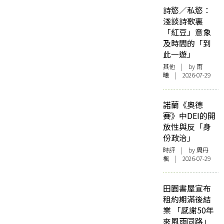
詩慾／私慾：
淺談詩歌裏
「紅豆」意象
及時間的「到
此一遊」
其他
| by 雨
曦 | 2026-07-29
諾蘭《奧德
賽》中DEI的開
放性與反「身
份政治」
時評
| by
周丹
楓
| 2026-07-29
田園書屋宣布
租約期滿後結
業 「感謝50年
來風雨同路」