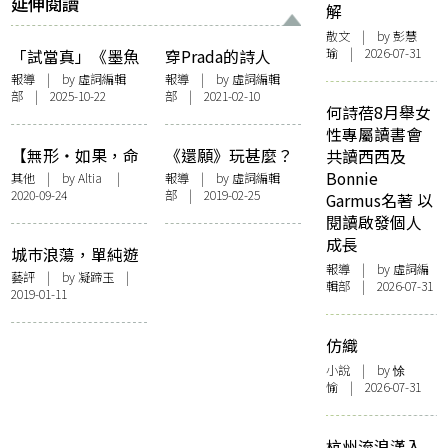
延伸閱讀
解
散文
| by 彭慧
瑜 | 2026-07-31
「試當真」《墨魚
穿Prada的詩人
遊戲2》爭議整理
Amanda Gorman
報導
| by 虛詞編輯
報導
| by 虛詞編輯
部 | 2025-10-22
部 | 2021-02-10
從戲仿致敬到疑侵
2021年要出三本書
何詩蓓8月舉女
犯版權 何為「二
性專屬讀書會
創」與「抄襲」？
【無形・如果，命
《還願》玩甚麼？
共讀西西及
運能選擇】「怎樣
遊戲中的敍事與諷
Bonnie
其他
| by Altia |
報導
| by 虛詞編輯
2020-09-24
部 | 2019-02-25
在遊戲中尋找自己
刺
Garmus名著 以
的位置」——評
閱讀啟發個人
Disco Elysium
成長
城巿浪蕩，單純遊
報導
| by 虛詞編
戲——〈靜靜雞摘
藝評
| by 凝蹄玉 |
輯部 | 2026-07-31
2019-01-11
13個如果：靜漫一
種〉
仿織
小說
| by 悇
愉 | 2026-07-31
杭州流浪漢入