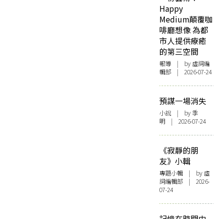
Happy
Medium顛覆咖
啡廳想像 為都
市人提供療癒
的第三空間
報導
| by 虛詞編
輯部 | 2026-07-24
預謀一場消失
小說
| by 季
明 | 2026-07-24
《寂靜的朋
友》小輯
專題小輯
| by 虛
詞編輯部 | 2026-
07-24
記憶在時間中