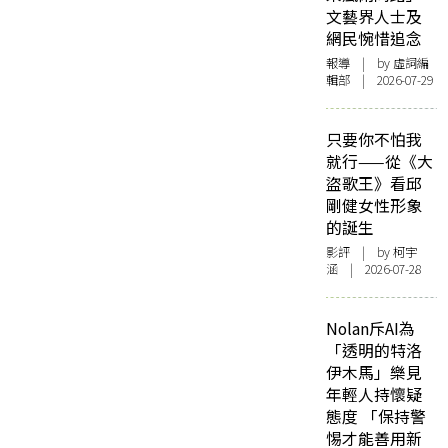
文藝界人士及
網民惋惜追念
報導
| by 虛詞編
輯部 | 2026-07-29
只要你不怕我
就行——從《大
盜歌王》看邱
剛健女性形象
的誕生
影評
| by 柯宇
涵 | 2026-07-28
Nolan斥AI為
「透明的特洛
伊木馬」樂見
年輕人持懷疑
態度 「保持警
惕才能善用新