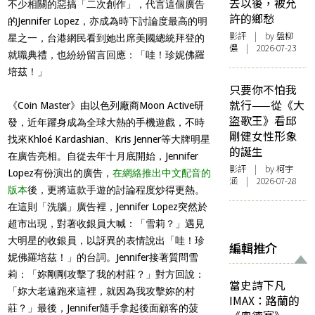
去以後，被允
不少相關的惡搞「二次創作」，代言這個廣告
許的鄉愁
的Jennifer Lopez，亦成為時下討論度最高的明
影評
| by 盤柳
星之一，台港網民看到她出席美國總統拜登的
儂 | 2026-07-23
就職典禮，也紛紛留言回應：「哇！珍妮佛羅
培茲！」
只要你不怕我
就行——從《大
《Coin Master》由以色列廠商Moon Active研
盜歌王》看邱
發，近年躍身成為全球大熱的手機遊戲，不時
剛健女性形象
找來Khloé Kardashian、Kris Jenner等大牌明星
的誕生
在廣告亮相。自從去年十月底開始，Jennifer
影評
| by 柯宇
Lopez有份演出的廣告，
在網絡推出中文配音的
涵 | 2026-07-28
版本
後，更將這款手遊的討論程度炒得更熱。
在這則「洗腦」廣告裡，Jennifer Lopez突然於
超市出現，對著收銀員大喊：「雪莉？」遇見
大明星的收銀員，以訝異的表情說出「哇！珍
編輯推介
妮佛羅培茲！」的台詞。Jennifer接著質問雪
莉：「妳剛剛攻擊了我的村莊？」對方回說：
當史詩下凡
「妳大老遠跑來這裡，就因為我攻擊妳的村
IMAX：路蘭的
莊？」最後，Jennifer隨手拿起後面顧客的菠