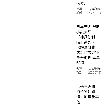
技術」
報導
| by 虛詞編
輯部 | 2026-07-28
日本著名推理
小說大師、
「神探伽利
略」系列、
《解憂雜貨
店》作者東野
圭吾逝世 享年
68歲
報導
| by 虛詞編
輯部 | 2026-07-27
【邁克專欄：
拍子簿】國
情、風情及其
他