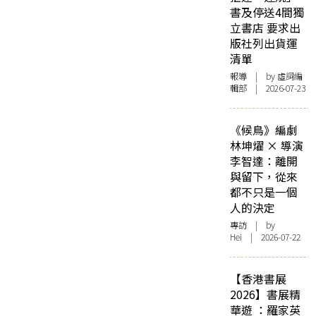
書及停送4間獨
立書店 要求出
版社列出貨運
清單
報導
| by 虛詞編
輯部 | 2026-07-23
《候鳥》編劇
林坤燿 × 導演
李智達：離開
與留下，從來
都不只是一個
人的決定
專訪
| by
Hei | 2026-07-22
【香港書展
2026】書展精
華遊 ：羅家英