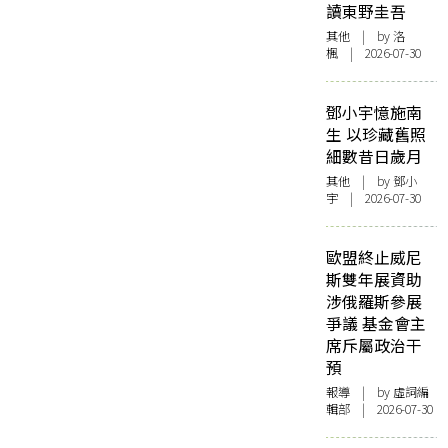
讀東野圭吾
其他
| by
洛
楓
| 2026-07-30
鄧小宇憶施南
生 以珍藏舊照
細數昔日歲月
其他
| by 鄧小
宇 | 2026-07-30
歐盟終止威尼
斯雙年展資助
涉俄羅斯參展
爭議 基金會主
席斥屬政治干
預
報導
| by 虛詞編
輯部 | 2026-07-30