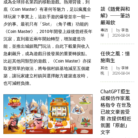
成為全球排名第四的移動遊戲。熱潮背後，到
談《錯覺與和
底《Coin Master》有著何等魅力，足以瘋魔全
解》──筆訪
球玩家？事實上，這款手遊的爆發並非一朝一
嚴瀚欽
夕的事。最初只有「Slot」（角子機）功能的
專訪
| by 李浩
《Coin Master》，2010年開發上線後曾經長年
榮 | 2026-08-04
沉寂，直到最近兩年開始轉型，增加建造功
能，並推出城鎮戰鬥玩法，自此下載量與收入
任俠之風：憶
急劇飆升，成為遊戲日後發展的重要轉捩點。
施南生
比起其他同類型的遊戲，《Coin Master》亦採
其他
| by 李焯
取更簡單的做法，將每個村鎮基地減至五個建
桃 | 2026-08-04
築，讓玩家建立村鎮與選擇敵方建築進攻時，
也可減輕負擔。
ChatGPT拒生
成模仿作家風
格指令 在世及
已故文豪皆受
限 改提供相近
氛圍「原創」
文字