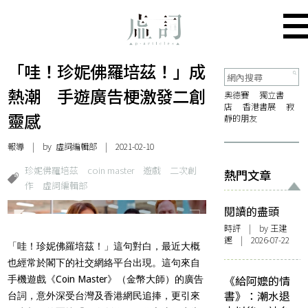
「哇！珍妮佛羅培茲！」成
熱潮 手遊廣告梗激發二創
奧德賽
獨立書
店
香港書展
寂
靈感
靜的朋友
報導
| by 虛詞編輯部 | 2021-02-10
珍妮佛羅培茲
coin master
遊戲
二次創
熱門文章
作
虛詞編輯部
閱讀的盡頭
時評
| by 王建
鏗 | 2026-07-22
「哇！珍妮佛羅培茲！」這句對白，最近大概
也經常於閣下的社交網絡平台出現。這句來自
《給阿嬤的情
手機遊戲《Coin Master》（金幣大師）的廣告
書》：潮水退
台詞，意外深受台灣及香港網民追捧，更引來