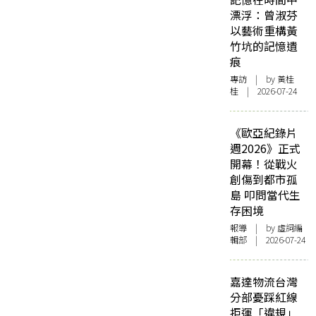
漂浮：曾淑芬
以藝術重構黃
竹坑的記憶遺
痕
專訪
| by 黃桂
桂 | 2026-07-24
《歐亞紀錄片
週2026》正式
開幕！從戰火
創傷到都市孤
島 叩問當代生
存困境
報導
| by 虛詞編
輯部 | 2026-07-24
嘉達物流台灣
分部憂踩紅線
拒運「違規」