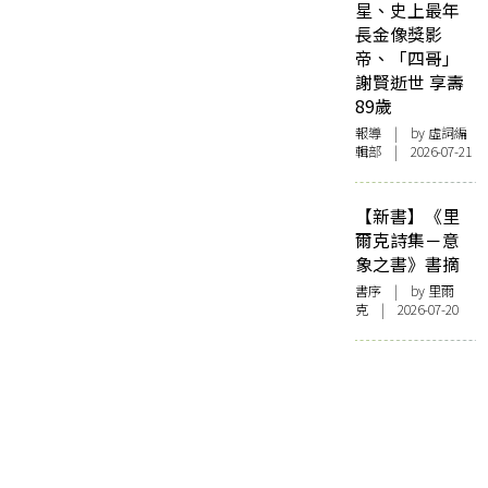
星、史上最年
長金像獎影
帝、「四哥」
謝賢逝世 享壽
89歲
報導
| by 虛詞編
輯部 | 2026-07-21
【新書】《里
爾克詩集－意
象之書》書摘
書序
| by 里爾
克 | 2026-07-20