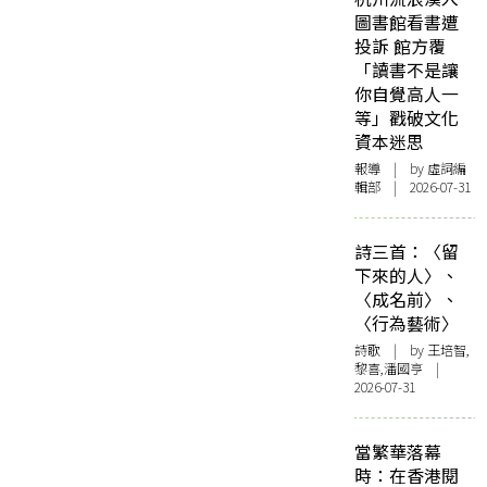
圖書館看書遭
投訴 館方覆
「讀書不是讓
你自覺高人一
等」戳破文化
資本迷思
報導
| by 虛詞編
輯部 | 2026-07-31
詩三首：〈留
下來的人〉、
〈成名前〉、
〈行為藝術〉
詩歌
| by 王培智,
黎喜,潘國亨 |
2026-07-31
當繁華落幕
時：在香港閱