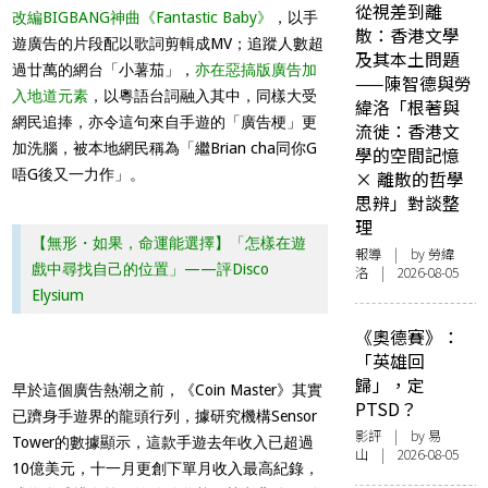
從視差到離
改編BIGBANG神曲《Fantastic Baby》
，以手
散：香港文學
遊廣告的片段配以歌詞剪輯成MV；追蹤人數超
及其本土問題
過廿萬的網台「小薯茄」，
亦在惡搞版廣告加
——陳智德與勞
入地道元素
，以粵語台詞融入其中，同樣大受
緯洛「根著與
網民追捧，亦令這句來自手遊的「廣告梗」更
流徙：香港文
加洗腦，被本地網民稱為「繼Brian cha同你G
學的空間記憶
唔G後又一力作」。
× 離散的哲學
思辨」對談整
理
【無形・如果，命運能選擇】「怎樣在遊
報導
| by 勞緯
戲中尋找自己的位置」——評Disco
洛 | 2026-08-05
Elysium
《奧德賽》：
「英雄回
歸」，定
早於這個廣告熱潮之前，《Coin Master》其實
PTSD？
已躋身手遊界的龍頭行列，據研究機構Sensor
影評
| by 易
Tower的數據顯示，這款手遊去年收入已超過
山 | 2026-08-05
10億美元，十一月更創下單月收入最高紀錄，