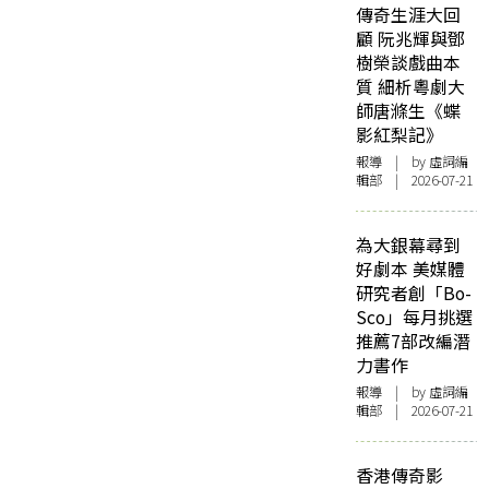
傳奇生涯大回
顧 阮兆輝與鄧
樹榮談戲曲本
質 細析粵劇大
師唐滌生《蝶
影紅梨記》
報導
| by 虛詞編
輯部 | 2026-07-21
為大銀幕尋到
好劇本 美媒體
研究者創「Bo-
Sco」每月挑選
推薦7部改編潛
力書作
報導
| by 虛詞編
輯部 | 2026-07-21
香港傳奇影