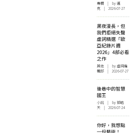
專欄
| by
邁
克
| 2026-07-27
黑夜漫長，但
我們拒絕失聲
虛詞精選「歐
亞紀錄片週
2026」4部必看
之作
其他
| by 虛詞編
輯部 | 2026-07-27
後巷中的智慧
國王
小說
| by 鄧皓
天 | 2026-07-24
你好，我想點
一份藝術！