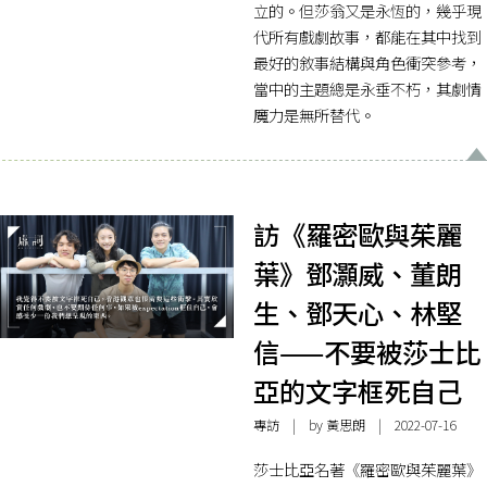
立的。但莎翁又是永恆的，幾乎現
代所有戲劇故事，都能在其中找到
最好的敘事結構與角色衝突參考，
當中的主題總是永垂不朽，其劇情
魔力是無所替代。
訪《羅密歐與茱麗
葉》鄧灝威、董朗
生、鄧天心、林堅
信——不要被莎士比
亞的文字框死自己
專訪
| by
黃思朗
| 2022-07-16
莎士比亞名著《羅密歐與茱麗葉》