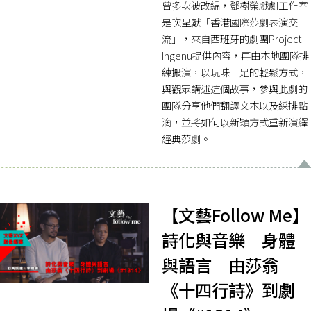
曾多次被改編，鄧樹榮戲劇工作室
是次呈獻「香港國際莎劇表演交
流」，來自西班牙的劇團Project
Ingenu提供內容，再由本地團隊排
練搬演，以玩味十足的輕鬆方式，
與觀眾講述這個故事，參與此劇的
團隊分享他們翻譯文本以及綵排點
滴，並將如何以新穎方式重新演繹
經典莎劇。
【文藝Follow Me】
詩化與音樂 身體
與語言 由莎翁
《十四行詩》到劇