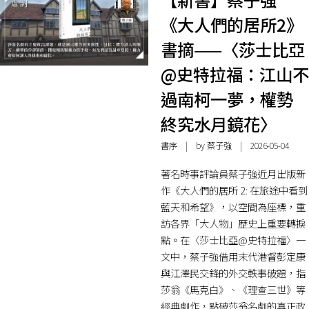
《大人們的居所2》
書摘——〈莎士比亞
@史特拉福：江山不
過南柯一夢，權勢
終究水月鏡花〉
書序
| by 蔡子強 | 2026-05-04
著名時事評論員蔡子強近月出版新
作《大人們的居所 2: 在旅途中看到
藍天和希望》，以空間為座標，重
訪各界「大人物」歷史上重要轉捩
點。在〈莎士比亞@史特拉福〉一
文中，蔡子強借用末代港督彭定康
與江澤民交鋒的外交軼事破題，指
莎翁《馬克白》、《理查三世》等
經典劇作，點破莎翁名劇的真正政