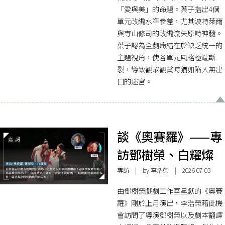
「愛與美」的命題。葉子指出4個
單元改編水準參差，尤其波特萊爾
與寺山修司的改編流失原詩神髓。
葉子認為全劇癥結在於缺乏統一的
主題視角，使各單元風格極端斷
裂，導致觀眾觀賞時猶如陷入無出
口的迷宮。
談《奧賽羅》——專
訪鄧樹榮、白耀燦
專訪
| by 李浩榮 | 2026-07-03
由鄧樹榮戲劇工作室呈獻的《奧賽
羅》剛於上月演出，李浩榮藉此機
會訪問了導演鄧樹榮以及劇本翻譯