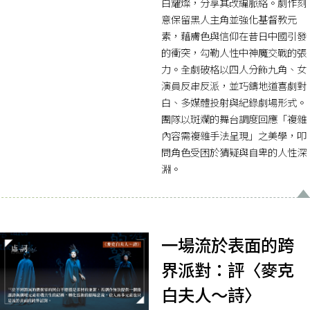
白耀燦，分享其改編脈絡。劇作刻
意保留黑人主角並強化基督教元
素，藉膚色與信仰在昔日中國引發
的衝突，勾勒人性中神魔交戰的張
力。全劇破格以四人分飾九角、女
演員反串反派，並巧鑄地道喜劇對
白、多媒體投射與紀錄劇場形式。
團隊以斑斕的舞台調度回應「複雜
內容需複雜手法呈現」之美學，叩
問角色受困於猜疑與自卑的人性深
淵。
一場流於表面的跨
界派對：評〈麥克
白夫人～詩〉