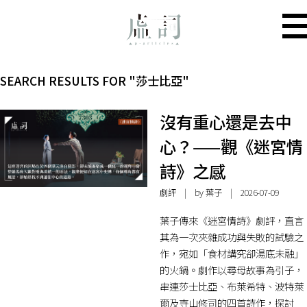
SEARCH RESULTS FOR "莎士比亞"
沒有重心還是去中
心？——觀《迷宮情
詩》之感
劇評
| by 葉子 | 2026-07-09
葉子傳來《迷宮情詩》劇評，直言
其為一次夾雜成功與失敗的試驗之
作，宛如「食材講究卻湯底未融」
的火鍋。劇作以尋母故事為引子，
串連莎士比亞、布萊希特、波特萊
爾及寺山修司的四首詩作，探討