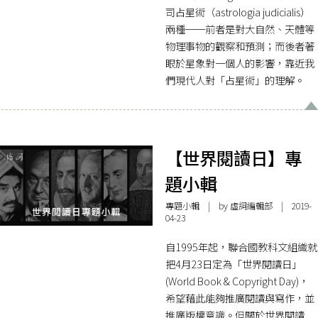
司占星術（astrologia judicialis）
兩種──前者是對大自然、天體等
物理事物的觀察和預測；而後者著
眼於星象對一個人的影響，靠近我
們現代人對「占星術」的理解。
【世界閱讀日】專
題小輯
專題小輯
| by 虛詞編輯部 | 2019-
04-23
自1995年起，聯合國教科文組織就
把4月23日定為「世界閱讀日」
(World Book & Copyright Day)，
希望藉此能夠推廣閱讀與寫作，並
推廣版權意識。但關於世界閱讀