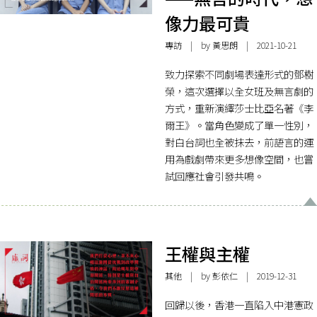
像力最可貴
專訪
| by
黃思朗
| 2021-10-21
致力探索不同劇場表達形式的鄧樹
榮，這次選擇以全女班及無言劇的
方式，重新演繹莎士比亞名著《李
爾王》。當角色變成了單一性別，
對白台詞也全被抹去，前語言的運
用為戲劇帶來更多想像空間，也嘗
試回應社會引發共鳴。
王權與主權
其他
| by
彭依仁
| 2019-12-31
回歸以後，香港一直陷入中港憲政