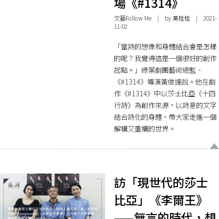
場《#1314》
文藝Follow Me
| by 黃桂桂 | 2021-
11-02
「當詩的想像和身體結合會是怎樣
的呢？我覺得這是一個很好的創作
起點。」綠葉劇團藝術總監、
《#1314》導演黃俊達說。他在劇
作《#1314》中以莎士比亞《十四
行詩》為創作來源，以詩意的文字
結合詩化的身體，帶大家走進一個
解構又重構的世界。
訪「現世代的莎士
比亞」《李爾王》
——無言的時代，想