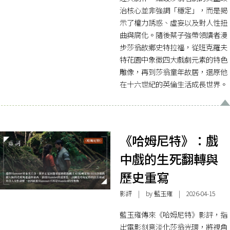
治核心並非強調「穩定」，而是揭
示了權力誘惑、虛妄以及對人性扭
曲與腐化。隨後蔡子強帶領讀者漫
步莎翁故鄉史特拉福，從班克羅夫
特花園中象徵四大戲劇元素的特色
雕像，再到莎翁童年故居，還原他
在十六世紀的英倫生活成長世界。
《哈姆尼特》：戲
中戲的生死翻轉與
歷史重寫
影評
| by
藍玉雍
| 2026-04-15
藍玉雍傳來《哈姆尼特》影評，指
出電影刻意淡化莎翁光環，將視角