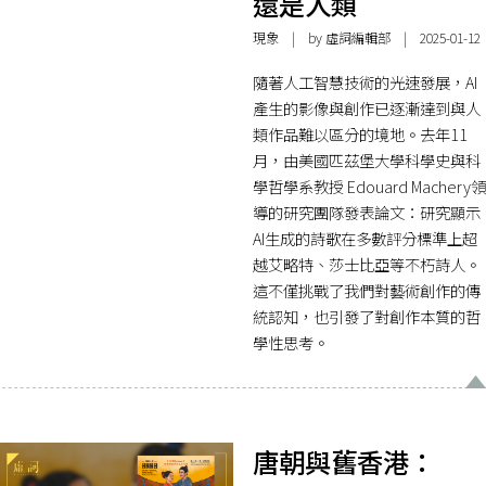
還是人類
現象
| by 虛詞編輯部 | 2025-01-12
隨著人工智慧技術的光速發展，AI
產生的影像與創作已逐漸達到與人
類作品難以區分的境地。去年11
月，由美國匹茲堡大學科學史與科
學哲學系教授 Edouard Machery領
導的研究團隊發表論文：研究顯示
AI生成的詩歌在多數評分標準上超
越艾略特、莎士比亞等不朽詩人。
這不僅挑戰了我們對藝術創作的傳
統認知，也引發了對創作本質的哲
學性思考。
唐朝與舊香港：