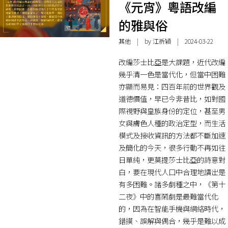
《元宵》粵語改編
的雅與俗
其他
| by
江祈穎
| 2024-03-22
改編莎士比亞是大課題，近代改編
幾乎清一色是當代化，但當中困難
亦顯而易見：四百年前的世界觀及
道德價值，早已今非昔比，如對國
際視野與皇族身份的定位，甚至男
女與膚色人種的政治定型，而生活
模式及接收資訊的方法都不斷加速
及簡化的今天，很多行動不再如往
日單純，更莫提莎士比亞的詩意對
白，要在現代人口中合理地讀出是
有多困難。諸多劇種之中，《第十
二夜》中的喜鬧劇是最難當代化
的，因為在智能手機與網絡時代，
錯摸、誤解與偶合，幾乎是難以成