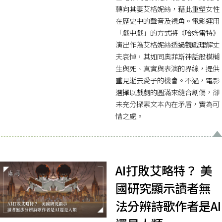
轉向其妻艾格妮絲，藉此重塑女性
在歷史中的聲音及視角。電影運用
「戲中戲」的方式將《哈姆雷特》
演出作為艾格妮絲透過觀戲理解丈
夫哀悼，其如同奧菲斯神話般模糊
生與死、真實與表演的界線，提供
重見逝去愛子的機會。不過，電影
選擇以戲劇的圓滿來縫合創傷，卻
未充分探索文本內在矛盾，實為可
惜之處。
AI打敗艾略特？ 美
國研究顯示讀者無
法分辨詩歌作者是AI