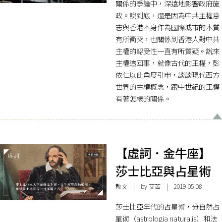
關係的爭論中，深遠地影響政府施
政。說到底，還是因為中共主權意
志與香港本身作為國際城市的本質
有所衝突，也關係到香港人對中共
主權的認受性一直有所質疑。說來
主權這回事，就像古代的王權，彭
依仁以此角度引申，談談現代西方
世界的主權概念，跟中世紀的王權
有著怎樣的關係。
【虛詞．金牛座】
莎士比亞與占星術
散文
| by
艾苦
| 2019-05-08
莎士比亞年代的占星術，分自然占
星術（astrologia naturalis）和法