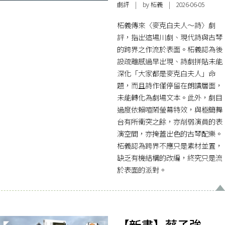
劇評
| by 柘義 | 2026-06-05
柘義傳來〈麥克白夫人～詩〉劇
評，指出這場川劇、現代詩與古琴
的跨界之作流於表面。柘義認為後
設疏離感過早出現、詩劇拼貼未能
深化「大家都是麥克白夫人」命
題，而且詩作僅停留在朗讀層面，
未能轉化為劇場文本。此外，劇目
過度依賴喧鬧螢幕特效，與極簡舞
台有所衝突之餘，亦削弱演員的表
演空間，亦掩蓋出色的古琴配樂。
柘義認為跨界不應只是素材並置，
缺乏有機結構的改編，終究只是流
於表面的派對。
【新書】蔡子強