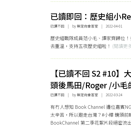
已讀即回：歷史組小Re-
已讀不回
| by 無定向會客室 | 2022-04-01
歷史組戰隊成員范小毛、譚家齊歸位！
去重溫，支持五夜歷史組啦！
(閱讀更多
【已讀不回 S2 #10】
頭後馬田/Roger /小
已讀不回
| by 無定向會客室 | 2022-03-24
有冇人想知 Book Channel 邊位嘉賓
太辛苦，所以避走台灣？#小樺 鏡頭前睇
BookChannel 第二季花絮片段絕