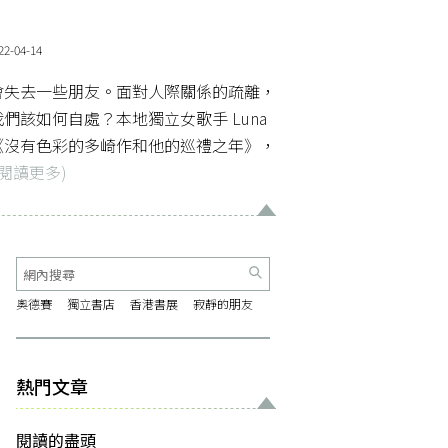
2-04-14
會失去一些朋友。面對人際關係的疏離，
們該如何自處？本地獨立女歌手 Luna
春樹的《沒有色彩的多崎作和他的巡禮之年》，
(閱讀更多)
奧德賽
獨立書店
香港書展
寂靜的朋友
熱門文章
閱讀的盡頭