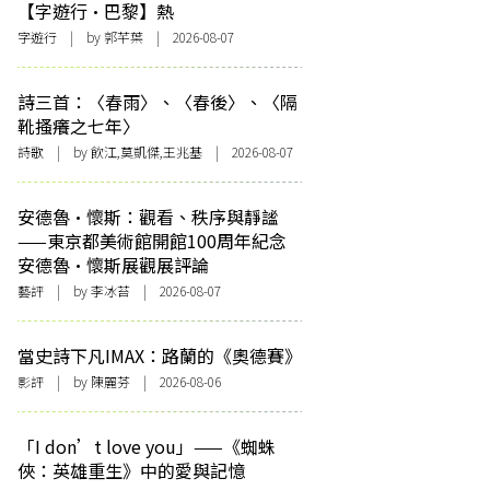
【字遊行·巴黎】熱
字遊行
| by 郭芊葉 | 2026-08-07
詩三首：〈春雨〉、〈春後〉、〈隔
靴搔癢之七年〉
詩歌
| by 飲江,莫凱傑,王兆基 | 2026-08-07
安德魯·懷斯：觀看、秩序與靜謐
——東京都美術館開館100周年紀念
安德魯·懷斯展觀展評論
藝評
| by 李冰苔 | 2026-08-07
當史詩下凡IMAX：路蘭的《奧德賽》
影評
| by 陳麗芬 | 2026-08-06
「I don’t love you」——《蜘蛛
俠：英雄重生》中的愛與記憶