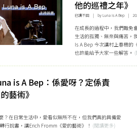
他的巡禮之年》
已讀不回
| by Luna is A Bep | 202
在成長的過程中，我們難免
生活的孤獨、無奈與痛苦，我
Is A Bep 今次講村上
也許能給予大家一些解答。
una is A Bep：係愛呀？定係責
愛的藝術》
麼？在日常生活中，愛看似無所不在，但我們真的具備愛
行說書，講Erich Fromm《愛的藝術》！
(閱讀更多)