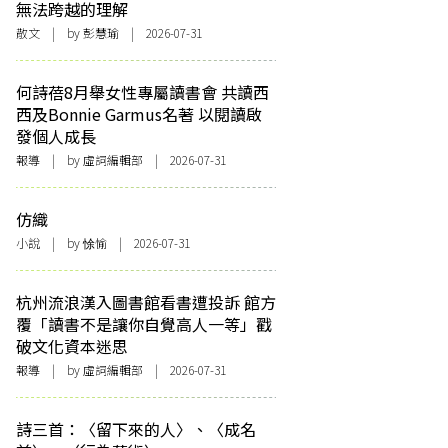
無法跨越的理解
散文
| by 彭慧瑜 | 2026-07-31
何詩蓓8月舉女性專屬讀書會 共讀西
西及Bonnie Garmus名著 以閱讀啟
發個人成長
報導
| by 虛詞編輯部 | 2026-07-31
仿織
小說
| by 悇愉 | 2026-07-31
杭州流浪漢入圖書館看書遭投訴 館方
覆「讀書不是讓你自覺高人一等」戳
破文化資本迷思
報導
| by 虛詞編輯部 | 2026-07-31
詩三首：〈留下來的人〉、〈成名