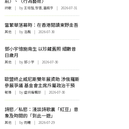
前〉、〈行為藝術〉
詩歌
| by 王培智,黎喜,潘國亨 | 2026-07-31
當繁華落幕時：在香港閱讀東野圭吾
其他
| by
洛楓
| 2026-07-30
鄧小宇憶施南生 以珍藏舊照 細數昔
日歲月
其他
| by 鄧小宇 | 2026-07-30
歐盟終止威尼斯雙年展資助 涉俄羅斯
參展爭議 基金會主席斥屬政治干預
報導
| by 虛詞編輯部 | 2026-07-30
詩慾／私慾：淺談詩歌裏「紅豆」意
象及時間的「到此一遊」
其他
| by 雨曦 | 2026-07-29