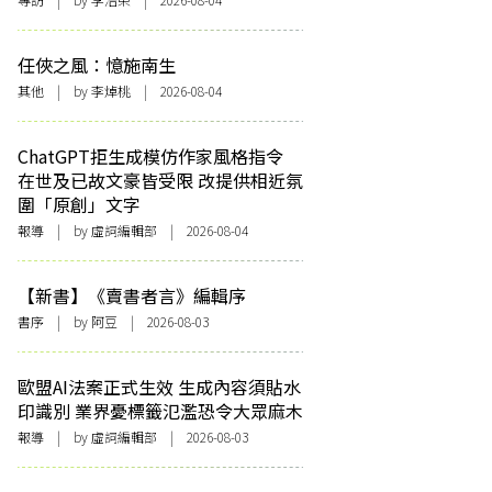
任俠之風：憶施南生
其他
| by 李焯桃 | 2026-08-04
ChatGPT拒生成模仿作家風格指令
在世及已故文豪皆受限 改提供相近氛
圍「原創」文字
報導
| by 虛詞編輯部 | 2026-08-04
【新書】《賣書者言》編輯序
書序
| by 阿豆 | 2026-08-03
歐盟AI法案正式生效 生成內容須貼水
印識別 業界憂標籤氾濫恐令大眾麻木
報導
| by 虛詞編輯部 | 2026-08-03