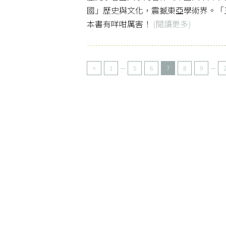
國」歷史與文化，震撼東亞學術界。「
本書有咩咁厲害！
(閱讀更多)
...
...
<
1
5
6
7
8
9