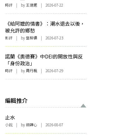
時評
| by 王建鏗 | 2026-07-22
《給阿嬤的情書》：潮水退去以後，
被允許的鄉愁
影評
| by 盤柳儂 | 2026-07-23
諾蘭《奧德賽》中DEI的開放性與反
「身份政治」
時評
| by
周丹楓
| 2026-07-29
編輯推介
止水
小說
| by 胡韡心 | 2026-08-07