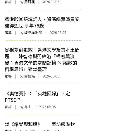
影評
| by
周丹楓
| 2026-08-06
香港殿堂級填詞人、資深綠葉演員黎
彼得逝世 享年76歲
報導
| by 虛詞編輯部 | 2026-08-05
從視差到離散：香港文學及其本土問
題 ——陳智德與勞緯洛「根著與流
徙：香港文學的空間記憶 × 離散的
哲學思辨」對談整理
報導
| by 勞緯洛 | 2026-08-05
《奧德賽》：「英雄回歸」，定
PTSD？
影評
| by 易山 | 2026-08-05
談《錯覺與和解》──筆訪嚴瀚欽
專訪
| by 李浩榮 | 2026-08-04