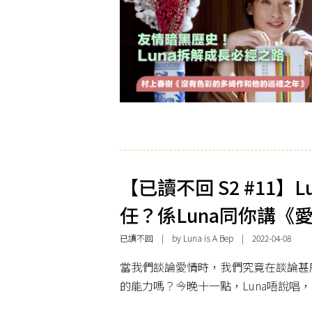
【已讀不回 S2 #11】L
任？係Luna同你講《
已讀不回
| by Luna is A Bep | 2022-04-08
當我們談論愛情時，我們究竟在談論甚
的能力嗎？今晚十一點，Luna唔說唱，轉