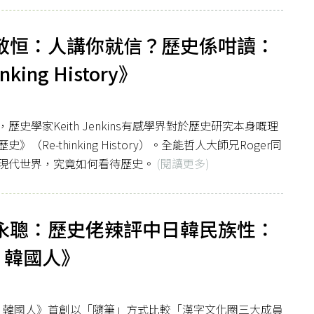
】李敬恒：人講你就信？歷史係咁讀：
inking History》
學家Keith Jenkins有感學界對於歷史研究本身嘅理
e-thinking History）。全能哲人大師兄Roger同
現代世界，究竟如何看待歷史。
(閱讀更多)
】范永聰：歷史佬辣評中日韓民族性：
 韓國人》
人 韓國人》首創以「隨筆」方式比較「漢字文化圈三大成員