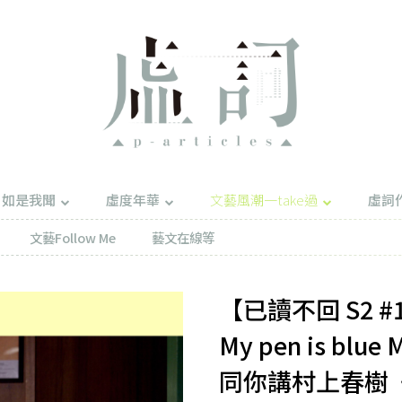
如是我聞
虛度年華
文藝風潮一take過
虛詞
文藝Follow Me
藝文在線等
【已讀不回 S2 #12
My pen is blue M
同你講村上春樹