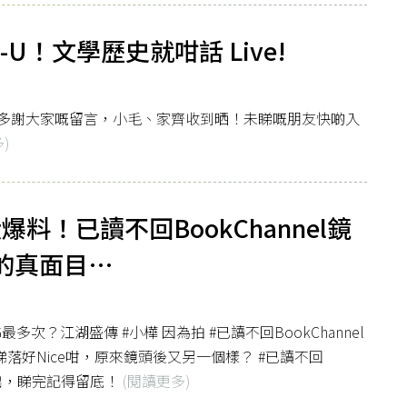
U！文學歷史就咁話 Live!
多謝大家嘅留言，小毛、家齊收到晒！未睇嘅朋友快啲入
)
大爆料！已讀不回BookChannel鏡
毛的真面目…
NG最多次？江湖盛傳 #小樺 因為拍 #已讀不回BookChannel
落好Nice咁，原來鏡頭後又另一個樣？ #已讀不回
密流出，睇完記得留底！
(閱讀更多)