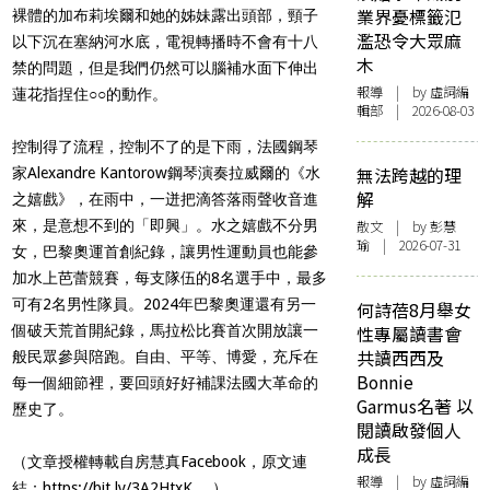
業界憂標籤氾
裸體的加布莉埃爾和她的姊妹露出頭部，頸子
濫恐令大眾麻
以下沉在塞納河水底，電視轉播時不會有十八
木
禁的問題，但是我們仍然可以腦補水面下伸出
報導
| by 虛詞編
蓮花指捏住○○的動作。
輯部 | 2026-08-03
控制得了流程，控制不了的是下雨，法國鋼琴
無法跨越的理
家Alexandre Kantorow鋼琴演奏拉威爾的《水
解
之嬉戲》，在雨中，一迸把滴答落雨聲收音進
來，是意想不到的「即興」。水之嬉戲不分男
散文
| by 彭慧
瑜 | 2026-07-31
女，巴黎奧運首創紀錄，讓男性運動員也能參
加水上芭蕾競賽，每支隊伍的8名選手中，最多
可有2名男性隊員。2024年巴黎奧運還有另一
何詩蓓8月舉女
個破天荒首開紀錄，馬拉松比賽首次開放讓一
性專屬讀書會
共讀西西及
般民眾參與陪跑。自由、平等、博愛，充斥在
Bonnie
每一個細節裡，要回頭好好補課法國大革命的
Garmus名著 以
歷史了。
閱讀啟發個人
成長
（文章授權轉載自房慧真Facebook，原文連
報導
| by 虛詞編
結：
https://bit.ly/3A2HtxK
。）