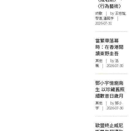
〈行為藝術〉
詩歌
| by 王培智,
黎喜,潘國亨 |
2026-07-31
當繁華落幕
時：在香港閱
讀東野圭吾
其他
| by
洛
楓
| 2026-07-30
鄧小宇憶施南
生 以珍藏舊照
細數昔日歲月
其他
| by 鄧小
宇 | 2026-07-30
歐盟終止威尼