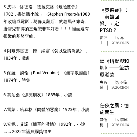
3.皮耶．修德洛．德拉克洛《危險關係》，
《奧德賽》：
1782，書信體小說→→Stephen Frears在1988
「英雄回
年改編成電影，葛倫克蘿斯、約翰馬科維奇、
歸」，定
蜜雪兒菲博的三角戀非常好看！！！裡面還有
PTSD？
很嫩的基努李維。
影評
| by 易
山 | 2026-08-05
4.阿爾弗雷德．德．繆塞《勿以愛情為戲》，
1834年，戲劇
談《錯覺與和
解》──筆訪
5.保羅．魏倫（Paul Verlaine）《無字浪漫曲》
嚴瀚欽
1874年，詩集
專訪
| by 李浩
榮 | 2026-08-04
6.莫泊桑《漂亮朋友》1885年，小說
任俠之風：憶
7.雷蒙．哈狄格《肉體的惡魔》1923年，小說
施南生
其他
| by 李焯
8.安妮．艾諾《簡單的激情》1992年，小說
桃 | 2026-08-04
→→2022年諾貝爾獎得主