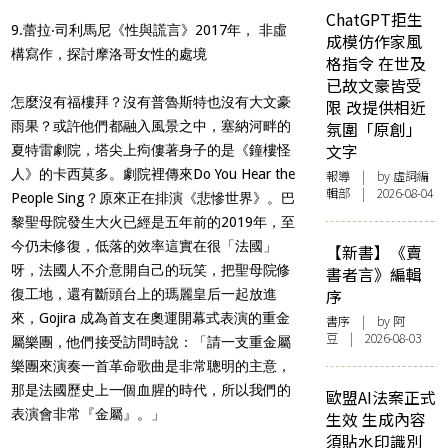
ChatGPT拒生
9.蕾拉‧司利馬尼《性與謊言》2017年， 非虛
成模仿作家風
構寫作，探討摩洛哥女性的處境
格指令 在世及
已故文豪皆受
怎麼沒有福樓拜？沒有普魯斯特也沒有大文豪
限 改提供相近
雨果？或許他們都融入風景之中，塞納河畔的
氛圍「原創」
文字
夏特雷劇院，塔尖上痀僂著身子的是《鐘樓怪
人》的卡西莫多。劇院裡傳來Do You Hear the
報導
| by 虛詞編
輯部 | 2026-08-04
People Sing？原來正在排演《悲慘世界》。巴
黎聖母院發生大火已經是五年前的2019年，至
今仍未修復，低落的效率這實在很「法國」
【新書】《賣
呀，法國人不介意開自己的玩笑，把聖母院修
書者言》編輯
序
復工地，還有斷頭台上的瑪麗皇后一起放進
來，Gojira 成為首支在奧運開幕式表演的重金
書序
| by 阿
豆 | 2026-08-03
屬樂團，他們接受訪問時說：「請一支重金屬
樂團來演奏一首革命歌曲是非常聰明的主意，
那是法國歷史上一個血腥的時代，所以我們的
歐盟AI法案正式
表演會非常『金屬』。」
生效 生成內容
須貼水印識別