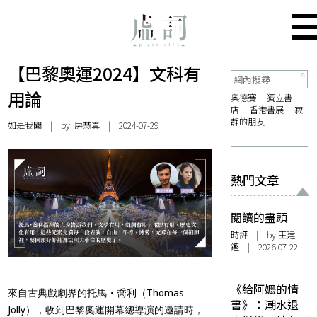
【巴黎奧運2024】文科有
用論
奧德賽
獨立書
店
香港書展
寂
靜的朋友
如是我聞
| by 房慧真 | 2024-07-29
熱門文章
閱讀的盡頭
時評
| by 王建
鏗 | 2026-07-22
《給阿嬤的情
來自古典戲劇界的托馬・喬利（Thomas
書》：潮水退
Jolly），收到巴黎奧運開幕總導演的邀請時，