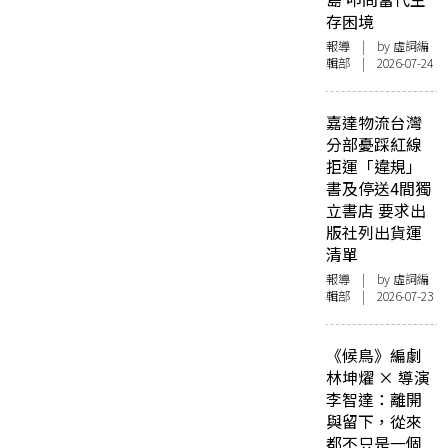
存困境
報導
| by 虛詞編
輯部 | 2026-07-24
嘉達物流台灣
分部憂踩紅線
拒運「違規」
書及停送4間獨
立書店 要求出
版社列出貨運
清單
報導
| by 虛詞編
輯部 | 2026-07-23
《候鳥》編劇
林坤燿 × 導演
李智達：離開
與留下，從來
都不只是一個