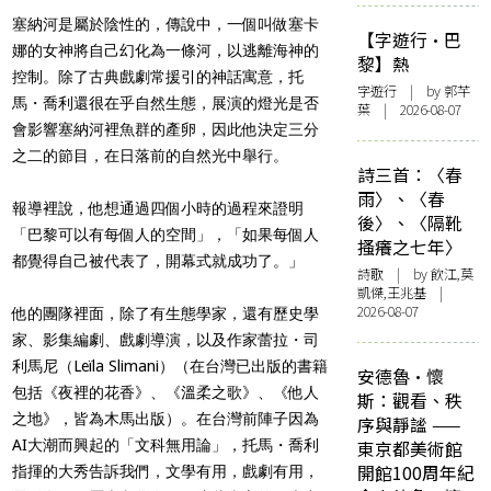
塞納河是屬於陰性的，傳說中，一個叫做塞卡
【字遊行·巴
娜的女神將自己幻化為一條河，以逃離海神的
黎】熱
控制。除了古典戲劇常援引的神話寓意，托
字遊行
| by 郭芊
馬・喬利還很在乎自然生態，展演的燈光是否
葉 | 2026-08-07
會影響塞納河裡魚群的產卵，因此他決定三分
之二的節目，在日落前的自然光中舉行。
詩三首：〈春
雨〉、〈春
報導裡說，他想通過四個小時的過程來證明
後〉、〈隔靴
「巴黎可以有每個人的空間」，「如果每個人
搔癢之七年〉
都覺得自己被代表了，開幕式就成功了。」
詩歌
| by 飲江,莫
凱傑,王兆基 |
2026-08-07
他的團隊裡面，除了有生態學家，還有歷史學
家、影集編劇、戲劇導演，以及作家蕾拉・司
利馬尼（Leïla Slimani）（在台灣已出版的書籍
安德魯·懷
包括《夜裡的花香》、《溫柔之歌》、《他人
斯：觀看、秩
之地》，皆為木馬出版）。在台灣前陣子因為
序與靜謐 ——
AI大潮而興起的「文科無用論」，托馬・喬利
東京都美術館
開館100周年紀
指揮的大秀告訴我們，文學有用，戲劇有用，