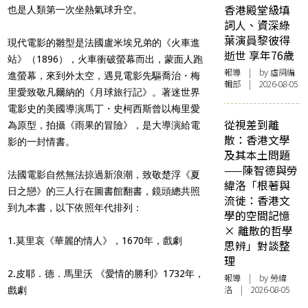
香港殿堂級填
也是人類第一次坐熱氣球升空。
詞人、資深綠
葉演員黎彼得
現代電影的雛型是法國盧米埃兄弟的《火車進
逝世 享年76歲
站》（1896），火車衝破螢幕而出，蒙面人跑
報導
| by 虛詞編
進螢幕，來到外太空，遇見電影先驅喬治・梅
輯部 | 2026-08-05
里愛致敬凡爾納的《月球旅行記》。著迷世界
電影史的美國導演馬丁・史柯西斯曾以梅里愛
從視差到離
為原型，拍攝《雨果的冒險》，是大導演給電
散：香港文學
影的一封情書。
及其本土問題
——陳智德與勞
法國電影自然無法掠過新浪潮，致敬楚浮《夏
緯洛「根著與
日之戀》的三人行在圖書館翻書，鏡頭總共照
流徙：香港文
到九本書，以下依照年代排列：
學的空間記憶
× 離散的哲學
1.莫里哀《華麗的情人》，1670年，戲劇
思辨」對談整
理
2.皮耶．德．馬里沃 《愛情的勝利》1732年，
報導
| by 勞緯
洛 | 2026-08-05
戲劇