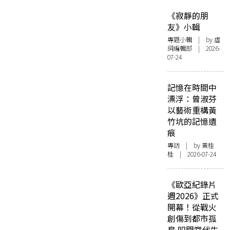
《寂靜的朋
友》小輯
專題小輯
| by 虛
詞編輯部 | 2026-
07-24
記憶在時間中
漂浮：曾淑芬
以藝術重構黃
竹坑的記憶遺
痕
專訪
| by 黃桂
桂 | 2026-07-24
《歐亞紀錄片
週2026》正式
開幕！從戰火
創傷到都市孤
島 叩問當代生