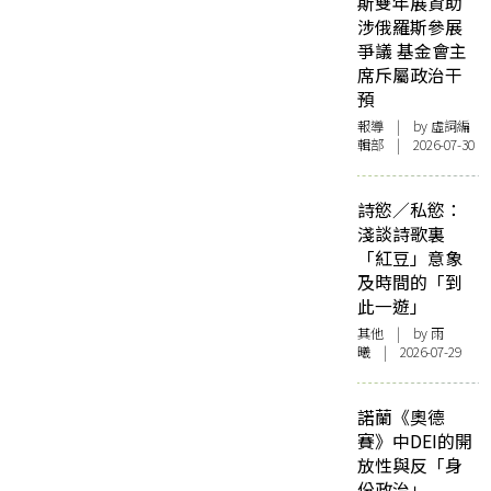
斯雙年展資助
涉俄羅斯參展
爭議 基金會主
席斥屬政治干
預
報導
| by 虛詞編
輯部 | 2026-07-30
詩慾／私慾：
淺談詩歌裏
「紅豆」意象
及時間的「到
此一遊」
其他
| by 雨
曦 | 2026-07-29
諾蘭《奧德
賽》中DEI的開
放性與反「身
份政治」