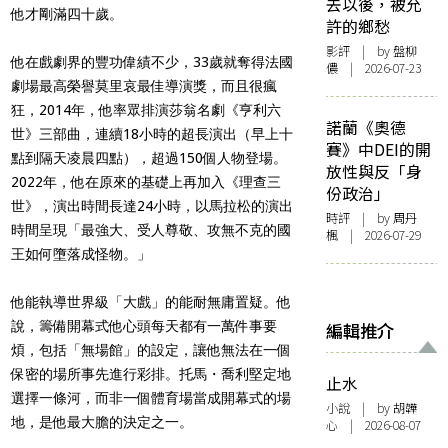
去以後，被允
他才剛滿四十歲。
許的鄉愁
影評
| by 盤柳
他在戲劇界的豐功偉績不少，33歲就奪得法國
儂 | 2026-07-23
劇場最高榮譽莫里哀最佳導演獎，而且很瘋
狂，2014年，他率眾排演莎翁名劇《亨利六
諾蘭《奧德
世》三部曲，連續18小時的超長演出（早上十
賽》中DEI的開
點到隔天凌晨四點），超過150個人物登場。
放性與反「身
2022年，他在原來的基礎上再加入《理查三
份政治」
世》，演出時間長達24小時，以馬拉松的演出
時評
| by
周丹
時間呈現「最強大、受人尊敬、攻無不克的國
楓
| 2026-07-29
王如何墮落成怪物。」
他能執導世界級「大戲」的能耐無庸置疑。他
說，籌備開幕式他心頭每天都有一萬件事要
編輯推介
煩，包括「無場館」的設定，讓他無法在一個
保密的場所事先進行彩排。托馬・喬利堅定地
止水
選擇一條河，而非一個體育場當成開幕式的場
小說
| by 胡韡
地，是他最大膽的決定之一。
心 | 2026-08-07