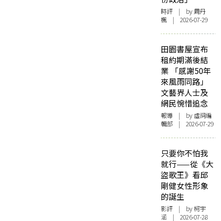
時評
| by
周丹
楓
| 2026-07-29
田園書屋宣布
租約期滿後結
業 「感謝50年
來風雨同路」
文藝界人士及
網民惋惜追念
報導
| by 虛詞編
輯部 | 2026-07-29
只要你不怕我
就行——從《大
盜歌王》看邱
剛健女性形象
的誕生
影評
| by 柯宇
涵 | 2026-07-28