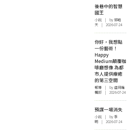
後巷中的智慧
國王
小說
| by 鄧皓
天 | 2026-07-24
你好，我想點
一份藝術！
Happy
Medium顛覆咖
啡廳想像 為都
市人提供療癒
的第三空間
報導
| by 虛詞編
輯部 | 2026-07-24
預謀一場消失
小說
| by 季
明 | 2026-07-24