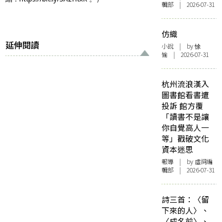
輯部 | 2026-07-31
仿織
延伸閱讀
小說
| by 悇
愉 | 2026-07-31
杭州流浪漢入
圖書館看書遭
投訴 館方覆
「讀書不是讓
你自覺高人一
等」戳破文化
資本迷思
報導
| by 虛詞編
輯部 | 2026-07-31
詩三首：〈留
下來的人〉、
〈成名前〉、