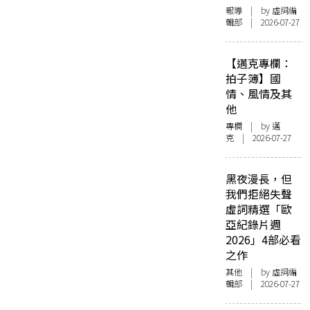
報導
| by 虛詞編
輯部 | 2026-07-27
【邁克專欄：
拍子簿】國
情、風情及其
他
專欄
| by
邁
克
| 2026-07-27
黑夜漫長，但
我們拒絕失聲
虛詞精選「歐
亞紀錄片週
2026」4部必看
之作
其他
| by 虛詞編
輯部 | 2026-07-27