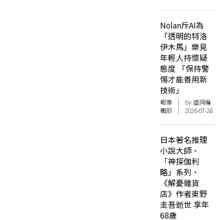
Nolan斥AI為
「透明的特洛
伊木馬」樂見
年輕人持懷疑
態度 「保持警
惕才能善用新
技術」
報導
| by 虛詞編
輯部 | 2026-07-28
日本著名推理
小說大師、
「神探伽利
略」系列、
《解憂雜貨
店》作者東野
圭吾逝世 享年
68歲