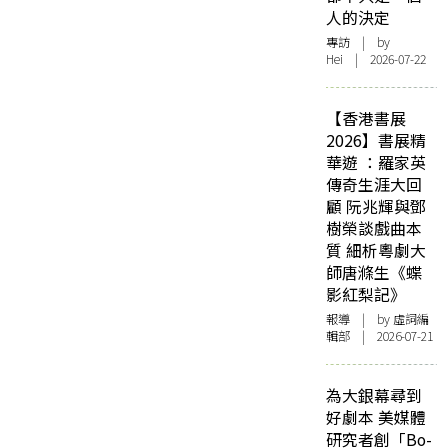
人的決定
專訪
| by
Hei | 2026-07-22
【香港書展
2026】書展精
華遊 ：羅家英
傳奇生涯大回
顧 阮兆輝與鄧
樹榮談戲曲本
質 細析粵劇大
師唐滌生《蝶
影紅梨記》
報導
| by 虛詞編
輯部 | 2026-07-21
為大銀幕尋到
好劇本 美媒體
研究者創「Bo-