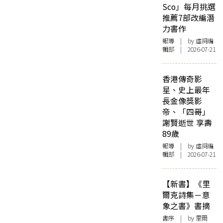
Sco」每月挑選
推薦7部改編潛
力書作
報導
| by 虛詞編
輯部 | 2026-07-21
香港傳奇影
星、史上最年
長金像獎影
帝、「四哥」
謝賢逝世 享壽
89歲
報導
| by 虛詞編
輯部 | 2026-07-21
【新書】《里
爾克詩集－意
象之書》書摘
書序
| by 里爾