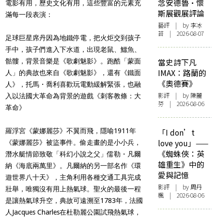
念安德魯·懷
電影有用，歷史文化有用，這些豐富的元素充
斯展觀展評論
滿每一段表演：
藝評
| by 李冰
苔 | 2026-08-07
足球巨星席丹因為地鐵停電，把火炬交到孩子
手中，孩子們進入下水道，出現老鼠、鱷魚、
當史詩下凡
骷髏，背景音樂是《歌劇魅影》。跑酷「蒙面
IMAX：路蘭的
人」的典故也來自《歌劇魅影》，還有《鐵面
《奧德賽》
人》，托馬・喬利喜歡玩電動緩解緊張，也融
影評
| by 陳麗
入以法國大革命為背景的遊戲《刺客教條：大
芬 | 2026-08-06
革命》
羅浮宮《蒙娜麗莎》不翼而飛，隱喻1911年
「I don’t
love you」——
《蒙娜麗莎》被盜事件。偷走畫的是小小兵，
《蜘蛛俠：英
潛水艇情節致敬「科幻小說之父」儒勒・凡爾
雄重生》中的
納《海底兩萬里》。凡爾納的另一部名作《環
愛與記憶
遊世界八十天》，主角利用各種交通工具完成
影評
| by
周丹
壯舉，唯獨沒有用上熱氣球。聖火的最後一程
楓
| 2026-08-06
是讓熱氣球升空，典故可遠溯至1783年，法國
人Jacques Charles在杜勒麗公園試飛熱氣球，