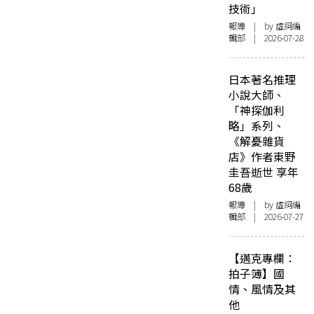
技術」
報導
| by 虛詞編
輯部 | 2026-07-28
日本著名推理
小說大師、
「神探伽利
略」系列、
《解憂雜貨
店》作者東野
圭吾逝世 享年
68歲
報導
| by 虛詞編
輯部 | 2026-07-27
【邁克專欄：
拍子簿】國
情、風情及其
他