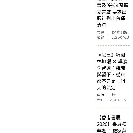
書及停送4間獨
立書店 要求出
版社列出貨運
清單
報導
| by 虛詞編
輯部 | 2026-07-23
《候鳥》編劇
林坤燿 × 導演
李智達：離開
與留下，從來
都不只是一個
人的決定
專訪
| by
Hei | 2026-07-22
【香港書展
2026】書展精
華遊 ：羅家英