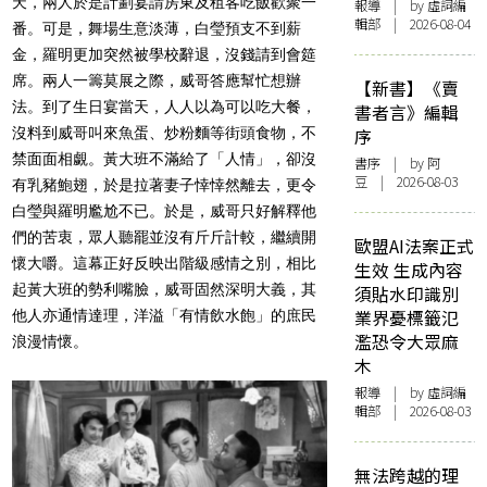
天，兩人於是計劃宴請房東及租客吃飯歡聚一
報導
| by 虛詞編
輯部 | 2026-08-04
番。可是，舞場生意淡薄，白瑩預支不到薪
金，羅明更加突然被學校辭退，沒錢請到會筵
席。兩人一籌莫展之際，威哥答應幫忙想辦
【新書】《賣
法。到了生日宴當天，人人以為可以吃大餐，
書者言》編輯
沒料到威哥叫來魚蛋、炒粉麵等街頭食物，不
序
禁面面相覷。黃大班不滿給了「人情」，卻沒
書序
| by 阿
豆 | 2026-08-03
有乳豬鮑翅，於是拉著妻子悻悻然離去，更令
白瑩與羅明尷尬不已。於是，威哥只好解釋他
們的苦衷，眾人聽罷並沒有斤斤計較，繼續開
歐盟AI法案正式
懷大嚼。這幕正好反映出階級感情之別，相比
生效 生成內容
起黃大班的勢利嘴臉，威哥固然深明大義，其
須貼水印識別
業界憂標籤氾
他人亦通情達理，洋溢「有情飲水飽」的庶民
濫恐令大眾麻
浪漫情懷。
木
報導
| by 虛詞編
輯部 | 2026-08-03
無法跨越的理