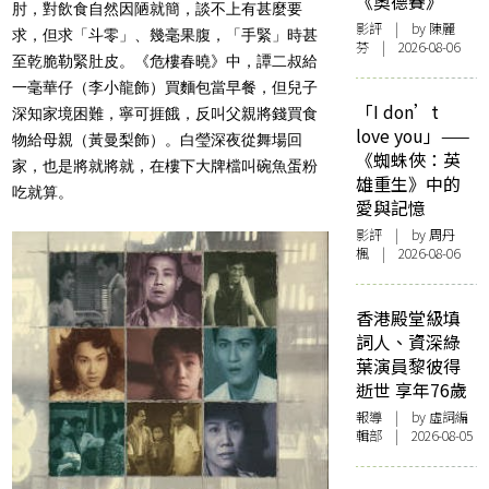
《奧德賽》
肘，對飲食自然因陋就簡，談不上有甚麼要
影評
| by 陳麗
求，但求「斗零」、幾毫果腹，「手緊」時甚
芬 | 2026-08-06
至乾脆勒緊肚皮。《危樓春曉》中，譚二叔給
一毫華仔（李小龍飾）買麵包當早餐，但兒子
「I don’t
深知家境困難，寧可捱餓，反叫父親將錢買食
love you」——
物給母親（黃曼梨飾）。白瑩深夜從舞場回
《蜘蛛俠：英
家，也是將就將就，在樓下大牌檔叫碗魚蛋粉
雄重生》中的
吃就算。
愛與記憶
影評
| by
周丹
楓
| 2026-08-06
香港殿堂級填
詞人、資深綠
葉演員黎彼得
逝世 享年76歲
報導
| by 虛詞編
輯部 | 2026-08-05