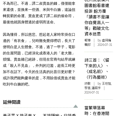
不為而已。不過，譚二叔賣血的錢，僅僅能拿
圖書館看書遭
來還債，並換來一些酒、米與牛白腩，遑論扭
投訴 館方覆
轉貧窮的命運。賣血更成了譚二叔的催命符，
「讀書不是讓
你自覺高人一
最後他就因身體過於虛弱而送命。
等」戳破文化
資本迷思
因為懂得，所以慈悲。想起老人家時常掛在口
報導
| by 虛詞編
邊的「有衣食」，兒時難免覺得嘮叨，長大了
輯部 | 2026-07-31
便明白是人生體會。不過，過了一甲子，電影
的住屋問題，已經演化成香港人的「老大難」
詩三首：〈留
煩惱。賣血雖已絕跡，但現在官商勾結早就練
下來的人〉、
成「殺人不見血」，外判的氾濫，超長工時更
〈成名前〉、
加不在話下。今天的生活真的比昔日更好麼？
〈行為藝術〉
或許我們能夠慶幸的是，不用賒借或賣血才能
詩歌
| by 王培智,
吃到牛白腩的吧。
黎喜,潘國亨 |
2026-07-31
延伸閱讀
當繁華落幕
時：在香港閱
黃子平 X 許子東 X
不談隱喻，只談香