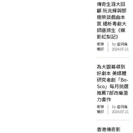
傳奇生涯大回
顧 阮兆輝與鄧
樹榮談戲曲本
質 細析粵劇大
師唐滌生《蝶
影紅梨記》
報導
| by 虛詞編
輯部 | 2026-07-21
為大銀幕尋到
好劇本 美媒體
研究者創「Bo-
Sco」每月挑選
推薦7部改編潛
力書作
報導
| by 虛詞編
輯部 | 2026-07-21
香港傳奇影