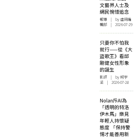
文藝界人士及
網民惋惜追念
報導
| by 虛詞編
輯部 | 2026-07-29
只要你不怕我
就行——從《大
盜歌王》看邱
剛健女性形象
的誕生
影評
| by 柯宇
涵 | 2026-07-28
Nolan斥AI為
「透明的特洛
伊木馬」樂見
年輕人持懷疑
態度 「保持警
惕才能善用新