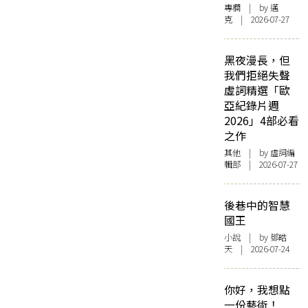
專欄
| by
邁
克
| 2026-07-27
黑夜漫長，但
我們拒絕失聲
虛詞精選「歐
亞紀錄片週
2026」4部必看
之作
其他
| by 虛詞編
輯部 | 2026-07-27
後巷中的智慧
國王
小說
| by 鄧皓
天 | 2026-07-24
你好，我想點
一份藝術！