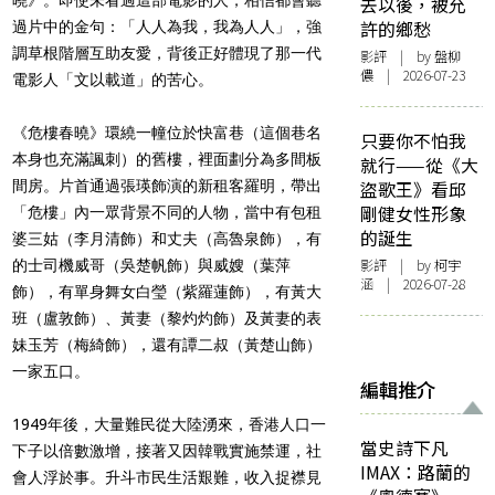
去以後，被允
許的鄉愁
過片中的金句：「人人為我，我為人人」，強
調草根階層互助友愛，背後正好體現了那一代
影評
| by 盤柳
儂 | 2026-07-23
電影人「文以載道」的苦心。
《危樓春曉》環繞一幢位於快富巷（這個巷名
只要你不怕我
本身也充滿諷刺）的舊樓，裡面劃分為多間板
就行——從《大
間房。片首通過張瑛飾演的新租客羅明，帶出
盜歌王》看邱
剛健女性形象
「危樓」內一眾背景不同的人物，當中有包租
的誕生
婆三姑（李月清飾）和丈夫（高魯泉飾），有
影評
| by 柯宇
的士司機威哥（吳楚帆飾）與威嫂（葉萍
涵 | 2026-07-28
飾），有單身舞女白瑩（紫羅蓮飾），有黃大
班（盧敦飾）、黃妻（黎灼灼飾）及黃妻的表
妹玉芳（梅綺飾），還有譚二叔（黃楚山飾）
一家五口。
編輯推介
1949年後，大量難民從大陸湧來，香港人口一
當史詩下凡
下子以倍數激增，接著又因韓戰實施禁運，社
IMAX：路蘭的
會人浮於事。升斗市民生活艱難，收入捉襟見