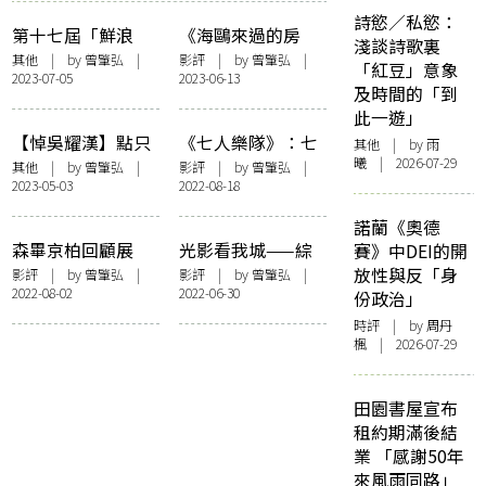
詩慾／私慾：
第十七屆「鮮浪
《海鷗來過的房
淺談詩歌裏
潮」本地短片札記
間》：寫情・寫
其他
| by
曾肇弘
|
影評
| by
曾肇弘
|
「紅豆」意象
2023-07-05
2023-06-13
景・寫意
及時間的「到
此一遊」
【悼吳耀漢】點只
《七人樂隊》：七
其他
| by 雨
曦 | 2026-07-29
搞笑咁簡單
個關鍵詞
其他
| by
曾肇弘
|
影評
| by
曾肇弘
|
2023-05-03
2022-08-18
諾蘭《奧德
森畢京柏回顧展
光影看我城——綜
賽》中DEI的開
——隔代重看《大
論「鮮浪潮」本地
放性與反「身
影評
| by
曾肇弘
|
影評
| by
曾肇弘
|
2022-08-02
2022-06-30
丈夫》
競賽短片
份政治」
時評
| by
周丹
楓
| 2026-07-29
田園書屋宣布
租約期滿後結
業 「感謝50年
來風雨同路」