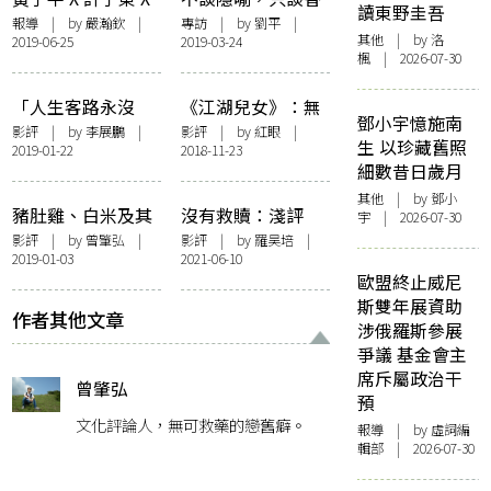
讀東野圭吾
沈雙 X 黃念欣︰在
港——專訪陳果
報導
| by 嚴瀚欽 |
專訪
| by
劉平
|
其他
| by
洛
2019-06-25
2019-03-24
地因緣研討會之
楓
| 2026-07-30
「小說香港」紀錄
「人生客路永沒
《江湖兒女》：無
鄧小宇憶施南
平」：許鞍華的旅
情有義，刺而不痛
影評
| by 李展鵬 |
影評
| by
紅眼
|
生 以珍藏舊照
2019-01-22
2018-11-23
程電影與香港意識
細數昔日歲月
其他
| by 鄧小
豬肚雞、白米及其
沒有救贖：淺評
宇 | 2026-07-30
他︰《地下情》的
《快樂終結》
影評
| by
曾肇弘
|
影評
| by
羅昊培
|
2019-01-03
2021-06-10
先鋒目光
歐盟終止威尼
斯雙年展資助
作者其他文章
涉俄羅斯參展
爭議 基金會主
席斥屬政治干
曾肇弘
預
文化評論人，無可救藥的戀舊癖。
報導
| by 虛詞編
輯部 | 2026-07-30