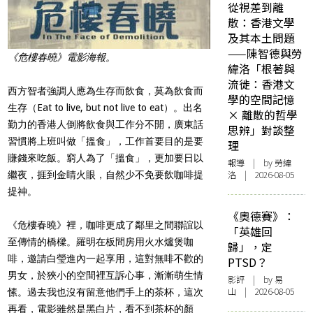
從視差到離
散：香港文學
及其本土問題
——陳智德與勞
《危樓春曉》電影海報。
緯洛「根著與
流徙：香港文
西方智者強調人應為生存而飲食，莫為飲食而
學的空間記憶
生存（Eat to live, but not live to eat）。出名
× 離散的哲學
勤力的香港人倒將飲食與工作分不開，廣東話
思辨」對談整
習慣將上班叫做「搵食」，工作首要目的是要
理
賺錢來吃飯。窮人為了「搵食」，更加要日以
報導
| by 勞緯
洛 | 2026-08-05
繼夜，捱到金睛火眼，自然少不免要飲咖啡提
提神。
《奧德賽》：
《危樓春曉》裡，咖啡更成了鄰里之間聯誼以
「英雄回
至傳情的橋樑。羅明在板間房用火水爐煲咖
歸」，定
啡，邀請白瑩進內一起享用，這對無啡不歡的
PTSD？
男女，於狹小的空間裡互訴心事，漸漸萌生情
影評
| by 易
山 | 2026-08-05
愫。過去我也沒有留意他們手上的茶杯，這次
再看，電影雖然是黑白片，看不到茶杯的顏