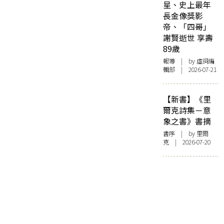
星、史上最年
長金像獎影
帝、「四哥」
謝賢逝世 享壽
89歲
報導
| by 虛詞編
輯部 | 2026-07-21
【新書】《里
爾克詩集－意
象之書》書摘
書序
| by 里爾
克 | 2026-07-20