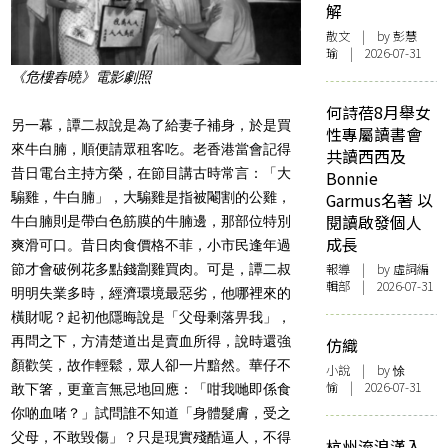
解
散文
| by 彭慧
瑜 | 2026-07-31
《危樓春曉》電影劇照
何詩蓓8月舉女
另一幕，譚二叔說是為了給妻子補身，於是買
性專屬讀書會
來牛白腩，順便請眾租客吃。老香港當會記得
共讀西西及
昔日電台主持方榮，在節目講古時常言：「大
Bonnie
騸雞，牛白腩」，大騸雞是指被閹割的公雞，
Garmus名著 以
閱讀啟發個人
牛白腩則是帶白色筋膜的牛腩邊，那部位特別
成長
爽滑可口。昔日肉食價格不菲，小市民逢年過
報導
| by 虛詞編
節才會破例花多點錢劏雞買肉。可是，譚二叔
輯部 | 2026-07-31
明明失業多時，經濟環境最惡劣，他哪裡來的
橫財呢？起初他隱晦說是「父母剩落畀我」，
再問之下，方清楚道出是賣血所得，說時還強
仿織
顏歡笑，故作輕鬆，眾人卻一片黯然。華仔不
小說
| by 悇
愉 | 2026-07-31
敢下箸，更童言無忌地回應：「咁我哋即係食
你啲血啫？」試問誰不知道「身體髮膚，受之
父母，不敢毀傷」？只是現實殘酷逼人，不得
杭州流浪漢入