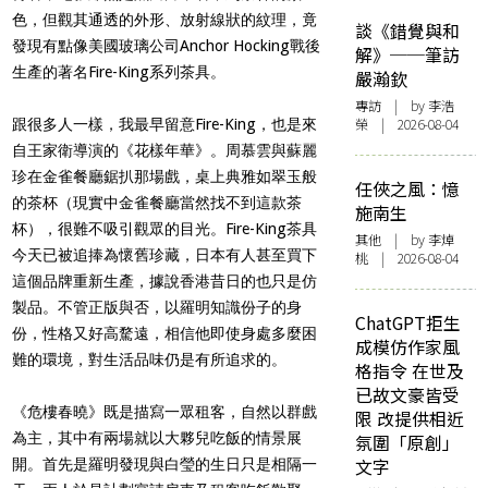
色，但觀其通透的外形、放射線狀的紋理，竟
談《錯覺與和
發現有點像美國玻璃公司Anchor Hocking戰後
解》──筆訪
生產的著名Fire-King系列茶具。
嚴瀚欽
專訪
| by 李浩
榮 | 2026-08-04
跟很多人一樣，我最早留意Fire-King，也是來
自王家衛導演的《花樣年華》。周慕雲與蘇麗
珍在金雀餐廳鋸扒那場戲，桌上典雅如翠玉般
任俠之風：憶
的茶杯（現實中金雀餐廳當然找不到這款茶
施南生
杯），很難不吸引觀眾的目光。Fire-King茶具
其他
| by 李焯
今天已被追捧為懷舊珍藏，日本有人甚至買下
桃 | 2026-08-04
這個品牌重新生產，據說香港昔日的也只是仿
製品。不管正版與否，以羅明知識份子的身
ChatGPT拒生
份，性格又好高騖遠，相信他即使身處多麼困
成模仿作家風
難的環境，對生活品味仍是有所追求的。
格指令 在世及
已故文豪皆受
《危樓春曉》既是描寫一眾租客，自然以群戲
限 改提供相近
為主，其中有兩場就以大夥兒吃飯的情景展
氛圍「原創」
文字
開。首先是羅明發現與白瑩的生日只是相隔一