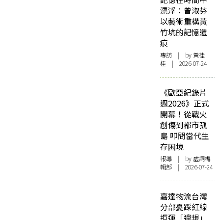
漂浮：曾淑芬
以藝術重構黃
竹坑的記憶遺
痕
專訪
| by 黃桂
桂 | 2026-07-24
《歐亞紀錄片
週2026》正式
開幕！從戰火
創傷到都市孤
島 叩問當代生
存困境
報導
| by 虛詞編
輯部 | 2026-07-24
嘉達物流台灣
分部憂踩紅線
拒運「違規」