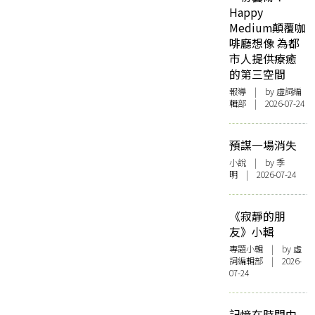
Happy
Medium顛覆咖
啡廳想像 為都
市人提供療癒
的第三空間
報導
| by 虛詞編
輯部 | 2026-07-24
預謀一場消失
小說
| by 季
明 | 2026-07-24
《寂靜的朋
友》小輯
專題小輯
| by 虛
詞編輯部 | 2026-
07-24
記憶在時間中