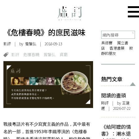
《危樓春曉》的庶民滋味
奧德賽
獨立書
影評
| by
曾肇弘
| 2018-09-13
店
香港書展
寂
靜的朋友
影評
危樓春曉
曾肇弘
貧窮
熱門文章
閱讀的盡頭
時評
| by 王建
鏗 | 2026-07-22
戰後粵語片有不少寫實主義的作品，其中最有
《給阿嬤的情
名的一部，首推1953年李鐵導演的《危樓春
書》：潮水退
曉》。即使未看過這部電影的人，相信都會聽