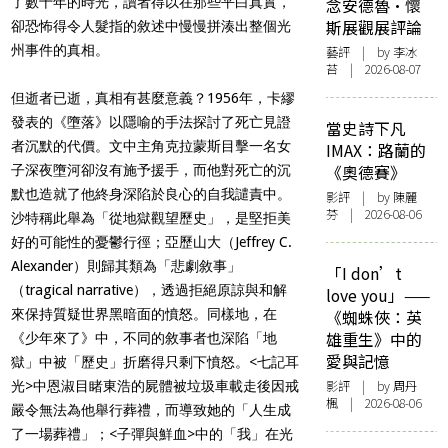
了數十年的時光，讀者得以在那些平白真實，
念安德魯·懷
斯展觀展評論
卻恐怖得令人髮指的敘述中慢慢拼湊出整個光
州事件的真相。
藝評
| by 李冰
苔 | 2026-08-07
但逝者已逝，真相有甚麼意義？1956年，卡繆
發表的《墮落》以隱喻的手法探討了死亡見證
當史詩下凡
者沉默的代價。文中主角克拉蒙斯目擊一名女
IMAX：路蘭的
《奧德賽》
子深夜墮河卻沒有施予援手，而他對死亡的沉
默也造就了他終身深陷於良心的自我譴責中。
影評
| by 陳麗
芬 | 2026-08-06
沙特稱此舉為「從地獄觀望歷史」，是堅拒美
好的可能性的憂鬱行徑；亞歷山大（Jeffrey C.
Alexander）則歸其類為「悲劇敘事」
「I don’t
（tragical narrative），透過拒絕原諒與和解
love you」——
來保持質疑世界黑暗面的憤怒。同樣地，在
《蜘蛛俠：英
雄重生》中的
《少年來了》中，不同的敘事者也深陷「地
愛與記憶
獄」中被「歷史」折磨得只剩下憤怒。<七記耳
影評
| by
周丹
光>中恩淑目睹東浩的屍體被垃圾車載走後因戒
楓
| 2026-08-06
嚴令無法為他舉行葬禮，而導致她的「人生成
了一場葬禮」；<子彈與鮮血>中的「我」在光