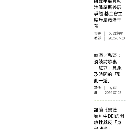
斯雙年展資助
涉俄羅斯參展
爭議 基金會主
席斥屬政治干
預
報導
| by 虛詞編
輯部 | 2026-07-30
詩慾／私慾：
淺談詩歌裏
「紅豆」意象
及時間的「到
此一遊」
其他
| by 雨
曦 | 2026-07-29
諾蘭《奧德
賽》中DEI的開
放性與反「身
份政治」