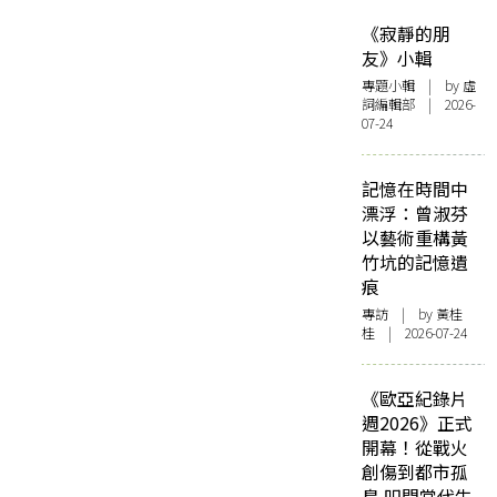
《寂靜的朋
友》小輯
專題小輯
| by 虛
詞編輯部 | 2026-
07-24
記憶在時間中
漂浮：曾淑芬
以藝術重構黃
竹坑的記憶遺
痕
專訪
| by 黃桂
桂 | 2026-07-24
《歐亞紀錄片
週2026》正式
開幕！從戰火
創傷到都市孤
島 叩問當代生