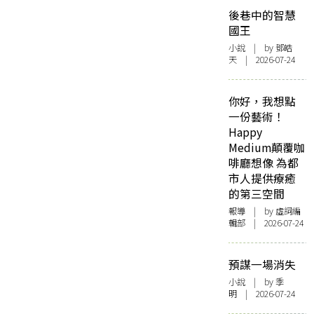
後巷中的智慧
國王
小說
| by 鄧皓
天 | 2026-07-24
你好，我想點
一份藝術！
Happy
Medium顛覆咖
啡廳想像 為都
市人提供療癒
的第三空間
報導
| by 虛詞編
輯部 | 2026-07-24
預謀一場消失
小說
| by 季
明 | 2026-07-24