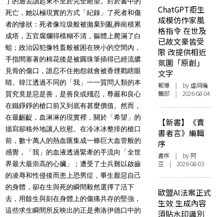
了的過去讀起來不至於完全絕望。對於書中的
ChatGPT拒生
死亡，她以極現實的方式「紀錄」了死者和傷
成模仿作家風
者的慘狀：死者像垃圾般被拋棄到亂葬崗積累
格指令 在世及
成塔，五官腐爛得模糊不清，軀體上爬滿了白
已故文豪皆受
蛆；政治囚犯像牲畜般被困在狹小的空間內，
限 改提供相近
手指間塞著的棉花後是被圓珠筆插得已經流膿
氛圍「原創」
見骨的傷口，誰忍不住抱怨就會被香煙戳瞎眼
文字
睛。韓江透過不同的「我」一一質問人類的本
報導
| by 虛詞編
輯部 | 2026-08-04
質究竟是惡是善，是善良或殘忍，尊嚴和良心
在鐵錚錚的槍口前又到底有甚麼價值。然而，
在最齷齪，血淋淋的現實裡，關於「希望」的
【新書】《賣
描寫卻格外地讓人欣慰。在冷冰冰整排的槍口
書者言》編輯
前，數十萬人的熱血匯集成一條巨大血管般的
序
感覺，「我」的血液透過緊牽的手流向「全世
書序
| by 阿
豆 | 2026-08-03
界最大最崇高的心臟」；遭受了士兵難以啟齒
的凌辱和性侵後而患上恐男症，畢生厭惡自己
的身體，卻在生與死的瞬間毅然選擇了活下
歐盟AI法案正式
去，用餘生與刻在身體上的傷痛共存的堅強，
生效 生成內容
這些求生瞬間所反映出的正是弗洛伊德口中的
須貼水印識別