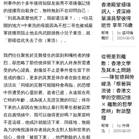
州事件的十多年後得知獄友振秀不堪痛傷記憶
香港殿堂級填
詞人、資深綠
的侵擾而自殺身亡，無時無刻不在叩問自己：
葉演員黎彼得
「到底為甚麼他死了，我卻還活著？」；<往花
逝世 享年76歲
開的地方>中東浩的母親因為不想二哥也被戒嚴
報導
| by 虛詞編
軍抓獲而阻止他去尚武館拯救小兒子東浩，就
輯部 | 2026-08-05
「那樣從此失去了你（東浩）」。
我們往往聚焦於災難發生的當刻和犧牲者的慘
從視差到離
散：香港文學
烈，卻忽略了那些僥倖留下來的人終身所需遭
及其本土問題
受的內心譴責。創傷並不止是事件發生當下所
——陳智德與勞
造成的傷口，更多的其實是倖存者在餘生都必
緯洛「根著與
須活在「同樣的災難可能隨時會再臨」的恐懼
流徙：香港文
中所遭受的心靈折磨。逝者已逝，永遠留在死
學的空間記憶
亡時的年齡，成為後人見證災難的印記；倖存
× 離散的哲學
下來的人卻因在無法制止暴行而畢生都被囚禁
思辨」對談整
在自責情緒中。我可以做得更好嗎？如果當時
理
不是這樣，他或許就能活下來…同樣地，無能
報導
| by 勞緯
為力的悔恨讓倖存者就此失去對人類和世界的
洛 | 2026-08-05
信心，僥倖「被留下來」，他們剩餘的人生都