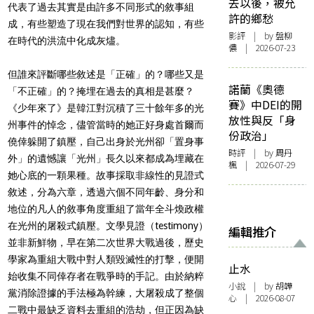
去以後，被允
代表了過去其實是由許多不同形式的敘事組
許的鄉愁
成，有些塑造了現在我們對世界的認知，有些
影評
| by 盤柳
在時代的洪流中化成灰燼。
儂 | 2026-07-23
但誰來評斷哪些敘述是「正確」的？哪些又是
諾蘭《奧德
「不正確」的？掩埋在過去的真相是甚麼？
賽》中DEI的開
《少年來了》是韓江對沉積了三十餘年多的光
放性與反「身
州事件的悼念，儘管當時的她正好身處首爾而
份政治」
僥倖躲開了鎮壓，自己出身於光州卻「置身事
時評
| by
周丹
外」的遺憾讓「光州」長久以來都成為埋藏在
楓
| 2026-07-29
她心底的一顆果種。故事採取非線性的見證式
敘述，分為六章，透過六個不同年齡、身分和
地位的凡人的敘事角度重組了當年全斗煥政權
在光州的屠殺式鎮壓。文學見證（testimony）
編輯推介
並非新鮮物，早在第二次世界大戰過後，歷史
學家為重組大戰中對人類毀滅性的打擊，便開
止水
始收集不同倖存者在戰爭時的手記。由於納粹
小說
| by 胡韡
黨消除證據的手法極為幹練，大屠殺成了整個
心 | 2026-08-07
二戰中最缺乏資料去重組的浩劫，但正因為缺