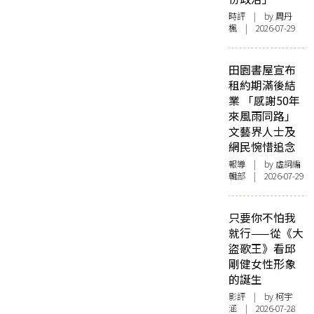
時評
| by
周丹
楓
| 2026-07-29
田園書屋宣布
租約期滿後結
業 「感謝50年
來風雨同路」
文藝界人士及
網民惋惜追念
報導
| by 虛詞編
輯部 | 2026-07-29
只要你不怕我
就行——從《大
盜歌王》看邱
剛健女性形象
的誕生
影評
| by 柯宇
涵 | 2026-07-28