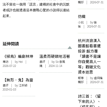
輯部 | 2026-07-31
法不留在一個用「謊言」建構的社會中的沉默
者或許也能透過這本膽戰心驚的小說得以連結
仿織
起來。
小說
| by 悇
愉 | 2026-07-31
杭州流浪漢入
延伸閱讀
圖書館看書遭
投訴 館方覆
《候鳥》編劇林坤
溫柔而硬頸地活著
「讀書不是讓
燿 × 導演李智達：
並註視著——《少
你自覺高人一
專訪
| by Hei |
書評
| by Sir.春風
2026-07-22
燒 | 2024-11-14
離開與留下，從來
年來了》書評
等」戳破文化
都不只是一個人的
資本迷思
決定
報導
| by 虛詞編
【無形．鬼】為靈
輯部 | 2026-07-31
魂栽種尊嚴——評
書評
| by
江祈穎
|
2019-01-03
韓江《少年來了》
詩三首：〈留
下來的人〉、
〈成名前〉、