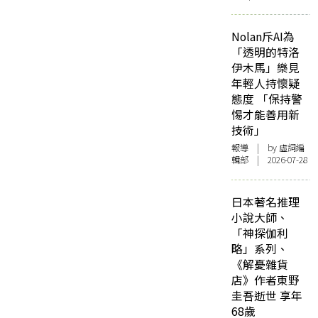
Nolan斥AI為
「透明的特洛
伊木馬」樂見
年輕人持懷疑
態度 「保持警
惕才能善用新
技術」
報導
| by 虛詞編
輯部 | 2026-07-28
日本著名推理
小說大師、
「神探伽利
略」系列、
《解憂雜貨
店》作者東野
圭吾逝世 享年
68歲