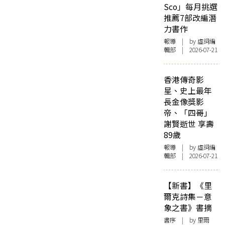
Sco」每月挑選
推薦7部改編潛
力書作
報導
| by 虛詞編
輯部 | 2026-07-21
香港傳奇影
星、史上最年
長金像獎影
帝、「四哥」
謝賢逝世 享壽
89歲
報導
| by 虛詞編
輯部 | 2026-07-21
【新書】《里
爾克詩集－意
象之書》書摘
書序
| by 里爾