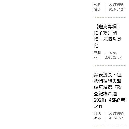
報導
| by 虛詞編
輯部 | 2026-07-27
【邁克專欄：
拍子簿】國
情、風情及其
他
專欄
| by
邁
克
| 2026-07-27
黑夜漫長，但
我們拒絕失聲
虛詞精選「歐
亞紀錄片週
2026」4部必看
之作
其他
| by 虛詞編
輯部 | 2026-07-27