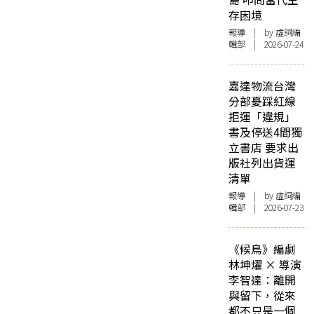
存困境
報導
| by 虛詞編
輯部 | 2026-07-24
嘉達物流台灣
分部憂踩紅線
拒運「違規」
書及停送4間獨
立書店 要求出
版社列出貨運
清單
報導
| by 虛詞編
輯部 | 2026-07-23
《候鳥》編劇
林坤燿 × 導演
李智達：離開
與留下，從來
都不只是一個