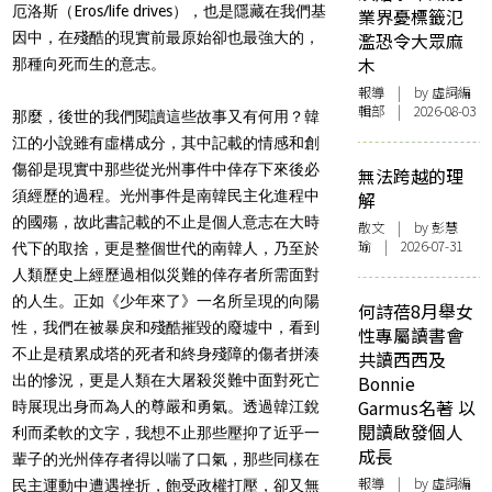
厄洛斯（Eros/life drives），也是隱藏在我們基
業界憂標籤氾
因中，在殘酷的現實前最原始卻也最強大的，
濫恐令大眾麻
木
那種向死而生的意志。
報導
| by 虛詞編
輯部 | 2026-08-03
那麼，後世的我們閱讀這些故事又有何用？韓
江的小說雖有虛構成分，其中記載的情感和創
傷卻是現實中那些從光州事件中倖存下來後必
無法跨越的理
須經歷的過程。光州事件是南韓民主化進程中
解
的國殤，故此書記載的不止是個人意志在大時
散文
| by 彭慧
瑜 | 2026-07-31
代下的取捨，更是整個世代的南韓人，乃至於
人類歷史上經歷過相似災難的倖存者所需面對
的人生。正如《少年來了》一名所呈現的向陽
何詩蓓8月舉女
性，我們在被暴戾和殘酷摧毀的廢墟中，看到
性專屬讀書會
不止是積累成塔的死者和終身殘障的傷者拼湊
共讀西西及
出的慘況，更是人類在大屠殺災難中面對死亡
Bonnie
Garmus名著 以
時展現出身而為人的尊嚴和勇氣。透過韓江銳
閱讀啟發個人
利而柔軟的文字，我想不止那些壓抑了近乎一
成長
輩子的光州倖存者得以喘了口氣，那些同樣在
報導
| by 虛詞編
民主運動中遭遇挫折，飽受政權打壓，卻又無