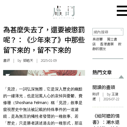
為甚麼失去了，還要被懲罰
呢？：《少年來了》中那些
奧德賽
獨立書
店
香港書展
寂
留下來的，留不下來的
靜的朋友
書評
| by 鄧皓天 | 2025-01-09
熱門文章
閱讀的盡頭
「見證」一詞弘深無際，它是深入歷史的幽黯
時評
| by 王建
的一縷薄光，也是冠冕人心的哀悼與憂鬱。
費
鏗 | 2026-07-22
修珊（Shoshana Felman）稱「見證」敘事是
窺視歷史中無法被記載的特殊事件的一道濾
《給阿嬤的情
鏡，是為無言的犧牲者發聲的一種敘事。若
書》：潮水退
「歷史」只是勝者講述過去的一種形式，那這