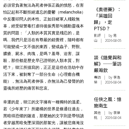
必須背負著無法為死者伸張正義的憤怒，在害
《奧德賽》：
怕記起和不斷拒絕遺忘的憂鬱（melancholia）
「英雄回
中反覆叩問人的本性。正如目睹軍人殘殺無
歸」，定
辜，經受獄警毒打虐待後振秀那句撼動靈魂本
PTSD？
質的問題：「人類的本質其實是殘忍的，是
影評
| by 易
嗎…我們只是活在有尊嚴的錯覺裡，隨時都有
山 | 2026-08-05
可能變成一文不值的東西，變成蟲子、野獸、
膿瘡、屍水、肉塊，是嗎？羞辱、迫害、謀
談《錯覺與和
殺，那些都是歷史早已證明的人類本質，對
解》──筆訪
吧？」韓江所描寫的，正正是這些在浩劫中存
嚴瀚欽
活下來，被剝奪了一部分生命（心理癒合機
專訪
| by 李浩
能），無法為死者伸張，亦無法為己發聲的的
榮 | 2026-08-04
靈魂所經歷的痛苦和悲哀。
任俠之風：憶
幸運的是，韓江的文字擁有一種獨特的溫柔。
施南生
若《少年來了》所建構的世界是條通往過去，
其他
| by 李焯
黑暗得恐懼的隧道，那麼她的文字則是帶領讀
桃 | 2026-08-04
者穿越黑暗免墜深淵的那絮光，讓被悲痛淹沒