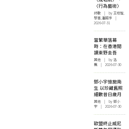
〈行為藝術〉
詩歌
| by 王培智,
黎喜,潘國亨 |
2026-07-31
當繁華落幕
時：在香港閱
讀東野圭吾
其他
| by
洛
楓
| 2026-07-30
鄧小宇憶施南
生 以珍藏舊照
細數昔日歲月
其他
| by 鄧小
宇 | 2026-07-30
歐盟終止威尼