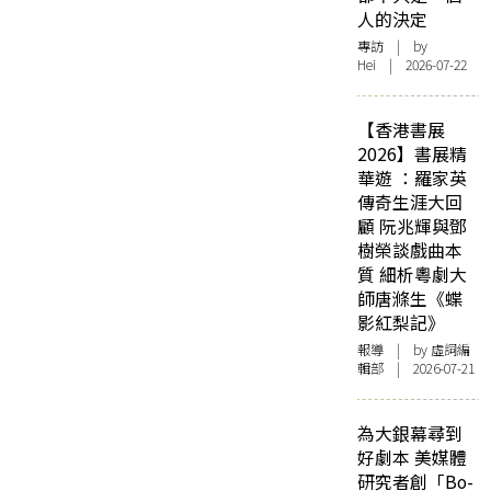
人的決定
專訪
| by
Hei | 2026-07-22
【香港書展
2026】書展精
華遊 ：羅家英
傳奇生涯大回
顧 阮兆輝與鄧
樹榮談戲曲本
質 細析粵劇大
師唐滌生《蝶
影紅梨記》
報導
| by 虛詞編
輯部 | 2026-07-21
為大銀幕尋到
好劇本 美媒體
研究者創「Bo-