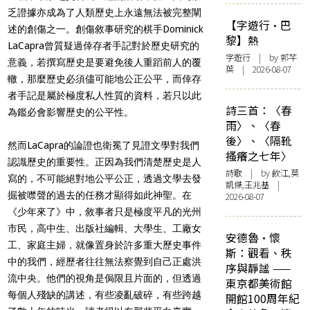
乏證據亦成為了人類歷史上永遠無法被完整闡
【字遊行·巴
述的創傷之一。創傷敘事研究的棋手Dominick
黎】熱
LaCapra曾質疑過倖存者手記對於歷史研究的
字遊行
| by 郭芊
意義，若撰寫歷史是要避免後人重蹈前人的覆
葉 | 2026-08-07
轍，那麼歷史必須儘可能地公正公平，而倖存
者手記是屬於極度私人性質的資料，若只以此
詩三首：〈春
為鑑必會影響歷史的公平性。
雨〉、〈春
後〉、〈隔靴
然而LaCapra的論證也衛冕了見證文學對我們
搔癢之七年〉
認識歷史的重要性。正因為我們清楚歷史是人
詩歌
| by 飲江,莫
寫的，不可能絕對地公平公正，透過文學去發
凱傑,王兆基 |
掘被噤聲的過去的任務才顯得如此神聖。在
2026-08-07
《少年來了》中，敘事者只是極度平凡的光州
市民，高中生、出版社編輯、大學生、工廠女
安德魯·懷
工、家庭主婦，就像置身於許多重大歷史事件
斯：觀看、秩
中的我們，經歷者往往無法察覺到自己正處洪
序與靜謐 ——
流中央。他們的視角是侷限且片面的，但透過
東京都美術館
每個人殘缺的講述，有些凌亂破碎，有些跨越
開館100周年紀