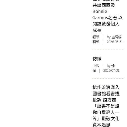
共讀西西及
Bonnie
Garmus名著 以
閱讀啟發個人
成長
報導
| by 虛詞編
輯部 | 2026-07-31
仿織
小說
| by 悇
愉 | 2026-07-31
杭州流浪漢入
圖書館看書遭
投訴 館方覆
「讀書不是讓
你自覺高人一
等」戳破文化
資本迷思