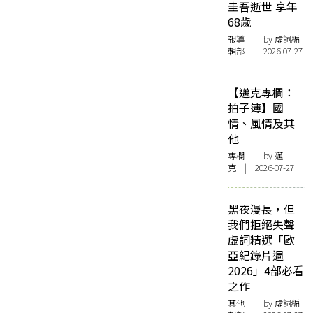
圭吾逝世 享年
68歲
報導
| by 虛詞編
輯部 | 2026-07-27
【邁克專欄：
拍子簿】國
情、風情及其
他
專欄
| by
邁
克
| 2026-07-27
黑夜漫長，但
我們拒絕失聲
虛詞精選「歐
亞紀錄片週
2026」4部必看
之作
其他
| by 虛詞編