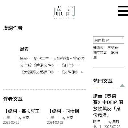
虛詞作者
蜘蛛俠
奧德賽
黑麥
獨立書店
施南
生
黑麥，1999年生，大學在讀。曾發表
文字於《香港文學》、《別字》、
《大頭菜文藝月刊》、《文學港》。
熱門文章
諾蘭《奧德
作者文章
賽》中DEI的開
放性與反「身
【虛詞・每次冥王
【虛詞・同病相
份政治」
星靠近的時分】冥
連】當甲蟲國王寄
小說
| by 黑麥 |
小說
| by 黑麥 |
時評
| by
周丹
2023-05-25
2024-03-22
王星女孩並非百分
居於我的身體
楓
| 2026-07-29