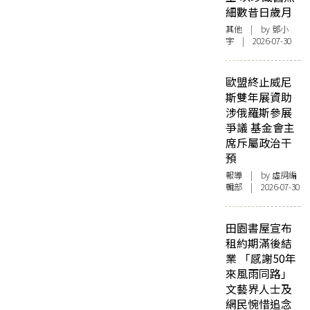
細數昔日歲月
其他
| by 鄧小
宇 | 2026-07-30
歐盟終止威尼
斯雙年展資助
涉俄羅斯參展
爭議 基金會主
席斥屬政治干
預
報導
| by 虛詞編
輯部 | 2026-07-30
田園書屋宣布
租約期滿後結
業 「感謝50年
來風雨同路」
文藝界人士及
網民惋惜追念