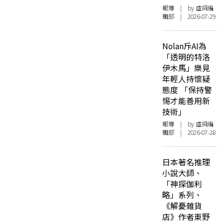
報導
| by 虛詞編
輯部 | 2026-07-29
Nolan斥AI為
「透明的特洛
伊木馬」樂見
年輕人持懷疑
態度 「保持警
惕才能善用新
技術」
報導
| by 虛詞編
輯部 | 2026-07-28
日本著名推理
小說大師、
「神探伽利
略」系列、
《解憂雜貨
店》作者東野