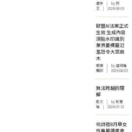
書序
| by 阿
豆 | 2026-08-03
歐盟AI法案正式
生效 生成內容
須貼水印識別
業界憂標籤氾
濫恐令大眾麻
木
報導
| by 虛詞編
輯部 | 2026-08-03
無法跨越的理
解
散文
| by 彭慧
瑜 | 2026-07-31
何詩蓓8月舉女
性專屬讀書會