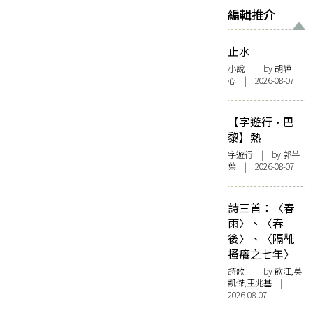
編輯推介
止水
小說
| by 胡韡
心 | 2026-08-07
【字遊行·巴
黎】熱
字遊行
| by 郭芊
葉 | 2026-08-07
詩三首：〈春
雨〉、〈春
後〉、〈隔靴
搔癢之七年〉
詩歌
| by 飲江,莫
凱傑,王兆基 |
2026-08-07