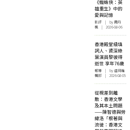
《蜘蛛俠：英
雄重生》中的
愛與記憶
影評
| by
周丹
楓
| 2026-08-06
香港殿堂級填
詞人、資深綠
葉演員黎彼得
逝世 享年76歲
報導
| by 虛詞編
輯部 | 2026-08-05
從視差到離
散：香港文學
及其本土問題
——陳智德與勞
緯洛「根著與
流徙：香港文