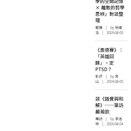
學的空間記憶
× 離散的哲學
思辨」對談整
理
報導
| by 勞緯
洛 | 2026-08-05
《奧德賽》：
「英雄回
歸」，定
PTSD？
影評
| by 易
山 | 2026-08-05
談《錯覺與和
解》──筆訪
嚴瀚欽
專訪
| by 李浩
榮 | 2026-08-04