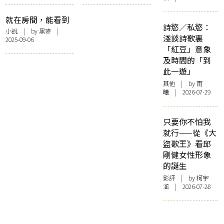
百
就在房間，能看到
詩慾／私慾：
嗎
小說
| by 黑麥 |
淺談詩歌裏
2025-09-06
「紅豆」意象
及時間的「到
此一遊」
其他
| by 雨
曦 | 2026-07-29
只要你不怕我
就行——從《大
盜歌王》看邱
剛健女性形象
的誕生
影評
| by 柯宇
涵 | 2026-07-28