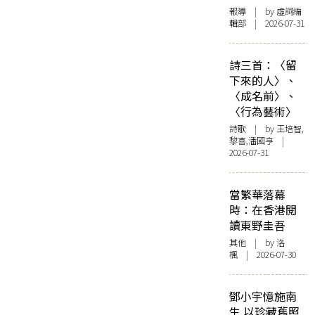
報導
| by 虛詞編
輯部 | 2026-07-31
詩三首：〈留
下來的人〉、
〈成名前〉、
〈行為藝術〉
詩歌
| by 王培智,
黎喜,潘國亨 |
2026-07-31
當繁華落幕
時：在香港閱
讀東野圭吾
其他
| by
洛
楓
| 2026-07-30
鄧小宇憶施南
生 以珍藏舊照