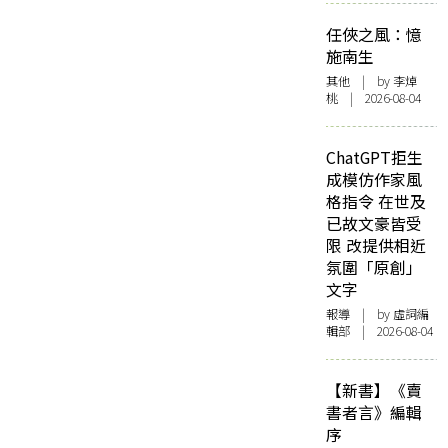
任俠之風：憶
施南生
其他
| by 李焯
桃 | 2026-08-04
ChatGPT拒生
成模仿作家風
格指令 在世及
已故文豪皆受
限 改提供相近
氛圍「原創」
文字
報導
| by 虛詞編
輯部 | 2026-08-04
【新書】《賣
書者言》編輯
序