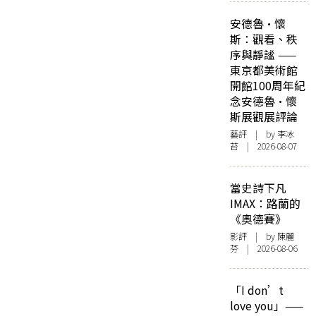
安德魯·懷
斯：觀看、秩
序與靜謐 ——
東京都美術館
開館100周年紀
念安德魯·懷
斯展觀展評論
藝評
| by 李冰
苔 | 2026-08-07
當史詩下凡
IMAX：路蘭的
《奧德賽》
影評
| by 陳麗
芬 | 2026-08-06
「I don’t
love you」——