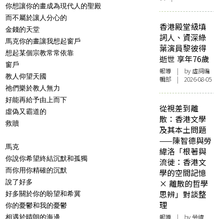
你想讓你的畫成為現代人的聖殿
而不屬於讓人分心的
香港殿堂級填
金錢的天堂
詞人、資深綠
馬克你的畫讓我想起窗戶
葉演員黎彼得
想起某個宗教常常依靠
逝世 享年76歲
窗戶
報導
| by 虛詞編
教人仰望天國
輯部 | 2026-08-05
祂們樂於教人無力
好能再給予由上而下
從視差到離
虛偽又霸道的
散：香港文學
救贖
及其本土問題
——陳智德與勞
馬克
緯洛「根著與
你說你希望終結沉默和孤獨
流徙：香港文
而你用你精確的沉默
學的空間記憶
說了好多
× 離散的哲學
思辨」對談整
好多關於你的盼望和希冀
理
你的憂鬱和我的憂鬱
報導
| by 勞緯
相遇於晴朗的海邊