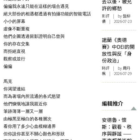
去以後，被允
偏偏我永遠只能在這樣的場合遇見
許的鄉愁
絕大部份的相遇都透過有拍攝功能的智能電話
影評
| by 盤柳
儂 | 2026-07-23
小小的屏幕
虛像不斷重複
他們企圖透過留影證明自己曾與
諾蘭《奧德
你的存在交集
賽》中DEI的開
而拒絕直視
放性與反「身
觀察或並行
份政治」
偏偏
時評
| by
周丹
楓
| 2026-07-29
馬克
你渴望連結
而為著場內所流通的各式慾望
編輯推介
他們慷慨地讓我親近你
筆跡薄薄一層又一層
由極黑至極白的各種層次
安德魯·懷
斯：觀看、秩
看你用了多少心血模糊邊界
序與靜謐 ——
但你說你甚至不關心顏色和形狀