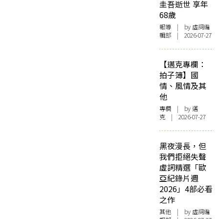
圭吾逝世 享年
68歲
報導
| by 虛詞編
輯部 | 2026-07-27
【邁克專欄：
拍子簿】國
情、風情及其
他
專欄
| by
邁
克
| 2026-07-27
黑夜漫長，但
我們拒絕失聲
虛詞精選「歐
亞紀錄片週
2026」4部必看
之作
其他
| by 虛詞編