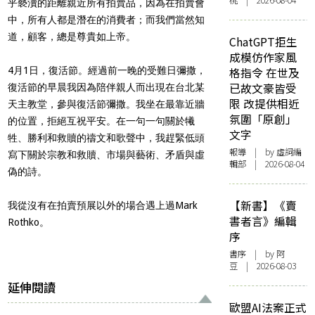
桃 | 2026-08-04
乎褻瀆的距離親近所有拍賣品，因為在拍賣會
中，所有人都是潛在的消費者；而我們當然知
道，顧客，總是尊貴如上帝。
ChatGPT拒生
成模仿作家風
4月1日，復活節。經過前一晚的受難日彌撒，
格指令 在世及
已故文豪皆受
復活節的早晨我因為陪伴親人而出現在台北某
限 改提供相近
天主教堂，參與復活節彌撒。我坐在最靠近牆
氛圍「原創」
的位置，拒絕互祝平安。在一句一句關於犧
文字
牲、勝利和救贖的禱文和歌聲中，我趕緊低頭
報導
| by 虛詞編
寫下關於宗教和救贖、市場與藝術、矛盾與虛
輯部 | 2026-08-04
偽的詩。
【新書】《賣
我從沒有在拍賣預展以外的場合遇上過Mark
書者言》編輯
Rothko。
序
書序
| by 阿
豆 | 2026-08-03
延伸閱讀
歐盟AI法案正式