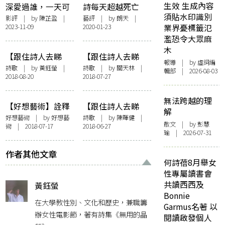
生效 生成內容
深愛過誰，一天可
詩每天超越死亡
須貼水印識別
抵上一歲：並觀
影評
| by
陳芷盈
|
藝評
| by
朗天
|
2023-11-09
2020-01-23
業界憂標籤氾
《明明無盡》與
濫恐令大眾麻
《浪跡天地》
木
【跟住詩人去睇
【跟住詩人去睇
報導
| by 虛詞編
展】麥快樂——馬
展】暗在微冷——
詩歌
| by
黃鈺螢
|
詩歌
| by
關天林
|
輯部 | 2026-08-03
2018-08-20
2018-07-27
玉江個展「夜未
「微暗行星：廖偉
央」
棠攝影展」
無法跨越的理
【好想藝術】詮釋
【跟住詩人去睇
解
者與沒甚麼要說
展】逃逸路線——
好想藝術
| by
好想藝
詩歌
| by
陳暉健
|
散文
| by 彭慧
術
| 2018-07-17
2018-06-27
——郭瑛的策展與
「逃逸路線：
瑜 | 2026-07-31
創作
Nilima Sheikh檔案
庫」
作者其他文章
何詩蓓8月舉女
性專屬讀書會
共讀西西及
黃鈺螢
Bonnie
在大學教性別、文化和歷史，兼職籌
Garmus名著 以
辦女性電影節，著有詩集《無用的晶
閱讀啟發個人