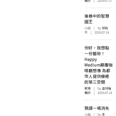
輯部 | 2026-07-27
後巷中的智慧
國王
小說
| by 鄧皓
天 | 2026-07-24
你好，我想點
一份藝術！
Happy
Medium顛覆咖
啡廳想像 為都
市人提供療癒
的第三空間
報導
| by 虛詞編
輯部 | 2026-07-24
預謀一場消失
小說
| by 季