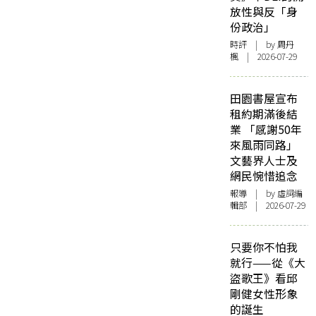
放性與反「身
份政治」
時評
| by
周丹
楓
| 2026-07-29
田園書屋宣布
租約期滿後結
業 「感謝50年
來風雨同路」
文藝界人士及
網民惋惜追念
報導
| by 虛詞編
輯部 | 2026-07-29
只要你不怕我
就行——從《大
盜歌王》看邱
剛健女性形象
的誕生