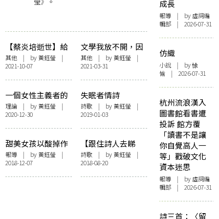
瑩》。
成長
報導
| by 虛詞編
輯部 | 2026-07-31
【蔡炎培逝世】給
文學我放不開，因
仿織
蔡爺的一封信
為我要著嚟錄節目
其他
| by
黃鈺螢
|
其他
| by
黃鈺螢
|
小說
| by 悇
2021-10-07
2021-03-31
的衫還很多
愉 | 2026-07-31
一個女性主義者的
失眠者情詩
杭州流浪漢入
革命寫作練習
理論
| by
黃鈺螢
|
詩歌
| by
黃鈺螢
|
圖書館看書遭
2020-12-30
2019-01-03
投訴 館方覆
「讀書不是讓
甜美女孩以酸掉作
【跟住詩人去睇
你自覺高人一
抵抗——記「女性
展】麥快樂——馬
報導
| by
黃鈺螢
|
詩歌
| by
黃鈺螢
|
等」戳破文化
2018-12-07
2018-08-20
凝視與肉體繪寫」
玉江個展「夜未
資本迷思
講座
央」
報導
| by 虛詞編
輯部 | 2026-07-31
詩三首：〈留