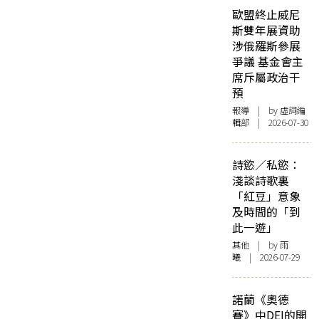
歐盟終止威尼
斯雙年展資助
涉俄羅斯參展
爭議 基金會主
席斥屬政治干
預
報導
| by 虛詞編
輯部 | 2026-07-30
詩慾／私慾：
淺談詩歌裏
「紅豆」意象
及時間的「到
此一遊」
其他
| by 雨
曦 | 2026-07-29
諾蘭《奧德
賽》中DEI的開