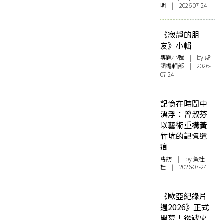
明 | 2026-07-24
《寂靜的朋
友》小輯
專題小輯
| by 虛
詞編輯部 | 2026-
07-24
記憶在時間中
漂浮：曾淑芬
以藝術重構黃
竹坑的記憶遺
痕
專訪
| by 黃桂
桂 | 2026-07-24
《歐亞紀錄片
週2026》正式
開幕！從戰火