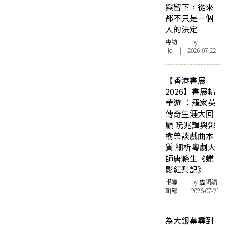
與留下，從來
都不只是一個
人的決定
專訪
| by
Hei | 2026-07-22
【香港書展
2026】書展精
華遊 ：羅家英
傳奇生涯大回
顧 阮兆輝與鄧
樹榮談戲曲本
質 細析粵劇大
師唐滌生《蝶
影紅梨記》
報導
| by 虛詞編
輯部 | 2026-07-21
為大銀幕尋到