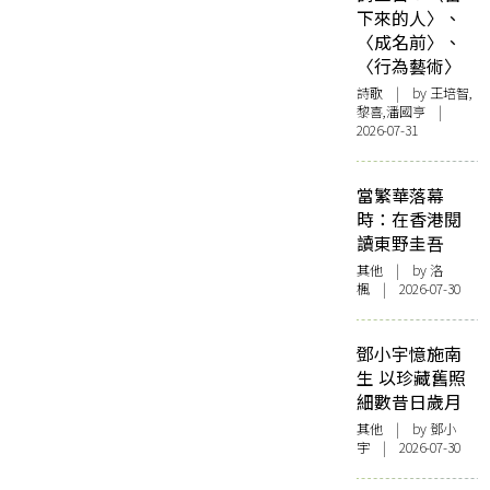
下來的人〉、
〈成名前〉、
〈行為藝術〉
詩歌
| by 王培智,
黎喜,潘國亨 |
2026-07-31
當繁華落幕
時：在香港閱
讀東野圭吾
其他
| by
洛
楓
| 2026-07-30
鄧小宇憶施南
生 以珍藏舊照
細數昔日歲月
其他
| by 鄧小
宇 | 2026-07-30