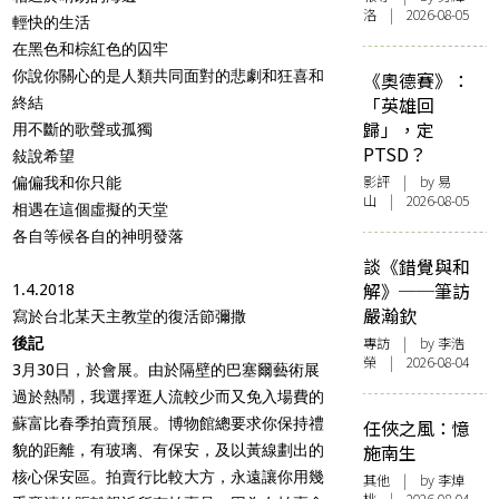
洛 | 2026-08-05
輕快的生活
在黑色和棕紅色的囚牢
你說你關心的是人類共同面對的悲劇和狂喜和
《奧德賽》：
「英雄回
終結
歸」，定
用不斷的歌聲或孤獨
PTSD？
敍說希望
影評
| by 易
偏偏我和你只能
山 | 2026-08-05
相遇在這個虛擬的天堂
各自等候各自的神明發落
談《錯覺與和
解》──筆訪
1.4.2018
嚴瀚欽
寫於台北某天主教堂的復活節彌撒
專訪
| by 李浩
後記
榮 | 2026-08-04
3月30日，於會展。由於隔壁的巴塞爾藝術展
過於熱鬧，我選擇逛人流較少而又免入場費的
蘇富比春季拍賣預展。博物館總要求你保持禮
任俠之風：憶
施南生
貌的距離，有玻璃、有保安，及以黃線劃出的
核心保安區。拍賣行比較大方，永遠讓你用幾
其他
| by 李焯