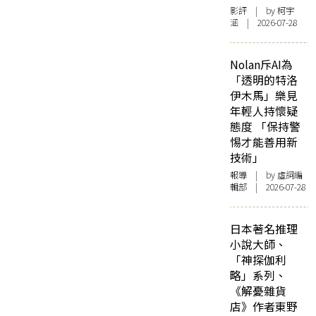
影評
| by 柯宇
涵 | 2026-07-28
Nolan斥AI為
「透明的特洛
伊木馬」樂見
年輕人持懷疑
態度 「保持警
惕才能善用新
技術」
報導
| by 虛詞編
輯部 | 2026-07-28
日本著名推理
小說大師、
「神探伽利
略」系列、
《解憂雜貨
店》作者東野