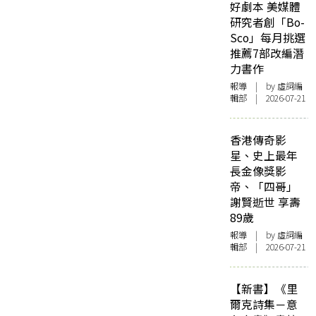
好劇本 美媒體
研究者創「Bo-
Sco」每月挑選
推薦7部改編潛
力書作
報導
| by 虛詞編
輯部 | 2026-07-21
香港傳奇影
星、史上最年
長金像獎影
帝、「四哥」
謝賢逝世 享壽
89歲
報導
| by 虛詞編
輯部 | 2026-07-21
【新書】《里
爾克詩集－意