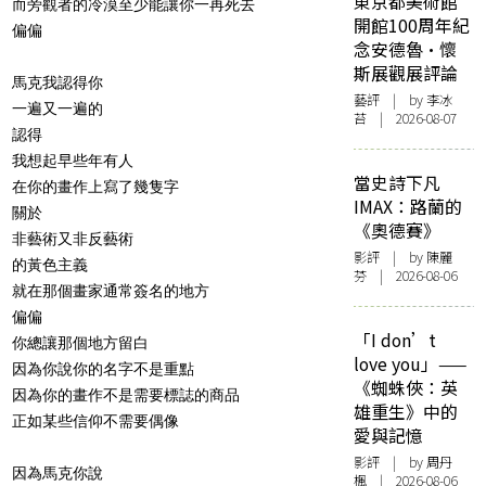
東京都美術館
而旁觀者的冷漠至少能讓你一再死去
開館100周年紀
偏偏
念安德魯·懷
斯展觀展評論
馬克我認得你
藝評
| by 李冰
一遍又一遍的
苔 | 2026-08-07
認得
我想起早些年有人
當史詩下凡
在你的畫作上寫了幾隻字
IMAX：路蘭的
關於
《奧德賽》
非藝術又非反藝術
影評
| by 陳麗
的黃色主義
芬 | 2026-08-06
就在那個畫家通常簽名的地方
偏偏
「I don’t
你總讓那個地方留白
love you」——
因為你說你的名字不是重點
《蜘蛛俠：英
因為你的畫作不是需要標誌的商品
雄重生》中的
正如某些信仰不需要偶像
愛與記憶
影評
| by
周丹
因為馬克你說
楓
| 2026-08-06