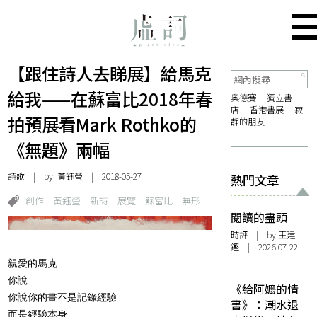
【跟住詩人去睇展】給馬克
給我——在蘇富比2018年春
奧德賽
獨立書
店
香港書展
寂
拍預展看Mark Rothko的
靜的朋友
《無題》兩幅
詩歌
| by
黃鈺螢
| 2018-05-27
熱門文章
創作
黃鈺螢
新詩
展覽
蘇富比
無形
閱讀的盡頭
時評
| by 王建
鏗 | 2026-07-22
親愛的馬克
你說
《給阿嬤的情
你說你的畫不是記錄經驗
書》：潮水退
而是經驗本身