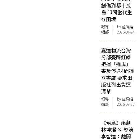
創傷到都市孤
島 叩問當代生
存困境
報導
| by 虛詞編
輯部 | 2026-07-24
嘉達物流台灣
分部憂踩紅線
拒運「違規」
書及停送4間獨
立書店 要求出
版社列出貨運
清單
報導
| by 虛詞編
輯部 | 2026-07-23
《候鳥》編劇
林坤燿 × 導演
李智達：離開