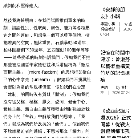
續剝削和壓榨他人。
《寂靜的朋
友》小輯
然後我終於明白：在我們試圖推倒重來的時
專題小輯
| by 虛
刻，談論性別、性取向、膚色、能力等各種壓
詞編輯部 | 2026-
07-24
迫之間的連結，和想像一個可以尊重個體、擁
抱差異的空間，無比重要。石牆暴動50週年、
柏林圍牆倒下30週年、五四運動100週年等等
記憶在時間中
——這些變革的時刻告訴我們，假如我們不把
漂浮：曾淑芬
那些被法國哲學家德勒茲和瓜塔里稱為「微法
以藝術重構黃
竹坑的記憶遺
西斯主義」（micro-fascism）的思想框架從自
痕
己的心中拿走（unlearn）；假如我們不挑戰社
會習以為常的常規和價值；假如我們在否定
專訪
| by 黃桂
桂 | 2026-07-24
「建制」的同時沒有質疑「體制」；假如我們
沒有從父權、極權、厭女、恐同、健全中心、
種族主義、新自由主義等種種由體制強加於我
《歐亞紀錄片
們身上的「主義」中解放我們的思維，「我
週2026》正式
開幕！從戰火
們」就成為我們所反抗的「他們」。假如我們
創傷到都市孤
不脫離壓迫者的邏輯，不思考那套「權力」的
島 叩問當代生