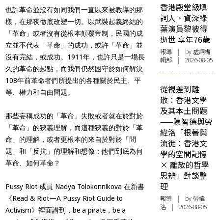
香港殿堂級填
也許革命並沒有如同我們一直以來被教導的那
詞人、資深綠
樣，在那夜徹底改變一切。以武裝起義終結的
葉演員黎彼得
「革命」或者沒有從根本顛覆帝制，民國的成
逝世 享年76歲
立並不代表「革命」的成功，或許「革命」並
報導
| by 虛詞編
沒有完結，或成功。1911年，也許只是一場長
輯部 | 2026-08-05
久的革命的起點，而我們仍然困守於如何解決
108年前革命者們所提出的各種關於民主、平
從視差到離
等、權力和自由問題。
散：香港文學
及其本土問題
那些妄稱成功的「革命」失敗或者就在於對於
——陳智德與勞
「革命」的狹義理解，而這種狹義的對於「革
緯洛「根著與
命」的理解，或者更根本的來自於對於「問
流徙：香港文
題」和「反抗」的理解和想像：他們到底為何
學的空間記憶
革命、如何革命？
× 離散的哲學
思辨」對談整
理
Pussy Riot 成員 Nadya Tolokonnikova 在新書
報導
| by 勞緯
《Read & Riot—A Pussy Riot Guide to
洛 | 2026-08-05
Activism》裡面講到，be a pirate，be a