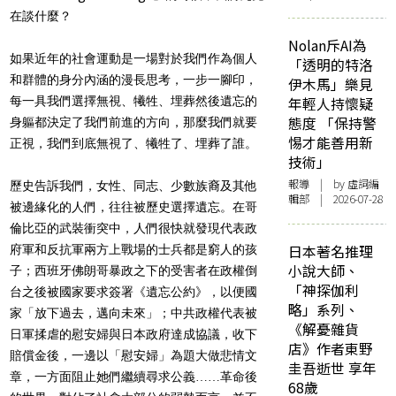
在談什麼？
Nolan斥AI為
如果近年的社會運動是一場對於我們作為個人
「透明的特洛
和群體的身分內涵的漫長思考，一步一腳印，
伊木馬」樂見
每一具我們選擇無視、犧牲、埋葬然後遺忘的
年輕人持懷疑
態度 「保持警
身軀都決定了我們前進的方向，那麼我們就要
惕才能善用新
正視，我們到底無視了、犧牲了、埋葬了誰。
技術」
報導
| by 虛詞編
歷史告訴我們，女性、同志、少數族裔及其他
輯部 | 2026-07-28
被邊緣化的人們，往往被歷史選擇遺忘。在哥
倫比亞的武裝衝突中，人們很快就發現代表政
日本著名推理
府軍和反抗軍兩方上戰場的士兵都是窮人的孩
小說大師、
子；西班牙佛朗哥暴政之下的受害者在政權倒
「神探伽利
台之後被國家要求簽署《遺忘公約》，以便國
略」系列、
家「放下過去，邁向未來」；中共政權代表被
《解憂雜貨
日軍揉虐的慰安婦與日本政府達成協議，收下
店》作者東野
賠償金後，一邊以「慰安婦」為題大做悲情文
圭吾逝世 享年
章，一方面阻止她們繼續尋求公義……革命後
68歲