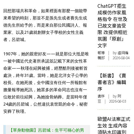
ChatGPT拒生
回想那場共和革命，如果裡面有那麼一個能帶
成模仿作家風
來希望的時刻，那並不是孫先生或者賽先生或
格指令 在世及
已故文豪皆受
德先生所給予的，而是來自那位民國詩人、報
限 改提供相近
業家、以及21歲就創辦女子學校的女性主義
氛圍「原創」
者，呂碧城。
文字
報導
| by 虛詞編
1907年，她的親密好友——就是那位大抵是唯
輯部 | 2026-08-04
一被中國近代史著所承認並記載下來的女性革
命家——秋瑾在紹興被捕，經歷酷刑後被斬首
【新書】《賣
處決，終年31歲。當時，她是北洋女子公學的
書者言》編輯
校長。在她死後，全中國沒有任何一所報館有
序
膽量報導她死訊，她眾多的革命同志也沒有一
書序
| by 阿
位敢於前往紹興，為她撿骨納葬。是當時年僅
豆 | 2026-08-03
24歲的呂碧城，公然違抗袁世凱的命令，秘密
安葬了秋瑾。
歐盟AI法案正式
生效 生成內容
【單身動物園】呂碧城：生平可稱心的男
須貼水印識別