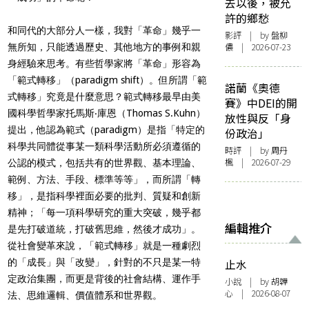
去以後，被允
許的鄉愁
和同代的大部分人一樣，我對「革命」幾乎一
影評
| by 盤柳
儂 | 2026-07-23
無所知，只能透過歷史、其他地方的事例和親
身經驗來思考。有些哲學家將「革命」形容為
「範式轉移」（paradigm shift）。但所謂「範
諾蘭《奧德
式轉移」究竟是什麼意思？範式轉移最早由美
賽》中DEI的開
國科學哲學家托馬斯‧庫恩（Thomas S.Kuhn）
放性與反「身
提出，他認為範式（paradigm）是指「特定的
份政治」
科學共同體從事某一類科學活動所必須遵循的
時評
| by
周丹
楓
| 2026-07-29
公認的模式，包括共有的世界觀、基本理論、
範例、方法、手段、標準等等」，而所謂「轉
移」，是指科學裡面必要的批判、質疑和創新
精神；「每一項科學研究的重大突破，幾乎都
編輯推介
是先打破道統，打破舊思維，然後才成功」。
從社會變革來說，「範式轉移」就是一種劇烈
的「成長」與「改變」，針對的不只是某一特
止水
定政治集團，而更是背後的社會結構、運作手
小說
| by 胡韡
心 | 2026-08-07
法、思維邏輯、價值體系和世界觀。