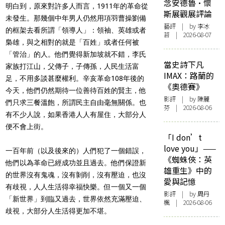
念安德魯·懷
明白到，原來對許多人而言，1911年的革命從
斯展觀展評論
未發生。那幾個中年男人仍然用項羽曹操劉備
藝評
| by 李冰
的框架去看所謂「領導人」：領袖、英雄或者
苔 | 2026-08-07
梟雄，與之相對的就是「百姓」或者任何被
「管治」的人。他們覺得新加坡就不錯，李氏
當史詩下凡
家族打江山，父傳子，子傳孫，人民生活富
IMAX：路蘭的
足，不用多談甚麼權利。辛亥革命108年後的
《奧德賽》
今天，他們仍然期待一位善待百姓的賢主，他
影評
| by 陳麗
們只求三餐溫飽，所謂民主自由毫無關係。也
芬 | 2026-08-06
有不少人說，如果香港人人有屋住，大部分人
便不會上街。
「I don’t
love you」——
一百年前（以及後來的）人們犯了一個錯誤，
《蜘蛛俠：英
他們以為革命已經成功並且過去。他們保證新
雄重生》中的
的世界沒有鬼魂，沒有剝削，沒有壓迫，也沒
愛與記憶
有歧視，人人生活得幸福快樂。但一個又一個
影評
| by
周丹
「新世界」到臨又過去，世界依然充滿壓迫、
楓
| 2026-08-06
歧視，大部分人生活得更加不堪。