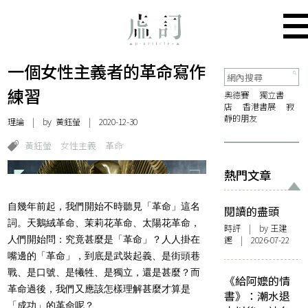
一個女性主義者的革命寫作
練習
奧德賽
獨立書
店
香港書展
寂
靜的朋友
理論
| by
黃鈺螢
| 2020-12-30
黃鈺螢
女性主義
革命
熱門文章
自幾年前起，我們開始不時聽見「革命」這名
閱讀的盡頭
詞。天鵝絨革命、茉莉花革命、太陽花革命，
時評
| by 王建
人們開始問：究竟甚麼是「革命」？人人掛在
鏗 | 2026-07-22
嘴邊的「革命」，到底是武裝起義、是街頭巷
戰、是口號、是犧牲、是獨立，還是甚麼？而
《給阿嬤的情
革命過後，我們又應該怎樣理解甚麼才算是
書》：潮水退
「成功」的革命呢？