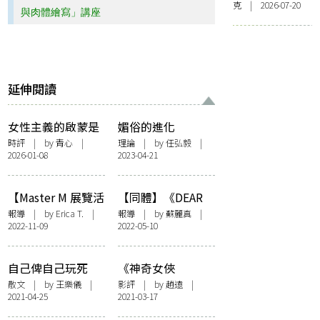
克 | 2026-07-20
與肉體繪寫」講座
延伸閱讀
女性主義的啟蒙是
媚俗的進化
書本？
時評
| by 青心 |
理論
| by 任弘毅 |
2026-01-08
2023-04-21
【Master M 展覽活
【同體】《DEAR
動紀錄】月經覺知
LABIA》互動藝術
報導
| by Erica T. |
報導
| by
蘇麗真
|
2022-11-09
2022-05-10
冥想練習
展︰給自己的陰部
禮讚
自己俾自己玩死
《神奇女俠
1984》：平庸的超
散文
| by 王樂儀 |
影評
| by
趙遠
|
2021-04-25
2021-03-17
級英雄？