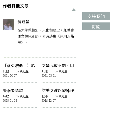
作者其他文章
支持我們
黃鈺螢
訂閱
在大學教性別、文化和歷史，兼職籌
辦女性電影節，著有詩集《無用的晶
瑩》。
【蔡炎培逝世】給
文學我放不開，因
蔡爺的一封信
為我要著嚟錄節目
其他
| by
黃鈺螢
|
其他
| by
黃鈺螢
|
2021-10-07
2021-03-31
的衫還很多
失眠者情詩
甜美女孩以酸掉作
抵抗——記「女性
詩歌
| by
黃鈺螢
|
報導
| by
黃鈺螢
|
2019-01-03
2018-12-07
凝視與肉體繪寫」
講座