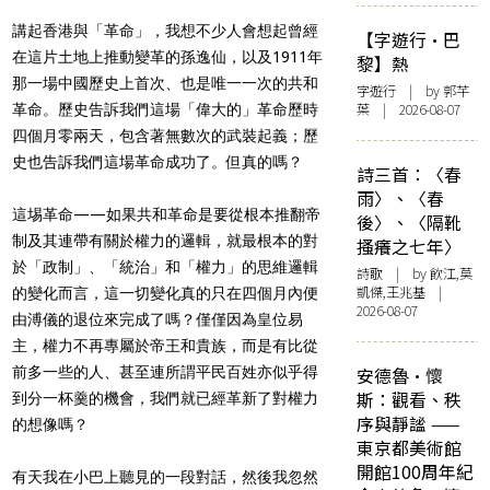
講起香港與「革命」，我想不少人會想起曾經
【字遊行·巴
在這片土地上推動變革的孫逸仙，以及1911年
黎】熱
那一場中國歷史上首次、也是唯一一次的共和
字遊行
| by 郭芊
葉 | 2026-08-07
革命。歷史告訴我們這場「偉大的」革命歷時
四個月零兩天，包含著無數次的武裝起義；歷
史也告訴我們這場革命成功了。但真的嗎？
詩三首：〈春
雨〉、〈春
這埸革命——如果共和革命是要從根本推翻帝
後〉、〈隔靴
制及其連帶有關於權力的邏輯，就最根本的對
搔癢之七年〉
於「政制」、「統治」和「權力」的思維邏輯
詩歌
| by 飲江,莫
凱傑,王兆基 |
的變化而言，這一切變化真的只在四個月內便
2026-08-07
由溥儀的退位來完成了嗎？僅僅因為皇位易
主，權力不再專屬於帝王和貴族，而是有比從
前多一些的人、甚至連所謂平民百姓亦似乎得
安德魯·懷
斯：觀看、秩
到分一杯羹的機會，我們就已經革新了對權力
序與靜謐 ——
的想像嗎？
東京都美術館
開館100周年紀
有天我在小巴上聽見的一段對話，然後我忽然