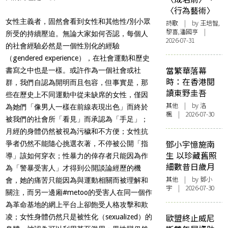
〈行為藝術〉
女性主義者，固然會看到女性和其他性/別小眾
詩歌
| by 王培智,
黎喜,潘國亨 |
所受的持續壓迫。無論大家如何否認，每個人
2026-07-31
的社會經驗必然是一個性別化的經驗
（gendered experience），在社會運動和歷史
當繁華落幕
書寫之中也是一樣。或許作為一個社會或社
時：在香港閱
群，我們自認為開明而且包容，但事實是，那
讀東野圭吾
些在歷史上不同運動中從未缺席的女性，僅因
其他
| by
洛
為她們「像男人一樣在前線表現出色」而終於
楓
| 2026-07-30
被我們的社會所「看見」而承認為「手足」；
月經的身體仍然被視為污穢和不方便；女性抗
鄧小宇憶施南
爭者仍然不能隨心挑選衣著，不停被公開「指
生 以珍藏舊照
導」該如何穿衣；性暴力的倖存者只能因為作
細數昔日歲月
為「警暴受害人」才得到公開談論經歷的機
其他
| by 鄧小
會，她的痛苦只能因為與運動相關而被理解和
宇 | 2026-07-30
關注，而另一邊廂#metoo的受害人在同一個作
為革命基地的網上平台上卻飽受人格攻擊和欺
歐盟終止威尼
凌；女性身體仍然只是被性化（sexualized）的