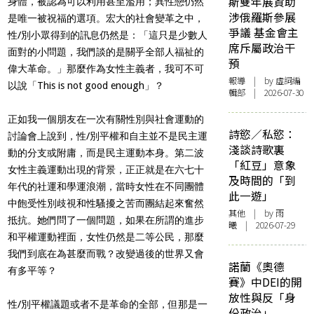
斯雙年展資助
身體，被認為可以利用甚至濫用；異性戀仍然
涉俄羅斯參展
是唯一被祝福的選項。宏大的社會變革之中，
爭議 基金會主
性/別小眾得到的訊息仍然是：「這只是少數人
席斥屬政治干
面對的小問題，我們談的是關乎全部人福祉的
預
偉大革命。」那麼作為女性主義者，我可不可
報導
| by 虛詞編
以說「This is not good enough」？
輯部 | 2026-07-30
正如我一個朋友在一次有關性別與社會運動的
詩慾／私慾：
討論會上說到，性/別平權和自主並不是民主運
淺談詩歌裏
動的分支或附庸，而是民主運動本身。第二波
「紅豆」意象
女性主義運動出現的背景，正正就是在六七十
及時間的「到
年代的社運和學運浪潮，當時女性在不同團體
此一遊」
中飽受性別歧視和性騷擾之苦而團結起來奮然
其他
| by 雨
抵抗。她們問了一個問題，如果在所謂的進步
曦 | 2026-07-29
和平權運動裡面，女性仍然是二等公民，那麼
我們到底在為甚麼而戰？改變過後的世界又會
諾蘭《奧德
有多平等？
賽》中DEI的開
放性與反「身
性/別平權議題或者不是革命的全部，但那是一
份政治」