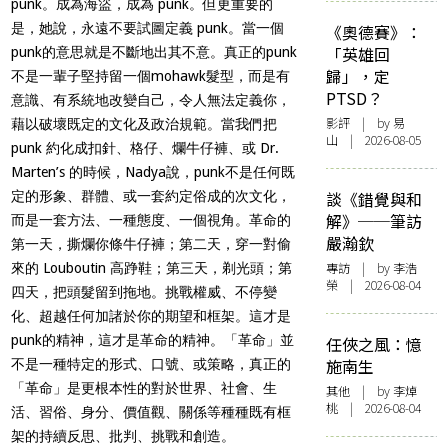
punk。成為海盜，成為 punk。但更重要的
是，她說，永遠不要試圖定義 punk。當一個
《奧德賽》：
「英雄回
punk的意思就是不斷地出其不意。真正的punk
歸」，定
不是一輩子堅持留一個mohawk髮型，而是有
PTSD？
意識、有系統地改變自己，令人無法定義你，
影評
| by 易
藉以破壞既定的文化及政治規範。當我們把
山 | 2026-08-05
punk 約化成扣針、格仔、爛牛仔褲、或 Dr.
Marten’s 的時候，Nadya說，punk不是任何既
定的形象、群體、或一套約定俗成的次文化，
談《錯覺與和
解》──筆訪
而是一套方法、一種態度、一個視角。革命的
嚴瀚欽
第一天，撕爛你條牛仔褲；第二天，穿一對偷
專訪
| by 李浩
來的 Louboutin 高踭鞋；第三天，剃光頭；第
榮 | 2026-08-04
四天，把頭髮留到拖地。挑戰權威、不停變
化、超越任何加諸於你的期望和框架。這才是
punk的精神，這才是革命的精神。「革命」並
任俠之風：憶
施南生
不是一種特定的形式、口號、或策略，真正的
「革命」是更根本性的對於世界、社會、生
其他
| by 李焯
桃 | 2026-08-04
活、習俗、身分、價值觀、關係等種種既有框
架的持續反思、批判、挑戰和創造。