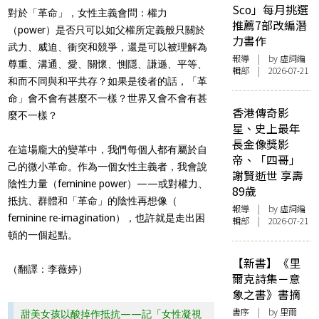
Sco」每月挑選
對於「革命」，女性主義會問：權力
推薦7部改編潛
（power）是否只可以如父權所定義般只關於
力書作
武力、威迫、衝突和競爭，還是可以被理解為
報導
| by 虛詞編
尊重、溝通、愛、關懷、惻隱、謙遜、平等、
輯部 | 2026-07-21
和而不同與和平共存？如果是後者的話，「革
命」會不會有甚麼不一樣？世界又會不會有甚
香港傳奇影
麼不一樣？
星、史上最年
長金像獎影
在這場龐大的變革中，我們每個人都有屬於自
帝、「四哥」
己的微小革命。作為一個女性主義者，我會說
謝賢逝世 享壽
陰性力量（feminine power）——或對權力、
89歲
抵抗、群體和「革命」的陰性再想像（
報導
| by 虛詞編
feminine re-imagination），也許就是走出困
輯部 | 2026-07-21
頓的一個起點。
【新書】《里
（翻譯：李薇婷）
爾克詩集－意
象之書》書摘
書序
| by 里爾
甜美女孩以酸掉作抵抗——記「女性凝視