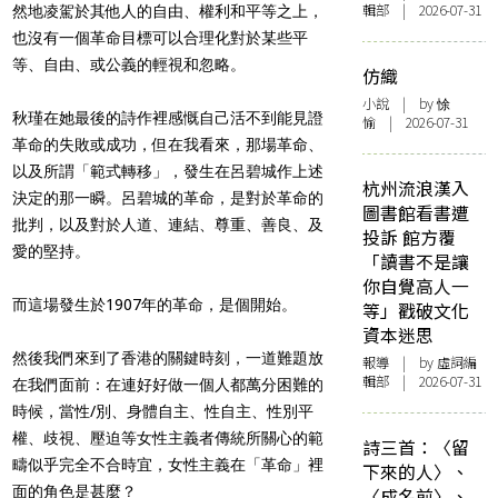
輯部 | 2026-07-31
然地凌駕於其他人的自由、權利和平等之上，
也沒有一個革命目標可以合理化對於某些平
等、自由、或公義的輕視和忽略。
仿織
小說
| by 悇
秋瑾在她最後的詩作裡感慨自己活不到能見證
愉 | 2026-07-31
革命的失敗或成功，但在我看來，那場革命、
以及所謂「範式轉移」，發生在呂碧城作上述
杭州流浪漢入
決定的那一瞬。呂碧城的革命，是對於革命的
圖書館看書遭
批判，以及對於人道、連結、尊重、善良、及
投訴 館方覆
愛的堅持。
「讀書不是讓
你自覺高人一
而這場發生於1907年的革命，是個開始。
等」戳破文化
資本迷思
然後我們來到了香港的關鍵時刻，一道難題放
報導
| by 虛詞編
輯部 | 2026-07-31
在我們面前：在連好好做一個人都萬分困難的
時候，當性/別、身體自主、性自主、性別平
權、歧視、壓迫等女性主義者傳統所關心的範
詩三首：〈留
疇似乎完全不合時宜，女性主義在「革命」裡
下來的人〉、
面的角色是甚麼？
〈成名前〉、