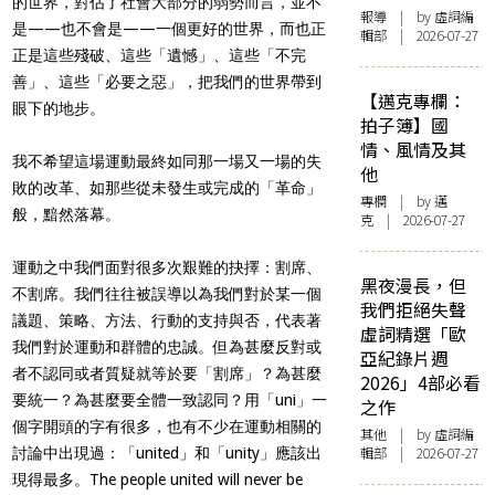
的世界，對佔了社會大部分的弱勢而言，並不
報導
| by 虛詞編
是——也不會是——一個更好的世界，而也正
輯部 | 2026-07-27
正是這些殘破、這些「遺憾」、這些「不完
善」、這些「必要之惡」，把我們的世界帶到
【邁克專欄：
眼下的地步。
拍子簿】國
情、風情及其
我不希望這場運動最終如同那一場又一場的失
他
敗的改革、如那些從未發生或完成的「革命」
專欄
| by
邁
般，黯然落幕。
克
| 2026-07-27
運動之中我們面對很多次艱難的抉擇：割席、
黑夜漫長，但
不割席。我們往往被誤導以為我們對於某一個
我們拒絕失聲
議題、策略、方法、行動的支持與否，代表著
虛詞精選「歐
我們對於運動和群體的忠誠。但為甚麼反對或
亞紀錄片週
者不認同或者質疑就等於要「割席」？為甚麼
2026」4部必看
要統一？為甚麼要全體一致認同？用「uni」一
之作
個字開頭的字有很多，也有不少在運動相關的
其他
| by 虛詞編
輯部 | 2026-07-27
討論中出現過：「united」和「unity」應該出
現得最多。The people united will never be