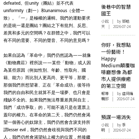
defeated。但unity（團結）並不代表
後巷中的智慧
uniformity（劃一）和unanimous（全體一
國王
致）。「一」是極權的邏輯。我們的運動要求
小說
| by 鄧皓
的是統一還是團結？團結之下有批判、反思、
天 | 2026-07-24
差異和多元的空間嗎？在群體之中，我們可以
有不同的需要、不同的聲音、不同的意見嗎？
你好，我想點
一份藝術！
如果自認為「革命中」我們仍然認為——就像
Happy
《動物農莊》裡所說——某些「動物」或人因
Medium顛覆咖
為某些原因（例如性別、年齡、性取向、國
啡廳想像 為都
籍、能力）而比別人更高尚、更平等，那麼，
市人提供療癒
的第三空間
那個我們所想望著、正在「革命成功」後等待
我們的自由和民主就算不是一場夢、也只會是
報導
| by 虛詞編
輯部 | 2026-07-24
殘缺不全的。如果我們無法尊重差異與自主，
我們「成功爭取」的，可能不過只是在選票上
蓋印的權力。在革命的第二天，我們仍然會渴
預謀一場消失
望一個善心的奴隸主，我們仍然會含淚支持所
小說
| by 季
謂lesser evil，我們仍然會歧視與我們不同的
明 | 2026-07-24
人，我們仍然會渴望站上權力的位置，然後繼