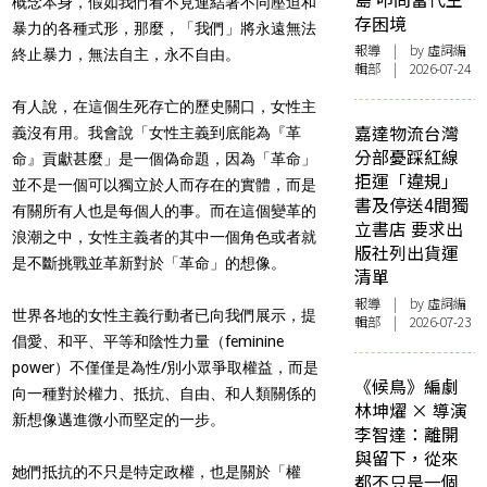
概念本身，假如我們看不見連結著不同壓迫和
存困境
暴力的各種式形，那麼，「我們」將永遠無法
報導
| by 虛詞編
終止暴力，無法自主，永不自由。
輯部 | 2026-07-24
有人說，在這個生死存亡的歷史關口，女性主
嘉達物流台灣
義沒有用。我會說「女性主義到底能為『革
分部憂踩紅線
命』貢獻甚麼」是一個偽命題，因為「革命」
拒運「違規」
並不是一個可以獨立於人而存在的實體，而是
書及停送4間獨
有關所有人也是每個人的事。而在這個變革的
立書店 要求出
浪潮之中，女性主義者的其中一個角色或者就
版社列出貨運
是不斷挑戰並革新對於「革命」的想像。
清單
報導
| by 虛詞編
世界各地的女性主義行動者已向我們展示，提
輯部 | 2026-07-23
倡愛、和平、平等和陰性力量（feminine
power）不僅僅是為性/別小眾爭取權益，而是
《候鳥》編劇
向一種對於權力、抵抗、自由、和人類關係的
林坤燿 × 導演
新想像邁進微小而堅定的一步。
李智達：離開
與留下，從來
她們抵抗的不只是特定政權，也是關於「權
都不只是一個