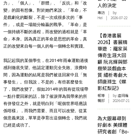
力」、「個人」、「群體」、「反抗」和「改
人的決定
變」的固有想像。對於她們來說，「革命」不
專訪
| by
是戲劇化的斷裂，不是一次或很多次的「事
Hei | 2026-07-22
件」，或是一場能分輸贏的戰爭。「革命」是
一個持續不斷的過程，而改變的過程就是「革
【香港書展
命」本身。因為真正的革命是思想的革命，真
2026】書展精
正的改變來自每一個人的每一個轉念和實踐。
華遊 ：羅家英
傳奇生涯大回
我記起我的某個學生，在2014年雨傘運動過後
顧 阮兆輝與鄧
樹榮談戲曲本
感到徹底失望。他認定運動完全失敗、浪費時
質 細析粵劇大
間，因為運動的結尾是我們被送回家中且「無
師唐滌生《蝶
事發生」。但我說，不是的，有些甚麼發生
影紅梨記》
了，我們改變了。假如2014年的我有從現場帶
報導
| by 虛詞編
一點什麼回家的話，除了催淚彈為我帶來的所
輯部 | 2026-07-21
有併發症之外，就是明白到「呢個世界唔應該
係咁樣」，而我們需要、而且可以改變。從某
為大銀幕尋到
個意義來說，單單是孕育出這個轉念，我們就
好劇本 美媒體
已經是成功了。
研究者創「Bo-