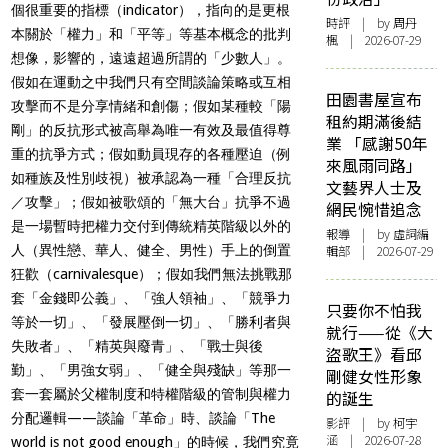
個很重要的指標（indicator），指向的是更根
時評
| by
周丹
本關於「權力」和「平等」等基本概念的批判
楓
| 2026-07-29
想像，影響的，遠遠超過所謂的「少數人」。
假如在運動之中我們只有空間談論策略或互相
田園書屋宣布
攻擊而不是分享情緒和創傷；假如某種較「陽
租約期滿後結
剛」的反抗形式被高舉為唯一有效及最值得尊
業 「感謝50年
重的抗爭方式；假如動員現存的各種壓迫（例
來風雨同路」
如種族及性別歧視）被承認為一種「合理反抗
文藝界人士及
／攻擊」；假如被歌頌的「無大台」抗爭不過
網民惋惜追念
是一場暫時把權力交付到傳統精英階級以外的
報導
| by 虛詞編
人（異性戀、華人、健全、男性）手上的倒置
輯部 | 2026-07-29
狂歡（carnivalesque）；假如我們無法挑戰那
套「金錢即公義」、「強人領袖」、「競爭力
只要你不怕我
等於一切」、「發展壓倒一切」、「勝利者與
就行——從《大
失敗者」、「精英與廢青」、「戰士與後
盜歌王》看邱
勤」、「男強女弱」、「健全與殘缺」等那一
剛健女性形象
套一套屬於父權制度和特權階級的管制與權力
的誕生
分配邏輯——談論「革命」時、談論「The
影評
| by 柯宇
涵 | 2026-07-28
world is not good enough」的時候，我們究竟