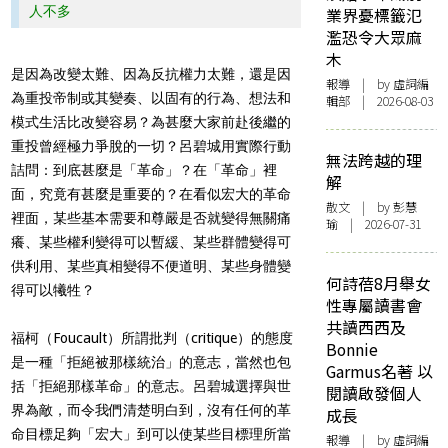
人不多
業界憂標籤氾
濫恐令大眾麻
木
是因為改變太難、因為反抗權力太難，還是因
報導
| by 虛詞編
為重投帝制或其變奏、以固有的行為、想法和
輯部 | 2026-08-03
模式生活比改變容易？為甚麼大家前赴後繼的
重投曾經極力爭脫的一切？呂碧城用實際行動
無法跨越的理
詰問：到底甚麼是「革命」？在「革命」裡
解
面，究竟有甚麼是重要的？在看似宏大的革命
散文
| by 彭慧
裡面，某些基本需要和尊嚴是否就變得無關痛
瑜 | 2026-07-31
癢、某些權利變得可以暫緩、某些群體變得可
供利用、某些真相變得不便道明、某些身體變
何詩蓓8月舉女
得可以犧牲？
性專屬讀書會
共讀西西及
福柯（Foucault）所謂批判（critique）的態度
Bonnie
是一種「拒絕被那樣統治」的意志，當然也包
Garmus名著 以
括「拒絕那樣革命」的意志。呂碧城選擇與世
閱讀啟發個人
界為敵，而令我們清楚明白到，沒有任何的革
成長
命目標足夠「宏大」到可以使某些目標理所當
報導
| by 虛詞編