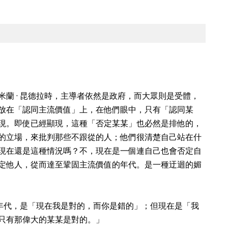
蘭 · 昆德拉時，主導者依然是政府，而大眾則是受體，
放在「認同主流價值」上，在他們眼中，只有「認同某
現。即使已經顯現，這種「否定某某」也必然是排他的，
的立場，來批判那些不跟從的人；他們很清楚自己站在什
現在還是這種情況嗎？不，現在是一個連自己也會否定自
定他人，從而達至鞏固主流價值的年代。是一種迂迴的媚
的年代，是「現在我是對的，而你是錯的」；但現在是「我
只有那偉大的某某是對的。」