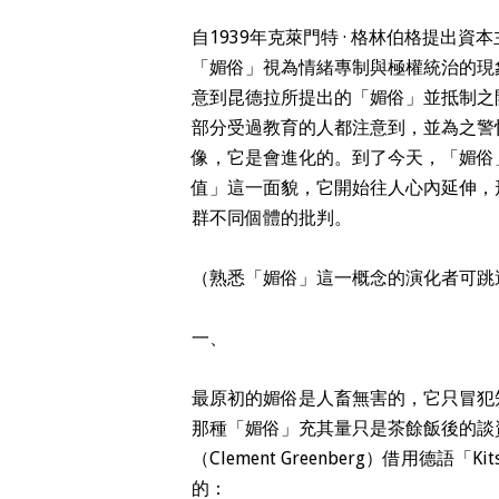
自1939年克萊門特 · 格林伯格提出
「媚俗」視為情緒專制與極權統治的現
意到昆德拉所提出的「媚俗」並抵制之
部分受過教育的人都注意到，並為之警
像，它是會進化的。到了今天，「媚俗
值」這一面貌，它開始往人心內延伸，
群不同個體的批判。
（熟悉「媚俗」這一概念的演化者可跳
一、
最原初的媚俗是人畜無害的，它只冒犯
那種「媚俗」充其量只是茶餘飯後的談資
（Clement Greenberg）借用德
的：