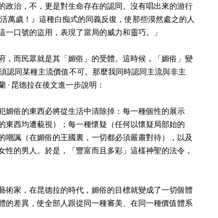
的政治，不，更是對生命存在的認同。沒有唱出來的游行
生活萬歲！』這種白痴式的同義反復，使那些漠然處之的人
這一口號的盜用，表現了當局的威力和靈巧。」
府，而民眾就是其「媚俗」的受體。這時候，「媚俗」變
須認同某種主流價值不可。那麼我同時認同主流與非主
 · 昆德拉在後文進一步說明：
犯媚俗的東西必將從生活中清除掉：每一種個性的展示
的東西均遭藐視）；每一種懷疑（任何以懷疑局部始的
的嘲諷（在媚俗的王國裏，一切都必須嚴肅對待），以及
女性的男人。於是，「豐富而且多彩」這樣神聖的法令，
藝術家，在昆德拉的時代，媚俗的目標就變成了一切個體
體的差異，使全部人跟從同一種審美、在同一種價值體系