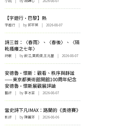
小說
| by 胡韡心 | 2026-08-07
【字遊行·巴黎】熱
字遊行
| by 郭芊葉 | 2026-08-07
詩三首：〈春雨〉、〈春後〉、〈隔
靴搔癢之七年〉
詩歌
| by 飲江,莫凱傑,王兆基 | 2026-08-07
安德魯·懷斯：觀看、秩序與靜謐
——東京都美術館開館100周年紀念
安德魯·懷斯展觀展評論
藝評
| by 李冰苔 | 2026-08-07
當史詩下凡IMAX：路蘭的《奧德賽》
影評
| by 陳麗芬 | 2026-08-06