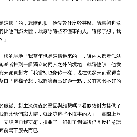
是這樣子的，就隨他唄，他愛幹什麼幹甚麼。我當初也像
們比他們識大體，就原諒這些不懂事的人。這樣子想，我
？」
一樣的境地「我當年也是這樣過來的」，讓兩人都看似站
施暴者推到一個獨立於兩人之外的境地「就隨他唄，他愛
態來譴責對方「我當初也像你一樣，現在想起來都覺得自
藉口「這樣子想，我們讓自己好過一點，又有甚麼不好的
的服從、對主流價值的鞏固與維繫嗎？看似給對方提供了
我們比他們識大體，就原諒這些不懂事的人」，實際上只
一立場與自我安慰，扭曲了、消弭了創傷後仍具反抗意識
面前彎下腰去而已。