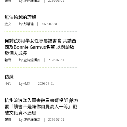
報導
| by 虛詞編輯部 | 2026-08-03
無法跨越的理解
散文
| by 彭慧瑜 | 2026-07-31
何詩蓓8月舉女性專屬讀書會 共讀西
西及Bonnie Garmus名著 以閱讀啟
發個人成長
報導
| by 虛詞編輯部 | 2026-07-31
仿織
小說
| by 悇愉 | 2026-07-31
杭州流浪漢入圖書館看書遭投訴 館方
覆「讀書不是讓你自覺高人一等」戳
破文化資本迷思
報導
| by 虛詞編輯部 | 2026-07-31