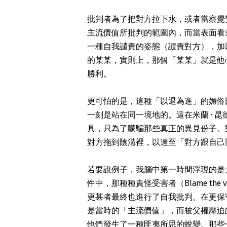
批判者為了把對方拉下水，或者當察覺
主流價值所批判的範圍內，而當表面看
一種自我譴責的姿態（譴責對方），加
的某某，實則上，那個「某某」就是他
勝利。
更可怕的是，這種「以退為進」的媚俗
一刻是站在同一境地的。這在米蘭 · 
具，只為了矇騙那些真正的異見份子。
對方拖到陰溝裡，以達至「對方跟自己
若要說例子，我腦中第一時間浮現的是
件中，那種種責怪受害者（Blame th
更甚者最終也進行了自我批判。在更保
是當時的「主流價值」，而被父權壓迫
他們發生了一種匪夷所思的蛻變。那些