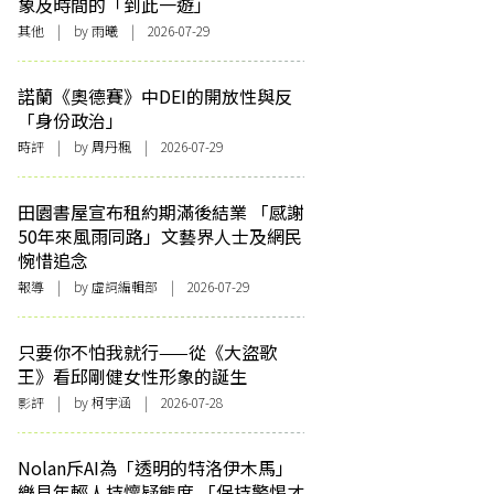
象及時間的「到此一遊」
其他
| by 雨曦 | 2026-07-29
諾蘭《奧德賽》中DEI的開放性與反
「身份政治」
時評
| by
周丹楓
| 2026-07-29
田園書屋宣布租約期滿後結業 「感謝
50年來風雨同路」文藝界人士及網民
惋惜追念
報導
| by 虛詞編輯部 | 2026-07-29
只要你不怕我就行——從《大盜歌
王》看邱剛健女性形象的誕生
影評
| by 柯宇涵 | 2026-07-28
Nolan斥AI為「透明的特洛伊木馬」
樂見年輕人持懷疑態度 「保持警惕才