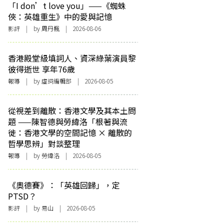
「I don’t love you」——《蜘蛛
俠：英雄重生》中的愛與記憶
影評
| by
周丹楓
| 2026-08-06
香港殿堂級填詞人、資深綠葉演員黎
彼得逝世 享年76歲
報導
| by 虛詞編輯部 | 2026-08-05
從視差到離散：香港文學及其本土問
題 ——陳智德與勞緯洛「根著與流
徙：香港文學的空間記憶 × 離散的
哲學思辨」對談整理
報導
| by 勞緯洛 | 2026-08-05
《奧德賽》：「英雄回歸」，定
PTSD？
影評
| by 易山 | 2026-08-05