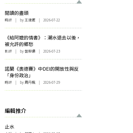
閱讀的盡頭
時評
| by 王建鏗 | 2026-07-22
《給阿嬤的情書》：潮水退去以後，
被允許的鄉愁
影評
| by 盤柳儂 | 2026-07-23
諾蘭《奧德賽》中DEI的開放性與反
「身份政治」
時評
| by
周丹楓
| 2026-07-29
編輯推介
止水