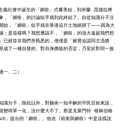
資本主義社會中誕生的「媚俗」式審美始，到米蘭 · 昆德拉將
象，「媚俗」的討論似乎就到此終結了。自從知識分子注
開始，「媚俗」似乎就在香港這片土地絕跡了——因為大
惕；是這樣嗎？我想應該不，「媚俗」的強大遠超我們想
」已經並非我們所熟悉的，僅僅是「被脅迫認同主流價
形成了一種自發的、對自身價值的否定，乃至於對同一族
過一、二）
知識分子，除此以外，對藝術一知半解的平民百姓來說，
變得單一化，沒什麼大不了。那是克萊門特 · 格林伯格
語「Kitsch」提出的「媚俗」。他在《前衛與媚俗》中是這樣說