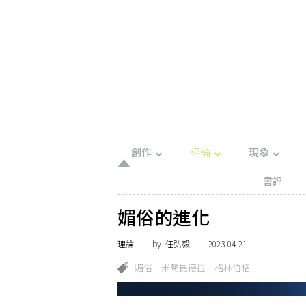
創作
評論
現象
書評
媚俗的進化
理論
| by 任弘毅 | 2023-04-21
媚俗
米蘭昆德拉
格林伯格