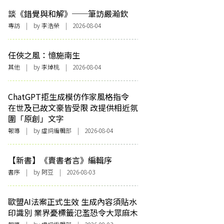
談《錯覺與和解》──筆訪嚴瀚欽
專訪
| by 李浩榮 | 2026-08-04
任俠之風：憶施南生
其他
| by 李焯桃 | 2026-08-04
ChatGPT拒生成模仿作家風格指令
在世及已故文豪皆受限 改提供相近氛
圍「原創」文字
報導
| by 虛詞編輯部 | 2026-08-04
【新書】《賣書者言》編輯序
書序
| by 阿豆 | 2026-08-03
歐盟AI法案正式生效 生成內容須貼水
印識別 業界憂標籤氾濫恐令大眾麻木