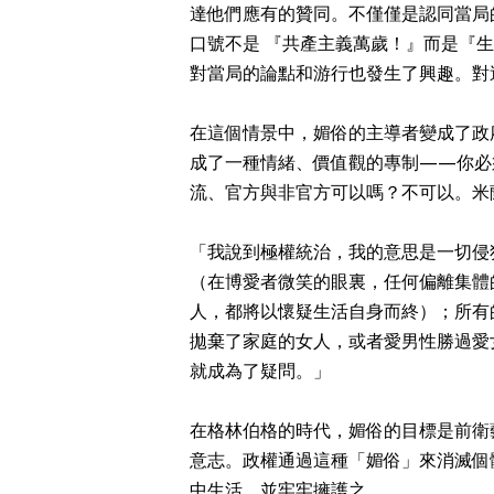
達他們應有的贊同。不僅僅是認同當局
口號不是 『共產主義萬歲！』而是『
對當局的論點和游行也發生了興趣。對
在這個情景中，媚俗的主導者變成了政
成了一種情緒、價值觀的專制——你必
流、官方與非官方可以嗎？不可以。米蘭
「我說到極權統治，我的意思是一切侵
（在博愛者微笑的眼裏，任何偏離集體
人，都將以懷疑生活自身而終）；所有
拋棄了家庭的女人，或者愛男性勝過愛
就成為了疑問。」
在格林伯格的時代，媚俗的目標是前衛
意志。政權通過這種「媚俗」來消滅個
中生活，並牢牢擁護之。