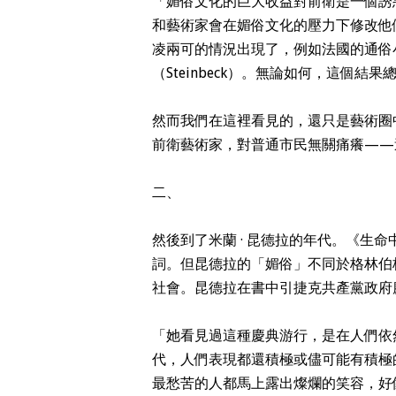
「媚俗文化的巨大收益對前衛是一個誘
和藝術家會在媚俗文化的壓力下修改他
凌兩可的情況出現了，例如法國的通俗小
（Steinbeck）。無論如何，這個結
然而我們在這裡看見的，還只是藝術圈
前衛藝術家，對普通市民無關痛癢——
二、
然後到了米蘭 · 昆德拉的年代。《生
詞。但昆德拉的「媚俗」不同於格林伯
社會。昆德拉在書中引捷克共產黨政府
「她看見過這種慶典游行，是在人們依
代，人們表現都還積極或儘可能有積極
最愁苦的人都馬上露出燦爛的笑容，好