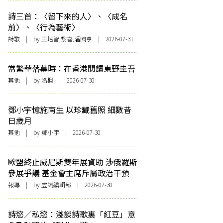
詩三首：〈留下來的人〉、〈成名
前〉、〈行為藝術〉
詩歌
| by 王培智,黎喜,潘國亨 | 2026-07-31
當繁華落幕時：在香港閱讀東野圭吾
其他
| by
洛楓
| 2026-07-30
鄧小宇憶施南生 以珍藏舊照 細數昔
日歲月
其他
| by 鄧小宇 | 2026-07-30
歐盟終止威尼斯雙年展資助 涉俄羅斯
參展爭議 基金會主席斥屬政治干預
報導
| by 虛詞編輯部 | 2026-07-30
詩慾／私慾：淺談詩歌裏「紅豆」意