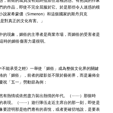
惑，前衛的成員沒有始終抵禦住這種誘惑。有抱負的作家
們的作品，即使不完全屈服於它。於是那些令人迷惑的模
說家希蒙儂（Simenon）和這個國家的斯丹貝克
果總是對真正的文化有害。」
中的現象，媚俗的主導者是商業市場，而媚俗的受害者是
這時的媚俗傷害力還很弱。
命中不能承受之輕》一舉使「媚俗」成為整個文化界的關鍵
格的「媚俗」，前者的蹤影並不限於藝術界，而是遍佈全
慶祝「五一」勞動節為例：
然有熱情或依然盡力裝出熱情的年代。（
⋯⋯
）那個時
的表現。（
⋯⋯
）遊行隊伍走近主席台的那一刻，即使是
像要證明那是他們應有的喜悅，或者更確切地說，是要表