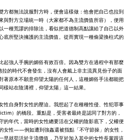
雙方都無法說服對方時，便會這樣做：他會把自己也拉到
來與對方立場統一時（大家都不為主流價值所容），便用
以一種荒謬的排除法，看似把道德制高點讓給了自己以外
心底所堅決擁護的主流價值。從而實現一種偷梁換柱式的
比起強人手腕的媚俗有效百倍。因為雙方在過程中有那麼
昆德拉的時代不會發生，沒有人會戴上非主流異見份子的面
對著原本不願意仰望太陽的任何人，這種媚俗手法都能把
同樣站在陰溝裡，仰望太陽」這一結果。
女性自身對女性的壓迫。我想起了在種種性侵、性犯罪事
e victim）的橋段。重點是，受害者最終是認同了對方的，
守的年代，當時的女性總要活在父權的陰影底下，父權便
的女性——例如遭到強姦還被指點「不守節操」的女性，
一早就苟活於主流價值，乃至於加入其中的女性長輩跟這