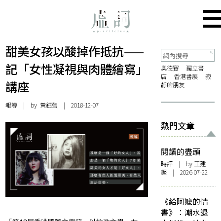
甜美女孩以酸掉作抵抗——
記「女性凝視與肉體繪寫」
奧德賽
獨立書
店
香港書展
寂
講座
靜的朋友
報導
| by
黃鈺螢
| 2018-12-07
熱門文章
閱讀的盡頭
時評
| by 王建
鏗 | 2026-07-22
《給阿嬤的情
書》：潮水退