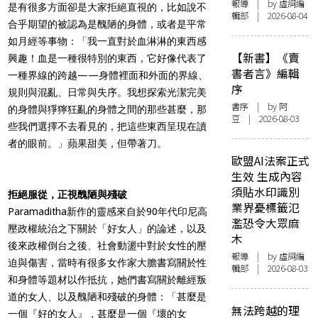
報導
| by 虛詞編
是有很多方面卻是大家拒絕直視的，比如說不
輯部 | 2026-08-04
合乎期望的被認為是醜陋的身體，或者是平常
如月經等事物：「我一直對於血淋淋的東西感
【新書】《賣
興趣！血是一種很特別的東西，它好像代表了
書者言》編輯
一種界線的跨越——身體裡面和外面的界線、
序
規則與混亂、日常與失序。我想探索光潔完美
書序
| by 阿
的身體與猙獰狂亂的身體之間的那些甚麼，那
豆 | 2026-08-03
些我們選擇不去看見的，把這些東西呈現在讀
者的眼前。」蘋果甜美，但帶著刀。
歐盟AI法案正式
生效 生成內容
須貼水印識別
拒絕服從，正視醜陋與殘破
業界憂標籤氾
Paramaditha新作的靈感來自於90年代印尼高
濫恐令大眾麻
壓政權統治之下關於「好女人」的論述，以及
木
後來政權倒台之後、社會動盪中對於女性的壓
報導
| by 虛詞編
迫與傷害，當時有很多女作家大膽書寫關於性
輯部 | 2026-08-03
和身體等題材以作抵抗，她們書寫關於離經叛
道的女人、以及醜陋和殘破的身體：「甚麼是
無法跨越的理
一個『好的女人』，甚麼是一個『壞的女