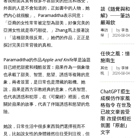
者我裡面其實有很多不甚甜美的想法和感受，
談《錯覺與和
外面的人是不會知道的，正如書中的人物，她
解》──筆訪
們內心就很酸」。Paramaditha表示同意︰
嚴瀚欽
「亞裔的女性常常被定型為甜美，好像完美的
專訪
| by 李浩
亞洲女性就是乖巧順從。」Zhang馬上接著說
榮 | 2026-08-04
︰「這種甜美很反胃。」她們的作品，正正是
探討完美日常背後的真相。
任俠之風：憶
施南生
Paramaditha的作品
Apple and Knife
單是論題
目已經把甜蜜和殘酷並置︰蘋果作為一個象徵
其他
| by 李焯
桃 | 2026-08-04
也承載了甜美、智慧、慾望、誘惑等複雜的意
象，兩者並置，是日常也是潛藏的殺機。她
說，蘋果是西方宗教經典的意象，代表智慧、
ChatGPT拒生
也代表誘惑和犯罪，在《可蘭經》裡面，也有
成模仿作家風
格指令 在世及
關於蘋果的故事，代表了伴隨誘惑和慾望的危
已故文豪皆受
險。
限 改提供相近
氛圍「原創」
她說，日常生活中很多東西我們選擇視而不
文字
見，比如說女性的身體雖然往往受到注視，但