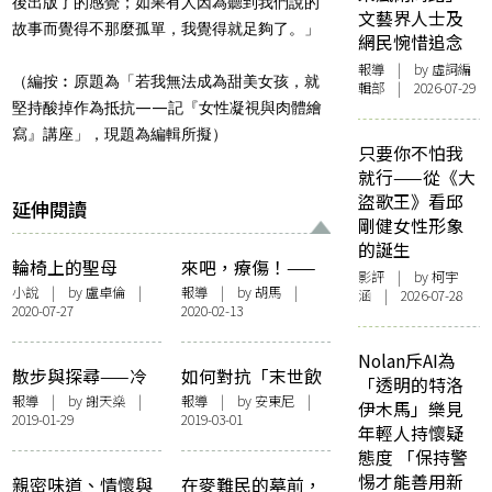
後出版了的感覺；如果有人因為聽到我們說的
文藝界人士及
故事而覺得不那麼孤單，我覺得就足夠了。」
網民惋惜追念
報導
| by 虛詞編
（編按︰原題為「若我無法成為甜美女孩，就
輯部 | 2026-07-29
堅持酸掉作為抵抗——記『女性凝視與肉體繪
寫』講座」，現題為編輯所擬）
只要你不怕我
就行——從《大
盜歌王》看邱
延伸閱讀
剛健女性形象
的誕生
輪椅上的聖母
來吧，療傷！——
影評
| by 柯宇
記「莊梅岩×謝傲
小說
| by
盧卓倫
|
報導
| by 胡馬 |
涵 | 2026-07-28
2020-07-27
2020-02-13
霜：情感堆填日」
Nolan斥AI為
散步與探尋——冷
如何對抗「末世飲
「透明的特洛
戰後香港作家的兩
食學」？——「飲
報導
| by 謝天燊 |
報導
| by 安東尼 |
伊木馬」樂見
2019-01-29
2019-03-01
種步伐
食男女」講座紀錄
年輕人持懷疑
態度 「保持警
惕才能善用新
親密味道、情懷與
在麥難民的墓前，