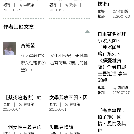
技術」
創傷——「味覺旅
再思自由抗爭的可
報導
| by
李顥謙
|
報導
| by 致寧 |
2018-10-22
2018-07-25
行與文字記憶」講
能——「阿甘本與
報導
| by 虛詞編
輯部 | 2026-07-28
座紀錄
變向裸命」講座紀
錄
作者其他文章
日本著名推理
小說大師、
黃鈺螢
「神探伽利
略」系列、
在大學教性別、文化和歷史，兼職籌
《解憂雜貨
辦女性電影節，著有詩集《無用的晶
店》作者東野
瑩》。
圭吾逝世 享年
68歲
報導
| by 虛詞編
輯部 | 2026-07-27
【蔡炎培逝世】給
文學我放不開，因
蔡爺的一封信
為我要著嚟錄節目
其他
| by
黃鈺螢
|
其他
| by
黃鈺螢
|
2021-10-07
2021-03-31
【邁克專欄：
的衫還很多
拍子簿】國
情、風情及其
一個女性主義者的
失眠者情詩
他
革命寫作練習
理論
| by
黃鈺螢
|
詩歌
| by
黃鈺螢
|