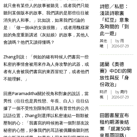
詩慾／私慾：
就只會有某些人的故事被聽見，或者我們只能
淺談詩歌裏
聽到某個版本的故事。我們講的是那些往往被
「紅豆」意象
消失的人和事。」比如說，如果我們討論的
及時間的「到
是：「做一個ok的女孩很難」，或者用醜樣家
此一遊」
姐的角度重新講述《灰姑娘》的故事，其他人
其他
| by 雨
會讀嗎？他們又讀得懂嗎？
曦 | 2026-07-29
Zhang則說︰「例如的確有時候人們書寫一些
諾蘭《奧德
私密的事情會被用來作為人身攻擊的武器，或
賽》中DEI的開
者有人會被我們書寫的東西冒犯了，或者他們
放性與反「身
不能理解。」
份政治」
時評
| by
周丹
回應Paramaditha關於視角和對象的說話，當
楓
| 2026-07-29
男性（往往也是異性戀、年長、白人）往往佔
據了一個不受性別限制而且具有普世性的公共
田園書屋宣布
話語位置，Zhang則選擇以私密連結一顆顆被
租約期滿後結
壓制的心：「我書寫的時候抱著一個對朋友說
業 「感謝50年
秘密的心態，好像我們的耳語被偶爾偷聽到然
來風雨同路」