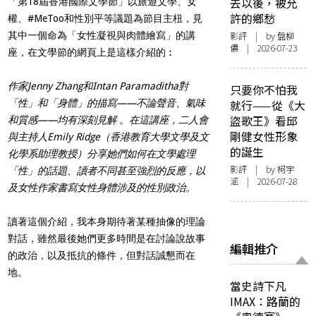
去以後，被允
「第18屆香港國際文學節」以旅遊文學、女
許的鄉愁
權、#MeToo和性別平等議題為節目主杻，見
其中一個命為「女性凝視與肉體繪寫」的講
影評
| by 盤柳
儂 | 2026-07-23
座，在文學節的網頁上是這樣介紹的︰
作家Jenny Zhang和Intan Paramaditha對
只要你不怕我
「性」和「身體」的描寫——不論聲音、氣味
就行——從《大
盜歌王》看邱
和質感——均有深刻見解 。在這講座，二人會
剛健女性形象
與主持人Emily Ridge（香港教育大學文學及文
的誕生
化學系助理教授）
分享她們如何在文學處理
影評
| by 柯宇
「性」的話題、讀者不同甚至強烈的反應，以
涵 | 2026-07-28
及女性作家書寫女性身體涉及的性別政治。
讀著這個介紹，我本身期待著某種抽像的理論
對話，雖然最後她們更多時間是在討論說故事
編輯推介
的政治，以及抵抗的條件，但對話誠懇而在
地。
當史詩下凡
IMAX：路蘭的