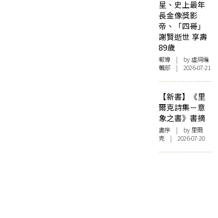
星、史上最年
長金像獎影
帝、「四哥」
謝賢逝世 享壽
89歲
報導
| by 虛詞編
輯部 | 2026-07-21
【新書】《里
爾克詩集－意
象之書》書摘
書序
| by 里爾
克 | 2026-07-20