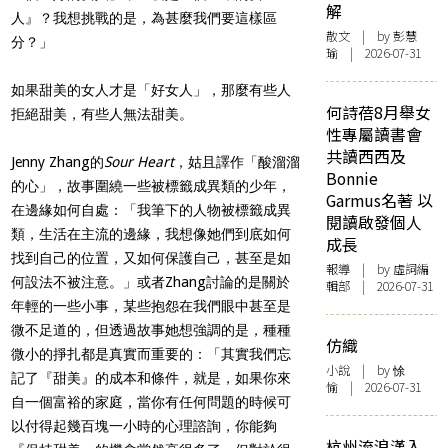
解
人』？我想挑戰的是，為甚麼我們要這樣區
散文
| by 彭慧
分？」
瑜 | 2026-07-31
如果甜美的女人才是「好女人」，那麼有些人
何詩蓓8月舉女
拒絕甜美，有些人無法甜美。
性專屬讀書會
共讀西西及
Jenny Zhang的
Sour Heart
，姑且譯作「酸溜溜
Bonnie
的心」，故事圍繞一些被標籤成異類的少年，
Garmus名著 以
在邊緣如何自處：「我筆下的人物被標籤成異
閱讀啟發個人
類，生活在主流的邊緣，我想像她們到底如何
成長
找到自己的位置，又如何保護自己，甚至是如
報導
| by 虛詞編
何設法不被注意。」或者Zhang討論的是關於
輯部 | 2026-07-31
年輕的一些小事，某些抱怨在我們眼中甚至是
微不足道的，但透過故事她想強調的是，種種
仿織
微小的掙扎都是真實而重要的：「其實我們忘
小說
| by 悇
記了『甜美』的成本和條件，就是，如果你來
愉 | 2026-07-31
自一個富裕的家庭，當你有任何問題的時候可
以付得起幾百塊一小時的心理諮詢，你能夠
杭州流浪漢入