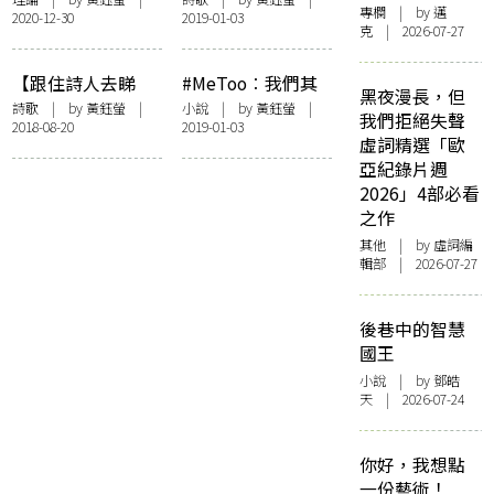
專欄
| by
邁
2020-12-30
2019-01-03
克
| 2026-07-27
【跟住詩人去睇
#MeToo︰我們其
黑夜漫長，但
展】麥快樂——馬
實共同承受著甚
詩歌
| by
黃鈺螢
|
小說
| by
黃鈺螢
|
我們拒絕失聲
2018-08-20
2019-01-03
玉江個展「夜未
麼？
虛詞精選「歐
央」
亞紀錄片週
2026」4部必看
之作
其他
| by 虛詞編
輯部 | 2026-07-27
後巷中的智慧
國王
小說
| by 鄧皓
天 | 2026-07-24
你好，我想點
一份藝術！