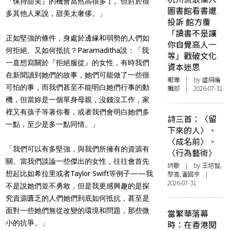
『保持甜美』的機會當然高很多了。但對於很
圖書館看書遭
多其他人來說，甜美太奢侈。」
投訴 館方覆
「讀書不是讓
正如堅強的條件，身處於邊緣和弱勢的人們如
你自覺高人一
何拒絕、又如何抵抗？Paramaditha說：「我
等」戳破文化
一直想寫關於『拒絕服從』的女性，有時我們
資本迷思
在新聞讀到她們的故事，她們可能做了一些很
報導
| by 虛詞編
可怕的事，而我們甚至不能明白她們行事的動
輯部 | 2026-07-31
機，但當妳是一個單身母親，沒錢沒工作，家
裡又有孩子等著你養，或者我們會明白她們多
詩三首：〈留
一點，至少是多一點同情。」
下來的人〉、
〈成名前〉、
「我們可以有多堅強，與我們所擁有的資源有
〈行為藝術〉
關。當我們談論一些傑出的女性，往往會首先
詩歌
| by 王培智,
想起比如希拉里或者Taylor Swift等例子——我
黎喜,潘國亨 |
2026-07-31
不是說她們並不勇敢，但是我更感興趣的是探
究資源匱乏的人們她們到底如何抵抗，甚至是
面對一些她們無從改變的環境和問題，那些微
當繁華落幕
小的抗爭。」
時：在香港閱