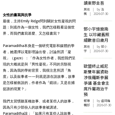
讀東野圭吾
其他
| by
洛
楓
| 2026-07-30
女性的書寫與抗爭
最後，主持Emily Ridge問到關於女性凝視的問
題：到底作為一個女性，我們怎樣觀看這個世
鄧小宇憶施南
界，而我們書寫甚麼、又怎樣書寫？
生 以珍藏舊照
細數昔日歲月
Paramaditha本身是一個研究電影和媒體的學
其他
| by 鄧小
宇 | 2026-07-30
者，她選擇以電影理論出發，討論所謂「凝
視」（gaze）：「作為女性作者，我想我們呈
現的大概就是與『男性凝視』不同的另類視
歐盟終止威尼
角，因為我的學術背景，我很注意所謂『角
斯雙年展資助
度』以及敍事者——到底是誰在說故事，故事
涉俄羅斯參展
爭議 基金會主
是怎樣被敘說的，作者作為『鏡頭』又是在捕
席斥屬政治干
捉誰的現實？」
預
報導
| by 虛詞編
我們太習慣聽某種故事、或者某些人的故事，
輯部 | 2026-07-30
因為只有少部份人的故事會被講述。
Paramaditha說：「如果只有某些人說故事，