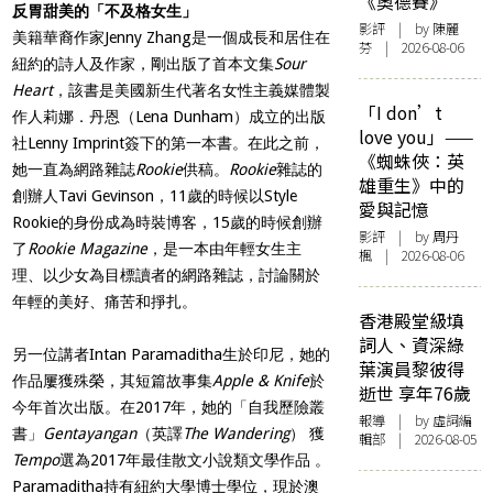
《奧德賽》
反胃甜美的「不及格女生」
影評
| by 陳麗
美籍華裔作家Jenny Zhang是一個成長和居住在
芬 | 2026-08-06
紐約的詩人及作家，剛出版了首本文集
Sour
Heart
，該書是美國新生代著名女性主義媒體製
「I don’t
作人莉娜．丹恩（Lena Dunham）成立的出版
love you」——
社Lenny Imprint簽下的第一本書。在此之前，
《蜘蛛俠：英
她一直為網路雜誌
Rookie
供稿。
Rookie
雜誌的
雄重生》中的
創辦人Tavi Gevinson，11歲的時候以Style
愛與記憶
Rookie的身份成為時裝博客，15歲的時候創辦
影評
| by
周丹
了
Rookie Magazine
，是一本由年輕女生主
楓
| 2026-08-06
理、以少女為目標讀者的網路雜誌，討論關於
年輕的美好、痛苦和掙扎。
香港殿堂級填
詞人、資深綠
另一位講者Intan Paramaditha生於印尼，她的
葉演員黎彼得
作品屢獲殊榮，其短篇故事集
Apple & Knife
於
逝世 享年76歲
今年首次出版。在2017年，她的「自我歷險叢
報導
| by 虛詞編
書」
Gentayangan
（英譯
The Wandering
） 獲
輯部 | 2026-08-05
Tempo
選為2017年最佳散文小說類文學作品 。
Paramaditha持有紐約大學博士學位，現於澳