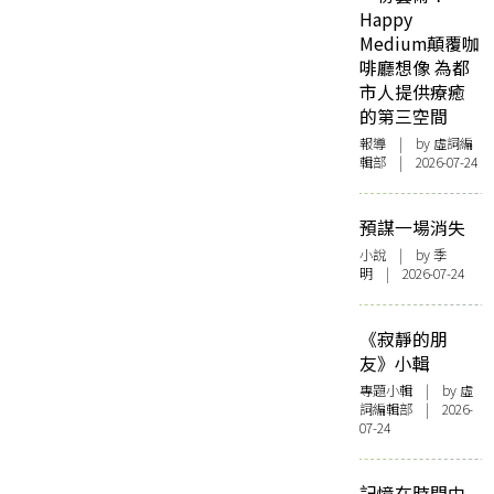
Happy
Medium顛覆咖
啡廳想像 為都
市人提供療癒
的第三空間
報導
| by 虛詞編
輯部 | 2026-07-24
預謀一場消失
小說
| by 季
明 | 2026-07-24
《寂靜的朋
友》小輯
專題小輯
| by 虛
詞編輯部 | 2026-
07-24
記憶在時間中