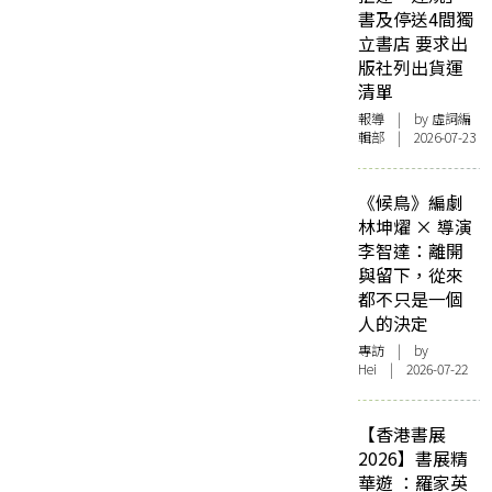
書及停送4間獨
立書店 要求出
版社列出貨運
清單
報導
| by 虛詞編
輯部 | 2026-07-23
《候鳥》編劇
林坤燿 × 導演
李智達：離開
與留下，從來
都不只是一個
人的決定
專訪
| by
Hei | 2026-07-22
【香港書展
2026】書展精
華遊 ：羅家英