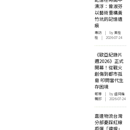
漂浮：曾淑芬
以藝術重構黃
竹坑的記憶遺
痕
專訪
| by 黃桂
桂 | 2026-07-24
《歐亞紀錄片
週2026》正式
開幕！從戰火
創傷到都市孤
島 叩問當代生
存困境
報導
| by 虛詞編
輯部 | 2026-07-24
嘉達物流台灣
分部憂踩紅線
拒運「違規」