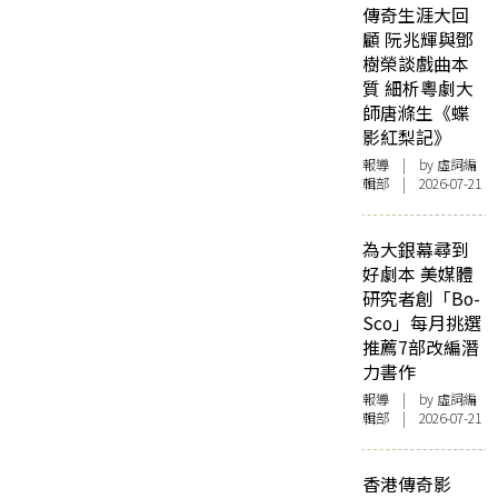
傳奇生涯大回
顧 阮兆輝與鄧
樹榮談戲曲本
質 細析粵劇大
師唐滌生《蝶
影紅梨記》
報導
| by 虛詞編
輯部 | 2026-07-21
為大銀幕尋到
好劇本 美媒體
研究者創「Bo-
Sco」每月挑選
推薦7部改編潛
力書作
報導
| by 虛詞編
輯部 | 2026-07-21
香港傳奇影