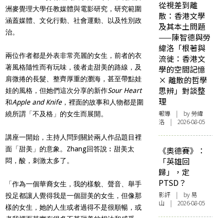
從視差到離
洲麥覺理大學任教媒體與電影研究，研究範圍
散：香港文學
涵蓋媒體、文化行動、社會運動、以及性別政
及其本土問題
治。
——陳智德與勞
緯洛「根著與
兩位作者都是外表非常亮麗的女生，前者的衣
流徙：香港文
著風格隨性而有玩味，後者走甜美的路線，及
學的空間記憶
× 離散的哲學
肩微捲的長髮、整齊厚重的瀏海，甚至帶點娃
思辨」對談整
娃的風格，但她們這次分享的新作
Sour Heart
理
和
Apple and Knife
，裡面的故事和人物都是圍
報導
| by 勞緯
繞所謂「不及格」的女生而展開。
洛 | 2026-08-05
講座一開始，主持人問到關於兩人作品題目裡
面「甜美」的意象。Zhang回答說︰甜美太
《奧德賽》：
「英雄回
悶，酸，刺激太多了。
歸」，定
PTSD？
「作為一個華裔女生，我的樣貌、聲音、舉手
影評
| by 易
投足都讓人覺得我是一個甜美的女生，但像那
山 | 2026-08-05
樣的女生，她的人生或者過得不是很順暢，或