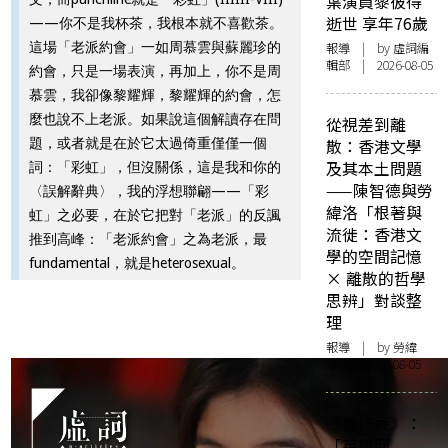
葉演員黎彼得
逝世 享年76歲
——你不是我杯茶，我根本就不喜歡茶。
這場「老派約會」一如周慕雲與蘇麗珍的
報導
| by 虛詞編
輯部 | 2026-08-05
約會，只是一場表演，再加上，你不是周
慕雲，我卻像黎耀輝，黎耀輝的約會，怎
麼也說不上老派。如果說這個解讀存在問
從視差到離
題，或者就是在於它太過倚重僅僅一個
散：香港文學
及其本土問題
詞：「彩虹」，但沒關係，這是我和你的
——陳智德與勞
〈誤解辭典〉，我的浮想聯翩——「彩
緯洛「根著與
虹」之必要，在於它把對「老派」的反諷
流徙：香港文
推到高峰：「老派約會」之為老派，最
學的空間記憶
fundamental，就是heterosexual。
× 離散的哲學
思辨」對談整
理
報導
| by 勞緯
洛 | 2026-08-05
《奧德賽》：
「英雄回