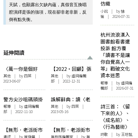
仿織
天賦，也顯露出欠缺內蘊，真假音互換唱
小說
| by 悇
腔演繹是張的強項，現在卻非老非新，反
愉 | 2026-07-31
倒有點失衡。
杭州流浪漢入
圖書館看書遭
投訴 館方覆
延伸閱讀
「讀書不是讓
你自覺高人一
等」戳破文化
〈萬一你是個好
【2022・回顧】張
資本迷思
人〉：從黑白的
婉雯、姚慶萬、阿
其他
| by
四葉
|
其他
| by 虛詞編輯
2023-06-07
部 | 2022-12-31
土、衛到「綠」
果——給2023的十
報導
| by 虛詞編
輯部 | 2026-07-31
首歌
警方尖沙咀碼頭掛
誤解辭典：讀〈老
禁奏樂告示 歌手
派約會之必要〉的
詩三首：〈留
報導
| by 虛詞編輯
其他
| by
四葉
|
部 | 2022-11-10
2023-05-16
MC感無奈 笑言
浮想聯翩
下來的人〉、
「清唱好似得」
〈成名前〉、
〈行為藝術〉
【無形．老派街市
【無形．老派街市
詩歌
| by 王培智,
之必要】不知曉你
之必要】前置詞：
書評
| by 崔舜華 |
無秩序編輯室
| by 無