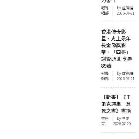
力書作
報導
| by 虛詞編
輯部 | 2026-07-21
香港傳奇影
星、史上最年
長金像獎影
帝、「四哥」
謝賢逝世 享壽
89歲
報導
| by 虛詞編
輯部 | 2026-07-21
【新書】《里
爾克詩集－意
象之書》書摘
書序
| by 里爾
克 | 2026-07-20