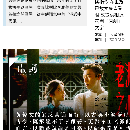
與歌詞是兩種不同的載體，未能將文字直
格指令 在世及
接挪用到歌詞，葉嘉詠對比李維菁原文與
已故文豪皆受
限 改提供相近
黃偉文的歌詞，從中解讀當中的「港式中
氛圍「原創」
國風」。
文字
報導
| by 虛詞編
輯部 | 2026-08-04
【新書】《賣
書者言》編輯
序
書序
| by 阿
豆 | 2026-08-03
歐盟AI法案正式
生效 生成內容
須貼水印識別
業界憂標籤氾
濫恐令大眾麻