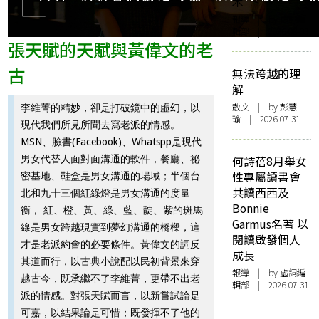
木
報導
| by 虛詞編
輯部 | 2026-08-03
張天賦的天賦與黃偉文的老
古
無法跨越的理
解
散文
| by 彭慧
李維菁的精妙，卻是打破鏡中的虛幻，以
瑜 | 2026-07-31
現代我們所見所聞去寫老派的情感。
MSN、臉書(Facebook)、Whatspp是現代
男女代替人面對面溝通的軟件，餐廳、祕
何詩蓓8月舉女
性專屬讀書會
密基地、鞋盒是男女溝通的場域；半個台
共讀西西及
北和九十三個紅綠燈是男女溝通的度量
Bonnie
衡， 紅、橙、黃、綠、藍、靛、紫的斑馬
Garmus名著 以
線是男女跨越現實到夢幻溝通的橋樑，這
閱讀啟發個人
才是老派約會的必要條件。黃偉文的詞反
成長
其道而行，以古典小說配以民初背景來穿
報導
| by 虛詞編
越古今，既承繼不了李維菁，更帶不出老
輯部 | 2026-07-31
派的情感。對張天賦而言，以新嘗試論是
可嘉，以結果論是可惜；既發揮不了他的