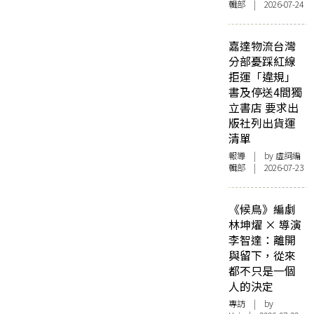
輯部 | 2026-07-24
嘉達物流台灣
分部憂踩紅線
拒運「違規」
書及停送4間獨
立書店 要求出
版社列出貨運
清單
報導
| by 虛詞編
輯部 | 2026-07-23
《候鳥》編劇
林坤燿 × 導演
李智達：離開
與留下，從來
都不只是一個
人的決定
專訪
| by