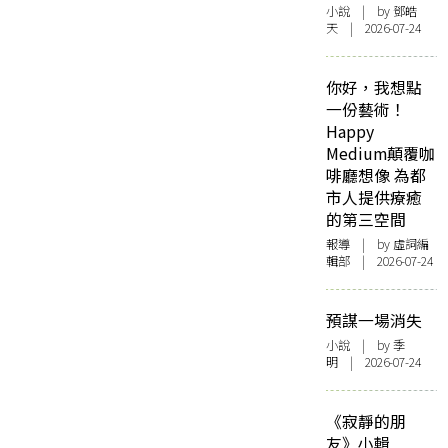
小說
| by 鄧皓
天 | 2026-07-24
你好，我想點
一份藝術！
Happy
Medium顛覆咖
啡廳想像 為都
市人提供療癒
的第三空間
報導
| by 虛詞編
輯部 | 2026-07-24
預謀一場消失
小說
| by 季
明 | 2026-07-24
《寂靜的朋
友》小輯