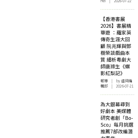
Hei | 2026-07-22
【香港書展
2026】書展精
華遊 ：羅家英
傳奇生涯大回
顧 阮兆輝與鄧
樹榮談戲曲本
質 細析粵劇大
師唐滌生《蝶
影紅梨記》
報導
| by 虛詞編
輯部 | 2026-07-21
為大銀幕尋到
好劇本 美媒體
研究者創「Bo-
Sco」每月挑選
推薦7部改編潛