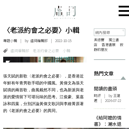
〈老派約會之必要〉小輯
奧德賽
獨立書
專題小輯
| by 虛詞編輯部 | 2022-10-15
店
香港書展
寂
靜的朋友
虛詞編輯部
老派約會之必要
小輯
熱門文章
張天賦的新歌〈老派約會之必要〉，是香港近
年鮮有年青男歌手唱的中國風。黃偉文為張天
閱讀的盡頭
賦填的兩首歌，曲風截然不同，也為新派與老
時評
| by 王建
派的愛情留下可堪玩味的思考。江俊豪、葉嘉
鏗 | 2026-07-22
詠和四葉，分別評論黃偉文歌詞與李維菁原著
的《老派約會之必要》的異同。
《給阿嬤的情
書》：潮水退