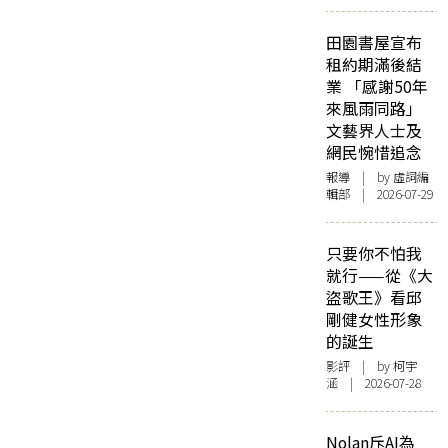
田園書屋宣布
租約期滿後結
業 「感謝50年
來風雨同路」
文藝界人士及
網民惋惜追念
報導
| by 虛詞編
輯部 | 2026-07-29
只要你不怕我
就行——從《大
盜歌王》看邱
剛健女性形象
的誕生
影評
| by 柯宇
涵 | 2026-07-28
Nolan斥AI為