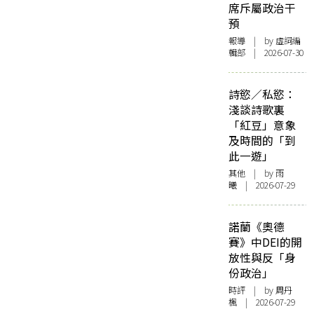
席斥屬政治干
預
報導
| by 虛詞編
輯部 | 2026-07-30
詩慾／私慾：
淺談詩歌裏
「紅豆」意象
及時間的「到
此一遊」
其他
| by 雨
曦 | 2026-07-29
諾蘭《奧德
賽》中DEI的開
放性與反「身
份政治」
時評
| by
周丹
楓
| 2026-07-29