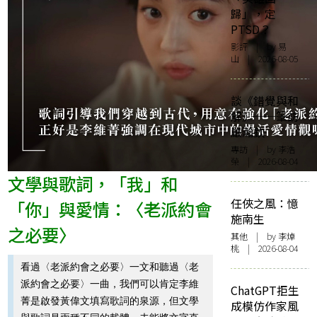
歸」，定
PTSD？
影評
| by 易
山 | 2026-08-05
談《錯覺與和
解》──筆訪
嚴瀚欽
專訪
| by 李浩
榮 | 2026-08-04
文學與歌詞，「我」和
任俠之風：憶
「你」與愛情：〈老派約會
施南生
之必要〉
其他
| by 李焯
桃 | 2026-08-04
看過〈老派約會之必要〉一文和聽過〈老
派約會之必要〉一曲，我們可以肯定李維
ChatGPT拒生
菁是啟發黃偉文填寫歌詞的泉源，但文學
成模仿作家風