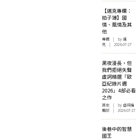
【邁克專欄：
拍子簿】國
情、風情及其
他
專欄
| by
邁
克
| 2026-07-27
黑夜漫長，但
我們拒絕失聲
虛詞精選「歐
亞紀錄片週
2026」4部必看
之作
其他
| by 虛詞編
輯部 | 2026-07-27
後巷中的智慧
國王