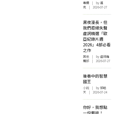
專欄
| by
邁
克
| 2026-07-27
黑夜漫長，但
我們拒絕失聲
虛詞精選「歐
亞紀錄片週
2026」4部必看
之作
其他
| by 虛詞編
輯部 | 2026-07-27
後巷中的智慧
國王
小說
| by 鄧皓
天 | 2026-07-24
你好，我想點
一份藝術！