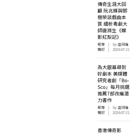
傳奇生涯大回
顧 阮兆輝與鄧
樹榮談戲曲本
質 細析粵劇大
師唐滌生《蝶
影紅梨記》
報導
| by 虛詞編
輯部 | 2026-07-21
為大銀幕尋到
好劇本 美媒體
研究者創「Bo-
Sco」每月挑選
推薦7部改編潛
力書作
報導
| by 虛詞編
輯部 | 2026-07-21
香港傳奇影