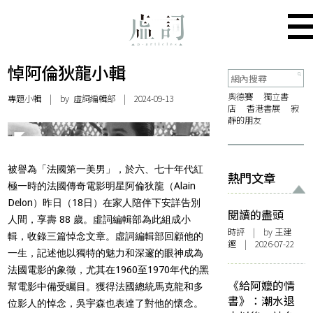
悼阿倫狄龍小輯
奧德賽
獨立書
專題小輯
| by 虛詞編輯部 | 2024-09-13
店
香港書展
寂
靜的朋友
被譽為「法國第一美男」，於六、七十年代紅
熱門文章
極一時的法國傳奇電影明星阿倫狄龍（Alain
Delon）昨日（18日）在家人陪伴下安詳告別
閱讀的盡頭
人間，享壽 88 歲。虛詞編輯部為此組成小
時評
| by 王建
輯，收錄三篇悼念文章。虛詞編輯部回顧他的
鏗 | 2026-07-22
一生，記述他以獨特的魅力和深邃的眼神成為
法國電影的象徵，尤其在1960至1970年代的黑
《給阿嬤的情
幫電影中備受矚目。獲得法國總統馬克龍和多
書》：潮水退
位影人的悼念，吳宇森也表達了對他的懷念。