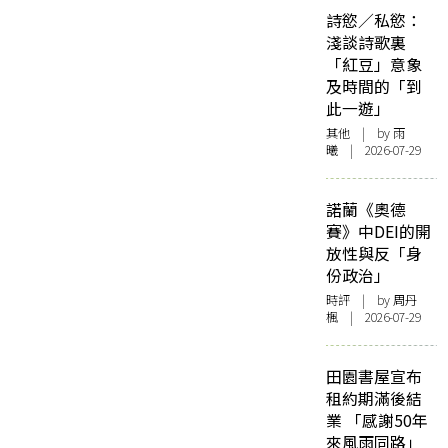
詩慾／私慾：
淺談詩歌裏
「紅豆」意象
及時間的「到
此一遊」
其他
| by 雨
曦 | 2026-07-29
諾蘭《奧德
賽》中DEI的開
放性與反「身
份政治」
時評
| by
周丹
楓
| 2026-07-29
田園書屋宣布
租約期滿後結
業 「感謝50年
來風雨同路」