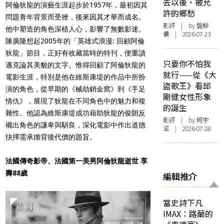
去以後，被允
阿倫狄龍的演藝生涯起步於1957年，最初因其
許的鄉愁
問題青年背景而受挫，後來因其才華而成名。
影評
| by 盤柳
他中塑造的角色深植人心，影響了無數影迷。
儂 | 2026-07-23
陳廣隆想起2005年的「英雄式浪漫: 回顧阿倫
狄龍」節目，正好有收藏當時的特刊，便重讀
只要你不怕我
邁克論其美貌的文字。惟得回顧了阿倫狄龍的
就行——從《大
電影生涯，特別是他在維斯康堤的作品中所扮
盜歌王》看邱
演的角色，從早期的《械劫銷金窩》到《手足
剛健女性形象
情仇》，展現了狄龍在不同角色中的魅力和複
的誕生
雜性。他認為維斯康堤成功藉助狄龍的俊朗反
影評
| by 柯宇
襯出角色的謙卑與馴良，深化電影中作出道德
涵 | 2026-07-28
抉擇需承擔背後代價的題旨。
法國傳奇影帝、法國第一美男阿倫狄龍逝世 享
壽88歲
編輯推介
當史詩下凡
IMAX：路蘭的