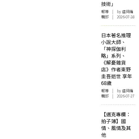
技術」
報導
| by 虛詞編
輯部 | 2026-07-28
日本著名推理
小說大師、
「神探伽利
略」系列、
《解憂雜貨
店》作者東野
圭吾逝世 享年
68歲
報導
| by 虛詞編
輯部 | 2026-07-27
【邁克專欄：
拍子簿】國
情、風情及其
他