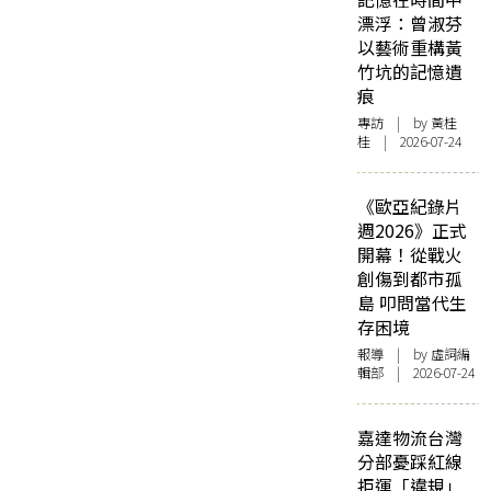
漂浮：曾淑芬
以藝術重構黃
竹坑的記憶遺
痕
專訪
| by 黃桂
桂 | 2026-07-24
《歐亞紀錄片
週2026》正式
開幕！從戰火
創傷到都市孤
島 叩問當代生
存困境
報導
| by 虛詞編
輯部 | 2026-07-24
嘉達物流台灣
分部憂踩紅線
拒運「違規」