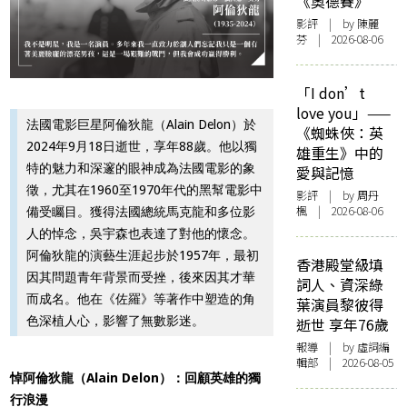
《奧德賽》
影評
| by 陳麗
芬 | 2026-08-06
「I don’t
love you」——
法國電影巨星阿倫狄龍（Alain Delon）於
《蜘蛛俠：英
2024年9月18日逝世，享年88歲。他以獨
雄重生》中的
特的魅力和深邃的眼神成為法國電影的象
愛與記憶
徵，尤其在1960至1970年代的黑幫電影中
影評
| by
周丹
楓
| 2026-08-06
備受矚目。獲得法國總統馬克龍和多位影
人的悼念，吳宇森也表達了對他的懷念。
阿倫狄龍的演藝生涯起步於1957年，最初
香港殿堂級填
因其問題青年背景而受挫，後來因其才華
詞人、資深綠
而成名。他在《佐羅》等著作中塑造的角
葉演員黎彼得
色深植人心，影響了無數影迷。
逝世 享年76歲
報導
| by 虛詞編
輯部 | 2026-08-05
悼阿倫狄龍（Alain Delon）：回顧英雄的獨
行浪漫