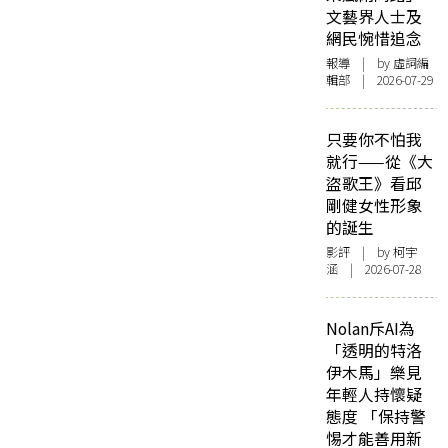
文藝界人士及
網民惋惜追念
報導
| by 虛詞編
輯部 | 2026-07-29
只要你不怕我
就行——從《大
盜歌王》看邱
剛健女性形象
的誕生
影評
| by 柯宇
涵 | 2026-07-28
Nolan斥AI為
「透明的特洛
伊木馬」樂見
年輕人持懷疑
態度 「保持警
惕才能善用新