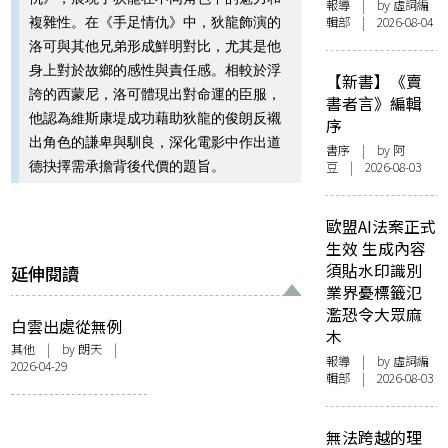
報導
| by 虛詞編
輯部 | 2026-08-04
複雜性。在《手足情仇》中，狄龍飾演的
洛可與其他兄弟形成鮮明對比，尤其是他
身上對於故鄉的感性與責任感。相較於浮
【新書】《賣
誇的西蒙尼，洛可體現出對命運的臣服，
書者言》編輯
他認為維斯康堤成功藉助狄龍的俊朗反襯
序
出角色的謙卑與馴良，深化電影中作出道
書序
| by 阿
德抉擇需承擔背後代價的題旨。
豆 | 2026-08-03
歐盟AI法案正式
生效 生成內容
須貼水印識別
延伸閱讀
業界憂標籤氾
濫恐令大眾麻
白雲出處從無例
木
——由山今老人離
其他
| by
朗天
|
報導
| by 虛詞編
2026-04-29
世說起
輯部 | 2026-08-03
無法跨越的理