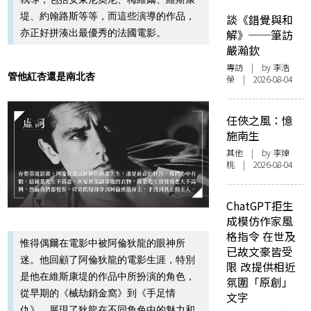
堤、約翰路斯等等，而這些演導的作品，
談《錯覺與和
亦正好拼湊出最優秀的法國電影。
解》──筆訪
嚴瀚欽
專訪
| by 李浩
管他紅杏還是南北杏
榮 | 2026-08-04
任俠之風：憶
施南生
其他
| by 李焯
桃 | 2026-08-04
ChatGPT拒生
成模仿作家風
格指令 在世及
惟得偶爾在電影中被阿倫狄龍的眼神所
已故文豪皆受
迷。他回顧了阿倫狄龍的電影生涯，特別
限 改提供相近
是他在維斯康堤的作品中所扮演的角色，
氛圍「原創」
從早期的《械劫銷金窩》到《手足情
文字
仇》，展現了狄龍在不同角色中的魅力和