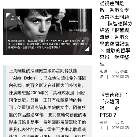
從視差到離
散：香港文學
及其本土問題
——陳智德與勞
緯洛「根著與
流徙：香港文
學的空間記憶
× 離散的哲學
思辨」對談整
理
上周離世的法國殿堂級影星阿倫狄龍
報導
| by 勞緯
洛 | 2026-08-05
（Alain Delon），已在他法國杜希的莊園
內落葬，約百名影迷在莊園大門外送別。
陳廣隆想起2005年的「英雄式浪漫: 回顧
《奧德賽》：
阿倫狄龍」節目，正好有收藏當時的特
「英雄回
歸」，定
刊，便重讀邁克論其美貌的文字。阿倫狄
PTSD？
龍的作品超過80部，要完整地勾勒他的電
影生涯絕非易事，當年回顧展便選映了他
影評
| by 易
山 | 2026-08-05
最具代表性的作品，當中不少由名牌導演
執導，包括安東尼奧尼、梅維爾、維斯康