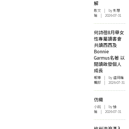
解
散文
| by 彭慧
瑜 | 2026-07-31
何詩蓓8月舉女
性專屬讀書會
共讀西西及
Bonnie
Garmus名著 以
閱讀啟發個人
成長
報導
| by 虛詞編
輯部 | 2026-07-31
仿織
小說
| by 悇
愉 | 2026-07-31
杭州流浪漢入