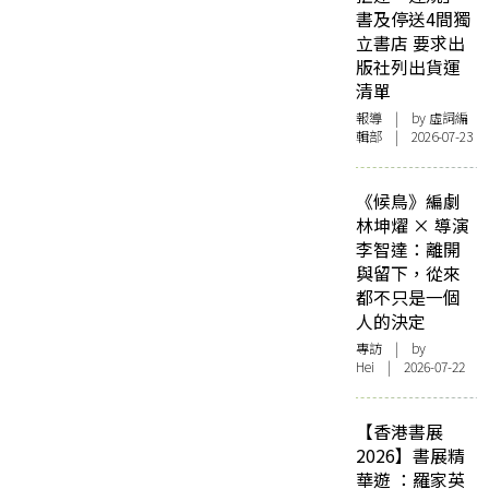
書及停送4間獨
立書店 要求出
版社列出貨運
清單
報導
| by 虛詞編
輯部 | 2026-07-23
《候鳥》編劇
林坤燿 × 導演
李智達：離開
與留下，從來
都不只是一個
人的決定
專訪
| by
Hei | 2026-07-22
【香港書展
2026】書展精
華遊 ：羅家英