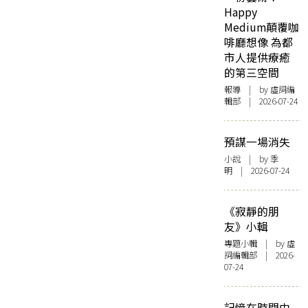
Happy
Medium顛覆咖
啡廳想像 為都
市人提供療癒
的第三空間
報導
| by 虛詞編
輯部 | 2026-07-24
預謀一場消失
小說
| by 季
明 | 2026-07-24
《寂靜的朋
友》小輯
專題小輯
| by 虛
詞編輯部 | 2026-
07-24
記憶在時間中