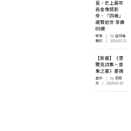
星、史上最年
長金像獎影
帝、「四哥」
謝賢逝世 享壽
89歲
報導
| by 虛詞編
輯部 | 2026-07-21
【新書】《里
爾克詩集－意
象之書》書摘
書序
| by 里爾
克 | 2026-07-20