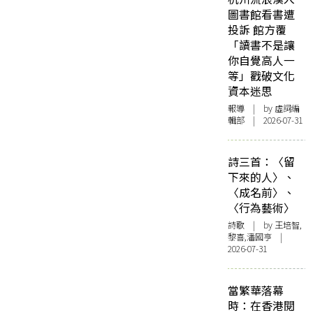
圖書館看書遭
投訴 館方覆
「讀書不是讓
你自覺高人一
等」戳破文化
資本迷思
報導
| by 虛詞編
輯部 | 2026-07-31
詩三首：〈留
下來的人〉、
〈成名前〉、
〈行為藝術〉
詩歌
| by 王培智,
黎喜,潘國亨 |
2026-07-31
當繁華落幕
時：在香港閱