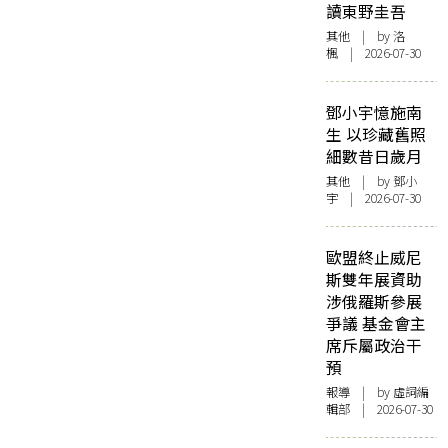
讀東野圭吾
其他
| by
洛
楓
| 2026-07-30
鄧小宇憶施南
生 以珍藏舊照
細數昔日歲月
其他
| by 鄧小
宇 | 2026-07-30
歐盟終止威尼
斯雙年展資助
涉俄羅斯參展
爭議 基金會主
席斥屬政治干
預
報導
| by 虛詞編
輯部 | 2026-07-30