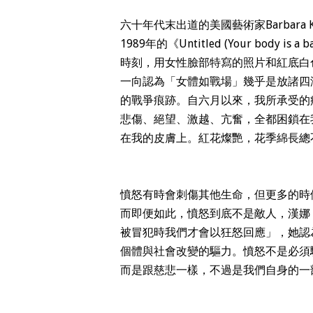
六十年代末出道的美國藝術家Barbara
1989年的《Untitled (Your body
時刻，用女性臉部特寫的照片和紅底白
一向認為「女體如戰場」幾乎是放諸四
的戰爭痕跡。自六月以來，我所承受的
悲傷、絕望、激越、亢奮，全都困鎖在
在我的皮膚上。紅花燦艷，花季綿長總
憤怒有時會刺傷其他生命，但更多的時
而即便如此，憤怒到底不是敵人，漢娜
被冒犯時我們才會以狂怒回應」，她認
個體與社會改變的驅力。憤怒不是必須
而是跟慈悲一樣，不過是我們自身的一