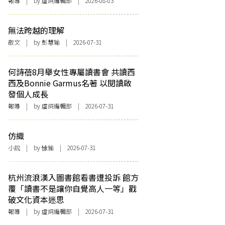
報導
| by 虛詞編輯部 | 2026-08-03
無法跨越的理解
散文
| by 彭慧瑜 | 2026-07-31
何詩蓓8月舉女性專屬讀書會 共讀西
西及Bonnie Garmus名著 以閱讀啟
發個人成長
報導
| by 虛詞編輯部 | 2026-07-31
仿織
小說
| by 悇愉 | 2026-07-31
杭州流浪漢入圖書館看書遭投訴 館方
覆「讀書不是讓你自覺高人一等」戳
破文化資本迷思
報導
| by 虛詞編輯部 | 2026-07-31