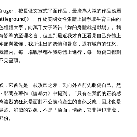
 Kruger，擅長做文宣式平面作品，最廣為人識的作品應屬
 is a battleground)》， 作於美國女性集體上街爭取生育自由的
色粗體大字，向萬千女子昭告「妳的身體就是戰場」。我
海皆準的至理名言，但直到最近我才真正看見自己身體上
疼痛與驚怖，我所生出的怨憤和暴戾，還有城市的狂怒、
我體內。每一場戰爭都在我身體上進行，每一道傷口都劃
不見盡頭。
候，它首先是一枝攻己之矛，刺向外界前先刺傷自己。然
・鄂蘭在著作《論暴力》中提到，「只有在我們的正義感
為濃烈的狂怒是面對不公義時產生的自然反應，因此也是
驅逐、消滅的對象，不是「負面」情緒，它非神也非魔，
部份。