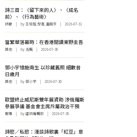
詩三首：〈留下來的人〉、〈成名
前〉、〈行為藝術〉
詩歌
| by 王培智,黎喜,潘國亨 | 2026-07-31
當繁華落幕時：在香港閱讀東野圭吾
其他
| by
洛楓
| 2026-07-30
鄧小宇憶施南生 以珍藏舊照 細數昔
日歲月
其他
| by 鄧小宇 | 2026-07-30
歐盟終止威尼斯雙年展資助 涉俄羅斯
參展爭議 基金會主席斥屬政治干預
報導
| by 虛詞編輯部 | 2026-07-30
詩慾／私慾：淺談詩歌裏「紅豆」意