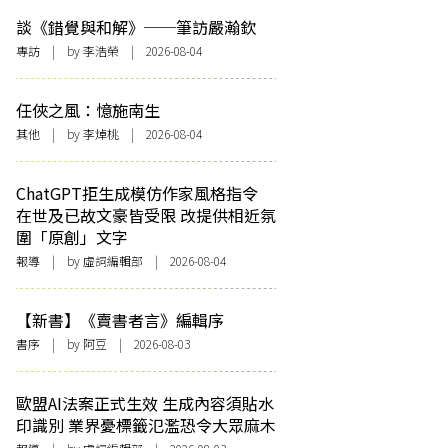
談《錯覺與和解》──筆訪嚴瀚欽
專訪
| by 李浩榮 | 2026-08-04
任俠之風：憶施南生
其他
| by 李焯桃 | 2026-08-04
ChatGPT拒生成模仿作家風格指令
在世及已故文豪皆受限 改提供相近氛
圍「原創」文字
報導
| by 虛詞編輯部 | 2026-08-04
【新書】《賣書者言》編輯序
書序
| by 阿豆 | 2026-08-03
歐盟AI法案正式生效 生成內容須貼水
印識別 業界憂標籤氾濫恐令大眾麻木