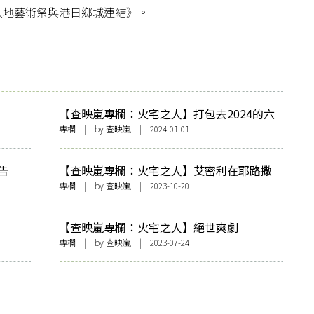
大地藝術祭與港日鄉城連結》。
【查映嵐專欄：火宅之人】打包去2024的六
堂課
專欄
| by
查映嵐
| 2024-01-01
告
【查映嵐專欄：火宅之人】艾密利在耶路撒
冷
專欄
| by
查映嵐
| 2023-10-20
【查映嵐專欄：火宅之人】絕世爽劇
專欄
| by
查映嵐
| 2023-07-24