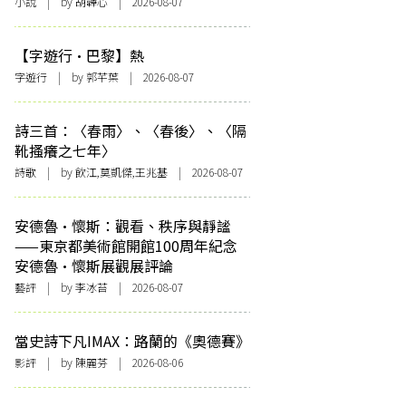
小說
| by 胡韡心 | 2026-08-07
【字遊行·巴黎】熱
字遊行
| by 郭芊葉 | 2026-08-07
詩三首：〈春雨〉、〈春後〉、〈隔
靴搔癢之七年〉
詩歌
| by 飲江,莫凱傑,王兆基 | 2026-08-07
安德魯·懷斯：觀看、秩序與靜謐
——東京都美術館開館100周年紀念
安德魯·懷斯展觀展評論
藝評
| by 李冰苔 | 2026-08-07
當史詩下凡IMAX：路蘭的《奧德賽》
影評
| by 陳麗芬 | 2026-08-06