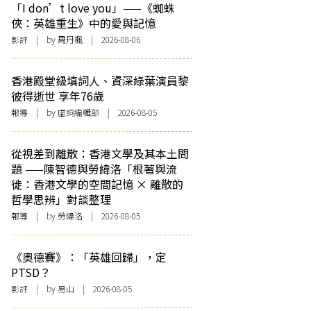
「I don’t love you」——《蜘蛛
俠：英雄重生》中的愛與記憶
影評
| by
周丹楓
| 2026-08-06
香港殿堂級填詞人、資深綠葉演員黎
彼得逝世 享年76歲
報導
| by 虛詞編輯部 | 2026-08-05
從視差到離散：香港文學及其本土問
題 ——陳智德與勞緯洛「根著與流
徙：香港文學的空間記憶 × 離散的
哲學思辨」對談整理
報導
| by 勞緯洛 | 2026-08-05
《奧德賽》：「英雄回歸」，定
PTSD？
影評
| by 易山 | 2026-08-05