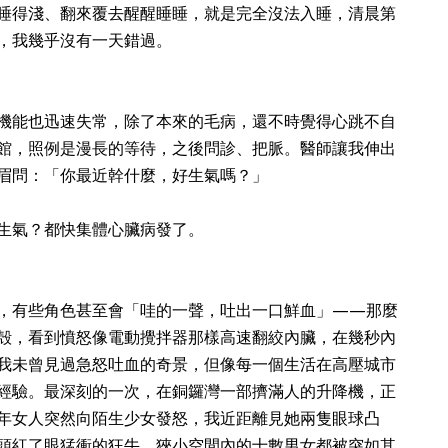
睡得淺、翻來覆去醒醒睡睡，就是完全沒法入睡，清晨第
，我幾乎沒有一天錯過。
機能也迅速失常，除了本來的毛病，還不時覺得心跳不自
館，照例是漫長的等待，之後問診、把脈。醫師讓我伸出
眉問：「你最近幹什麼，好生氣嗎？」
生氣？都快集體心臟病發了。
，有些角色甚至會「哇的一聲，吐出一口鮮血」——那麼
殻，看到憤怒像電動攪拌器那樣高速翻絞內臟，在幾秒內
我未曾見過急怒吐血的奇景，但像每一個生活在高壓城市
經驗。最深刻的一次，在銅鑼灣一部擠滿人的升降機，正
年女人突然向陌生少女發怒，我近距離見她兩隻眼球凸
頭紅了眼猛衝的狂牛。狹小空間內的十數男女都被突如其