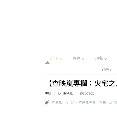
創作
評論
現象
字遊行
【查映嵐專欄：火宅之
專欄
| by
查映嵐
| 2021-09-23
查映嵐
火宅之人查映嵐專欄
專欄
反修