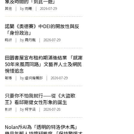
象及時間的「到此一遊」
其他
| by 雨曦 | 2026-07-29
諾蘭《奧德賽》中DEI的開放性與反
「身份政治」
時評
| by
周丹楓
| 2026-07-29
田園書屋宣布租約期滿後結業 「感謝
50年來風雨同路」文藝界人士及網民
惋惜追念
報導
| by 虛詞編輯部 | 2026-07-29
只要你不怕我就行——從《大盜歌
王》看邱剛健女性形象的誕生
影評
| by 柯宇涵 | 2026-07-28
Nolan斥AI為「透明的特洛伊木馬」
樂見年輕人持懷疑態度 「保持警惕才