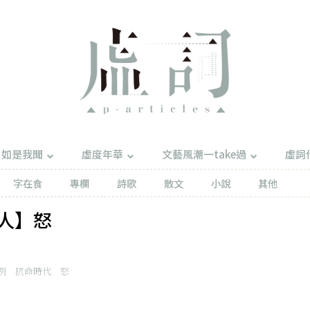
如是我聞
虛度年華
文藝風潮一take過
虛詞
字在食
專欄
詩歌
散文
小說
其他
人】怒
例
抗命時代
怒