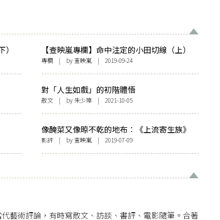
下）
【查映嵐專欄】命中注定的小田切線（上）
專欄
| by
查映嵐
| 2019-09-24
對「人生如戲」的初階體悟
散文
| by
朱少璋
| 2021-10-05
像醃菜又像晾不乾的地布︰《上流寄生族》
與氣味印記
影評
| by
查映嵐
| 2019-07-09
當代藝術評論，有時寫散文、訪談、書評、電影隨筆。合著