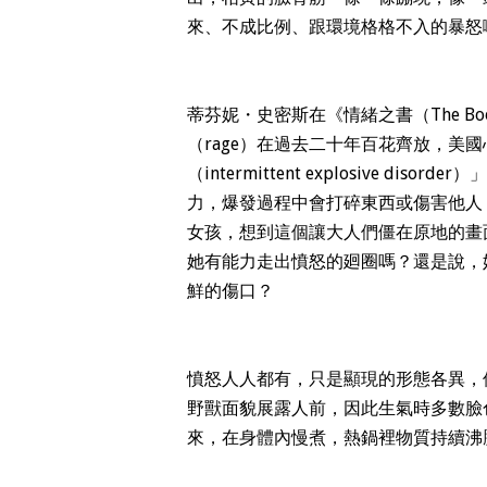
來、不成比例、跟環境格格不入的暴怒
蒂芬妮・史密斯在《情緒之書（The Book
（rage）在過去二十年百花齊放，美
（intermittent explosive 
力，爆發過程中會打碎東西或傷害他人
女孩，想到這個讓大人們僵在原地的畫
她有能力走出憤怒的廻圈嗎？還是說，
鮮的傷口？
憤怒人人都有，只是顯現的形態各異，
野獸面貌展露人前，因此生氣時多數臉
來，在身體內慢煮，熱鍋裡物質持續沸