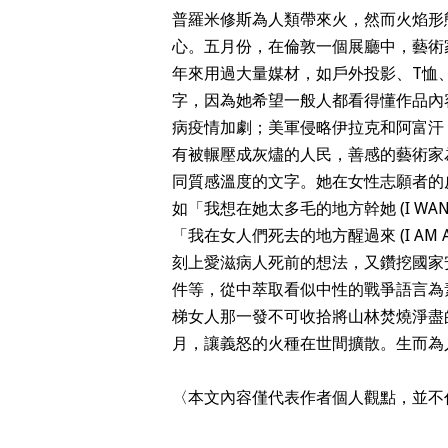
普羅米修斯為人類帶來火，然而火焰形
心。五月份，在倫敦一個展廳中，藝術家Jen
年來用過大量媒材，如戶外投影、T恤
字，因為她希望一般人都看得懂作品內
病疫情加劇；美軍侵略伊拉克和阿富汗
有被輾壓成灰燼的人民，善感的藝術家
同質感溫度的文字。她在女性志願者的
如「我想在她太多毛的地方幹她 (I WANT TO 
「我在女人們死去的地方醒過來 (I AM AWAK
刻上愛滋病人死前的想法，又鑽挖國家
件等，從中萃取看似中性的戰爭語言為
梯女人那一發不可收拾將山林焚燒淨盡
月，讓義怒的火種在世間擴散。生而為
〈本文內容僅代表作者個人觀點，並不