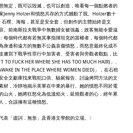
態無定，既可以毀滅，也可以創造，唯看每一個點燃者的
ny Holzer和憤怒共存的方式撼動了我。Holzer數十
、石櫈、海報，甚至是安全套，但創作的主體始終是文
容。前南斯拉夫戰爭中無數婦女被強姦；政客無能令愛滋
：每個時代都有若無其事指揮坦克的當權者，每個時代都
為身邊和遠方的無數不公義哀傷憤怒，而怒意最終化成不
皮膚寫下戰爭性罪行中加害者、受害者與旁觀者觀點，比
FUCK HER WHERE SHE HAS TOO MUCH HAIR)」、
E IN THE PLACE WHERE WOMEN DIED)」，在石棺
安全文獻庫找來戰犯口供、驗屍報告、討論拷問方法的文
素材，冷靜地揭示美軍在中東的暴行。她的憤怒不同於電
的山火，她將狂怒化為低溫焰火，延燒觀者的心，經年累
人，合該擁有這種憤怒。
代表「虛詞．無形」及香港文學館的立場。〉