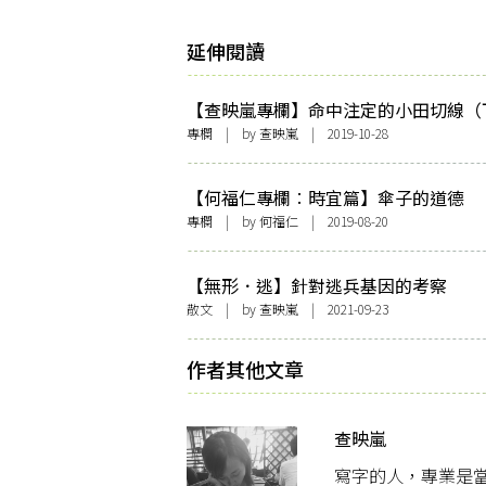
延伸閱讀
【查映嵐專欄】命中注定的小田切線（
專欄
| by
查映嵐
| 2019-10-28
【何福仁專欄︰時宜篇】傘子的道德
專欄
| by
何福仁
| 2019-08-20
【無形．逃】針對逃兵基因的考察
散文
| by
查映嵐
| 2021-09-23
作者其他文章
查映嵐
寫字的人，專業是