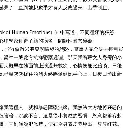
嚇呆了，直到她想動手才有人反應過來，出手制止。
 of Human Emotions）》中寫道，不同種類的狂怒
國心理學家創造了新的病名「間歇性暴怒障礙
disorder）」，形容像溶岩般突然噴發的烈怒，當事人完全失去控制能
，醫生一般處方抗抑鬱藥處理。那天我看著女人身旁的小
面大概早在她面前上演過無數次，心情便無比黯淡。日後
她母親緊緊捉住的烈火終將遞到她手心上，日復日燒出新
像我這種人，就和暴怒障礙無緣。我無法大方地將狂怒的
色陰暗，沉默不言。這是從小養成的習慣。怒意都蓄存起
騰，直到傾瀉氾濫時，便在全身表皮悶燒出一簇簇紅花。