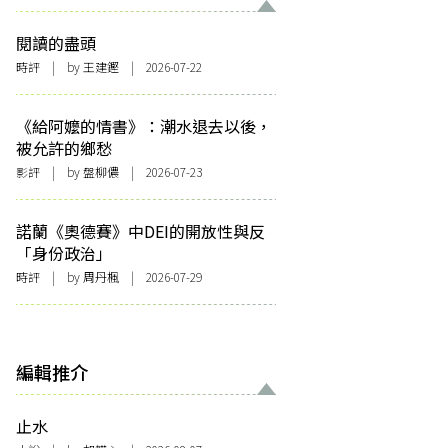
閱讀的盡頭
時評
| by 王建鏗 | 2026-07-22
《給阿嬤的情書》：潮水退去以後，
被允許的鄉愁
影評
| by 盤柳儂 | 2026-07-23
諾蘭《奧德賽》中DEI的開放性與反
「身份政治」
時評
| by
周丹楓
| 2026-07-29
編輯推介
止水