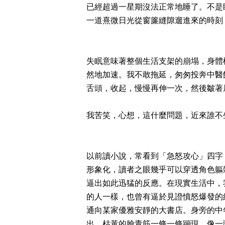
已經超過一星期沒法正常地睡了。不是
一道熹微日光從窗簾縫隙遛進來的時刻
失眠意味著整個生活支架的崩塌，身體
然地加速。我不敢拖延，匆匆投奔中醫
舌頭，收起，慢慢再伸一次，然後皺著
我苦笑，心想，這什麼問題，近來誰不
以前讀小說，常看到「急怒攻心」四字
形象化，讀者之眼幾乎可以穿透角色軀
逼出如此迅猛的反應。在現實生活中，
的人一樣，也曾有逼於見證憤怒爆發的
通向某家優雅安靜的大書店。身旁的中
出，枯黃的臉青筋一條一條蹦現，像一