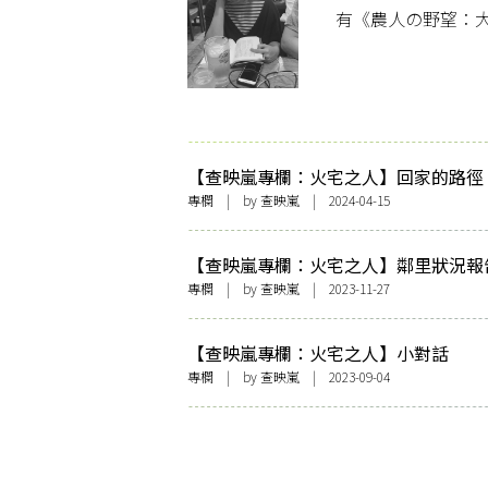
有《農人の野望︰
【查映嵐專欄：火宅之人】回家的路徑
專欄
| by
查映嵐
| 2024-04-15
【查映嵐專欄：火宅之人】鄰里狀況報
專欄
| by
查映嵐
| 2023-11-27
【查映嵐專欄：火宅之人】小對話
專欄
| by
查映嵐
| 2023-09-04