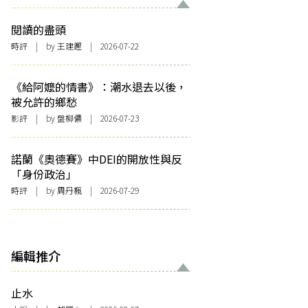
閱讀的盡頭
時評
| by 王建鏗 | 2026-07-22
《給阿嬤的情書》：潮水退去以後，
被允許的鄉愁
影評
| by 盤柳儂 | 2026-07-23
諾蘭《奧德賽》中DEI的開放性與反
「身份政治」
時評
| by
周丹楓
| 2026-07-29
編輯推介
止水