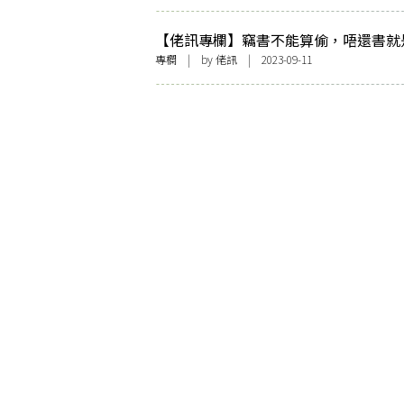
【佬訊專欄】竊書不能算偷，唔還書就
專欄
| by
佬訊
| 2023-09-11