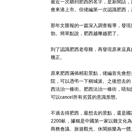
最近一次聽到肥西的名字，是新聞話，
會來港上市。但佬編第一次認識肥西，是
那年文匯報的一篇深入調查報導，發現
勃。簡單點說，肥西越嚟越肥了。
到了認識肥西老母雞，再發現原來這真
幾正。
原來肥西滿佈精彩景點，佬編首先會想
院，可以憑弔一下桐城派。之後想去的，是
西法治一條街。肥西法治一條街，唔知
可以cancel所有劣質的意識形態。
不過去得肥西，最想去的景點，還是國
2200畝，據稱是中國第一家以雞文
商務會議、旅遊觀光、休閑娛樂為一體