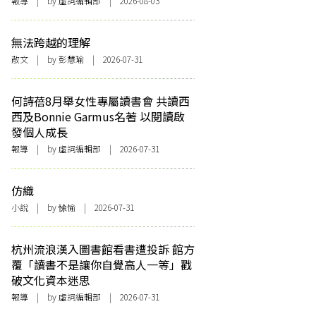
報導
| by 虛詞編輯部 | 2026-08-03
無法跨越的理解
散文
| by 彭慧瑜 | 2026-07-31
何詩蓓8月舉女性專屬讀書會 共讀西
西及Bonnie Garmus名著 以閱讀啟
發個人成長
報導
| by 虛詞編輯部 | 2026-07-31
仿織
小說
| by 悇愉 | 2026-07-31
杭州流浪漢入圖書館看書遭投訴 館方
覆「讀書不是讓你自覺高人一等」戳
破文化資本迷思
報導
| by 虛詞編輯部 | 2026-07-31