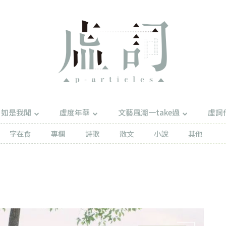
如是我聞
虛度年華
文藝風潮一take過
虛詞
字在食
專欄
詩歌
散文
小說
其他