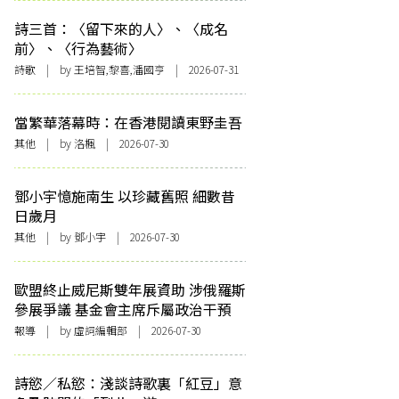
詩三首：〈留下來的人〉、〈成名
前〉、〈行為藝術〉
詩歌
| by 王培智,黎喜,潘國亨 | 2026-07-31
當繁華落幕時：在香港閱讀東野圭吾
其他
| by
洛楓
| 2026-07-30
鄧小宇憶施南生 以珍藏舊照 細數昔
日歲月
其他
| by 鄧小宇 | 2026-07-30
歐盟終止威尼斯雙年展資助 涉俄羅斯
參展爭議 基金會主席斥屬政治干預
報導
| by 虛詞編輯部 | 2026-07-30
詩慾／私慾：淺談詩歌裏「紅豆」意