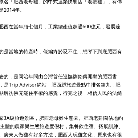
原名「肥西老母雞」的中式連鎖快餐店「老鄉雞」，有傳
2014年。
肥西在當年頭七個月，工業總產值超過600億元，發展蓬
的是當地的特產時，佬編終於忍不住，想睇下到底肥西有
去的，是同治年間由台灣首任巡撫劉銘傳開辦的肥西書
Trip Advisor網站，肥西縣旅遊景點中排名第九，肥
點解彷彿充滿住平權的感覺，行完之後，相信人民的法鎚
家3A級旅遊景區，肥西老母雞生態園。肥西老雞園佔地約
化為主體的農家樂生態旅遊度假村，集餐飲住宿、拓展訓練、
。廣東人做雞有好多方法，肥西人玩雞文化，原來也有很