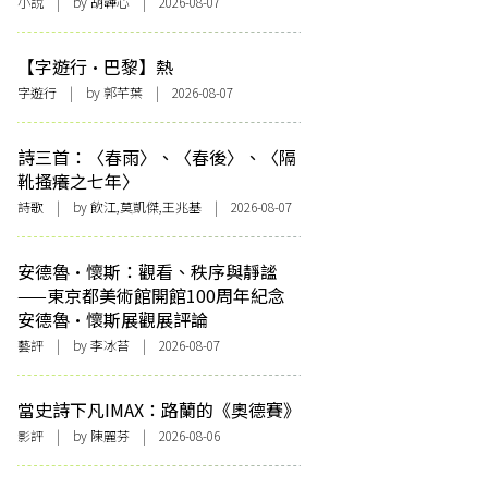
小說
| by 胡韡心 | 2026-08-07
【字遊行·巴黎】熱
字遊行
| by 郭芊葉 | 2026-08-07
詩三首：〈春雨〉、〈春後〉、〈隔
靴搔癢之七年〉
詩歌
| by 飲江,莫凱傑,王兆基 | 2026-08-07
安德魯·懷斯：觀看、秩序與靜謐
——東京都美術館開館100周年紀念
安德魯·懷斯展觀展評論
藝評
| by 李冰苔 | 2026-08-07
當史詩下凡IMAX：路蘭的《奧德賽》
影評
| by 陳麗芬 | 2026-08-06