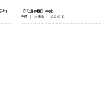
是狗
【佬訊專欄】牛雜
專欄
| by
佬訊
| 2023-07-31