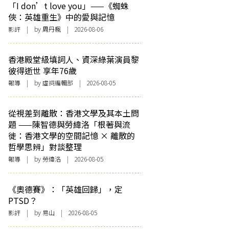
「I don’t love you」——《蜘蛛
俠：英雄重生》中的愛與記憶
影評
| by
周丹楓
| 2026-08-06
香港殿堂級填詞人、資深綠葉演員黎
彼得逝世 享年76歲
報導
| by 虛詞編輯部 | 2026-08-05
從視差到離散：香港文學及其本土問
題 ——陳智德與勞緯洛「根著與流
徙：香港文學的空間記憶 × 離散的
哲學思辨」對談整理
報導
| by 勞緯洛 | 2026-08-05
《奧德賽》：「英雄回歸」，定
PTSD？
影評
| by 易山 | 2026-08-05