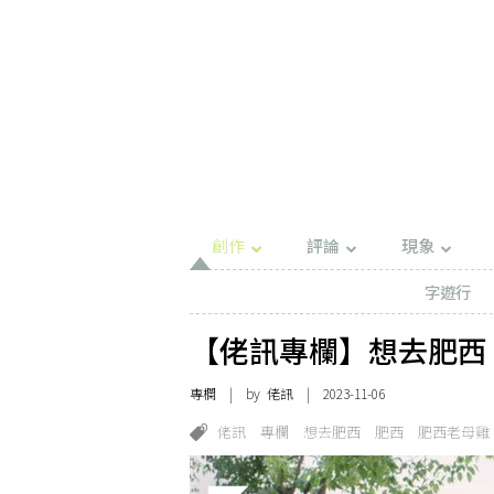
創作
評論
現象
字遊行
【佬訊專欄】想去肥西
專欄
| by
佬訊
| 2023-11-06
佬訊
專欄
想去肥西
肥西
肥西老母雞