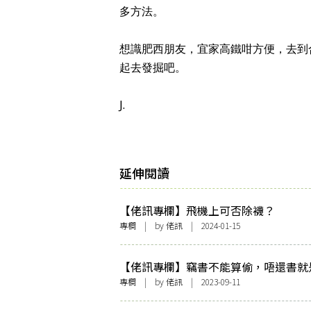
多方法。
想識肥西朋友，宜家高鐵咁方便，去到
起去發掘吧。
J.
延伸閱讀
【佬訊專欄】飛機上可否除襪？
專欄
| by
佬訊
| 2024-01-15
【佬訊專欄】竊書不能算偷，唔還書就
專欄
| by
佬訊
| 2023-09-11