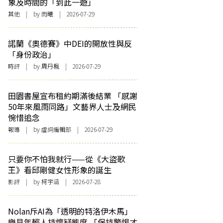
象及時間的「到此一遊」
其他
| by 雨曦 | 2026-07-29
諾蘭《奧德賽》中DEI的開放性與反
「身份政治」
時評
| by
周丹楓
| 2026-07-29
田園書屋宣布租約期滿後結業 「感謝
50年來風雨同路」文藝界人士及網民
惋惜追念
報導
| by 虛詞編輯部 | 2026-07-29
只要你不怕我就行——從《大盜歌
王》看邱剛健女性形象的誕生
影評
| by 柯宇涵 | 2026-07-28
Nolan斥AI為「透明的特洛伊木馬」
樂見年輕人持懷疑態度 「保持警惕才