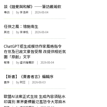
談《錯覺與和解》──筆訪嚴瀚欽
專訪
| by 李浩榮 | 2026-08-04
任俠之風：憶施南生
其他
| by 李焯桃 | 2026-08-04
ChatGPT拒生成模仿作家風格指令
在世及已故文豪皆受限 改提供相近氛
圍「原創」文字
報導
| by 虛詞編輯部 | 2026-08-04
【新書】《賣書者言》編輯序
書序
| by 阿豆 | 2026-08-03
歐盟AI法案正式生效 生成內容須貼水
印識別 業界憂標籤氾濫恐令大眾麻木