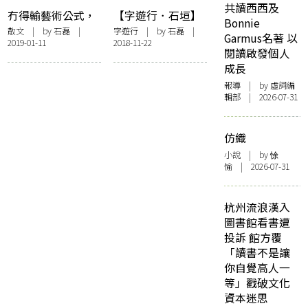
共讀西西及
冇得輸藝術公式，
【字遊行．石垣】
Bonnie
enter！——看「藝
遇上福島女孩
散文
| by
石磊
|
字遊行
| by
石磊
|
Garmus名著 以
2019-01-11
2018-11-22
術勞動．買定離
閱讀啟發個人
手」
成長
報導
| by 虛詞編
輯部 | 2026-07-31
仿織
小說
| by 悇
愉 | 2026-07-31
杭州流浪漢入
圖書館看書遭
投訴 館方覆
「讀書不是讓
你自覺高人一
等」戳破文化
資本迷思