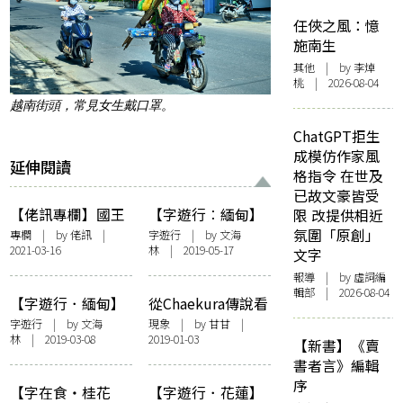
任俠之風：憶
施南生
其他
| by 李焯
桃 | 2026-08-04
越南街頭，常見女生戴口罩。
ChatGPT拒生
成模仿作家風
延伸閱讀
格指令 在世及
已故文豪皆受
【佬訊專欄】國王
【字遊行︰緬甸】
限 改提供相近
的新衣
以守塔者之名
氛圍「原創」
專欄
| by
佬訊
|
字遊行
| by
文海
2021-03-16
林
| 2019-05-17
文字
報導
| by 虛詞編
輯部 | 2026-08-04
【字遊行．緬甸】
從Chaekura傳說看
被褫奪歲月的緬甸
IZ*ONE出道
字遊行
| by
文海
現象
| by 甘甘 |
林
| 2019-03-08
2019-01-03
人
【新書】《賣
書者言》編輯
序
【字在食・桂花
【字遊行．花蓮】