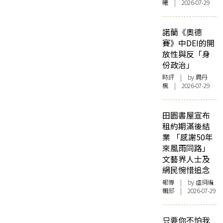
曦 | 2026-07-29
諾蘭《奧德
賽》中DEI的開
放性與反「身
份政治」
時評
| by
周丹
楓
| 2026-07-29
田園書屋宣布
租約期滿後結
業 「感謝50年
來風雨同路」
文藝界人士及
網民惋惜追念
報導
| by 虛詞編
輯部 | 2026-07-29
只要你不怕我