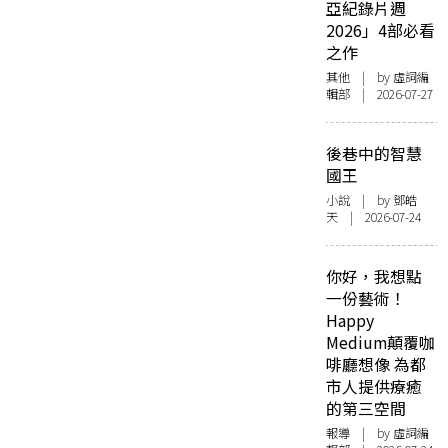
亞紀錄片週
2026」4部必看
之作
其他
| by 虛詞編
輯部 | 2026-07-27
後巷中的智慧
國王
小說
| by 鄧皓
天 | 2026-07-24
你好，我想點
一份藝術！
Happy
Medium顛覆咖
啡廳想像 為都
市人提供療癒
的第三空間
報導
| by 虛詞編