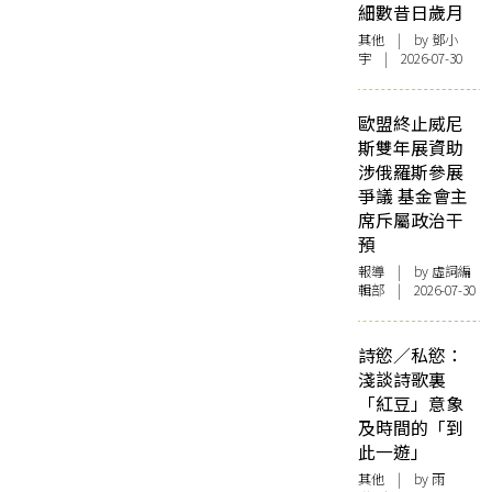
細數昔日歲月
其他
| by 鄧小
宇 | 2026-07-30
歐盟終止威尼
斯雙年展資助
涉俄羅斯參展
爭議 基金會主
席斥屬政治干
預
報導
| by 虛詞編
輯部 | 2026-07-30
詩慾／私慾：
淺談詩歌裏
「紅豆」意象
及時間的「到
此一遊」
其他
| by 雨