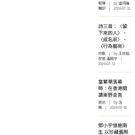
報導
| by 虛詞編
輯部 | 2026-07-31
詩三首：〈留
下來的人〉、
〈成名前〉、
〈行為藝術〉
詩歌
| by 王培智,
黎喜,潘國亨 |
2026-07-31
當繁華落幕
時：在香港閱
讀東野圭吾
其他
| by
洛
楓
| 2026-07-30
鄧小宇憶施南
生 以珍藏舊照