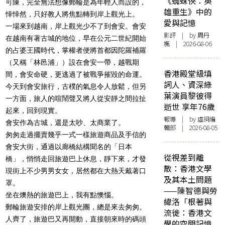
《蜘蛛俠：英
可陳，完全無法想像郵輪是為年輕人而設的，
雄重生》中的
悻悻然，只好教人將焦點轉到岸上觀光上。
愛與記憶
一場來到越南，岸上觀光少不了到會安。會安
影評
| by
周丹
在越南有著古城的地位，早在公元二世紀開始
楓
| 2026-08-06
的占婆王國時代，掌權者便將首都因陀羅補羅
（又稱「林邑浦」）設在會安一帶，越戰期
香港殿堂級填
間，會安命硬，更逃過了被戰爭摧毀的命運。
詞人、資深綠
今天到會安旅行，古樸的氣息令人放鬆，但另
葉演員黎彼得
一方面，旅人的喧鬧聲又將人從安靜之間拉扯
逝世 享年76歲
起來，回到現實。
報導
| by 虛詞編
會安作為古城，還是太吵、太商業了。
輯部 | 2026-08-05
匆匆走過擺賣幾乎一式一樣旅遊商品及手信的
會安大街，通過以廊橋結構聞名的「日本
從視差到離
橋」，悄悄走回旅遊巴上休息，靜下來，才發
散：香港文學
現街上不少男男女女，居然都在大熱天戴著口
及其本土問題
罩。
——陳智德與勞
坐在燠熱的旅遊巴上，我有點懊惱。
緯洛「根著與
郵輪旅遊安排的岸上觀光團，總是來去匆匆。
流徙：香港文
人齊了，旅遊巴又再開動，直接朝來時的碼頭
學的空間記憶