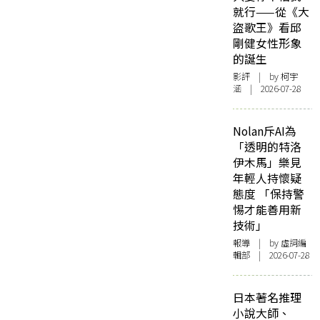
就行——從《大
盜歌王》看邱
剛健女性形象
的誕生
影評
| by 柯宇
涵 | 2026-07-28
Nolan斥AI為
「透明的特洛
伊木馬」樂見
年輕人持懷疑
態度 「保持警
惕才能善用新
技術」
報導
| by 虛詞編
輯部 | 2026-07-28
日本著名推理
小說大師、