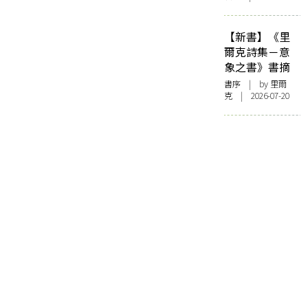
【新書】《里
爾克詩集－意
象之書》書摘
書序
| by 里爾
克 | 2026-07-20