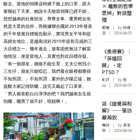
駛去。當地的領隊這時摘下臉上的口罩，跟大
× 離散的哲學
家聊起了天來。她說今天能當領隊已經不錯，
思辨」對談整
想想越南的社會狀況，男尊女卑、重男輕女依
理
然是大眾的信仰，而根據聯合國於2013年發表
報導
| by 勞緯
洛 | 2026-08-05
的千年發展目標報告顯示，實現男女平等和提
高婦女地位，是越南須於2015年提前完成的三
大目標之一。幾年過去，遊客固然無法了解當
《奧德賽》：
地情況，便是當地人，其實也對此目標存疑。
「英雄回
「有一個朋友，婚後不能生育，丈夫公然找小
歸」，定
PTSD？
三生仔，朋友只能啞忍，我們看在眼裡都覺得
不知所謂。」不知所謂，窗外的夕陽正猛，她
影評
| by 易
山 | 2026-08-05
提醒大家記得防曬，說完又戴起了口罩來。
「男人都喜歡白白淨淨的吧？我們越南女生就
怕曬，曬黑了就不好，唔靚啊！」
談《錯覺與和
解》──筆訪
嚴瀚欽
專訪
| by 李浩
榮 | 2026-08-04