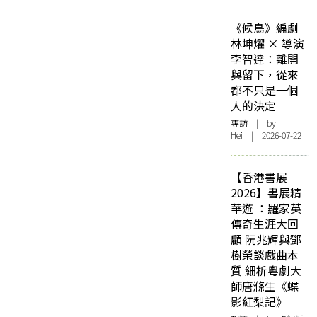
《候鳥》編劇
林坤燿 × 導演
李智達：離開
與留下，從來
都不只是一個
人的決定
專訪
| by
Hei | 2026-07-22
【香港書展
2026】書展精
華遊 ：羅家英
傳奇生涯大回
顧 阮兆輝與鄧
樹榮談戲曲本
質 細析粵劇大
師唐滌生《蝶
影紅梨記》