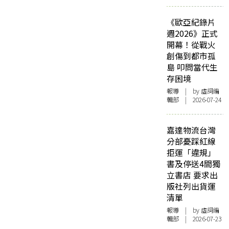
《歐亞紀錄片
週2026》正式
開幕！從戰火
創傷到都市孤
島 叩問當代生
存困境
報導
| by 虛詞編
輯部 | 2026-07-24
嘉達物流台灣
分部憂踩紅線
拒運「違規」
書及停送4間獨
立書店 要求出
版社列出貨運
清單
報導
| by 虛詞編
輯部 | 2026-07-23