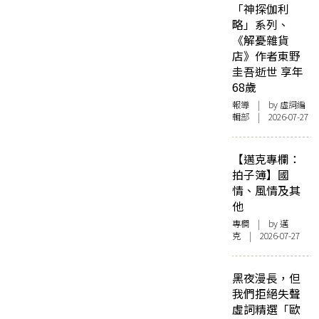
「神探伽利
略」系列、
《解憂雜貨
店》作者東野
圭吾逝世 享年
68歲
報導
| by 虛詞編
輯部 | 2026-07-27
【邁克專欄：
拍子簿】國
情、風情及其
他
專欄
| by
邁
克
| 2026-07-27
黑夜漫長，但
我們拒絕失聲
虛詞精選「歐