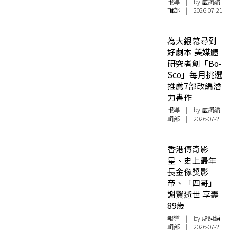
報導
| by 虛詞編
輯部 | 2026-07-21
為大銀幕尋到
好劇本 美媒體
研究者創「Bo-
Sco」每月挑選
推薦7部改編潛
力書作
報導
| by 虛詞編
輯部 | 2026-07-21
香港傳奇影
星、史上最年
長金像獎影
帝、「四哥」
謝賢逝世 享壽
89歲
報導
| by 虛詞編
輯部 | 2026-07-21