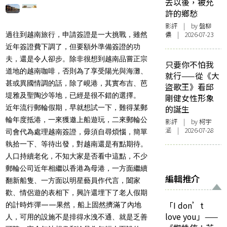
去以後，被允
許的鄉愁
影評
| by 盤柳
儂 | 2026-07-23
過往到越南旅行，申請簽證是一大挑戰，雖然
近年簽證費下調了，但要額外準備簽證的功
夫，還是令人卻步。除非很想到越南品嘗正宗
只要你不怕我
道地的越南咖啡，否則為了享受陽光與海灘、
就行——從《大
甚或異國情調的話，除了峴港，其實布吉、芭
盜歌王》看邱
堤雅及聖陶沙等地，已經是很不錯的選擇。
剛健女性形象
近年流行郵輪假期，早就想試一下，難得某郵
的誕生
輪年度抵港，一來獲邀上船遊玩，二來郵輪公
影評
| by 柯宇
涵 | 2026-07-28
司會代為處理越南簽證，毋須自尋煩惱，簡單
執拾一下、等待出發，對越南還是有點期待。
人口持續老化，不知大家是否看中這點，不少
郵輪公司近年相繼以香港為母港，一方面繼續
編輯推介
翻新船隻、一方面以明星藝員作代言，闔家
歡、情侶遊的表相下，興許還埋下了老人假期
「I don’t
的計時炸彈——果然，船上固然擠滿了內地
love you」——
人，可用的設施不是排得水洩不通、就是乏善