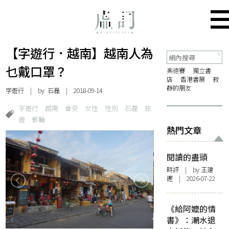
【字遊行．越南】越南人為
乜戴口罩？
奧德賽
獨立書
店
香港書展
寂
靜的朋友
字遊行
| by
石磊
| 2018-09-14
字遊行
越南
會安
女性
性別
石磊
旅
遊
郵輪
熱門文章
閱讀的盡頭
時評
| by 王建
鏗 | 2026-07-22
《給阿嬤的情
書》：潮水退