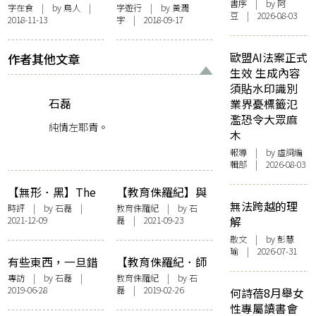
書序
| by 阿
魚】清蒸桂花魚
經過十個夏天才趕
字在食
| by
鳥人
|
字遊行
| by
黃潤
豆 | 2026-08-03
2018-11-13
宇
| 2018-09-17
到此
歐盟AI法案正式
作者其他文章
生效 生成內容
須貼水印識別
石磊
業界憂標籤氾
濫恐令大眾麻
純情左耶青。
木
報導
| by 虛詞編
輯部 | 2026-08-03
【無形．黑】The
【教育侏羅紀】與
無法跨越的理
Black Sheep
蘇美智睇展︰舊課
時評
| by
石磊
|
教育侏羅紀
| by
石
2021-12-09
磊
| 2021-09-23
解
本明事理，國家原
來是「孩子」！
散文
| by 彭慧
瑜 | 2026-07-31
有些東西，一旦錯
【教育侏羅紀．師
過就不再——專訪
生關係】離島師
專訪
| by
石磊
|
教育侏羅紀
| by
石
2019-06-28
磊
| 2019-02-26
「鮮浪潮」導演楊
生，村校街坊
何詩蓓8月舉女
婕
性專屬讀書會