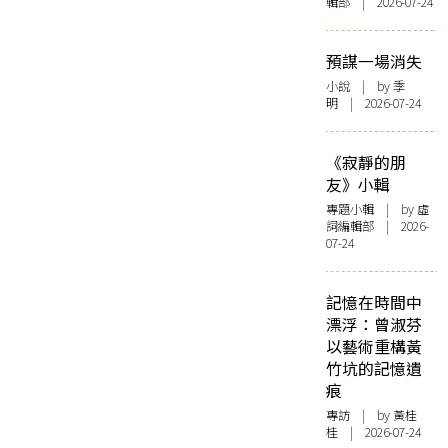
輯部 | 2026-07-24
預謀一場消失
小說
| by 季
明 | 2026-07-24
《寂靜的朋
友》小輯
專題小輯
| by 虛
詞編輯部 | 2026-
07-24
記憶在時間中
漂浮：曾淑芬
以藝術重構黃
竹坑的記憶遺
痕
專訪
| by 黃桂
桂 | 2026-07-24