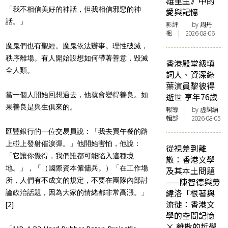
雄重生》中的
「我不相信美好的神話，但我相信邪惡的神
愛與記憶
話。」
影評
| by
周丹
楓
| 2026-08-06
魔鬼們也有聖經。魔鬼依法辦事。理性破滅，
秩序離場。有人開始設想如何帶著善意，毀滅
香港殿堂級填
全人類。
詞人、資深綠
葉演員黎彼得
當一個人開始回想過去，他就會變得善良。如
逝世 享年76歲
果善良是與生俱來的。
報導
| by 虛詞編
輯部 | 2026-08-05
匯豐銀行的一位交易員說：「我去買午餐的路
上碰上發射催淚彈。」他開始害怕，他說：
從視差到離
「它讓你覺得，我們誰都可能陷入這種境
散：香港文學
地。」，「（國際資本僱傭兵。）「在工作場
及其本土問題
所，人們有不成文的規定，不要在團隊內部討
——陳智德與勞
緯洛「根著與
論政治話題，因為大家的情緒都非常高漲。」
流徙：香港文
[2]
學的空間記憶
× 離散的哲學