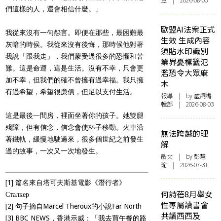
豆 | 2026-08-03
們這樣的人，還會相信什麼。」
歐盟AI法案正式
我從來沒有一句怨言。即便在那些，最困難最
生效 生成內容
灰暗的時侯。我從來沒有後悔，那時候他對著
須貼水印識別
我說「跟我走」，我們蒙受過很多的恐懼和苦
業界憂標籤氾
難。這是命運，這是生活。沒有不幸，只會更
濫恐令大眾麻
加不幸，但我們的確不曾擁有過幸福。我只擁
木
有過希望，希望很廉價，但足以支付生活。
報導
| by 虛詞編
輯部 | 2026-08-03
這是最後一間房，裡面坐著你的孩子。她雙腿
殘障，但有信念，信念會使杯子移動。火車沿
無法跨越的理
著鐵軌，緩慢地駛過來，很多個世紀之前發生
解
過的故事，一次又一次地發生。
散文
| by 彭慧
瑜 | 2026-07-31
[1]
篇名來自塔可夫斯基電影《潛行者》
何詩蓓8月舉女
Сталкер
性專屬讀書會
[2]
句子摘自
Marcel Theroux
的小說
Far North
共讀西西及
[3]
BBC NEWS，香港示威：「我去買午餐的路