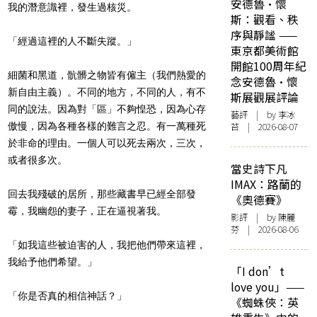
安德魯·懷
我的潛意識裡，發生過核災。
斯：觀看、秩
序與靜謐 ——
「經過這裡的人不斷失蹤。」
東京都美術館
開館100周年紀
細菌和黑道，骯髒之物皆有僱主（我們熱愛的
念安德魯·懷
新自由主義）。不同的地方，不同的人，有不
斯展觀展評論
同的說法。因為對「區」不夠惶恐，因為心存
藝評
| by 李冰
傲慢，因為各種各樣的難言之忍。有一萬種死
苔 | 2026-08-07
於非命的理由。一個人可以死去兩次，三次，
或者很多次。
當史詩下凡
IMAX：路蘭的
回去我殘破的居所，那些藏書早已經全部發
《奧德賽》
霉，我幽怨的妻子，正在逼視著我。
影評
| by 陳麗
芬 | 2026-08-06
「如我這些被迫害的人，我把他們帶來這裡，
我給予他們希望。」
「I don’t
love you」——
「你是否真的相信神話？」
《蜘蛛俠：英