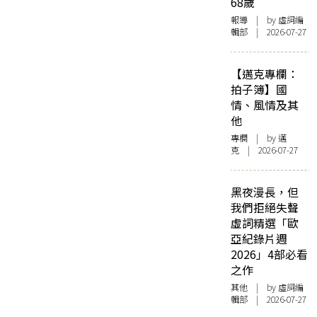
68歲
報導
| by 虛詞編
輯部 | 2026-07-27
【邁克專欄：
拍子簿】國
情、風情及其
他
專欄
| by
邁
克
| 2026-07-27
黑夜漫長，但
我們拒絕失聲
虛詞精選「歐
亞紀錄片週
2026」4部必看
之作
其他
| by 虛詞編
輯部 | 2026-07-27