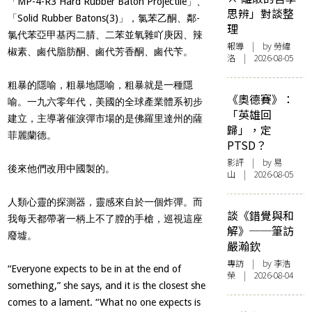
「MP-4-R3 Hard Rubber Baton Projectile」、
思辨」對談整
「Solid Rubber Batons(3)」，氯苯乙酮、鄰-
理
氯代苯亞甲基丙二腈、二苯並氧雜吖庚因、辣
報導
| by 勞緯
椒素、鹵代脂肪酮、鹵代芳香酮、鹵代苄。
洛 | 2026-08-05
粗暴的隱喻，粗暴地隱喻，粗暴就是一種隱
《奧德賽》：
喻。一九六零年代，美國的全球產業體系初步
「英雄回
建立，主導著催淚彈市場的是佛羅里達州的薩
歸」，定
菲麗蘭德。
PTSD？
影評
| by 易
後來他們改用中國製的。
山 | 2026-08-05
人類心靈的探測器，靈感來自於一個炸彈。而
談《錯覺與和
我每天都帶著一柄上不了膛的手槍，巡視這座
解》──筆訪
廢墟。
嚴瀚欽
專訪
| by 李浩
“Everyone expects to be in at the end of
榮 | 2026-08-04
something,” she says, and it is the closest she
comes to a lament. “What no one expects is