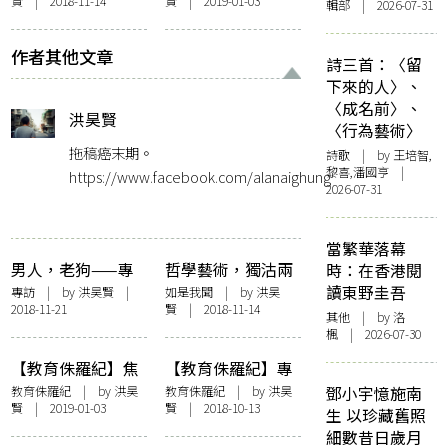
賢
| 2018-11-14
賢
| 2019-01-03
書店
負累
輯部 | 2026-07-31
作者其他文章
詩三首：〈留
下來的人〉、
〈成名前〉、
洪昊賢
〈行為藝術〉
拖稿癌末期。
詩歌
| by 王培智,
黎喜,潘國亨 |
https://www.facebook.com/alanaighung
2026-07-31
當繁華落幕
男人，老狗——專
哲學藝術，獨沽兩
時：在香港閱
訪黃裕邦
味——石硤尾Toast
讀東野圭吾
專訪
| by
洪昊賢
|
如是我聞
| by
洪昊
2018-11-21
賢
| 2018-11-14
書店
其他
| by
洛
楓
| 2026-07-30
【教育侏羅紀】焦
【教育侏羅紀】專
慮研究生︰讀書是
訪唐睿︰學習是拒
教育侏羅紀
| by
洪昊
教育侏羅紀
| by
洪昊
鄧小宇憶施南
賢
| 2019-01-03
賢
| 2018-10-13
負累
絕安穩的人生
生 以珍藏舊照
細數昔日歲月