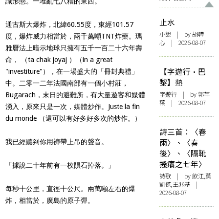
識形態。一堆亂七八糟的東西。
止水
通古斯大爆炸，北緯60.55度，東經101.57
小說
| by 胡韡
度，爆炸威力相當於，兩千萬噸TNT炸藥。瑪
心 | 2026-08-07
雅曆法上暗示地球只擁有五千一百二十六年壽
命， （
ta chak joyaj ）（in a great
【字遊行·巴
"investiture"），在一場盛大的「冊封典禮」
黎】熱
中。二零一二年法國南部有一個小村莊，
字遊行
| by 郭芊
Bugarach，末日的避難所，有大量遊客和媒體
葉 | 2026-08-07
湧入，原來只是一次，媒體炒作。Juste la fin
du monde （還可以有好多好多次的炒作。）
詩三首：〈春
雨〉、〈春
我已經聽到你用褲帶上吊的聲音。
後〉、〈隔靴
搔癢之七年〉
「據說二十年前有一枚隕石掉落。」
詩歌
| by 飲江,莫
凱傑,王兆基 |
每秒十公里，直徑十公尺。兩萬噸左右的爆
2026-08-07
炸，相當於，廣島的原子彈。