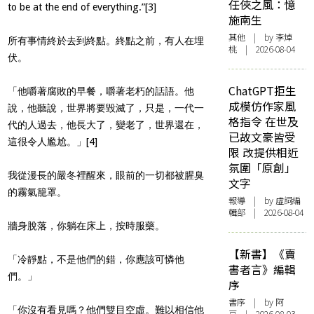
任俠之風：憶
to be at the end of everything.”
[3]
施南生
其他
| by 李焯
所有事情終於去到終點。終點之前，有人在埋
桃 | 2026-08-04
伏。
ChatGPT拒生
「他嚼著腐敗的早餐，嚼著老朽的話語。他
成模仿作家風
說，他聽說，世界將要毀滅了，只是，一代一
格指令 在世及
代的人過去，他長大了，變老了，世界還在，
已故文豪皆受
這很令人尷尬。」[4]
限 改提供相近
氛圍「原創」
我從漫長的嚴冬裡醒來，眼前的一切都被腥臭
文字
的霧氣籠罩。
報導
| by 虛詞編
輯部 | 2026-08-04
牆身脫落，你躺在床上，按時服藥。
【新書】《賣
「冷靜點，不是他們的錯，你應該可憐他
書者言》編輯
們。」
序
書序
| by 阿
「你沒有看見嗎？他們雙目空虛。難以相信他