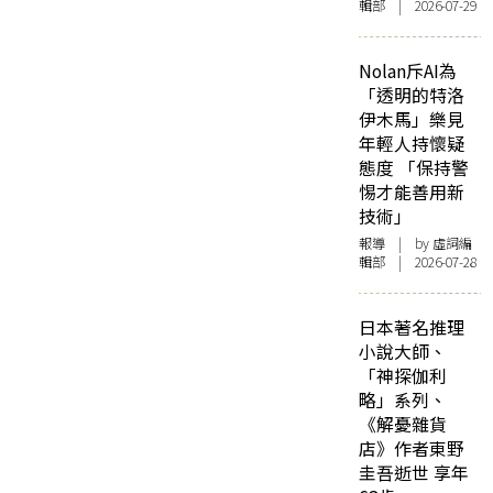
輯部 | 2026-07-29
Nolan斥AI為
「透明的特洛
伊木馬」樂見
年輕人持懷疑
態度 「保持警
惕才能善用新
技術」
報導
| by 虛詞編
輯部 | 2026-07-28
日本著名推理
小說大師、
「神探伽利
略」系列、
《解憂雜貨
店》作者東野
圭吾逝世 享年