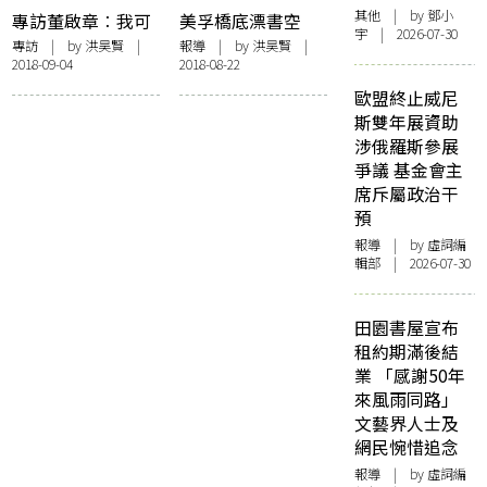
其他
| by 鄧小
專訪董啟章︰我可
美孚橋底漂書空
宇 | 2026-07-30
能會被「董啟章
間：居民自發很重
專訪
| by
洪昊賢
|
報導
| by
洪昊賢
|
2018-09-04
2018-08-22
2.0」取代
要
歐盟終止威尼
斯雙年展資助
涉俄羅斯參展
爭議 基金會主
席斥屬政治干
預
報導
| by 虛詞編
輯部 | 2026-07-30
田園書屋宣布
租約期滿後結
業 「感謝50年
來風雨同路」
文藝界人士及
網民惋惜追念
報導
| by 虛詞編