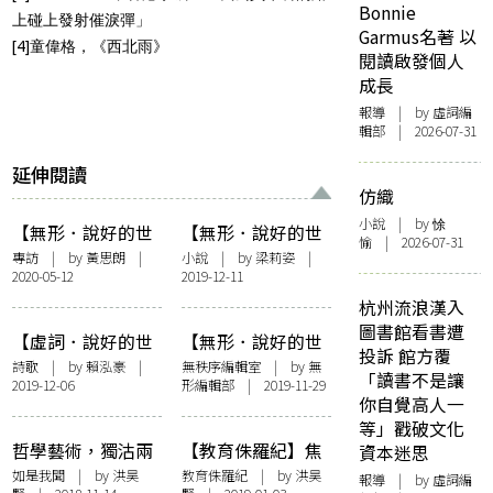
Bonnie
上碰上發射催淚彈」
Garmus名著 以
[4]童偉格，《西北雨》
閱讀啟發個人
成長
報導
| by 虛詞編
輯部 | 2026-07-31
延伸閱讀
仿織
小說
| by 悇
【無形．說好的世
【無形．說好的世
愉 | 2026-07-31
界末日呢？】專訪
界末日呢？】候鳥
專訪
| by
黃思朗
|
小說
| by
梁莉姿
|
2020-05-12
2019-12-11
林超英：生物本該
求生，死也要講道
杭州流浪漢入
德
圖書館看書遭
【虛詞．說好的世
【無形．說好的世
投訴 館方覆
界末日呢？】死線
界末日呢？】末日
詩歌
| by 賴泓豪 |
無秩序編輯室
| by 無
「讀書不是讓
2019-12-06
形編輯部 | 2019-11-29
戰士
近了？
你自覺高人一
等」戳破文化
哲學藝術，獨沽兩
【教育侏羅紀】焦
資本迷思
味——石硤尾Toast
慮研究生︰讀書是
如是我聞
| by
洪昊
教育侏羅紀
| by
洪昊
報導
| by 虛詞編