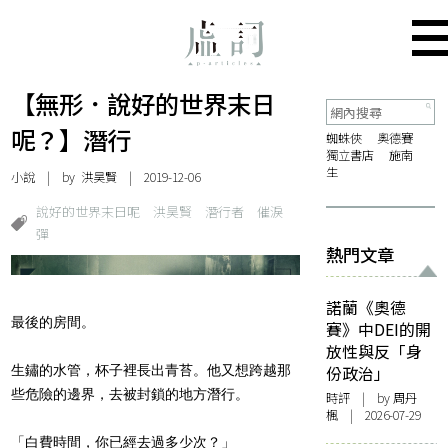
【無形．說好的世界末日
呢？】潛行
蜘蛛俠
奧德賽
獨立書店
施南
生
小說
| by
洪昊賢
| 2019-12-06
說好的世界末日呢
洪昊賢
潛行者
催淚
彈
熱門文章
諾蘭《奧德
最後的房間。
賽》中DEI的開
放性與反「身
生鏽的水管，杯子裡長出青苔。他又想跨越那
份政治」
些危險的邊界，去被封鎖的地方潛行。
時評
| by
周丹
楓
| 2026-07-29
「白費時間，你已經去過多少次？」