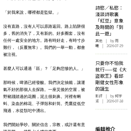
詩慾／私慾：
「於我來說，哪裡都是監獄。」
淺談詩歌裏
「紅豆」意象
及時間的「到
沒有直路，沒有人可以原路返回。路上陷阱很
此一遊」
多，舊的消失了，又有新的。好多圈套，沒有
任何一處安全的地方。路有時好走，有時寸步
其他
| by 雨
曦 | 2026-07-29
難行，（反覆無常）。我們的一舉一動，都會
被注視。
只要你不怕我
甚麼人可以通過「區」？「足夠悲慘的人。」
就行——從《大
盜歌王》看邱
剛健女性形象
那時候，啤酒已經發酸。我們決定抽籤，讓運
的誕生
氣不好的那個人去探路。一座災後的空屋，被
影評
| by 柯宇
野豬踐踏過的花圈，泥土很刺鼻。河裡有蝌
涵 | 2026-07-28
蚪、染血的棉花、子彈殼和針筒。禿鷹從低空
飛過，水從頹圯中湧出。
我們開始爭吵。關於信念，宗教，或許還有意
編輯推介