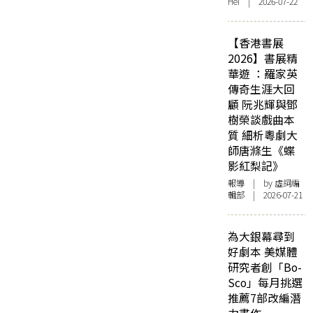
Hei | 2026-07-22
【香港書展
2026】書展精
華遊 ：羅家英
傳奇生涯大回
顧 阮兆輝與鄧
樹榮談戲曲本
質 細析粵劇大
師唐滌生《蝶
影紅梨記》
報導
| by 虛詞編
輯部 | 2026-07-21
為大銀幕尋到
好劇本 美媒體
研究者創「Bo-
Sco」每月挑選
推薦7部改編潛