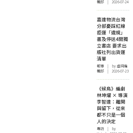
輯部 | 2026-07-24
嘉達物流台灣
分部憂踩紅線
拒運「違規」
書及停送4間獨
立書店 要求出
版社列出貨運
清單
報導
| by 虛詞編
輯部 | 2026-07-23
《候鳥》編劇
林坤燿 × 導演
李智達：離開
與留下，從來
都不只是一個
人的決定
專訪
| by