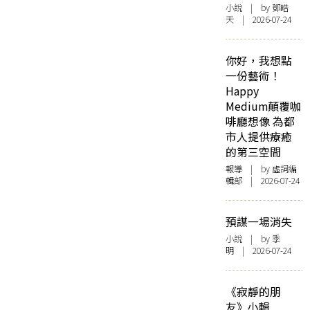
小說
| by 鄧皓
天 | 2026-07-24
你好，我想點
一份藝術！
Happy
Medium顛覆咖
啡廳想像 為都
市人提供療癒
的第三空間
報導
| by 虛詞編
輯部 | 2026-07-24
預謀一場消失
小說
| by 季
明 | 2026-07-24
《寂靜的朋
友》小輯