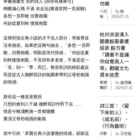
寧像個書生 初約佳人 (與你有種牽引)
仿織
蝴蝶滿心飛 不過 未走近(勝過世間一見就吻)
小說
| by 悇
多想一見即吻 但覺相襯
愉 | 2026-07-31
何妨從夏到秋 慢慢抱緊
杭州流浪漢入
這裡所指古典小說的才子佳人部分，李維菁並
圖書館看書遭
沒有描述。如果把這兩句抽去，「多想 一見即
投訴 館方覆
吻，但覺相襯」明顯是現代情感，「何妨從夏
「讀書不是讓
到秋慢慢抱緊」不見得有多老派，不過是從一
你自覺高人一
等」戳破文化
「見」到一「季」而已。整首歌詞的精彩處反
資本迷思
而是從古人微醉寫詩的氛圍牽帶到父母初相識
的情感:
報導
| by 虛詞編
輯部 | 2026-07-31
跟你這一種老派鴛侶
只想約會到八千歲 微醉寫詩作對下去……
詩三首：〈留
情是今晚淺酌過一世都微醺
下來的人〉、
〈成名前〉、
重演父母初相識的氣氛
〈行為藝術〉
詩歌
| by 王培智,
當中引的「承襲古典小說優雅的情感」卻跟這