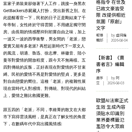
格指令 在世及
富家子弟裝束卻做著下人工作，跳接一身黑衣
已故文豪皆受
GetBackers赤屍藏人打扮，突出新舊之別。在
限 改提供相近
此提醒看官一下，民初的日子正是剛結束了千
氛圍「原創」
年帝制，女性終於守得雲開，不用纏足獨守閏
文字
房。由長期的情感壓抑到初嘗自由之味，加上
報導
| by 虛詞編
一波又一波的西學衝擊，男女間的「老派」戀
輯部 | 2026-08-04
愛實又能有多老派? 再想起新時代下一眾文人
的風流，胡適、魯迅、徐志摩、林徽音、陸小
【新書】《賣
曼等對愛情的開放程度，跟今天不無兩樣。五
書者言》編輯
四對傳統的反叛，正好表現在對愛情的不甘束
序
縛。民初的愛情不再是對愛情的堅貞，更多是
書序
| by 阿
對自由戀愛的嚮往。這種「老派」的複雜性展
豆 | 2026-08-03
現在當時代人對感情、對傳統、對現代的糾結
上，愛情之難比救國更難。
歐盟AI法案正式
生效 生成內容
跟五四的「老派」不同，李維菁的散文在大都
須貼水印識別
市下寫得雲淡風輕，是真正在了解女性的角度
業界憂標籤氾
下，在數碼年代中寫出國風情感:
濫恐令大眾麻