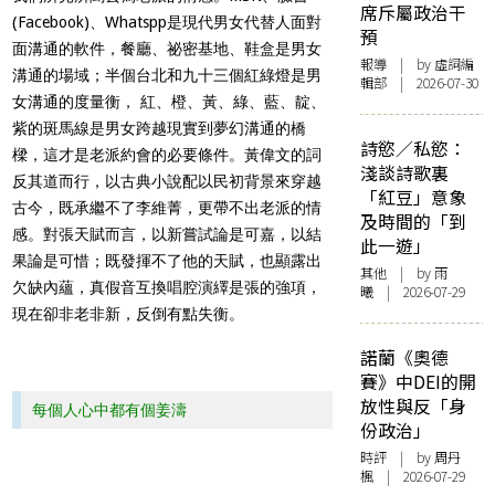
席斥屬政治干
(Facebook)、Whatspp是現代男女代替人面對
預
面溝通的軟件，餐廳、祕密基地、鞋盒是男女
報導
| by 虛詞編
溝通的場域；半個台北和九十三個紅綠燈是男
輯部 | 2026-07-30
女溝通的度量衡， 紅、橙、黃、綠、藍、靛、
紫的斑馬線是男女跨越現實到夢幻溝通的橋
詩慾／私慾：
樑，這才是老派約會的必要條件。黃偉文的詞
淺談詩歌裏
反其道而行，以古典小說配以民初背景來穿越
「紅豆」意象
古今，既承繼不了李維菁，更帶不出老派的情
及時間的「到
感。對張天賦而言，以新嘗試論是可嘉，以結
此一遊」
果論是可惜；既發揮不了他的天賦，也顯露出
其他
| by 雨
欠缺內蘊，真假音互換唱腔演繹是張的強項，
曦 | 2026-07-29
現在卻非老非新，反倒有點失衡。
諾蘭《奧德
賽》中DEI的開
放性與反「身
每個人心中都有個姜濤
份政治」
時評
| by
周丹
楓
| 2026-07-29