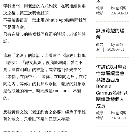
木
帶我出門，用老派的方式約我，在我拒絕你兩
報導
| by 虛詞編
輯部 | 2026-08-03
次之後，第三次我會點頭。
不要臉書留言，禁止用What’s App臨時問我等
下是否有空。
無法跨越的理
只有在散步的時候我們真正的談話，老派的談
解
話。
散文
| by 彭慧
瑜 | 2026-07-31
這種「老派」的談話，回看遠至《詩經》邶風
〈靜女〉 「靜女其姝，俟我於城隅。愛而不
何詩蓓8月舉女
見，搔首踟躕」的神態，或穿越到余光中的
性專屬讀書會
〈等你，在雨中〉:「等你，在時間之外，在時
共讀西西及
間之內，等你」的剎那即永恆，老派的對象永
Bonnie
是他或她的唯一。時間線是constant，不變
Garmus名著 以
的。
閱讀啟發個人
成長
反觀黃偉文說〈老派約會之必要〉繼承了李維
報導
| by 虛詞編
輯部 | 2026-07-31
菁的散文，只看以下幾句已讓人存疑: