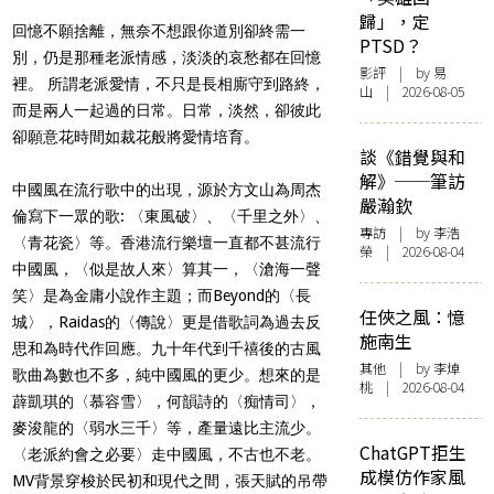
歸」，定
回憶不願捨離，無奈不想跟你道別卻終需一
PTSD？
別，仍是那種老派情感，淡淡的哀愁都在回憶
影評
| by 易
裡。 所謂老派愛情，不只是長相廝守到路終，
山 | 2026-08-05
而是兩人一起過的日常。日常，淡然，卻彼此
卻願意花時間如裁花般將愛情培育。
談《錯覺與和
解》──筆訪
中國風在流行歌中的出現，源於方文山為周杰
嚴瀚欽
倫寫下一眾的歌: 〈東風破〉、〈千里之外〉、
專訪
| by 李浩
〈青花瓷〉等。香港流行樂壇一直都不甚流行
榮 | 2026-08-04
中國風，〈似是故人來〉算其一，〈滄海一聲
笑〉是為金庸小說作主題；而Beyond的〈長
任俠之風：憶
城〉，Raidas的〈傳說〉更是借歌詞為過去反
施南生
思和為時代作回應。九十年代到千禧後的古風
其他
| by 李焯
歌曲為數也不多，純中國風的更少。想來的是
桃 | 2026-08-04
薜凱琪的〈慕容雪〉，何韻詩的〈痴情司〉，
麥浚龍的〈弱水三千〉等，產量遠比主流少。
ChatGPT拒生
〈老派約會之必要〉走中國風，不古也不老。
成模仿作家風
MV背景穿梭於民初和現代之間，張天賦的吊帶