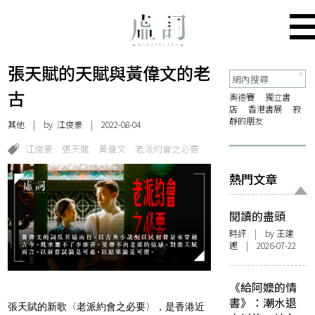
張天賦的天賦與黃偉文的老
古
奧德賽
獨立書
店
香港書展
寂
靜的朋友
其他
| by 江俊豪 | 2022-08-04
江俊豪
張天賦
黃偉文
老派約會之必要
熱門文章
閱讀的盡頭
時評
| by 王建
鏗 | 2026-07-22
《給阿嬤的情
書》：潮水退
張天賦的新歌〈老派約會之必要〉，是香港近