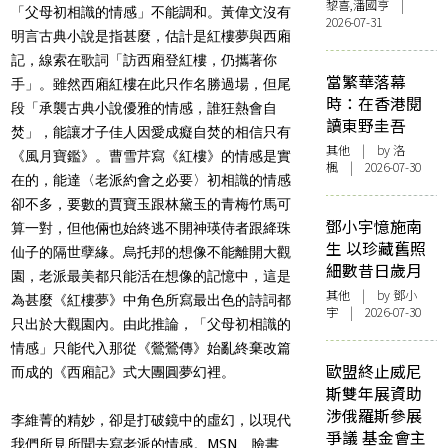
黎喜,潘國亨 |
「父母初相識的情感」不能調和。黃偉文沒有
2026-07-31
明言古典小說是指甚麼，估計是紅樓夢與西廂
記，線索在歌詞「訪西廂登紅樓，仍攜著你
當繁華落幕
手」。雖然西廂紅樓在此只作名勝過場，但尾
時：在香港閱
段「承襲古典小說優雅的情感，誰狂熱會自
讀東野圭吾
焚」，能讓才子佳人因愛成癡自焚的相信只有
其他
| by
洛
《風月寶鑑》。曹雪芹寫《紅樓》的情感是實
楓
| 2026-07-30
在的，能達〈老派約會之必要〉初相識的情感
卻不多，要數的賈寶玉跟林黛玉的青梅竹馬可
鄧小宇憶施南
算一對，但他倆也始終逃不開神瑛侍者跟絳珠
生 以珍藏舊照
仙子的隔世孽緣。烏托邦的想像不能離開大觀
細數昔日歲月
園，老派最美都只能活在想像的記憶中，這是
其他
| by 鄧小
為甚麼《紅樓夢》中角色所寫最出色的詩詞都
宇 | 2026-07-30
只出於大觀園內。由此推論，「父母初相識的
情感」只能代入那從《鶯鶯傳》始亂終棄改篇
歐盟終止威尼
而成的《西廂記》式大團圓夢幻裡。
斯雙年展資助
涉俄羅斯參展
李維菁的精妙，卻是打破鏡中的虛幻，以現代
爭議 基金會主
我們所見所聞去寫老派的情感。MSN、臉書