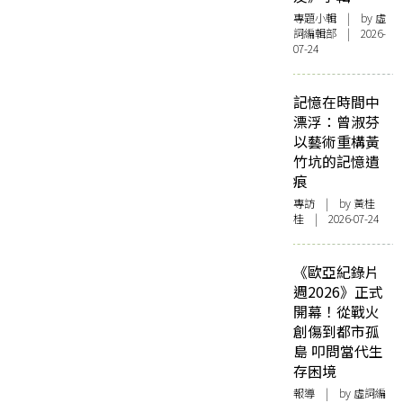
專題小輯
| by 虛
詞編輯部 | 2026-
07-24
記憶在時間中
漂浮：曾淑芬
以藝術重構黃
竹坑的記憶遺
痕
專訪
| by 黃桂
桂 | 2026-07-24
《歐亞紀錄片
週2026》正式
開幕！從戰火
創傷到都市孤
島 叩問當代生
存困境
報導
| by 虛詞編