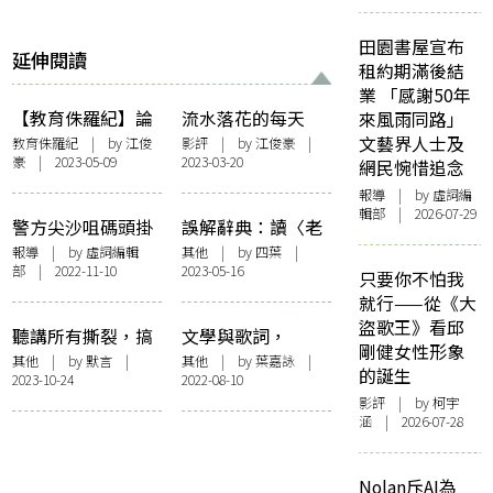
田園書屋宣布
延伸閱讀
租約期滿後結
業 「感謝50年
【教育侏羅紀】論
流水落花的每天
來風雨同路」
模仿缺乏個性——
──以〈愛
文藝界人士及
教育侏羅紀
| by
江俊
影評
| by
江俊豪
|
豪
| 2023-05-09
2023-03-20
二零二三年DSE中
是...2.0〉作註
網民惋惜追念
文卷二有感
報導
| by 虛詞編
輯部 | 2026-07-29
警方尖沙咀碼頭掛
誤解辭典：讀〈老
禁奏樂告示 歌手
派約會之必要〉的
報導
| by 虛詞編輯
其他
| by
四葉
|
部 | 2022-11-10
2023-05-16
MC感無奈 笑言
浮想聯翩
只要你不怕我
「清唱好似得」
就行——從《大
盜歌王》看邱
聽講所有撕裂，搞
文學與歌詞，
剛健女性形象
show可以補救——
「我」和「你」與
其他
| by 默言 |
其他
| by 葉嘉詠 |
的誕生
2023-10-24
2022-08-10
淺談周國賢「我
愛情：〈老派約會
影評
| by 柯宇
們・今生・在」三
之必要〉
涵 | 2026-07-28
部曲的隱喻
Nolan斥AI為