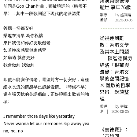
葉演員黎彼得
前同是Goo Chan作曲，鄭敏填詞的〈時候不
逝世 享年76歲
早〉，其中一段歌詞記下現代的老派溫柔:
報導
| by 虛詞編
輯部 | 2026-08-05
答應一切都安好
樂趣在清早 為你祝禱
從視差到離
來日我便和你好友般偕老
散：香港文學
如若換來感覺似患感冒
及其本土問題
——陳智德與勞
如病過 就會更好
緯洛「根著與
我會做到 我做到
流徙：香港文
學的空間記憶
即使不能廝守偕老，還望對方一切安好，這種
× 離散的哲學
細水長流的情感早已超越愛情。〈時候不早〉
思辨」對談整
還有張天賦的英語獨白，正好哼唱出歌者的強
理
項:
報導
| by 勞緯
洛 | 2026-08-05
I remember those days like yesterday
Never wanna let our memories slip away yea
《奧德賽》：
no, no, no
「英雄回