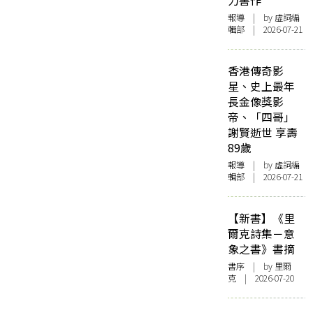
力書作
報導
| by 虛詞編
輯部 | 2026-07-21
香港傳奇影
星、史上最年
長金像獎影
帝、「四哥」
謝賢逝世 享壽
89歲
報導
| by 虛詞編
輯部 | 2026-07-21
【新書】《里
爾克詩集－意
象之書》書摘
書序
| by 里爾
克 | 2026-07-20