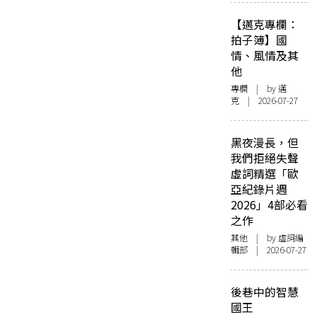
【邁克專欄：
拍子簿】國
情、風情及其
他
專欄
| by
邁
克
| 2026-07-27
黑夜漫長，但
我們拒絕失聲
虛詞精選「歐
亞紀錄片週
2026」4部必看
之作
其他
| by 虛詞編
輯部 | 2026-07-27
後巷中的智慧
國王