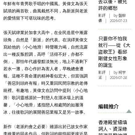
去以後，被允
年鮮有年青男歌手唱的中國風。黃偉文為張天
許的鄉愁
賦填的兩首歌，曲風截然不同，為新派與老派
影評
| by 盤柳
的愛情留下可堪玩味的思考。
儂 | 2026-07-23
張天賦肆業於加拿大高中，在全民造星中漸露
只要你不怕我
頭角，自然是「新派」的代表。在演繹黃偉文
就行——從《大
寫給他的〈小心地滑〉時聲嘶力竭，自然流露
盜歌王》看邱
出一種反叛腔調，高呼「活得不好，亦都不
剛健女性形象
倒」。那怕年代越發黯淡無光，地上不過剩下
的誕生
若水一灘，存心作奸為害人者，早晚總會遭
影評
| by 柯宇
報。這種不畏命運的精神看似宏大，但當強調
涵 | 2026-07-28
「善惡到頭終有報」時又重回民間宗教的老傳
統裡。有趣地，黃偉文在訪問中提到〈小心地
滑〉歌詞靈感源於一對戀人在溜冰場上的溫
馨，「小心地滑」遙指戀人相處間的如履薄
編輯推介
冰，往後歌詞的展開善惡業報又是另一故事。
香港殿堂級填
新作〈老派約會之必要〉雖源出於已故女作家
詞人、資深綠
李維菁的同名作品，但歌詞的能指卻更接近早