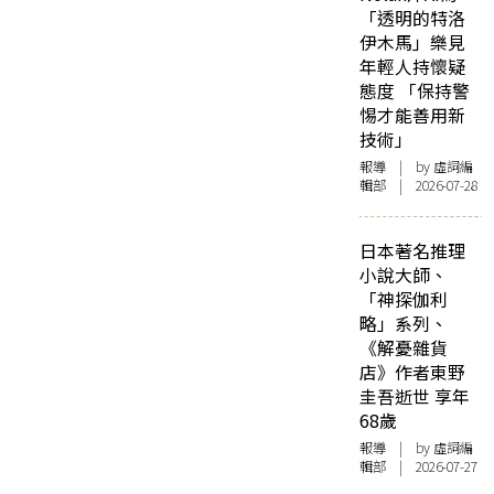
「透明的特洛
伊木馬」樂見
年輕人持懷疑
態度 「保持警
惕才能善用新
技術」
報導
| by 虛詞編
輯部 | 2026-07-28
日本著名推理
小說大師、
「神探伽利
略」系列、
《解憂雜貨
店》作者東野
圭吾逝世 享年
68歲
報導
| by 虛詞編
輯部 | 2026-07-27