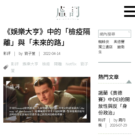
《娛樂大亨》中的「檢疫隔
離」與「未來的路」
蜘蛛俠
奧德賽
獨立書店
施南
生
影評
| by
劉子萱
| 2022-04-14
影評
娛樂大亨
檢疫
隔離
Netflix
劉子
萱
熱門文章
諾蘭《奧德
賽》中DEI的開
放性與反「身
份政治」
時評
| by
周丹
楓
| 2026-07-29