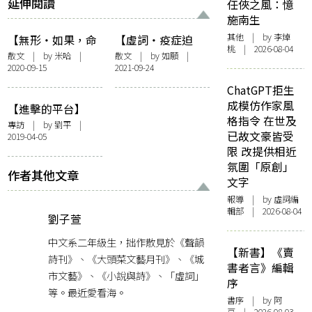
延伸閱讀
任俠之風：憶
施南生
其他
| by 李焯
【無形・如果，命
【虛詞・疫症迫
桃 | 2026-08-04
運能選擇】明白，
降】如願以「日
散文
| by
米哈
|
散文
| by 如願 |
2020-09-15
2021-09-24
你可以的
常」
ChatGPT拒生
成模仿作家風
【進擊的平台】
格指令 在世及
tbc…story︰誓做
專訪
| by
劉平
|
已故文豪皆受
2019-04-05
「故事界
限 改提供相近
Netflix」！
氛圍「原創」
作者其他文章
文字
報導
| by 虛詞編
輯部 | 2026-08-04
劉子萱
中文系二年級生，拙作散見於《聲韻
【新書】《賣
詩刊》、《大頭菜文藝月刊》、《城
書者言》編輯
市文藝》、《小說與詩》、「虛詞」
序
等。最近愛看海。
書序
| by 阿