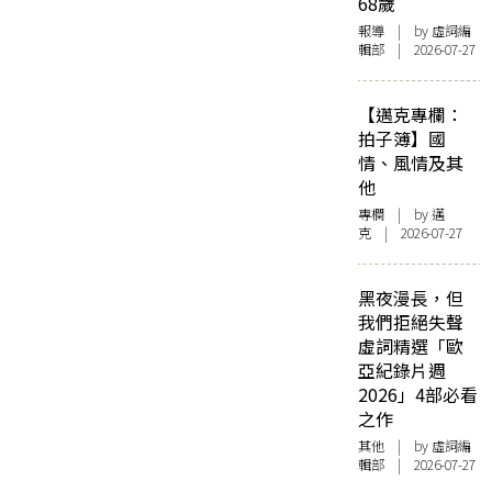
68歲
報導
| by 虛詞編
輯部 | 2026-07-27
【邁克專欄：
拍子簿】國
情、風情及其
他
專欄
| by
邁
克
| 2026-07-27
黑夜漫長，但
我們拒絕失聲
虛詞精選「歐
亞紀錄片週
2026」4部必看
之作
其他
| by 虛詞編
輯部 | 2026-07-27