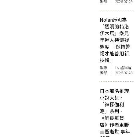
輯部 | 2026-07-29
Nolan斥AI為
「透明的特洛
伊木馬」樂見
年輕人持懷疑
態度 「保持警
惕才能善用新
技術」
報導
| by 虛詞編
輯部 | 2026-07-28
日本著名推理
小說大師、
「神探伽利
略」系列、
《解憂雜貨
店》作者東野
圭吾逝世 享年