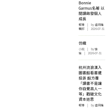
Bonnie
Garmus名著 以
閱讀啟發個人
成長
報導
| by 虛詞編
輯部 | 2026-07-31
仿織
小說
| by 悇
愉 | 2026-07-31
杭州流浪漢入
圖書館看書遭
投訴 館方覆
「讀書不是讓
你自覺高人一
等」戳破文化
資本迷思
報導
| by 虛詞編