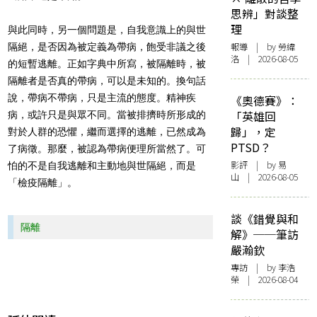
思辨」對談整
理
與此同時，另一個問題是，自我意識上的與世
報導
| by 勞緯
隔絕，是否因為被定義為帶病，飽受非議之後
洛 | 2026-08-05
的短暫逃離。正如字典中所寫，被隔離時，被
隔離者是否真的帶病，可以是未知的。換句話
說，帶病不帶病，只是主流的態度。精神疾
《奧德賽》：
「英雄回
病，或許只是與眾不同。當被排擠時所形成的
歸」，定
對於人群的恐懼，繼而選擇的逃離，已然成為
PTSD？
了病徵。那麼，被認為帶病便理所當然了。可
影評
| by 易
怕的不是自我逃離和主動地與世隔絕，而是
山 | 2026-08-05
「檢疫隔離」。
談《錯覺與和
隔離
解》──筆訪
嚴瀚欽
專訪
| by 李浩
榮 | 2026-08-04