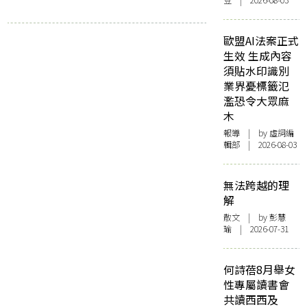
豆 | 2026-08-03
歐盟AI法案正式
生效 生成內容
須貼水印識別
業界憂標籤氾
濫恐令大眾麻
木
報導
| by 虛詞編
輯部 | 2026-08-03
無法跨越的理
解
散文
| by 彭慧
瑜 | 2026-07-31
何詩蓓8月舉女
性專屬讀書會
共讀西西及