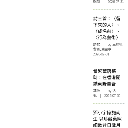
輯部 | 2026-07-31
詩三首：〈留
下來的人〉、
〈成名前〉、
〈行為藝術〉
詩歌
| by 王培智,
黎喜,潘國亨 |
2026-07-31
當繁華落幕
時：在香港閱
讀東野圭吾
其他
| by
洛
楓
| 2026-07-30
鄧小宇憶施南
生 以珍藏舊照
細數昔日歲月