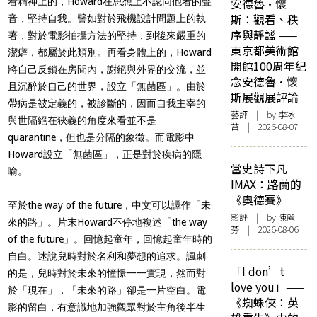
看精神上的，Howard在思想上不認同他者的聲
安德魯·懷
斯：觀看、秩
音，堅持自我。譬如對於飛機設計問題上的執
序與靜謐 ——
著，對於電影拍攝方法的堅持，到後來嚴重的
東京都美術館
潔癖，都屬於此類別。再看身體上的，Howard
開館100周年紀
將自己反鎖在房間內，謝絕與外界的交流，並
念安德魯·懷
且沉醉於自己的世界，設立「無菌區」。由於
斯展觀展評論
帶病是被定義的，被診斷的，因而自我主宰的
藝評
| by 李冰
與世隔絕在狹義的角度來看並不是
苔 | 2026-08-07
quarantine，但也是分隔的象徵。而電影中
Howard設立「無菌區」，正是對於疾病的隱
當史詩下凡
喻。
IMAX：路蘭的
《奧德賽》
至於the way of the future，中文可以譯作「未
影評
| by 陳麗
來的路」。片末Howard不停地複述「the way
芬 | 2026-08-06
of the future」。回憶起童年，回憶起童年時的
自白。述說兒時對於名利和夢想的追求。諷刺
「I don’t
的是，兒時對於未來的憧憬一一實現，然而對
love you」——
於「現在」，「未來的路」卻是一片空白。電
《蜘蛛俠：英
影的留白，有意識地加強觀眾對於主角後半生