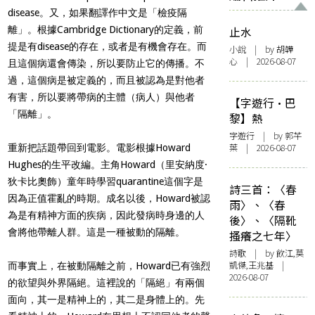
disease。又，如果翻譯作中文是「檢疫隔
離」。根據Cambridge Dictionary的定義，前
止水
提是有disease的存在，或者是有機會存在。而
小說
| by 胡韡
心 | 2026-08-07
且這個病還會傳染，所以要防止它的傳播。不
過，這個病是被定義的，而且被認為是對他者
有害，所以要將帶病的主體（病人）與他者
【字遊行·巴
「隔離」。
黎】熱
字遊行
| by 郭芊
葉 | 2026-08-07
重新把話題帶回到電影。電影根據Howard
Hughes的生平改編。主角Howard（里安納度·
狄卡比奧飾）童年時學習quarantine這個字是
詩三首：〈春
因為正值霍亂的時期。成名以後，Howard被認
雨〉、〈春
為是有精神方面的疾病，因此發病時身邊的人
後〉、〈隔靴
會將他帶離人群。這是一種被動的隔離。
搔癢之七年〉
詩歌
| by 飲江,莫
凱傑,王兆基 |
而事實上，在被動隔離之前，Howard已有強烈
2026-08-07
的欲望與外界隔絕。這裡說的「隔絕」有兩個
面向，其一是精神上的，其二是身體上的。先