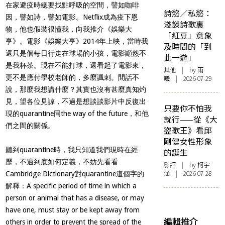
在家避疫時總要找點呼吸的空間，譬如咖啡
詩慾／私慾：
因，譬如詩，譬如電影。Netflix成為疫下恩
淺談詩歌裏
物，他也假裝很懂我，向我推介《娛樂大
「紅豆」意象
亨》。電影《娛樂大亨》2014年上映，當時我
及時間的「到
還只是個每日行走在球場的小孩，電影顯然不
此一遊」
是我杯茶。現在不能打球，還看起了電影來，
其他
| by 雨
更不是應付學校老師的，多麼諷刺。閒話不
曦 | 2026-07-29
說，那麼我想講什麼？其實也沒有甚麼真知灼
見，望各位見諒，不過是想談談影片中反復出
只要你不怕我
現的quarantine同the way of the future，和他
就行——從《大
們之間的關係。
盜歌王》看邱
剛健女性形象
聽到quarantine時，我只知道我們現時在經
的誕生
歷，不過到底如何定義，不妨先看看
影評
| by 柯宇
涵 | 2026-07-28
Cambridge Dictionary對quarantine這個字的
解釋：A specific period of time in which a
person or animal that has a disease, or may
have one, must stay or be kept away from
編輯推介
others in order to prevent the spread of the