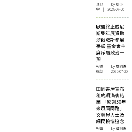
其他
| by 鄧小
宇 | 2026-07-30
歐盟終止威尼
斯雙年展資助
涉俄羅斯參展
爭議 基金會主
席斥屬政治干
預
報導
| by 虛詞編
輯部 | 2026-07-30
田園書屋宣布
租約期滿後結
業 「感謝50年
來風雨同路」
文藝界人士及
網民惋惜追念
報導
| by 虛詞編