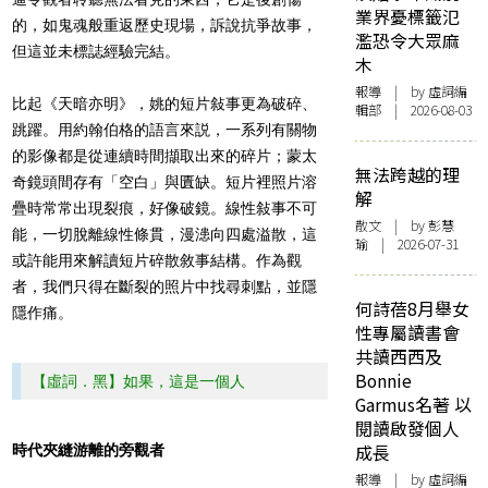
業界憂標籤氾
的，如鬼魂般重返歷史現場，訴說抗爭故事，
濫恐令大眾麻
但這並未標誌經驗完結。
木
報導
| by 虛詞編
比起《天暗亦明》，姚的短片敍事更為破碎、
輯部 | 2026-08-03
跳躍。用約翰伯格的語言來説，一系列有關物
的影像都是從連續時間擷取出來的碎片；蒙太
無法跨越的理
奇鏡頭間存有「空白」與匱缺。短片裡照片溶
解
疊時常常出現裂痕，好像破鏡。線性敍事不可
散文
| by 彭慧
能，一切脫離線性條貫，漫漶向四處溢散，這
瑜 | 2026-07-31
或許能用來解讀短片碎散敘事結構。作為觀
者，我們只得在斷裂的照片中找尋刺點，並隱
何詩蓓8月舉女
隱作痛。
性專屬讀書會
共讀西西及
Bonnie
【虛詞．黑】如果，這是一個人
Garmus名著 以
閱讀啟發個人
成長
時代夾縫游離的旁觀者
報導
| by 虛詞編