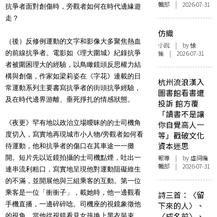
輯部 | 2026-07-31
抗爭者面對創傷時，旁觀者如何在時代邊緣遊
走？
仿織
（後）反修例運動的文字和影像大多聚焦熱血
小說
| by 悇
的前線抗爭者。電影如《理大圍城》紀錄抗爭
愉 | 2026-07-31
者被圍困理大的經驗，以鳥瞰鏡頭反思權力結
構與創傷，作家如梁莉姿在《字花》連載的日
杭州流浪漢入
常運動系列主要書寫抗爭者的街頭抗爭經驗，
圖書館看書遭
及在時代邊界游離、垂死掙扎的情感狀態。
投訴 館方覆
「讀書不是讓
《夜更》罕有地以政治立場曖昧的的士司機角
你自覺高人一
等」戳破文化
度切入，寫實地再現城市小人物/旁觀者如何看
資本迷思
待運動，他和抗爭者的傷口在其車途一一攤
開。短片先以近鏡拍攝的士司機點煙，吐出一
報導
| by 虛詞編
輯部 | 2026-07-31
連串流利粗口，寫實地呈現他對運動阻礙維生
的不滿，並開展他與三組乘客的互動。第一位
乘客是一位「衝衝子」，載她時，他一邊觀看
詩三首：〈留
手機直播，一邊碎碎唸。司機座的視鏡象徵他
下來的人〉、
〈成名前〉、
的視角，當他從視鏡看見女孩換上黑衣裝束，