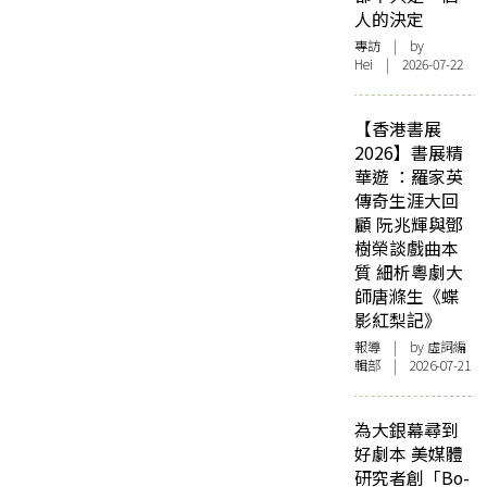
人的決定
專訪
| by
Hei | 2026-07-22
【香港書展
2026】書展精
華遊 ：羅家英
傳奇生涯大回
顧 阮兆輝與鄧
樹榮談戲曲本
質 細析粵劇大
師唐滌生《蝶
影紅梨記》
報導
| by 虛詞編
輯部 | 2026-07-21
為大銀幕尋到
好劇本 美媒體
研究者創「Bo-