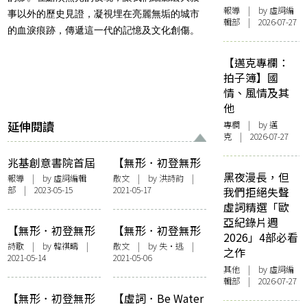
報導
| by 虛詞編
事以外的歷史見證，凝視埋在亮麗無垢的城市
輯部 | 2026-07-27
的血淚痕跡，傳遞這一代的記憶及文化創傷。
【邁克專欄：
拍子簿】國
情、風情及其
他
延伸閱讀
專欄
| by
邁
克
| 2026-07-27
兆基創意書院首屆
【無形．初登無形
黑夜漫長，但
雙年展 《缺口長出
也不驚】阿婆的收
報導
| by 虛詞編輯
散文
| by
洪詩韵
|
部 | 2023-05-15
2021-05-17
我們拒絕失聲
了尾巴》——讓傷
音機
虛詞精選「歐
痕得以顯影
亞紀錄片週
【無形．初登無形
【無形．初登無形
2026」4部必看
也不驚】〈殺
也不驚】《青春電
詩歌
| by
韓祺疇
|
散文
| by
失・逃
|
之作
2021-05-14
2021-05-06
狗〉、〈六節詩：
幻物語》：墮落
其他
| by 虛詞編
末日設想〉
吧，少年呀！
輯部 | 2026-07-27
【無形．初登無形
【虛詞．Be Water