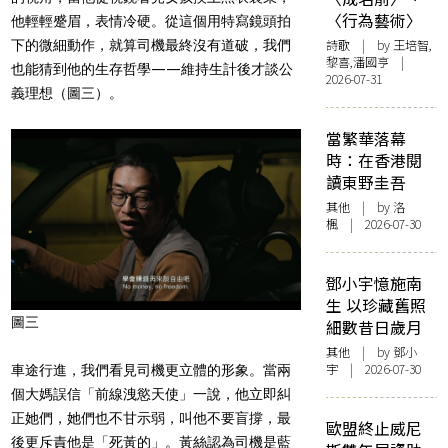
〈行為藝術〉
他輕輕蹙眉，表情冷硬。從這個用特寫鏡頭拍
詩歌
| by 王培智,
下的微細動作，就算司機最終沒有道破，我們
黎喜,潘國亨 |
也能猜到他的生存哲學——維持生計後才談公
2026-07-31
義理想
（圖三）
。
當繁華落幕
時：在香港閱
讀東野圭吾
其他
| by
洛
楓
| 2026-07-30
鄧小宇憶施南
生 以珍藏舊照
圖三
細數昔日歲月
其他
| by 鄧小
宇 | 2026-07-30
車途行進，我們看見司機更立體的形象。當兩
個大媽誤信「前線洩慾天使」一說，他立即糾
正她們，她們也不甘示弱，叫他不要盲撐，最
歐盟終止威尼
後更斥責他是「死黃的」。黃絲認為司機是藍