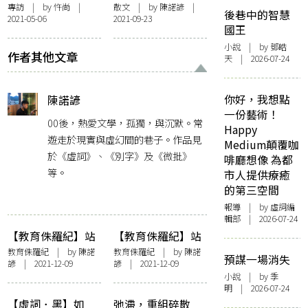
也不驚】無限接近
My Friend】水
專訪
| by
忤尚
|
散文
| by
陳諾諺
|
後巷中的智慧
2021-05-06
2021-09-23
實的幻——專訪謝
國王
曉虹《無遮鬼》
小說
| by 鄧皓
作者其他文章
天 | 2026-07-24
你好，我想點
陳諾諺
一份藝術！
00後，熱愛文學，孤獨，與沉默。常
Happy
遊走於現實與虛幻間的巷子。作品見
Medium顛覆咖
於《虛詞》、《別字》及《微批》
啡廳想像 為都
等。
市人提供療癒
的第三空間
報導
| by 虛詞編
輯部 | 2026-07-24
【教育侏羅紀】站
【教育侏羅紀】站
在時代邊界的文憑
在時代邊界的文憑
教育侏羅紀
| by
陳諾
教育侏羅紀
| by
陳諾
預謀一場消失
諺
| 2021-12-09
諺
| 2021-12-09
試考生——分岔
試考生——分岔
小說
| by 季
（下）
（上）
明 | 2026-07-24
【虛詞．黑】如
弛滯，重組碎散