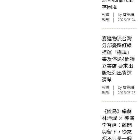
存困境
報導
| by 虛詞編
輯部 | 2026-07-24
嘉達物流台灣
分部憂踩紅線
拒運「違規」
書及停送4間獨
立書店 要求出
版社列出貨運
清單
報導
| by 虛詞編
輯部 | 2026-07-23
《候鳥》編劇
林坤燿 × 導演
李智達：離開
與留下，從來
都不只是一個