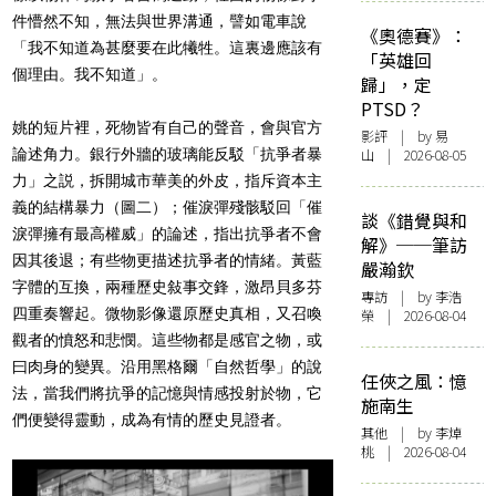
件懵然不知，無法與世界溝通，譬如電車說
《奧德賽》：
「我不知道為甚麼要在此犧牲。這裏邊應該有
「英雄回
個理由。我不知道」。
歸」，定
PTSD？
姚的短片裡，死物皆有自己的聲音，會與官方
影評
| by 易
論述角力。銀行外牆的玻璃能反駁「抗爭者暴
山 | 2026-08-05
力」之説，拆開城市華美的外皮，指斥資本主
義的結構暴力
（圖二）
；催淚彈殘骸駁回「催
談《錯覺與和
淚彈擁有最高權威」的論述，指出抗爭者不會
解》──筆訪
因其後退；有些物更描述抗爭者的情緒。黃藍
嚴瀚欽
字體的互換，兩種歷史敍事交鋒，激昂貝多芬
專訪
| by 李浩
四重奏響起。微物影像還原歷史真相，又召喚
榮 | 2026-08-04
觀者的憤怒和悲憫。這些物都是感官之物，或
曰肉身的變異。沿用黑格爾「自然哲學」的說
任俠之風：憶
法，當我們將抗爭的記憶與情感投射於物，它
施南生
們便變得靈動，成為有情的歷史見證者。
其他
| by 李焯
桃 | 2026-08-04