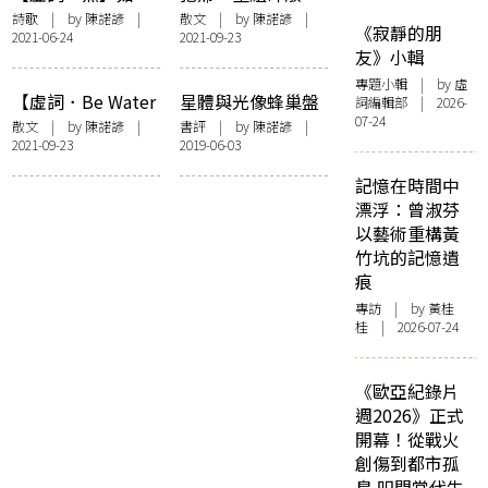
果，這是一個人
——記拔萃男書院
詩歌
| by
陳諾諺
|
散文
| by
陳諾諺
|
《寂靜的朋
2021-06-24
2021-09-23
罷課
友》小輯
專題小輯
| by 虛
【虛詞．Be Water
星體與光像蜂巢盤
詞編輯部 | 2026-
07-24
My Friend】水
繞生命——黃裕邦x
散文
| by
陳諾諺
|
書評
| by
陳諾諺
|
2021-09-23
2019-06-03
俠女卜卜嬋「藝術
家的星相解密」紀
記憶在時間中
錄
漂浮：曾淑芬
以藝術重構黃
竹坑的記憶遺
痕
專訪
| by 黃桂
桂 | 2026-07-24
《歐亞紀錄片
週2026》正式
開幕！從戰火
創傷到都市孤
島 叩問當代生