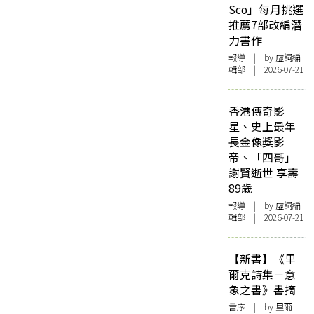
Sco」每月挑選
推薦7部改編潛
力書作
報導
| by 虛詞編
輯部 | 2026-07-21
香港傳奇影
星、史上最年
長金像獎影
帝、「四哥」
謝賢逝世 享壽
89歲
報導
| by 虛詞編
輯部 | 2026-07-21
【新書】《里
爾克詩集－意
象之書》書摘
書序
| by 里爾