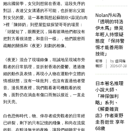
她出國留學，女兒則想留在香港。這段失序的
對話，表達父女溝通的不可能，也折射出父親
Nolan斥AI為
對女兒的愛。這一幕教我想起蘇朗欣<蒜泥白肉
「透明的特洛
>裡「陳師奶」到壁屋監獄探望哥哥的場景：
伊木馬」樂見
「頭髮短了，眼圈更沉，隔着玻璃他們都沒有
年輕人持懷疑
把對方看很清楚，和昔日一樣」，他們親密而
態度 「保持警
疏離的關係和《夜更》刻劃的相像。
惕才能善用新
技術」
《夜更》混合了現場錄像，坦誠地呈現城市旁
報導
| by 虛詞編
輯部 | 2026-07-28
觀者的日常肌理，並折射香港的憂鬱。透過微
細的動作及表情，再現小人物在運動中立體的
情感狀態，沒有一味批判，也沒有蓋過他者聲
日本著名推理
音。漫長黑夜裡，我們觀看著司機觀看的視
小說大師、
角，面對仍在淌血有傷口而無以接近，一直走
「神探伽利
略」系列、
到天亮。
《解憂雜貨
店》作者東野
白色恐怖時代，物、倖存者或旁觀者的日常經
圭吾逝世 享年
已碎裂，剩下的只有記憶的殘像，和尚在流竄
68歲
的影。在黯淡無光的夜晚，讓我們細聽宏大敍