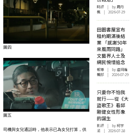
時評
| by
周丹
楓
| 2026-07-29
田園書屋宣布
租約期滿後結
業 「感謝50年
圖四
來風雨同路」
文藝界人士及
網民惋惜追念
報導
| by 虛詞編
輯部 | 2026-07-29
只要你不怕我
就行——從《大
盜歌王》看邱
剛健女性形象
圖五
的誕生
影評
| by 柯宇
司機與女兒通話時，他表示已為女兒打算，供
涵 | 2026-07-28