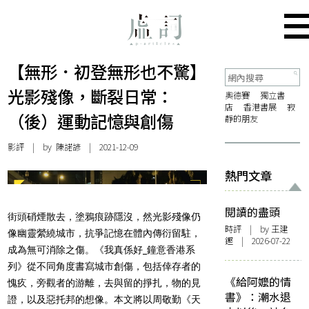
【無形．初登無形也不驚】
光影殘像，斷裂日常：
奧德賽
獨立書
店
香港書展
寂
（後）運動記憶與創傷
靜的朋友
影評
| by
陳諾諺
| 2021-12-09
熱門文章
閱讀的盡頭
街頭硝煙散去，塗鴉痕跡隱沒，然光影殘像仍
時評
| by 王建
像幽靈縈繞城市，抗爭記憶在體內傳衍留駐，
鏗 | 2026-07-22
成為無可消除之傷。《我真係好_鐘意香港系
列》從不同角度書寫城市創傷，包括倖存者的
《給阿嬤的情
愧疚，旁觀者的游離，去與留的掙扎，物的見
書》：潮水退
證，以及惡托邦的想像。本文將以周敬勤《天