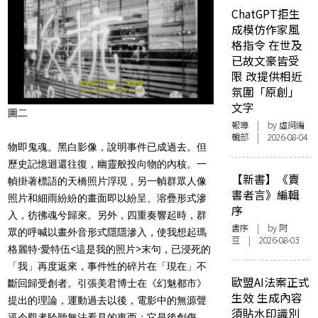
ChatGPT拒生
成模仿作家風
格指令 在世及
已故文豪皆受
限 改提供相近
氛圍「原創」
文字
圖二
報導
| by 虛詞編
輯部 | 2026-08-04
物即鬼魂。黑白影像，說明事件已成過去。但
歷史記憶迴還往復，幽靈般投向物的內核。一
【新書】《賣
幀掛著標語的天橋照片浮現，另一幀群眾人像
書者言》編輯
照片和細雨紛紛的畫面即以紛呈、溶疊形式滲
序
入，彷彿魂兮歸來
。另外，四重奏響起時，群
書序
| by 阿
眾的呼喊以畫外音形式隱隱滲入，使我想起瑪
豆 | 2026-08-03
格麗特·愛特伍<這是我的照片>末句，已浸死的
「我」再度返來，事件性的碎片在「現在」不
歐盟AI法案正式
斷回歸受創者。引張美君博士在《幻魅都市》
生效 生成內容
提出的理論，運動過去以後，電影中的無源聲
須貼水印識別
逼令觀者聆聽無法看見的東西；它是後創傷