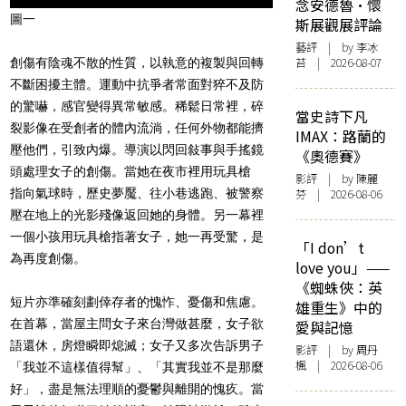
念安德魯·懷
圖一
斯展觀展評論
藝評
| by 李冰
苔 | 2026-08-07
創傷有陰魂不散的性質，以執意的複製與回轉
不斷困擾主體。運動中抗爭者常面對猝不及防
的驚嚇，感官變得異常敏感。稀鬆日常裡，碎
當史詩下凡
裂影像在受創者的體內流淌，任何外物都能擠
IMAX：路蘭的
壓他們，引致內爆。導演以閃回敍事與手搖鏡
《奧德賽》
頭處理女子的創傷
。當她在夜市裡用玩具槍
影評
| by 陳麗
指向氣球時，歷史夢魘、往小巷逃跑、被警察
芬 | 2026-08-06
壓在地上的光影殘像返回她的身體。另一幕裡
一個小孩用玩具槍指著女子，她一再受驚，是
「I don’t
為再度創傷。
love you」——
《蜘蛛俠：英
短片亦準確刻劃倖存者的愧怍、憂傷和焦慮。
雄重生》中的
在首幕，當屋主問女子來台灣做甚麼，女子欲
愛與記憶
語還休，房燈瞬即熄滅；女子又多次告訴男子
影評
| by
周丹
楓
| 2026-08-06
「我並不這樣值得幫」、「其實我並不是那麼
好」，盡是無法理順的憂鬱與離開的愧疚。當