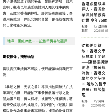
男子說他知道了她的祕密，她眼神游離，雖未
香港殿堂級填
言明，觀者也能感受她對別人知其往事的焦
詞人、資深綠
慮，及離開香港的掙扎。影片節奏頗緩慢，多
葉演員黎彼得
運用長鏡頭，伴以悲憫的音樂，創傷就在異地
逝世 享年76歲
的日常裡細水長流。
報導
| by 虛詞編
輯部 | 2026-08-05
弛滯，重組碎散——記拔萃男書院罷課
從視差到離
散：香港文學
及其本土問題
斷裂影像，殘酷物語
——陳智德與勞
緯洛「根著與
當現實沉重婉轉不可說，便只能讓物替我們言
流徙：香港文
說。
學的空間記憶
× 離散的哲學
《暴動之後，光復之前》導演指他因無法在抗
思辨」對談整
爭期間拍攝，只能拍下事發後散落街頭之物，
理
譬如護目鏡、拆去欄杆、被撕毀的連儂牆，將
報導
| by 勞緯
這些空鏡頭排列成短片。劉以鬯的《動亂》同
洛 | 2026-08-05
樣以物作為敘事者書寫運動，裡面的物像對事