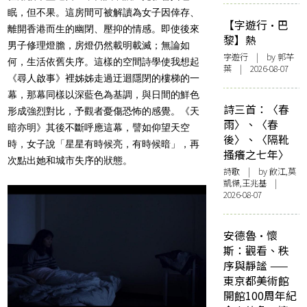
眠，但不果。這房間可被解讀為女子因倖存、
【字遊行·巴
離開香港而生的幽閉、壓抑的情感。即使後來
黎】熱
男子修理燈膽，房燈仍然載明載滅；無論如
字遊行
| by 郭芊
何，生活依舊失序。這樣的空間詩學使我想起
葉 | 2026-08-07
《尋人啟事》裡姊姊走過迂迴隱閉的樓梯的一
幕，那幕同樣以深藍色為基調，與日間的鮮色
詩三首：〈春
形成強烈對比，予觀者憂傷恐怖的感覺。《天
雨〉、〈春
暗亦明》其後不斷呼應這幕，譬如仰望天空
後〉、〈隔靴
時，女子說「星星有時候亮，有時候暗」，再
搔癢之七年〉
次點出她和城市失序的狀態。
詩歌
| by 飲江,莫
凱傑,王兆基 |
2026-08-07
安德魯·懷
斯：觀看、秩
序與靜謐 ——
東京都美術館
開館100周年紀