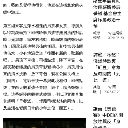
斯雙年展資助
絲，藍絲又覺得他很黃，他就在這樣尷尬的夾
涉俄羅斯參展
縫中游走。
爭議 基金會主
席斥屬政治干
預
第三組乘客是萍水相蓬的男孩和女孩。導演又
以特寫鏡頭拍下司機聆聽男孩暫無居所的對話
報導
| by 虛詞編
輯部 | 2026-07-30
時目光游離，頭左右移動，時而皺眉的微細表
情，隱隱流露他對男孩的惻隱。其後當男孩問
他借水，少有地温柔道「後面有新的，取新的
詩慾／私慾：
吧」。男孩下車後，司機點煙，降下車窗，在
淺談詩歌裏
「紅豆」意象
黑夜凝看纖瘦的男孩背影變得細小，男孩用借
及時間的「到
來的清水洗臉，放下背包，躺在公園長椅上
此一遊」
（圖四）
。電影最後一幕與此境相似：司機點
其他
| by 雨
煙，在白天觀看孩子奔跑、結伴，嘴角微微上
曦 | 2026-07-29
揚。這些緩慢的觀察式鏡頭，伴以現實雜音和
黃耀明「早餐派」，埋藏司機淡淡的同情，以
諾蘭《奧德
及生活在變態日常的少年之傷
（圖五）
。
賽》中DEI的開
放性與反「身
份政治」