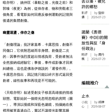
去以後，被允
暗亦明》、姚仲匡《暴動之後，光復之前》和
許的鄉愁
郭臻《夜更》為例，從倖存者、物和旁觀者三
影評
| by 盤柳
個角度，看電影如何回應反修例運動的記憶與
儂 | 2026-07-23
後遺的集體創傷。
諾蘭《奧德
幽靈迴盪，倖存之傷
賽》中DEI的開
放性與反「身
「創傷理論」批評家嘉希．卡露思指，創傷不
份政治」
同傷口，它依附思緒而非身體。創傷是二次
時評
| by
周丹
的：因事件強烈度超出情感負荷，受創者無法
楓
| 2026-07-29
全然接納或經驗它；事後，事件或影像才回來
糾纏他，這也是佛洛伊德說的「遲發作用」。
卡露思亦指出，因記憶只能以碎片形式返回受
創者，線性敍事和再現是不可能的。
編輯推介
《天暗亦明》敍述受創女子移居高雄後的情感
止水
狀態。電影始於一個燈光忽明忽暗的房間
（圖
小說
| by 胡韡
一）
。導演以慢鏡和深藍色濾鏡，拍攝她在夜
心 | 2026-08-07
裡用被單蓋過自己，嘗試不讓燈光影響其睡