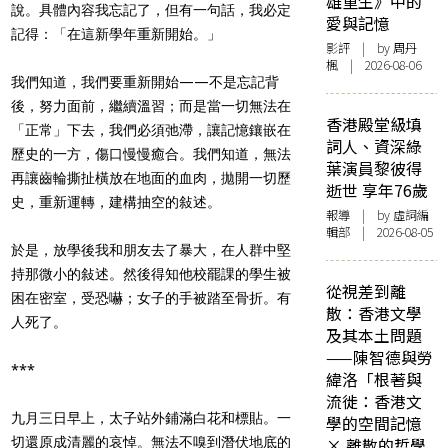
雄重生》中的
說。具體內容我忘記了，但有一句話，我必定
愛與記憶
記得：「在這新學年重新開始。」
影評
| by
周丹
楓
| 2026-08-06
我們知道，我們要重新開始——不是忘記背
後，努力面前，繼續溫習；而是當一切無法在
香港殿堂級填
「正常」下去，我們必須弛滯，讓記憶鑲嵌在
詞人、資深綠
歷史的一方，傷口慢慢癒合。我們知道，無法
葉演員黎彼得
再讓齒輪撕扯橫放在地面的血肉，拋開一切歷
逝世 享年76歲
史，重新運轉，建構抽空的敍述。
報導
| by 虛詞編
輯部 | 2026-08-05
於是，放學後我和朋友去了暴大，在人群中堅
持那微小的敍述。然後得知他校罷課的學生被
從視差到離
困在密室，受恐嚇；女子的手被踏至骨折。有
散：香港文學
人死了。
及其本土問題
——陳智德與勞
***
緯洛「根著與
流徙：香港文
九月三日早上，太子站外鋪滿白花和標貼。一
學的空間記憶
切還原成清麗的哀悼。無法不嗅到潛伏地底的
× 離散的哲學