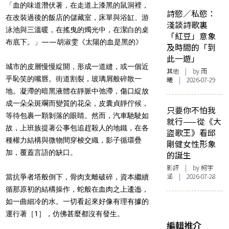
「血的味道潛伏著，在走道上漆黑的鼠洞裡，
詩慾／私慾：
在改裝過後的飯店的儲藏室，床單與浴缸、游
淺談詩歌裏
泳池與三溫暖，在搖曳的燭光中，在潔白的桌
「紅豆」意象
布底下。」——胡淑雯《太陽的血是黑的》
及時間的「到
此一遊」
城市的皮層慢慢綻開，形成一道縫，或一個近
其他
| by 雨
乎恥笑的嘴唇。街道割裂，玻璃屑般碎散一
曦 | 2026-07-29
地。凝滯的暗黑液體在靜脈中弛滯，傷口綻放
成一朵朵斑斕而變質的花朵，皮囊貞靜佇候，
只要你不怕我
等待包裹一顆剝落的眼睛。然而，汽車馳駛如
就行——從《大
故，上班族提著公事包追趕殺人的地鐵，在各
盜歌王》看邱
種權力結構與微物間穿梭交織，影子循環疊
剛健女性形象
加，覆蓋言語的缺口。
的誕生
影評
| by 柯宇
涵 | 2026-07-28
當抗爭者塔般倒下，骨肉支離破碎，資本繼續
循那原初的結構操作，蛇般在血肉之上逶迤，
如一曲細冷的水。一切看起來好像有理有據的
運行著［1］，仿佛甚麼都沒有發生。
編輯推介