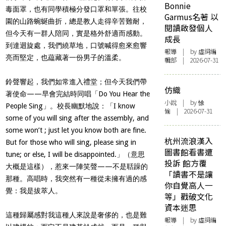
Bonnie
毒面罩，也有同學積極分發口罩和單張。往校
Garmus名著 以
園的山路蜿蜒曲折，總是教人走得辛苦難耐，
閱讀啟發個人
但今天有一群人陪同，實是格外舒適而感動。
成長
到達迴旋處，我們繞草地，口號喊得愈來愈響
報導
| by 虛詞編
亮而堅定，也藴藏著一份男子的溫柔。
輯部 | 2026-07-31
鈴聲響起，我們如常進入禮堂；但今天我們帶
仿織
著使命——早會完結時同唱「Do You Hear the
小說
| by 悇
People Sing」。校長幽默地說：「I know
愉 | 2026-07-31
some of you will sing after the assembly, and
some won’t ; just let you know both are fine.
杭州流浪漢入
But for those who will sing, please sing in
圖書館看書遭
tune; or else, I will be disappointed.」（意思
投訴 館方覆
大概是這樣），惹來一陣笑聲——不是聒躁的
「讀書不是讓
那種。高唱時，我突然有一種從未擁有過的感
你自覺高人一
覺：我是拔萃人。
等」戳破文化
資本迷思
這種歸屬感對我這種人來說是奢侈的，也是難
報導
| by 虛詞編