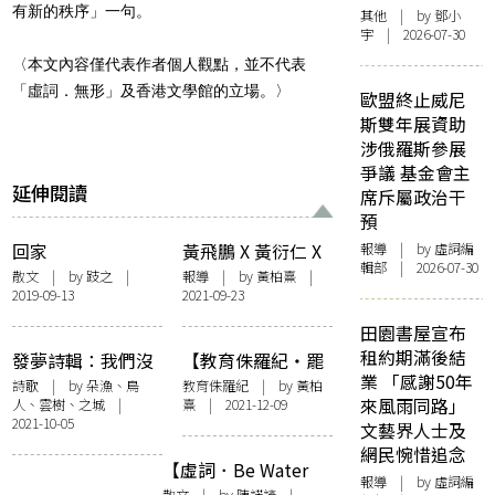
有新的秩序」一句。
其他
| by 鄧小
宇 | 2026-07-30
〈本文內容僅代表作者個人觀點，並不代表
「虛詞．無形」及香港文學館的立場。〉
歐盟終止威尼
斯雙年展資助
涉俄羅斯參展
爭議 基金會主
延伸閱讀
席斥屬政治干
預
回家
黃飛鵬 X 黃衍仁 X
報導
| by 虛詞編
輯部 | 2026-07-30
楊慧儀：抗爭備
散文
| by
跂之
|
報導
| by
黃柏熹
|
2019-09-13
2021-09-23
忘，情緒急救
田園書屋宣布
租約期滿後結
發夢詩輯：我們沒
【教育侏羅紀・罷
業 「感謝50年
有最後的避難所
課】持菲林相機的
詩歌
| by 朵漁、鳥
教育侏羅紀
| by
黃柏
來風雨同路」
人、雲樹、之城 |
熹
| 2021-12-09
罷課中六生：香港
2021-10-05
文藝界人士及
的未來，比DSE成
網民惋惜追念
績更重要
【虛詞．Be Water
報導
| by 虛詞編
My Friend】水
散文
| by
陳諾諺
|