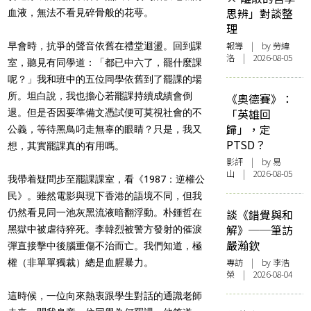
思辨」對談整
血液，無法不看見碎骨般的花萼。
理
報導
| by 勞緯
早會時，抗爭的聲音依舊在禮堂迴盪。回到課
洛 | 2026-08-05
室，聽見有同學道：「都已中六了，罷什麼課
呢？」我和班中的五位同學依舊到了罷課的場
所。坦白說，我也擔心若罷課持續成績會倒
《奧德賽》：
「英雄回
退。但是否因要準備文憑試便可莫視社會的不
歸」，定
公義，等待黑鳥叼走無辜的眼睛？只是，我又
PTSD？
想，其實罷課真的有用嗎。
影評
| by 易
山 | 2026-08-05
我帶着疑問步至罷課課室，看《1987：逆權公
民》。雖然電影與現下香港的語境不同，但我
仍然看見同一池灰黑流液暗翻浮動。朴鍾哲在
談《錯覺與和
解》──筆訪
黑獄中被虐待猝死。李韓烈被警方發射的催淚
嚴瀚欽
彈直接擊中後腦重傷不治而亡。我們知道，極
專訪
| by 李浩
權（非單單獨裁）總是血腥暴力。
榮 | 2026-08-04
這時候，一位向來熱衷跟學生對話的通識老師