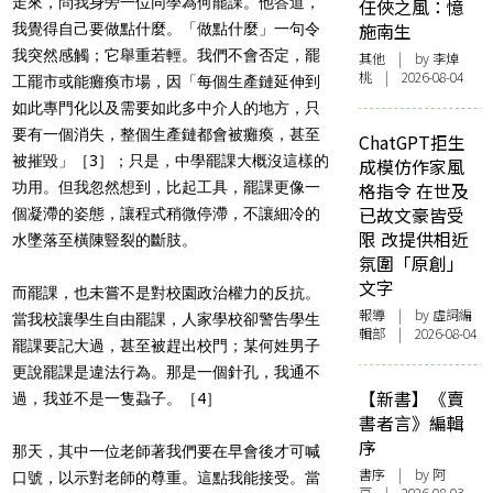
走來，問我身旁一位同學為何罷課。他答道，
任俠之風：憶
施南生
我覺得自己要做點什麼。「做點什麼」一句令
我突然感觸；它舉重若輕。我們不會否定，罷
其他
| by 李焯
桃 | 2026-08-04
工罷市或能癱瘓市場，因「每個生產鏈延伸到
如此專門化以及需要如此多中介人的地方，只
要有一個消失，整個生產鏈都會被癱瘓，甚至
ChatGPT拒生
被摧毀」［3］；只是，中學罷課大概沒這樣的
成模仿作家風
功用。但我忽然想到，比起工具，罷課更像一
格指令 在世及
已故文豪皆受
個凝滯的姿態，讓程式稍微停滯，不讓細冷的
限 改提供相近
水墜落至橫陳豎裂的斷肢。
氛圍「原創」
文字
而罷課，也未嘗不是對校園政治權力的反抗。
報導
| by 虛詞編
當我校讓學生自由罷課，人家學校卻警告學生
輯部 | 2026-08-04
罷課要記大過，甚至被趕出校門；某何姓男子
更說罷課是違法行為。那是一個針孔，我通不
【新書】《賣
過，我並不是一隻蝨子。［4］
書者言》編輯
序
那天，其中一位老師著我們要在早會後才可喊
書序
| by 阿
口號，以示對老師的尊重。這點我能接受。當