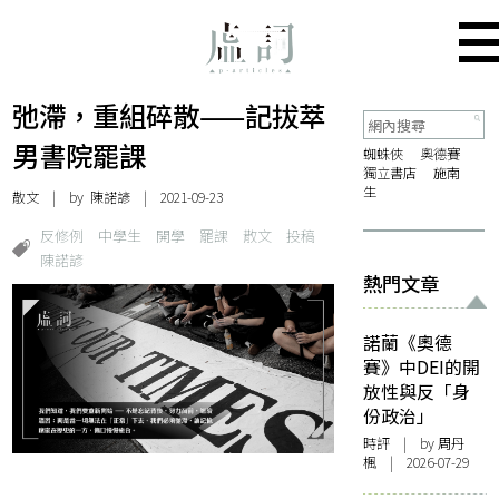
弛滯，重組碎散——記拔萃
男書院罷課
蜘蛛俠
奧德賽
獨立書店
施南
生
散文
| by
陳諾諺
| 2021-09-23
反修例
中學生
開學
罷課
散文
投稿
陳諾諺
熱門文章
諾蘭《奧德
賽》中DEI的開
放性與反「身
份政治」
時評
| by
周丹
楓
| 2026-07-29