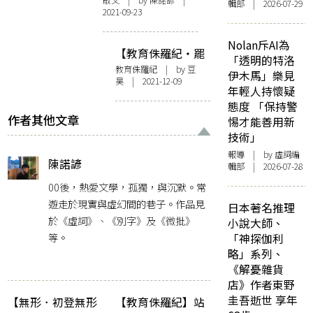
輯部 | 2026-07-29
2021-09-23
Nolan斥AI為
【教育侏羅紀・罷
「透明的特洛
課】學生與學校，
教育侏羅紀
| by 豆
伊木馬」樂見
昊 | 2021-12-09
看得見的距離
年輕人持懷疑
態度 「保持警
作者其他文章
惕才能善用新
技術」
報導
| by 虛詞編
陳諾諺
輯部 | 2026-07-28
00後，熱愛文學，孤獨，與沉默。常
遊走於現實與虛幻間的巷子。作品見
日本著名推理
於《虛詞》、《別字》及《微批》
小說大師、
等。
「神探伽利
略」系列、
《解憂雜貨
店》作者東野
圭吾逝世 享年
【無形．初登無形
【教育侏羅紀】站