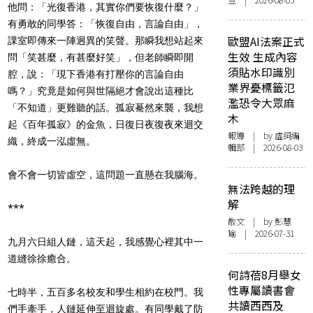
豆 | 2026-08-03
他問：「光復香港，其實你們要恢復什麼？」
有勇敢的同學答：「恢復自由，言論自由」，
歐盟AI法案正式
課室即傳來一陣迥異的笑聲。那瞬我想站起來
生效 生成內容
問「笑甚麼，有甚麼好笑」，但老師瞬即開
須貼水印識別
腔，說：「現下香港有打壓你的言論自由
業界憂標籤氾
嗎？」究竟是如何與世隔絕才會說出這種比
濫恐令大眾麻
「不知道」更難聽的話。孤寂驀然來襲，我想
木
起《百年孤寂》的金魚，日復日夜復夜來迴交
報導
| by 虛詞編
織，終成一泓虛無。
輯部 | 2026-08-03
會不會一切皆虛空，這問題一直懸在我腦海。
無法跨越的理
解
***
散文
| by 彭慧
瑜 | 2026-07-31
九月六日組人鏈，這天起，我感覺心裡其中一
道縫徐徐癒合。
何詩蓓8月舉女
性專屬讀書會
七時半，五百多名校友和學生相約在校門。我
共讀西西及
們手牽手，人鏈延伸至迴旋處。有同學戴了防