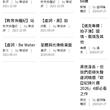
68歲
也不驚】光影殘
在時代邊界的文憑
影評
| by
陳諾諺
|
教育侏羅紀
| by
陳諾
2021-12-09
諺
| 2021-12-09
像，斷裂日常：
試考生——分岔
報導
| by 虛詞編
輯部 | 2026-07-27
（後）運動記憶與
（下）
創傷
【教育侏羅紀】站
【虛詞．黑】如
【邁克專欄：
在時代邊界的文憑
果，這是一個人
教育侏羅紀
| by
陳諾
詩歌
| by
陳諾諺
|
諺
| 2021-12-09
2021-06-24
拍子簿】國
試考生——分岔
情、風情及其
（上）
他
【虛詞．Be Water
星體與光像蜂巢盤
專欄
| by
邁
My Friend】水
繞生命——黃裕邦x
散文
| by
陳諾諺
|
書評
| by
陳諾諺
|
克
| 2026-07-27
2021-09-23
2019-06-03
俠女卜卜嬋「藝術
家的星相解密」紀
錄
黑夜漫長，但
我們拒絕失聲
虛詞精選「歐
亞紀錄片週
2026」4部必看
之作
其他
| by 虛詞編
輯部 | 2026-07-27