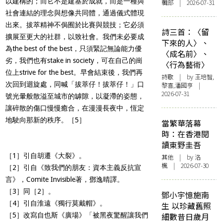
以建構的；而它不是建基於成就，而是一種與
輯部 | 2026-07-31
社會連結的理念與想像共同體，通過儀式體現
出來。拔萃精神不侷囿於比賽與競技；它必須
詩三首：〈留
擴展至更大的社群，以致社會。我們未必要成
下來的人〉、
為the best of the best，只須緊記無論能力優
〈成名前〉、
劣，我們也有stake in society，可在自己的崗
〈行為藝術〉
位上strive for the best。早會結束後，我們再
詩歌
| by 王培智,
次回到迴旋處，同喊「拔萃仔！拔萃仔！」口
黎喜,潘國亨 |
2026-07-31
號光暈般散溢至城市的罅隙，以凝滯的姿態，
讓碎散的傷口慢慢癒合，在漫漫長夜中，恆定
地駛向那新的秩序。［5］
當繁華落幕
時：在香港閱
讀東野圭吾
［1］引自胡遷《大裂》。
其他
| by
洛
楓
| 2026-07-30
［2］引自《致我們的朋友：資本主義反抗宣
言》，Comite Invisible著，鄧逸晴譯。
［3］同［2］。
鄧小宇憶施南
［4］引自淮遠《獨行莫戴帽》。
生 以珍藏舊照
［5］改寫自也斯《廣場》「被黑夜驚醒讓我們
細數昔日歲月