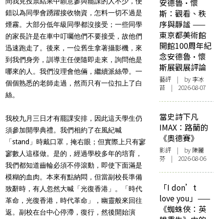
間我見投票結果中願意參與罷課的人不少，便
安德魯·懷
斯：觀看、秩
錯以為同學會踴躍接收物資，怎料一切不過是
序與靜謐 ——
煙霧。大部分低年級同學都沒接受；一些同學
東京都美術館
的家長許是在車中叮囑他們不要接受，故他們
開館100周年紀
迅速跑走了。後來，一位舊生拿著攝影機，來
念安德魯·懷
到我們身旁，訓導主任便隨即走來，詢問他是
斯展觀展評論
哪來的人。我們沒理會他倆，繼續派絲帶。一
藝評
| by 李冰
個個熟悉的老師走過，然而只有一位扣上了白
苔 | 2026-08-07
絲。
當史詩下凡
我校九月三日才有罷課安排，因此這天學生仍
IMAX：路蘭的
須參加開學典禮。我們相約了在風紀喊
《奧德賽》
「stand」時戴口罩，掩右眼；但實際上只有寥
影評
| by 陳麗
寥數人這樣做。是的，經過學校多年的培育，
芬 | 2026-08-06
我們都知道齒輪必須不停滾動，即使下面滿是
模糊的血肉。本來有點納悶，但當副校長準備
「I don’t
致辭時，有人忽然大喊「光復香港」。「時代
love you」——
革命，光復香港，時代革命」，幽靈般來回往
《蜘蛛俠：英
返。副校在台中心停滯，復行，然後開始演