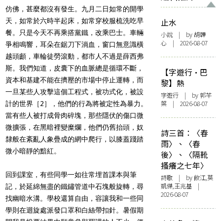
仿佛，甚麼都沒有發生。九月二日如常的開學
天，如常於六時半起床，如常穿校服梳洗吃早
止水
餐。只是今天不再乘搭黨鐵，改乘巴士。車輛
小說
| by 胡韡
心 | 2026-08-07
爭相鳴響，耳朵在鋸刀下淌血，窗口無意識橫
越頭顱，車輪徒勞滾動，都市人不過是薛西弗
斯。我們知道，皮囊下的血脈總是循環不斷，
【字遊行·巴
資本和基建不能在擠壓的市場中停止運轉，而
黎】熱
一旦某些人攻擊這個工程式，被功式化，被設
字遊行
| by 郭芊
葉 | 2026-08-07
計的世界［2］，他們的行為將被定性為暴力。
當有些人被打成骨肉碎塊，那些隱伏的傷口微
微擴張，在黑暗裡變糜爛，他們仍舊抬頭，奴
詩三首：〈春
隸般在紊亂人象疊成的網中爬行，以膝蓋踐踏
雨〉、〈春
微小暗靜的黯紅。
後〉、〈隔靴
搔癢之七年〉
回到課室，有些同學一如往常埋首課本與筆
詩歌
| by 飲江,莫
凱傑,王兆基 |
記，於延綿無盡的鐵鏽管道中石塊般旋轉，尋
2026-08-07
找幽暗水溝。學校還算自由，容讓我和一些同
學則在迴旋處派發口罩和白絲帶扣針。暑假期