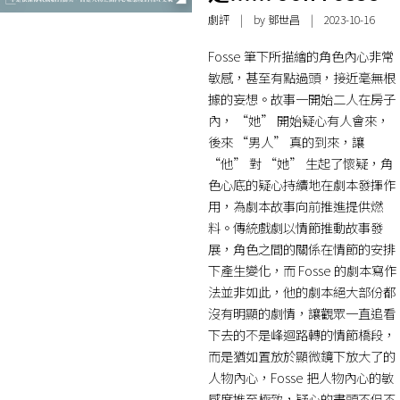
劇評
| by
鄧世昌
| 2023-10-16
Fosse 筆下所描繪的角色內心非常
敏感，甚至有點過頭，接近毫無根
據的妄想。故事一開始二人在房子
內， “她” 開始疑心有人會來，
後來 “男人” 真的到來，讓
“他” 對 “她” 生起了懷疑，角
色心底的疑心持續地在劇本發揮作
用，為劇本故事向前推進提供燃
料。傳統戲劇以情節推動故事發
展，角色之間的關係在情節的安排
下產生變化，而 Fosse 的劇本寫作
法並非如此，他的劇本絕大部份都
沒有明顯的劇情，讓觀眾一直追看
下去的不是峰迴路轉的情節橋段，
而是猶如置放於顯微鏡下放大了的
人物內心，Fosse 把人物內心的敏
感度推至極致，疑心的盡頭不但不