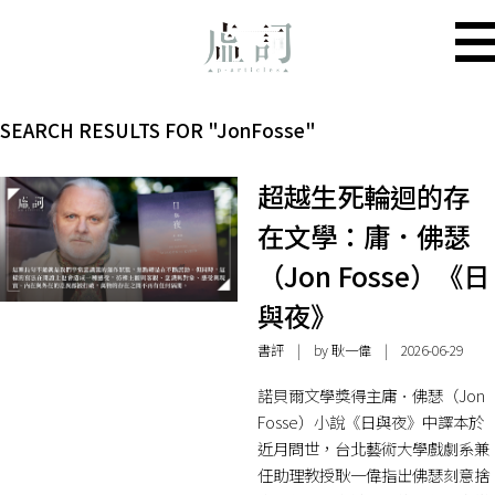
SEARCH RESULTS FOR "JonFosse"
超越生死輪迴的存
在文學：庸．佛瑟
（Jon Fosse）《日
與夜》
書評
| by 耿一偉 | 2026-06-29
諾貝爾文學獎得主庸．佛瑟（Jon
Fosse）小說《日與夜》中譯本於
近月問世，台北藝術大學戲劇系兼
任助理教授耿一偉指出佛瑟刻意捨