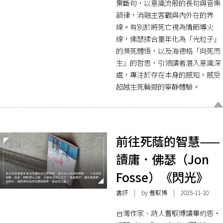
棄斷句，以意識流般的長句與音樂
韻律，消融主客觀與內外在的界
線。有別於將死亡視為情節導火
線，佛瑟揉合童年化為「光粒子」
的瀕死體悟，以及海德格「向死而
生」的哲思，引領讀者潛入意識深
處，專注於存在本身的感知，感受
超越生死輪迴的寧靜體驗。
前往死蔭的智慧——
讀庸．佛瑟（Jon
Fosse）《閃光》
書評
| by
曹馭博
| 2025-11-10
台灣作家、詩人曹馭博讀畢約恩・