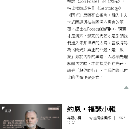
福瑟（Jon Fosse）的《閃光》，
指出相較成名作《Septology》，
《閃光》反轉死亡視角，融入卡夫
卡式困惑與柏拉圖洞穴寓言的顛
覆，提出在Fosse的邏輯中，現實
才是洞穴，瀕死的光芒才是引領我
們進入未知世界的太陽。曹馭博認
為《閃光》真正的命題，是「啟
蒙」源於內部的黑暗。人必須先理
解體內之暗，才能接受外在光芒，
讓光「與你同行」，而我們為此付
出的代價便是死亡。
約恩・福瑟小輯
專題小輯
| by 虛詞編輯部 | 2023-
12-28