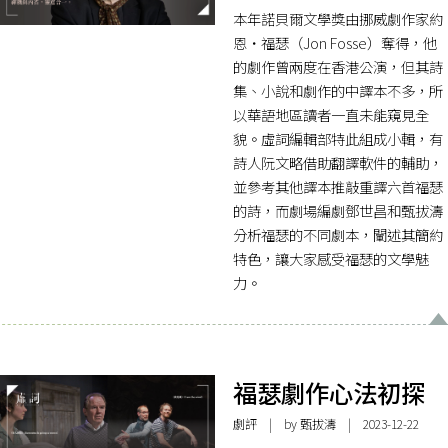
本年諾貝爾文學獎由挪威劇作家約
恩・福瑟（Jon Fosse）奪得，他
的劇作曾兩度在香港公演，但其詩
集、小說和劇作的中譯本不多，所
以華語地區讀者一直未能窺見全
貌。虛詞編輯部特此組成小輯，有
詩人阮文略借助翻譯軟件的輔助，
並參考其他譯本推敲重譯六首福瑟
的詩，而劇場編劇鄧世昌和甄拔濤
分析福瑟的不同劇本，闡述其簡約
特色，讓大家感受福瑟的文學魅
力。
福瑟劇作心法初探
劇評
| by
甄拔濤
| 2023-12-22