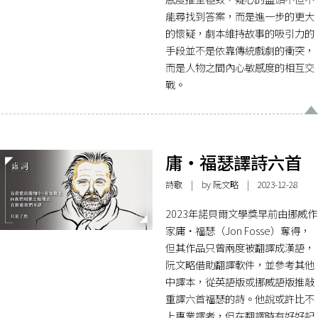
能尋找到答案，而是進一步的更大
的懷疑，劇本維持故事的吸引力的
手段並不是依靠傳統戲劇的衝突，
而是人物之間內心敏感度的相互交
戰。
庸・福瑟譯詩六首
詩歌
| by
阮文略
| 2023-12-28
2023年諾貝爾文學獎早前由挪威作
家庸・福瑟（Jon Fosse）奪得，
但其作品只曾兩度被翻譯成漢語，
阮文略借助翻譯軟件，並參考其他
中譯本，從英語版或挪威語版推敲
重譯六首福瑟的詩。他說或許比不
上專業譯者，但在翻譯時有好好記