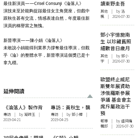
讀東野圭吾
最佳新演員——Crisel Consunji《淪落人》
演技未至於能夠捉踫最佳女主角寶座，但戲中
其他
| by
洛
楓
| 2026-07-30
跟秋生甚有交流，情感表達自然，年度最佳新
演員的稱譽當之無愧。
鄧小宇憶施南
新晉導演——陳小娟《淪落人》
生 以珍藏舊照
細數昔日歲月
未敢說小娟能得到業界力撐奪最佳導演，但觀
乎《淪》的整體水平，新晉導演這個獎已是十
其他
| by 鄧小
宇 | 2026-07-30
拿九穩。
歐盟終止威尼
斯雙年展資助
延伸閱讀
涉俄羅斯參展
爭議 基金會主
席斥屬政治干
《淪落人》製作背
專訪：黃秋生，黐
預
後︰黃秋生評陳小
乸線
專訪
| by
凝蹄玉
|
專訪
| by
鄧小樺
|
2019-04-21
2019-04-25
娟，李璨琛講黃秋
報導
| by 虛詞編
輯部 | 2026-07-30
生
38屆金像獎：悶場
《G殺》小輯