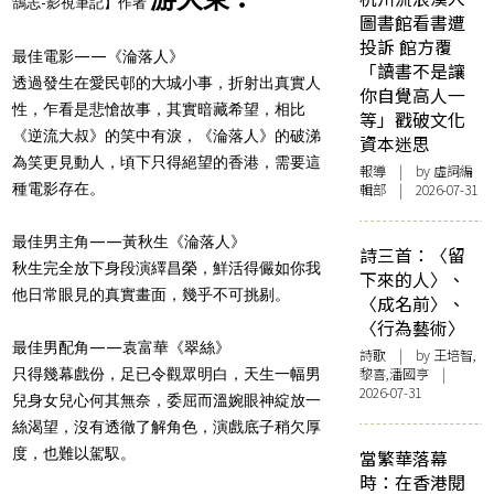
鵠志-影視筆記】作者
圖書館看書遭
投訴 館方覆
最佳電影——《淪落人》
「讀書不是讓
透過發生在愛民邨的大城小事，折射出真實人
你自覺高人一
性，乍看是悲愴故事，其實暗藏希望，相比
等」戳破文化
《逆流大叔》的笑中有淚，《淪落人》的破涕
資本迷思
為笑更見動人，頃下只得絕望的香港，需要這
報導
| by 虛詞編
種電影存在。
輯部 | 2026-07-31
最佳男主角——黃秋生《淪落人》
詩三首：〈留
秋生完全放下身段演繹昌榮，鮮活得儼如你我
下來的人〉、
他日常眼見的真實畫面，幾乎不可挑剔。
〈成名前〉、
〈行為藝術〉
最佳男配角——袁富華《翠絲》
詩歌
| by 王培智,
黎喜,潘國亨 |
只得幾幕戲份，足已令觀眾明白，天生一幅男
2026-07-31
兒身女兒心何其無奈，委屈而溫婉眼神綻放一
絲渴望，沒有透徹了解角色，演戲底子稍欠厚
度，也難以駕馭。
當繁華落幕
時：在香港閱