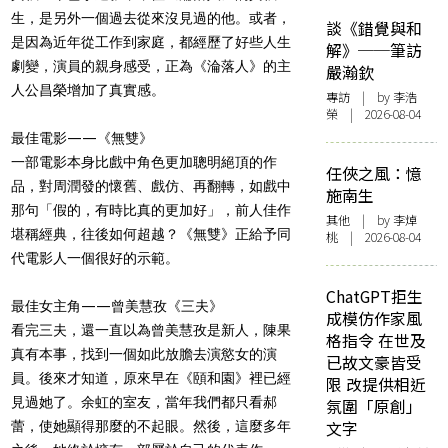
生，是另外一個過去從來沒見過的他。或者，
談《錯覺與和
是因為近年從工作到家庭，都經歷了好些人生
解》──筆訪
劇變，演員的親身感受，正為《淪落人》的主
嚴瀚欽
人公昌榮增加了真實感。
專訪
| by 李浩
榮 | 2026-08-04
最佳電影——《無雙》
一部電影本身比戲中角色更加聰明絕頂的作
任俠之風：憶
品，對周潤發的懷舊、戲仿、再翻轉，如戲中
施南生
那句「假的，有時比真的更加好」，前人佳作
其他
| by 李焯
堪稱經典，往後如何超越？《無雙》正給予同
桃 | 2026-08-04
代電影人一個很好的示範。
ChatGPT拒生
最佳女主角——曾美慧孜《三夫》
成模仿作家風
看完三夫，還一直以為曾美慧孜是新人，陳果
格指令 在世及
真有本事，找到一個如此放膽去演慾女的演
已故文豪皆受
員。後來才知道，原來早在《頤和園》裡已經
限 改提供相近
見過她了。余虹的室友，當年我們都只看郝
氛圍「原創」
文字
蕾，使她顯得那麼的不起眼。然後，這麼多年