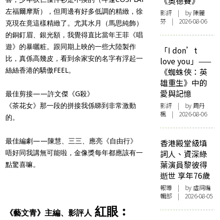
《奧德賽》
左福爾摩斯），但周邊有好多低調的精緻，徐
影評
| by 陳麗
芬 | 2026-08-06
克現在竟這樣精緻了。尤其水月（馬思純飾）
的銅釘眉、銀光額，我覺得直比當年王菲《唱
遊》的暴曬粧。跟同期上映的一些大陸製作
「I don’t
比，真係高幾皮，看到余家安的名字有浮起一
love you」——
絲絲香港的驕傲FEEL。
《蜘蛛俠：英
雄重生》中的
愛與記憶
最佳剪接——許文傑《G殺》
影評
| by
周丹
《茶花女》那一段的拼接我係睇到非常激動
楓
| 2026-08-06
的。
最佳編劇——陳慧、三三、應亮《自由行》
香港殿堂級填
詞人、資深綠
唔好同我講無可能啦，金像獎每年都應該有一
葉演員黎彼得
點驚喜嘛。
逝世 享年76歲
報導
| by 虛詞編
輯部 | 2026-08-05
紅眼︰
《藝文青》主編、影評人