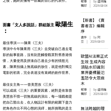
之後，她終於擁有一部屬於自己的代表作。
報導
| by 虛詞編
輯部 | 2026-08-04
【新書】《賣
歐陽生
面書「文人多說話」群組版主
書者言》編輯
︰
序
書序
| by 阿
豆 | 2026-08-03
最佳導演——陳果《三夫》
導演中今年陳果用《三夫》去突破自己過去電
影的敍事套路，沒有刻意觸發觀眾對舊香港情
歐盟AI法案正式
懷，大量使用及拼湊自己過去少有的情慾元
生效 生成內容
須貼水印識別
素，陳果拍攝上無底線的放任，就是他對獨立
業界憂標籤氾
電影的初衷，完全表達沒有束縛的創作世界。
濫恐令大眾麻
木
最佳女主角——曾美慧孜《三夫》
報導
| by 虛詞編
可以成就《三夫》的重要因素，絕對是依靠曾
輯部 | 2026-08-03
美慧孜不惜一切無底線的演出，每一場戲都是
把自己豁出去，在人物設計有限的範圍下盡力
無法跨越的理
把角色作出不同心態的演繹，她所挑戰的是主