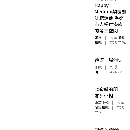
Happy
Medium顛覆咖
啡廳想像 為都
市人提供療癒
的第三空間
報導
| by 虛詞編
輯部 | 2026-07-24
預謀一場消失
小說
| by 季
明 | 2026-07-24
《寂靜的朋
友》小輯
專題小輯
| by 虛
詞編輯部 | 2026-
07-24
記憶在時間中