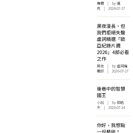
專欄
| by
邁
克
| 2026-07-27
黑夜漫長，但
我們拒絕失聲
虛詞精選「歐
亞紀錄片週
2026」4部必看
之作
其他
| by 虛詞編
輯部 | 2026-07-27
後巷中的智慧
國王
小說
| by 鄧皓
天 | 2026-07-24
你好，我想點
一份藝術！