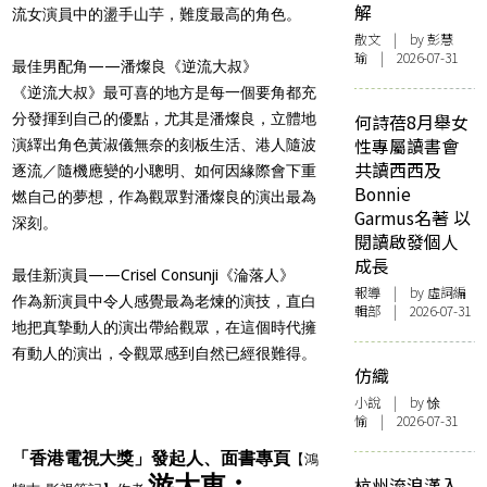
解
流女演員中的盪手山芋，難度最高的角色。
散文
| by 彭慧
瑜 | 2026-07-31
最佳男配角——潘燦良《逆流大叔》
《逆流大叔》最可喜的地方是每一個要角都充
分發揮到自己的優點，尤其是潘燦良，立體地
何詩蓓8月舉女
性專屬讀書會
演繹出角色黃淑儀無奈的刻板生活、港人隨波
共讀西西及
逐流／隨機應變的小聰明、如何因緣際會下重
Bonnie
燃自己的夢想，作為觀眾對潘燦良的演出最為
Garmus名著 以
深刻。
閱讀啟發個人
成長
最佳新演員——Crisel Consunji《淪落人》
報導
| by 虛詞編
作為新演員中令人感覺最為老煉的演技，直白
輯部 | 2026-07-31
地把真摯動人的演出帶給觀眾，在這個時代擁
有動人的演出，令觀眾感到自然已經很難得。
仿織
小說
| by 悇
愉 | 2026-07-31
「香港電視大獎」發起人、面書專頁
【鴻
游大東︰
杭州流浪漢入