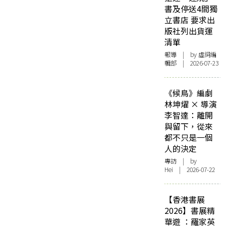
書及停送4間獨
立書店 要求出
版社列出貨運
清單
報導
| by 虛詞編
輯部 | 2026-07-23
《候鳥》編劇
林坤燿 × 導演
李智達：離開
與留下，從來
都不只是一個
人的決定
專訪
| by
Hei | 2026-07-22
【香港書展
2026】書展精
華遊 ：羅家英