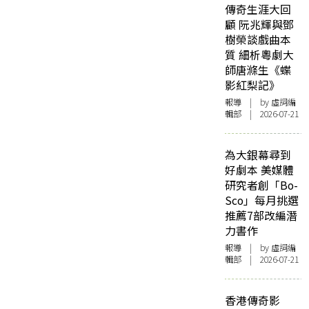
傳奇生涯大回
顧 阮兆輝與鄧
樹榮談戲曲本
質 細析粵劇大
師唐滌生《蝶
影紅梨記》
報導
| by 虛詞編
輯部 | 2026-07-21
為大銀幕尋到
好劇本 美媒體
研究者創「Bo-
Sco」每月挑選
推薦7部改編潛
力書作
報導
| by 虛詞編
輯部 | 2026-07-21
香港傳奇影