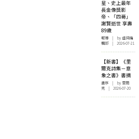
星、史上最年
長金像獎影
帝、「四哥」
謝賢逝世 享壽
89歲
報導
| by 虛詞編
輯部 | 2026-07-21
【新書】《里
爾克詩集－意
象之書》書摘
書序
| by 里爾
克 | 2026-07-20