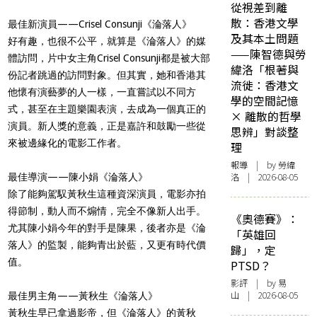
從視差到離
散：香港文學
最佳新演員——Crisel Consunji《淪落人》
及其本土問題
好有趣，也很不公平，就算是《淪落人》的媒
——陳智德與勞
體訪問，片中女主角Crisel Consunji都是被大部
緯洛「根著與
份記者跳過的訪問對象。但其實，她和香港其
流徙：香港文
他懷有演藝夢的人一樣，一直嘗試以不同方
學的空間記憶
式，甚至在主題樂園表演，去成為一個真正的
× 離散的哲學
演員。新人獎的意義，正是嘉許和鼓勵一些從
思辨」對談整
來被邊緣化的電影工作者。
理
報導
| by 勞緯
洛 | 2026-08-05
最佳導演——陳小娟《淪落人》
除了能夠駕馭黃秋生這種資深演員，電影亦拍
得節制，動人而不煽情，完全不像新人出手。
《奧德賽》：
尤其陳小娟今年的對手是陳果，後者亦是《淪
「英雄回
落人》的監製，能夠青出於藍，又更有時代價
歸」，定
值。
PTSD？
影評
| by 易
山 | 2026-08-05
最佳男主角——黃秋生《淪落人》
黃秋生早已拿過影帝，但《淪落人》的黃秋