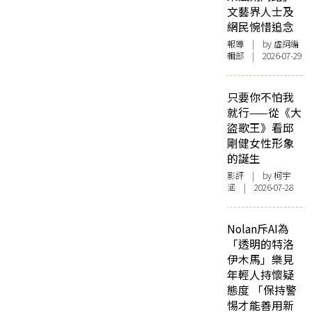
文藝界人士及
網民惋惜追念
報導
| by 虛詞編
輯部 | 2026-07-29
只要你不怕我
就行——從《大
盜歌王》看邱
剛健女性形象
的誕生
影評
| by 柯宇
涵 | 2026-07-28
Nolan斥AI為
「透明的特洛
伊木馬」樂見
年輕人持懷疑
態度 「保持警
惕才能善用新