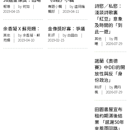
詩慾／私慾：
多，睇演員
報導
| by
何如
|
專題小輯
| by 虛詞編
2019-04-15
輯部 | 2019-04-11
淺談詩歌裏
「紅豆」意象
及時間的「到
余香凝 X 蘇苑姍︰
金像獎好寡︰爭議
此一遊」
你的初衷是甚麼？
性唔得，紀錄片無
其他
| by 余香凝、蘇
影評
| by 白田白 |
其他
| by 雨
苑姍 | 2019-04-10
2019-02-15
運行
曦 | 2026-07-29
諾蘭《奧德
賽》中DEI的開
放性與反「身
份政治」
時評
| by
周丹
楓
| 2026-07-29
田園書屋宣布
租約期滿後結
業 「感謝50年
來風雨同路」