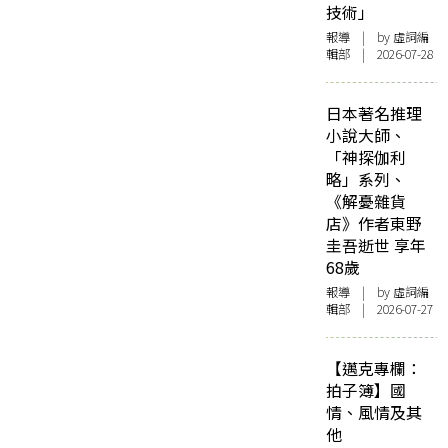
技術」
報導
| by 虛詞編
輯部 | 2026-07-28
日本著名推理
小說大師、
「神探伽利
略」系列、
《解憂雜貨
店》作者東野
圭吾逝世 享年
68歲
報導
| by 虛詞編
輯部 | 2026-07-27
【邁克專欄：
拍子簿】國
情、風情及其
他