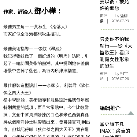
去以後，被允
許的鄉愁
鄧小樺︰
作家、評論人
影評
| by 盤柳
儂 | 2026-07-23
最佳男主角——黃秋生 《淪落人》
而家好似全香港都想秋生攞咁。
只要你不怕我
就行——從《大
最佳美術指導——張蚊《翠絲》
盜歌王》看邱
我記得張蚊做了一個好爆的《明周》訪問，引
剛健女性形象
起了一輪訪問美指的熱潮。其中提到她在整個
的誕生
場景中去掉了藍色，為行內所津津樂道。
影評
| by 柯宇
涵 | 2026-07-28
最佳服裝造型設計——余家安、利碧君《狄仁
傑之四大天王》
從中學開始，美術指導和服裝設計係我每年都
編輯推介
特別留意的獎項，而且常常貼中。今年比較難
揀，文念中幫周潤發揀的白色和米色西裝真係
將成個南洋紳士味帶晒出來，發哥確實可J到出
當史詩下凡
血。但我記得睇《狄仁傑之四大天王》實在驚
IMAX：路蘭的
喜，少年狄仁傑件衫是不換的（斗蓬COSPLAY