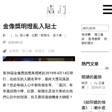
金像獎明燈亂入貼士
奧德賽
獨立書
影
| by 鄧小樺、紅眼、歐陽生、游大東 |
店
香港書展
寂
評
2019-04-13
靜的朋友
金像獎
鄧小樺
歐陽生
紅眼
熱門文章
第38屆金像獎頒獎典禮將於2019年4月14日舉
閱讀的盡頭
行，在紛呈的入圍名單中，最終大獎花落誰
時評
| by 王建
家？想必每個人心中都有個名單。「虛詞」有
鏗 | 2026-07-22
幸邀請鄧小樺、紅眼、歐陽生及游大東給出他
們心目中的預測，你又覺得邊個機會大啲呢？
《給阿嬤的情
書》：潮水退