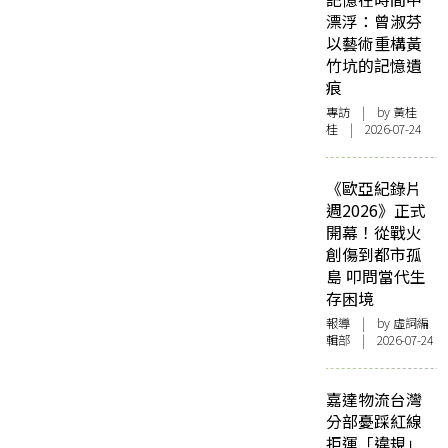
漂浮：曾淑芬
以藝術重構黃
竹坑的記憶遺
痕
專訪
| by 黃桂
桂 | 2026-07-24
《歐亞紀錄片
週2026》正式
開幕！從戰火
創傷到都市孤
島 叩問當代生
存困境
報導
| by 虛詞編
輯部 | 2026-07-24
嘉達物流台灣
分部憂踩紅線
拒運「違規」