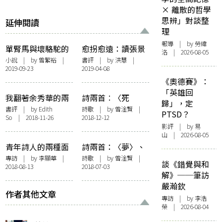
× 離散的哲學
思辨」對談整
延伸閱讀
理
報導
| by 勞緯
單腎馬與壞駱駝的
愈拐愈遠：讀張景
洛 | 2026-08-05
對目
熊《几上茶冷》
小說
| by
曾繁裕
|
書評
| by 洪慧 |
2019-09-23
2019-04-08
《奧德賽》：
「英雄回
我翻著余秀華的兩
詩兩首︰〈死
歸」，定
本詩集如籤詩
石〉、〈堤壩〉
書評
| by
Edith
詩歌
| by
曾淦賢
|
PTSD？
So
| 2018-11-26
2018-12-12
影評
| by 易
山 | 2026-08-05
青年詩人的兩種面
詩兩首：〈夢〉、
向——專訪羅樂
〈走路的人〉
專訪
| by 李顯華 |
詩歌
| by
曾淦賢
|
談《錯覺與和
2018-08-13
2018-07-03
敏、曾淦賢
解》──筆訪
嚴瀚欽
作者其他文章
專訪
| by 李浩
榮 | 2026-08-04