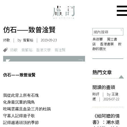
仿石——致曾淦賢
奧德賽
獨立書
詩歌
| by
曾繁裕
| 2019-09-23
店
香港書展
寂
靜的朋友
詩歌
曾繁裕
香港文學
曾淦賢
熱門文章
仿石——致曾淦賢
閱讀的盡頭
時評
| by 王建
我從此背上所有石塊
鏗 | 2026-07-22
化身最沉重的飛鳥
吃喝雲霧且血染三月的杜鵑
《給阿嬤的情
守墓人記得遊子歌
書》：潮水退
記得越過頭頂的季節