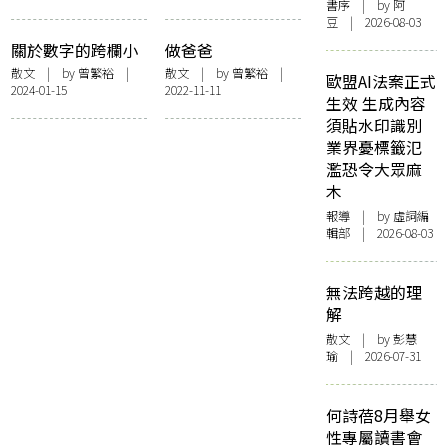
書序
| by 阿
豆 | 2026-08-03
關於數字的跨欄小
做爸爸
記
散文
| by
曾繁裕
|
散文
| by
曾繁裕
|
歐盟AI法案正式
2024-01-15
2022-11-11
生效 生成內容
須貼水印識別
業界憂標籤氾
濫恐令大眾麻
木
報導
| by 虛詞編
輯部 | 2026-08-03
無法跨越的理
解
散文
| by 彭慧
瑜 | 2026-07-31
何詩蓓8月舉女
性專屬讀書會