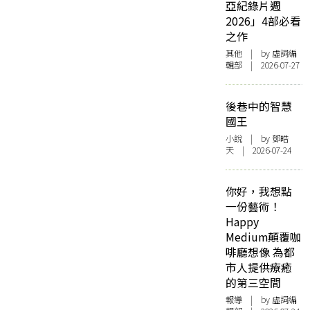
亞紀錄片週
2026」4部必看
之作
其他
| by 虛詞編
輯部 | 2026-07-27
後巷中的智慧
國王
小說
| by 鄧皓
天 | 2026-07-24
你好，我想點
一份藝術！
Happy
Medium顛覆咖
啡廳想像 為都
市人提供療癒
的第三空間
報導
| by 虛詞編