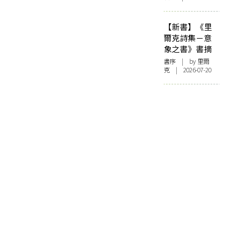
【新書】《里
爾克詩集－意
象之書》書摘
書序
| by 里爾
克 | 2026-07-20