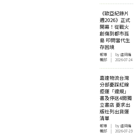
《歐亞紀錄片
週2026》正式
開幕！從戰火
創傷到都市孤
島 叩問當代生
存困境
報導
| by 虛詞編
輯部 | 2026-07-24
嘉達物流台灣
分部憂踩紅線
拒運「違規」
書及停送4間獨
立書店 要求出
版社列出貨運
清單
報導
| by 虛詞編
輯部 | 2026-07-23