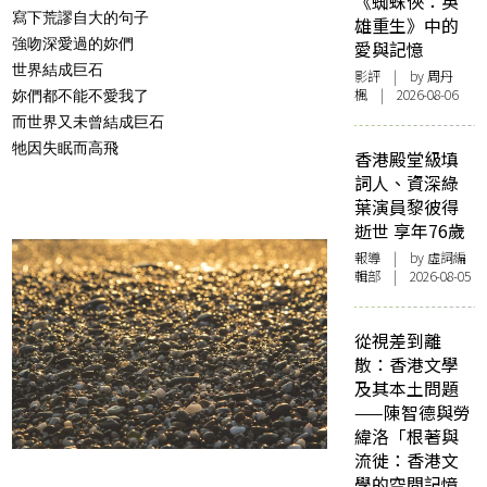
《蜘蛛俠：英
寫下荒謬自大的句子
雄重生》中的
強吻深愛過的妳們
愛與記憶
世界結成巨石
影評
| by
周丹
楓
| 2026-08-06
妳們都不能不愛我了
而世界又未曾結成巨石
牠因失眠而高飛
香港殿堂級填
詞人、資深綠
葉演員黎彼得
逝世 享年76歲
報導
| by 虛詞編
輯部 | 2026-08-05
從視差到離
散：香港文學
及其本土問題
——陳智德與勞
緯洛「根著與
流徙：香港文
學的空間記憶