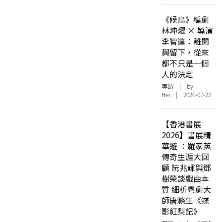
《候鳥》編劇
林坤燿 × 導演
李智達：離開
與留下，從來
都不只是一個
人的決定
專訪
| by
Hei | 2026-07-22
【香港書展
2026】書展精
華遊 ：羅家英
傳奇生涯大回
顧 阮兆輝與鄧
樹榮談戲曲本
質 細析粵劇大
師唐滌生《蝶
影紅梨記》