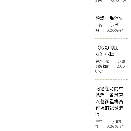
輯部 | 2026-07-24
預謀一場消失
小說
| by 季
明 | 2026-07-24
《寂靜的朋
友》小輯
專題小輯
| by 虛
詞編輯部 | 2026-
07-24
記憶在時間中
漂浮：曾淑芬
以藝術重構黃
竹坑的記憶遺
痕
專訪
| by 黃桂
桂 | 2026-07-24