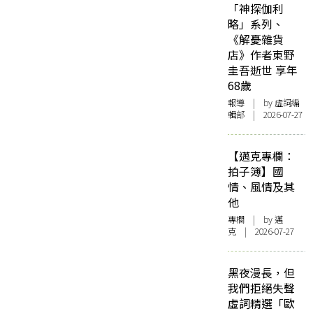
「神探伽利
略」系列、
《解憂雜貨
店》作者東野
圭吾逝世 享年
68歲
報導
| by 虛詞編
輯部 | 2026-07-27
【邁克專欄：
拍子簿】國
情、風情及其
他
專欄
| by
邁
克
| 2026-07-27
黑夜漫長，但
我們拒絕失聲
虛詞精選「歐