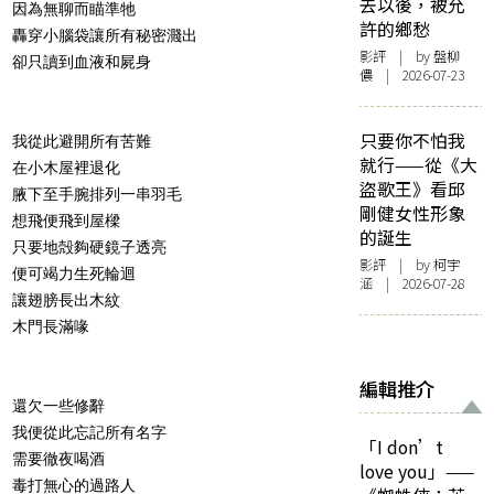
去以後，被允
因為無聊而瞄準牠
許的鄉愁
轟穿小腦袋讓所有秘密濺出
影評
| by 盤柳
卻只讀到血液和屍身
儂 | 2026-07-23
只要你不怕我
我從此避開所有苦難
就行——從《大
在小木屋裡退化
盜歌王》看邱
腋下至手腕排列一串羽毛
剛健女性形象
想飛便飛到屋樑
的誕生
只要地殻夠硬鏡子透亮
影評
| by 柯宇
便可竭力生死輪迴
涵 | 2026-07-28
讓翅膀長出木紋
木門長滿喙
編輯推介
還欠一些修辭
我便從此忘記所有名字
「I don’t
需要徹夜喝酒
love you」——
毒打無心的過路人