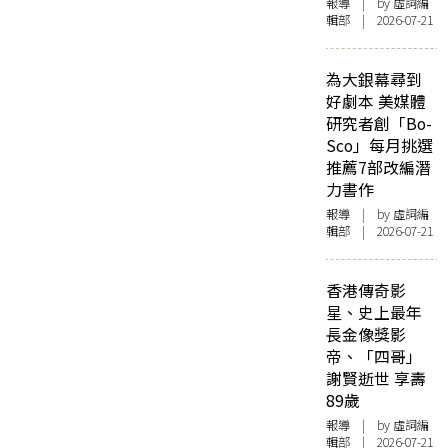
報導
| by 虛詞編
輯部 | 2026-07-21
為大銀幕尋到
好劇本 美媒體
研究者創「Bo-
Sco」每月挑選
推薦7部改編潛
力書作
報導
| by 虛詞編
輯部 | 2026-07-21
香港傳奇影
星、史上最年
長金像獎影
帝、「四哥」
謝賢逝世 享壽
89歲
報導
| by 虛詞編
輯部 | 2026-07-21