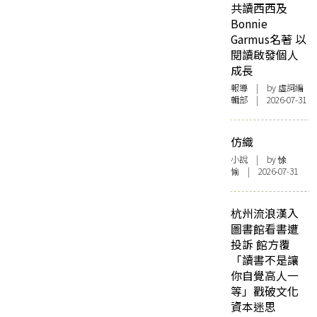
共讀西西及
Bonnie
Garmus名著 以
閱讀啟發個人
成長
報導
| by 虛詞編
輯部 | 2026-07-31
仿織
小說
| by 悇
愉 | 2026-07-31
杭州流浪漢入
圖書館看書遭
投訴 館方覆
「讀書不是讓
你自覺高人一
等」戳破文化
資本迷思