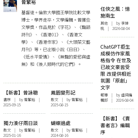
曾繁裕
任俠之風：憶
基督徒。倫敦大學國王學院比較文學
施南生
博士，學界走卒，文學編輯。曾獲些
其他
| by 李焯
文學獎，作品見於《字花》、《聲韻
桃 | 2026-08-04
詩刊》、《香港01》、《香港文
學》、《香港作家》、《大頭菜文藝
ChatGPT拒生
月刊》等，已出版小說《日日》、
成模仿作家風
《低水平愛情》、《無聲的愛慾與虛
格指令 在世及
無》和《後人類時代的它們》。
已故文豪皆受
限 改提供相近
氛圍「原創」
文字
【新書】曾詠聰
鳳園變形記
報導
| by 虛詞編
《浮間舟渡》曾繁
書序
| by
曾繁裕
|
散文
| by
曾繁裕
|
輯部 | 2026-08-04
2025-09-15
2025-08-15
裕序——〈無限接
近無限流動的清澄
【新書】《賣
白河本體〉
獨力湊仔兩日談
蝴蝶過處
書者言》編輯
散文
| by
曾繁裕
|
散文
| by
曾繁裕
|
序
2025-01-16
2024-08-16