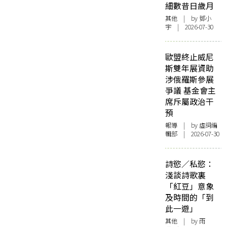
細數昔日歲月
其他
| by 鄧小
宇 | 2026-07-30
歐盟終止威尼
斯雙年展資助
涉俄羅斯參展
爭議 基金會主
席斥屬政治干
預
報導
| by 虛詞編
輯部 | 2026-07-30
詩慾／私慾：
淺談詩歌裏
「紅豆」意象
及時間的「到
此一遊」
其他
| by 雨