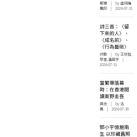
報導
| by 虛詞編
輯部 | 2026-07-31
詩三首：〈留
下來的人〉、
〈成名前〉、
〈行為藝術〉
詩歌
| by 王培智,
黎喜,潘國亨 |
2026-07-31
當繁華落幕
時：在香港閱
讀東野圭吾
其他
| by
洛
楓
| 2026-07-30
鄧小宇憶施南
生 以珍藏舊照