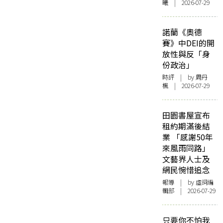
曦 | 2026-07-29
諾蘭《奧德
賽》中DEI的開
放性與反「身
份政治」
時評
| by
周丹
楓
| 2026-07-29
田園書屋宣布
租約期滿後結
業 「感謝50年
來風雨同路」
文藝界人士及
網民惋惜追念
報導
| by 虛詞編
輯部 | 2026-07-29
只要你不怕我