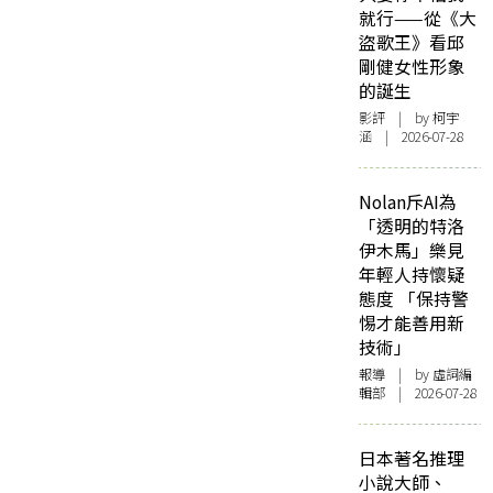
就行——從《大
盜歌王》看邱
剛健女性形象
的誕生
影評
| by 柯宇
涵 | 2026-07-28
Nolan斥AI為
「透明的特洛
伊木馬」樂見
年輕人持懷疑
態度 「保持警
惕才能善用新
技術」
報導
| by 虛詞編
輯部 | 2026-07-28
日本著名推理
小說大師、