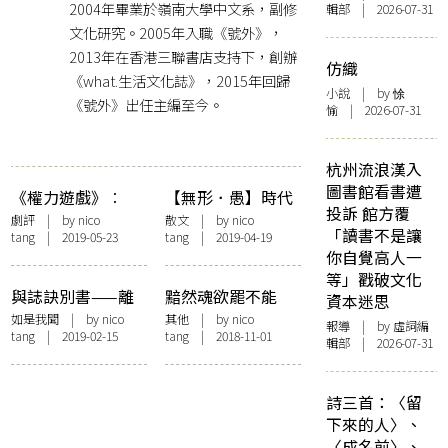
2004年畢業於嶺南大學中文系，副修
輯部 | 2026-07-31
文化研究。2005年入職《號外》，
2013年在香港三聯書店支持下，創辦
仿織
《what.生活文化誌》，2015年回歸
小說
| by 悇
《號外》出任主編至今。
愉 | 2026-07-31
杭州流浪漢入
圖書館看書遭
《權力遊戲》︰
【無形．愚】時代
投訴 館方覆
「是但啦，算數
失格 愚樂無窮
劇評
| by
nico
散文
| by
nico
「讀書不是讓
tang
| 2019-05-23
tang
| 2019-04-19
啦，唔煩你喇！」
你自覺高人一
等」戳破文化
與誌訣別書——離
黯然魂欲罷不能
資本迷思
職《號外》主編感
如是我聞
| by
nico
其他
| by
nico
報導
| by 虛詞編
tang
| 2019-02-15
tang
| 2018-11-01
言
輯部 | 2026-07-31
詩三首：〈留
下來的人〉、
〈成名前〉、