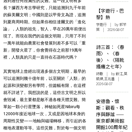
遇到過任何毀滅性的災難。這一段文明有多
長？據西方考古學研究，只能追溯到九千年前
【字遊行·巴
的蘇美爾文明；中國則是以甲骨文為證，追溯
黎】熱
到夏商周時期。但如果你相信達爾文的「進化
字遊行
| by 郭芊
論」，人類的祖先，智人，早在20萬年前便出
葉 | 2026-08-07
現了。而現在我們的這個文明期，只用了不到
一萬年就能由農業社會發展到差不多可以「重
詩三首：〈春
新」開發火星了，你會覺得在之前那19萬年
雨〉、〈春
裡，人類真的只是一直待在石器時代嗎？
後〉、〈隔靴
搔癢之七年〉
其實地球上曾經出現過多個古文明期，最早的
詩歌
| by 飲江,莫
可以追溯到幾十億年前，以至關於「人類」的
凱傑,王兆基 |
2026-08-07
起源和演變都另有學問，但篇幅有限，在這裡
就不詳述了。我想說的是，這些古文明之所以
會毀滅，最主要都是敵不過各種天體災難。簡
安德魯·懷
單如一顆小行星墜落，神秘如死星Nibiru每
斯：觀看、秩
序與靜謐 ——
12000年接近地球一次，又或是因地球本身的
東京都美術館
周期性災變——地軸與磁場轉移，而引起的各
開館100周年紀
種地表運動等等。這些災難，對於每一個文明