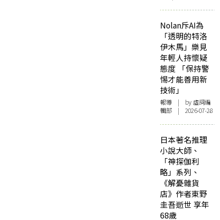
Nolan斥AI為
「透明的特洛
伊木馬」樂見
年輕人持懷疑
態度 「保持警
惕才能善用新
技術」
報導
| by 虛詞編
輯部 | 2026-07-28
日本著名推理
小說大師、
「神探伽利
略」系列、
《解憂雜貨
店》作者東野
圭吾逝世 享年
68歲