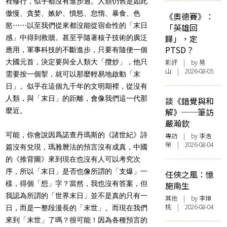
裡修行，似乎都沒有進步過。人類仍舊是如此
傲慢、貪婪、嫉妒、憤怒、怠惰、暴食、色
《奧德賽》：
慾
⋯⋯以至我們從來都沒能從宿命性的「末日
「英雄回
歸」，定
感」中得到救贖。甚至乎隨著核子技術的廣泛
PTSD？
應用，軍事科技的不斷進步，只要有隨便一個
大國元首，決定要與全人類大「攬炒」，他只
影評
| by 易
山 | 2026-08-05
需要按一個掣，就可以那麼輕易地啟動「末
日」。似乎在這個九千年的文明期裡，從沒有
人類，與「末日」的距離，會像我們這一代那
談《錯覺與和
麼近。
解》──筆訪
嚴瀚欽
可能，你會說因爲
諾查丹瑪斯的《諸世紀》詩
專訪
| by 李浩
榮 | 2026-08-04
篇沒有兌現，瑪雅曆法的預言沒有成真，中國
的《推背圖》來到現在也沒有人可以考究次
序，所以「末日」是否也像所謂的「支爆」一
任俠之風：憶
樣，得個「想」字？當然，我也沒有答案，但
施南生
我認為所謂的「世界末日」並不是真的只有一
其他
| by 李焯
桃 | 2026-08-04
日，而是一整段漫長的「末世」。而現在我們
來到「末世」了嗎？很可能！因為各種預言的