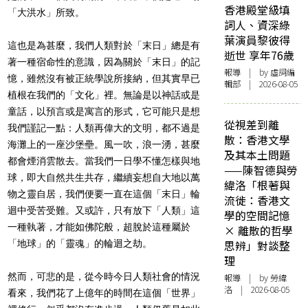
香港殿堂級填
「大洪水」所致。
詞人、資深綠
葉演員黎彼得
這也是為甚麼，我們人類對於「末日」總是有
逝世 享年76歲
著一種
宿命性的意識，因為關於「末日」的記
報導
| by 虛詞編
憶，雖然沒有被正統學說所接納，但其實早已
輯部 | 2026-08-05
植根在我們的「文化」裡。無論是以神話或是
童話，以預言或是寓言的形式，它可能只是想
從視差到離
我們謹記一點：人類再偉大的文明，都不過是
散：香港文學
海灘上的一座沙堡壘。風一吹，浪一湧，甚麼
及其本土問題
都會煙消雲散去。當我們一日學不懂怎樣與地
——陳智德與勞
球，即大自然共生共存，繼續妄想自大地以萬
緯洛「根著與
物之靈自居，我們便要一直在這個「末日」輪
流徙：香港文
迴中受苦受難。又或許，只有放下「人類」這
學的空間記憶
一種執著，才能如佛陀般，超脫於這種屬於
× 離散的哲學
「地球」的「靈魂」的輪迴之劫。
思辨」對談整
理
然而，可悲的是，從今時今日人類社會的情況
報導
| by 勞緯
洛 | 2026-08-05
看來，我們花了上億年的時間在這個「世界」