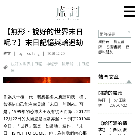
【無形．說好的世界末日
呢？】末日記憶與輪迴劫
奧德賽
獨立書
店
香港書展
寂
靜的朋友
散文
| by
nico tang
| 2019-12-20
說好的世界末日呢
神秘學
啟示錄
末日記
憶
熱門文章
閱讀的盡頭
作為八十後一代，我想很多人應該和我一樣，
時評
| by 王建
曾深信自己能有幸見證「末日」的到來。可
鏗 | 2026-07-22
是，1999年的恐怖大王沒有從天而降，2012年
12月22日的太陽還是照常昇起
⋯⋯到了2019年
《給阿嬤的情
今日，「世界」還是「如常地」運作，「末
書》：潮水退
日」IS YET TO COME。但，為何我們內心那