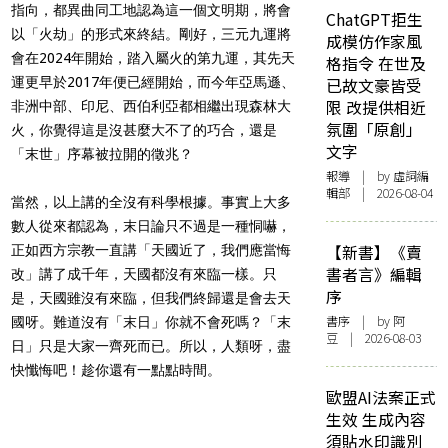
指向，都異曲同工地認為這一個文明期，將會
ChatGPT拒生
以「火劫」的形式來終結。剛好，三元九運將
成模仿作家風
會在2024年開始，踏入屬火的第九運，其先天
格指令 在世及
運更早於2017年便已經開始，而今年亞馬遜、
已故文豪皆受
限 改提供相近
非洲中部、印尼、西伯利亞都相繼出現森林大
氛圍「原創」
火，你覺得這是沒甚麼大不了的巧合，還是
文字
「末世」序幕被拉開的徵兆？
報導
| by 虛詞編
輯部 | 2026-08-04
當然，以上講的全沒有科學根據。事實上大多
數人從來都認為，末日論只不過是一種恫嚇，
【新書】《賣
正如西方宗教一直講「天國近了，我們應當悔
書者言》編輯
改」講了成千年，天國都沒有來臨一樣。只
序
是，天國雖沒有來臨，但我們終歸還是會去天
書序
| by 阿
國呀。難道沒有「末日」你就不會死嗎？「末
豆 | 2026-08-03
日」只是大家一齊死而已。所以，人類呀，盡
快懺悔吧！趁你還有一點點時間。
歐盟AI法案正式
生效 生成內容
須貼水印識別