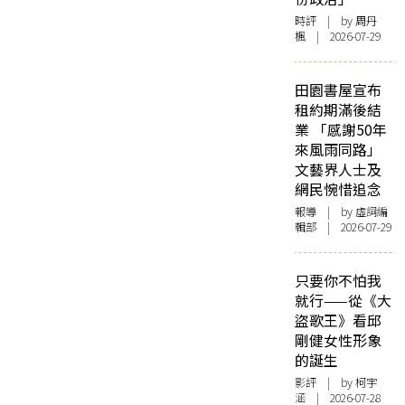
時評
| by
周丹
楓
| 2026-07-29
田園書屋宣布
租約期滿後結
業 「感謝50年
來風雨同路」
文藝界人士及
網民惋惜追念
報導
| by 虛詞編
輯部 | 2026-07-29
只要你不怕我
就行——從《大
盜歌王》看邱
剛健女性形象
的誕生
影評
| by 柯宇
涵 | 2026-07-28