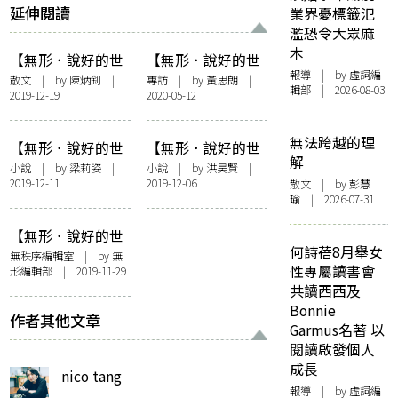
延伸閱讀
業界憂標籤氾
濫恐令大眾麻
木
【無形．說好的世
【無形．說好的世
報導
| by 虛詞編
界末日呢？】77天
界末日呢？】專訪
散文
| by 陳炳釗 |
專訪
| by
黃思朗
|
輯部 | 2026-08-03
2019-12-19
2020-05-12
末日隨想
林超英：生物本該
求生，死也要講道
德
無法跨越的理
【無形．說好的世
【無形．說好的世
解
界末日呢？】候鳥
界末日呢？】潛行
小說
| by
梁莉姿
|
小說
| by
洪昊賢
|
2019-12-11
2019-12-06
散文
| by 彭慧
瑜 | 2026-07-31
【無形．說好的世
何詩蓓8月舉女
界末日呢？】末日
無秩序編輯室
| by 無
性專屬讀書會
形編輯部 | 2019-11-29
近了？
共讀西西及
Bonnie
作者其他文章
Garmus名著 以
閱讀啟發個人
成長
nico tang
報導
| by 虛詞編