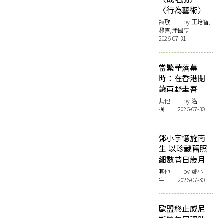
〈行為藝術〉
詩歌
| by 王培智,
黎喜,潘國亨 |
2026-07-31
當繁華落幕
時：在香港閱
讀東野圭吾
其他
| by
洛
楓
| 2026-07-30
鄧小宇憶施南
生 以珍藏舊照
細數昔日歲月
其他
| by 鄧小
宇 | 2026-07-30
歐盟終止威尼