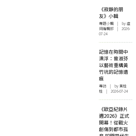
《寂靜的朋
友》小輯
專題小輯
| by 虛
詞編輯部 | 2026-
07-24
記憶在時間中
漂浮：曾淑芬
以藝術重構黃
竹坑的記憶遺
痕
專訪
| by 黃桂
桂 | 2026-07-24
《歐亞紀錄片
週2026》正式
開幕！從戰火
創傷到都市孤
島 叩問當代生