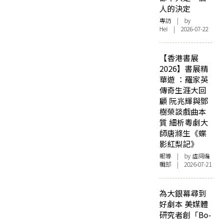
人的決定
專訪
| by
Hei | 2026-07-22
【香港書展
2026】書展精
華遊 ：羅家英
傳奇生涯大回
顧 阮兆輝與鄧
樹榮談戲曲本
質 細析粵劇大
師唐滌生《蝶
影紅梨記》
報導
| by 虛詞編
輯部 | 2026-07-21
為大銀幕尋到
好劇本 美媒體
研究者創「Bo-