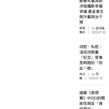
斯雙年展資助
涉俄羅斯參展
爭議 基金會主
席斥屬政治干
預
報導
| by 虛詞編
輯部 | 2026-07-30
詩慾／私慾：
淺談詩歌裏
「紅豆」意象
及時間的「到
此一遊」
其他
| by 雨
曦 | 2026-07-29
諾蘭《奧德
賽》中DEI的開
放性與反「身
份政治」