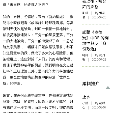
去以後，被允
份「末日感」始終揮之不去？
許的鄉愁
影評
| by 盤柳
我的「末日」初體驗，來自《新約聖經》，很
儂 | 2026-07-23
記得小時候翻看《啟示錄》時那種震撼。每當
讀到天使吹起號角，封印一個接一個地解封，
諾蘭《奧德
然後災難接連降世：三分一的星辰墜落，三分
賽》中DEI的開
一的大地被燒，三分一的海變成了血
⋯⋯思想
放性與反「身
隨文字跳動，一幅幅末日景象躍現眼前，都不
份政治」
知道對童年的我，做成了多大的心理陰影。但
時評
| by
周丹
某程度上，這些對於「末日」的好奇和恐懼，
楓
| 2026-07-29
促使了我對神秘學的興趣，讓我明白在文史哲
社科等正統理論以外，還有此等旁門學說能助
我，更全面地建構起想像中的關於「世界全
編輯推介
貌」的拼圖。
確實，在任何正統學說當中，你都沒辦法找到
止水
關於「末日」的資料，因為正統所記載的，只
小說
| by 胡韡
心 | 2026-08-07
有我們這一段文明，而這一段文明，卻從未曾