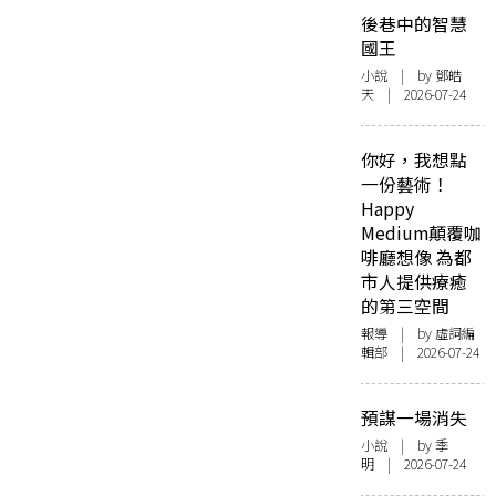
後巷中的智慧
國王
小說
| by 鄧皓
天 | 2026-07-24
你好，我想點
一份藝術！
Happy
Medium顛覆咖
啡廳想像 為都
市人提供療癒
的第三空間
報導
| by 虛詞編
輯部 | 2026-07-24
預謀一場消失
小說
| by 季
明 | 2026-07-24