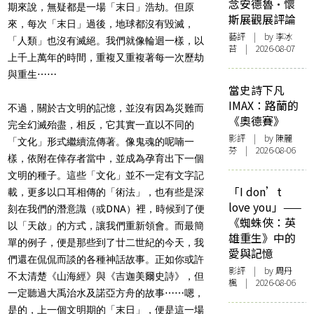
念安德魯·懷
期來說，無疑都是一場「末日」浩劫。但原
斯展觀展評論
來，每次「末日」過後，地球都沒有毀滅，
藝評
| by 李冰
「人類」也沒有滅絕。我們就像輪迴一樣，以
苔 | 2026-08-07
上千上萬年的時間，重複又重複著每一次歷劫
與重生⋯⋯
當史詩下凡
IMAX：路蘭的
不過，關於古文明的記憶，並沒有因為災難而
《奧德賽》
完全幻滅殆盡，相反，它其實一直以不同的
影評
| by 陳麗
「文化」形式繼續流傳著。像鬼魂的呢喃一
芬 | 2026-08-06
樣，依附在倖存者當中，並成為孕育出下一個
文明的種子。這些「文化」並不一定有文字記
「I don’t
載，更多以口耳相傳的「術法」，也有些是深
love you」——
刻在我們的潛意識（或DNA）裡，時候到了便
《蜘蛛俠：英
以「天啟」的方式，讓我們重新領會。而最簡
雄重生》中的
單的例子，便是那些到了廿二世紀的今天，我
愛與記憶
們還在侃侃而談的各種神話故事。正如你或許
影評
| by
周丹
不太清楚《山海經》與《
吉迦美爾史詩
》，但
楓
| 2026-08-06
一定聽過大禹治水及諾亞方舟的故事⋯⋯嗯，
是的，上一個文明期的「末日」，便是這一場