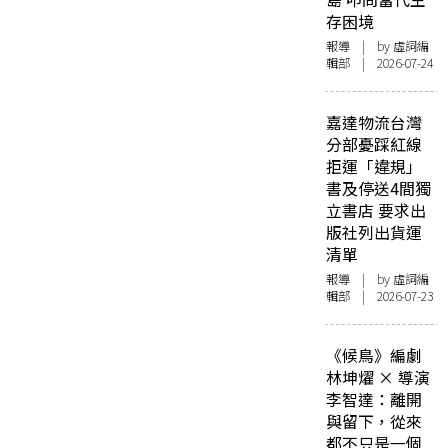
存困境
報導
| by 虛詞編
輯部 | 2026-07-24
嘉達物流台灣
分部憂踩紅線
拒運「違規」
書及停送4間獨
立書店 要求出
版社列出貨運
清單
報導
| by 虛詞編
輯部 | 2026-07-23
《候鳥》編劇
林坤燿 × 導演
李智達：離開
與留下，從來
都不只是一個