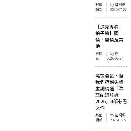
報導
| by 虛詞編
輯部 | 2026-07-27
【邁克專欄：
拍子簿】國
情、風情及其
他
專欄
| by
邁
克
| 2026-07-27
黑夜漫長，但
我們拒絕失聲
虛詞精選「歐
亞紀錄片週
2026」4部必看
之作
其他
| by 虛詞編
輯部 | 2026-07-27