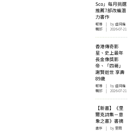
Sco」每月挑選
推薦7部改編潛
力書作
報導
| by 虛詞編
輯部 | 2026-07-21
香港傳奇影
星、史上最年
長金像獎影
帝、「四哥」
謝賢逝世 享壽
89歲
報導
| by 虛詞編
輯部 | 2026-07-21
【新書】《里
爾克詩集－意
象之書》書摘
書序
| by 里爾