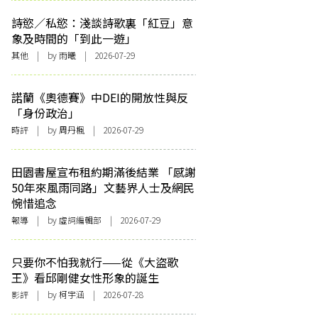
詩慾／私慾：淺談詩歌裏「紅豆」意
象及時間的「到此一遊」
其他
| by 雨曦 | 2026-07-29
諾蘭《奧德賽》中DEI的開放性與反
「身份政治」
時評
| by
周丹楓
| 2026-07-29
田園書屋宣布租約期滿後結業 「感謝
50年來風雨同路」文藝界人士及網民
惋惜追念
報導
| by 虛詞編輯部 | 2026-07-29
只要你不怕我就行——從《大盜歌
王》看邱剛健女性形象的誕生
影評
| by 柯宇涵 | 2026-07-28