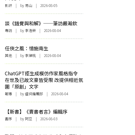
影評
| by 易山 | 2026-08-05
談《錯覺與和解》──筆訪嚴瀚欽
專訪
| by 李浩榮 | 2026-08-04
任俠之風：憶施南生
其他
| by 李焯桃 | 2026-08-04
ChatGPT拒生成模仿作家風格指令
在世及已故文豪皆受限 改提供相近氛
圍「原創」文字
報導
| by 虛詞編輯部 | 2026-08-04
【新書】《賣書者言》編輯序
書序
| by 阿豆 | 2026-08-03