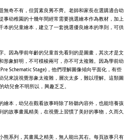
題無奇不有，但質素良莠不齊。老師和家長在選購適合幼
從事幼稚園的十幾年間經常需要挑選繪本作為教材，加上
千本的兒童繪本，建立了一套挑選優良繪本的準則，可供
字。因為學前年齡的兒童首先看到的是圖畫，其次才是文
和形象鮮明，不可模棱兩可，亦不可太複雜。因為學前幼
 Schematic Stage)，他們理解圖像傾向平面化，有些
幼兒來說視覺形象太複雜，層次太多，難以理解。這類圖
下的幼兒會不明所以，興趣乏乏。
的繪本，幼兒在觀看故事時除了聆聽內容外，也能培養孩
到的故事畫風精美，在視覺上習慣了美好的事物，久而久
小熊系列，其畫風之精美，無人能出其右。每頁故事只有