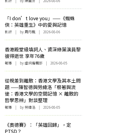
影評
| by 陳麗芬 | 2026-08-06
「I don’t love you」——《蜘蛛
俠：英雄重生》中的愛與記憶
影評
| by
周丹楓
| 2026-08-06
香港殿堂級填詞人、資深綠葉演員黎
彼得逝世 享年76歲
報導
| by 虛詞編輯部 | 2026-08-05
從視差到離散：香港文學及其本土問
題 ——陳智德與勞緯洛「根著與流
徙：香港文學的空間記憶 × 離散的
哲學思辨」對談整理
報導
| by 勞緯洛 | 2026-08-05
《奧德賽》：「英雄回歸」，定
PTSD？