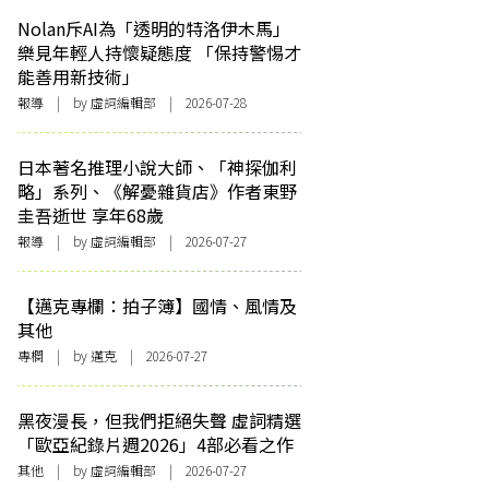
Nolan斥AI為「透明的特洛伊木馬」
樂見年輕人持懷疑態度 「保持警惕才
能善用新技術」
報導
| by 虛詞編輯部 | 2026-07-28
日本著名推理小說大師、「神探伽利
略」系列、《解憂雜貨店》作者東野
圭吾逝世 享年68歲
報導
| by 虛詞編輯部 | 2026-07-27
【邁克專欄：拍子簿】國情、風情及
其他
專欄
| by
邁克
| 2026-07-27
黑夜漫長，但我們拒絕失聲 虛詞精選
「歐亞紀錄片週2026」4部必看之作
其他
| by 虛詞編輯部 | 2026-07-27