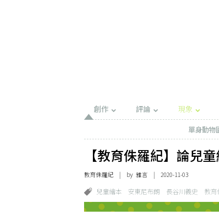
創作
評論
現象
單身動物
【教育侏羅紀】論兒童
教育侏羅紀
| by 雅言 | 2020-11-03
兒童繪本
安東尼布朗
長谷川義史
教育