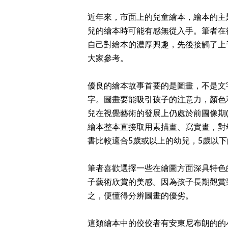
近年來，市面上的兒童繪本，繪本的主
兒的繪本時可能有感無從入手。筆者在
自己對繪本的濃厚興趣，先後接觸了上
大家參考。
優良的繪本故事首要的是圖畫，不是文
字。圖畫要能吸引孩子的注意力，顏色
兒在視覺藝術的發展上仍處於前圖像期(Pre
繪本整本直接取用素描畫、寫實畫，對
書比較適合5歲或以上的幼兒，5歲以
筆者喜歡選擇一些在繪圖方面深具特色
子藝術欣賞的美感。因為孩子長期觀賞
之，便懂得分辨圖畫的優劣。
這類繪本中的佼佼者有安東尼布朗的的