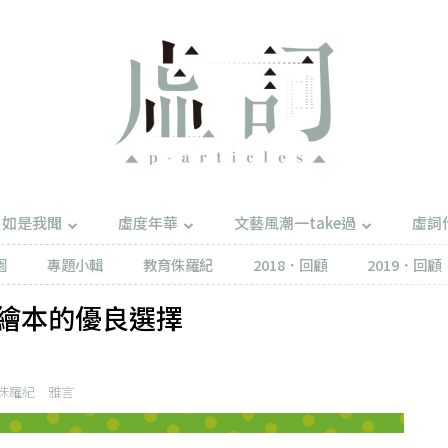
如是我聞
虛度年華
文藝風潮一take過
虛詞
園
專題小輯
教育侏羅紀
2018．回顧
2019．回顧
繪本的優良選擇
侏羅紀
雅言