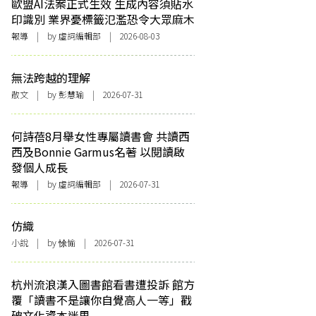
歐盟AI法案正式生效 生成內容須貼水
印識別 業界憂標籤氾濫恐令大眾麻木
報導
| by 虛詞編輯部 | 2026-08-03
無法跨越的理解
散文
| by 彭慧瑜 | 2026-07-31
何詩蓓8月舉女性專屬讀書會 共讀西
西及Bonnie Garmus名著 以閱讀啟
發個人成長
報導
| by 虛詞編輯部 | 2026-07-31
仿織
小說
| by 悇愉 | 2026-07-31
杭州流浪漢入圖書館看書遭投訴 館方
覆「讀書不是讓你自覺高人一等」戳
破文化資本迷思