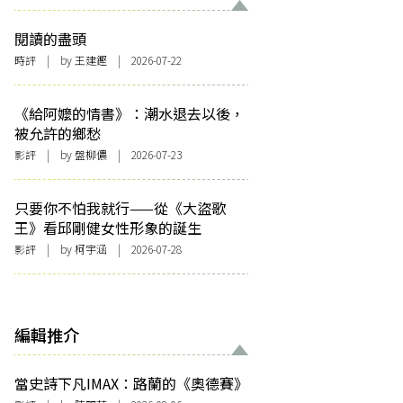
閱讀的盡頭
時評
| by 王建鏗 | 2026-07-22
《給阿嬤的情書》：潮水退去以後，
被允許的鄉愁
影評
| by 盤柳儂 | 2026-07-23
只要你不怕我就行——從《大盜歌
王》看邱剛健女性形象的誕生
影評
| by 柯宇涵 | 2026-07-28
編輯推介
當史詩下凡IMAX：路蘭的《奧德賽》