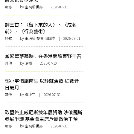
報導
| by 虛詞編輯部 | 2026-07-31
詩三首：〈留下來的人〉、〈成名
前〉、〈行為藝術〉
詩歌
| by 王培智,黎喜,潘國亨 | 2026-07-31
當繁華落幕時：在香港閱讀東野圭吾
其他
| by
洛楓
| 2026-07-30
鄧小宇憶施南生 以珍藏舊照 細數昔
日歲月
其他
| by 鄧小宇 | 2026-07-30
歐盟終止威尼斯雙年展資助 涉俄羅斯
參展爭議 基金會主席斥屬政治干預
報導
| by 虛詞編輯部 | 2026-07-30