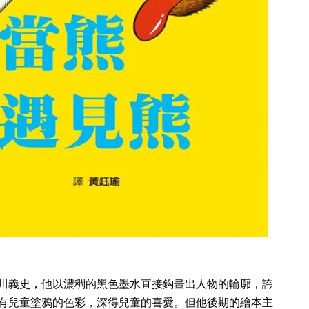
川義史，他以濃稠的黑色墨水直接鈎畫出人物的輪廓，誇
有兒童塗鴉的色彩，深得兒童的喜愛。但他後期的繪本主