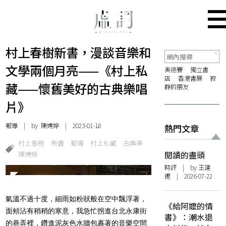
村上春樹新書，漫談音樂和
文學兩個月亮——《村上私
奧德賽
獨立書
店
香港書展
寂
藏——懷舊美好的古典樂唱
靜的朋友
片》
報導
| by
陳娉婷
| 2023-01-18
熱門文章
村上春樹
新書
報導
村上私藏
古典樂
陳娉婷
閱讀的盡頭
時評
| by 王建
鏗 | 2026-07-22
氣溫不過十度，細雨如粉狀般在空中飄浮著，
《給阿嬤的情
面頰沾有稍稍的寒意，我急忙拐進台北永康街
書》：潮水退
的巷弄裡，鑽進泥灰色水牆包裹著的音樂空間