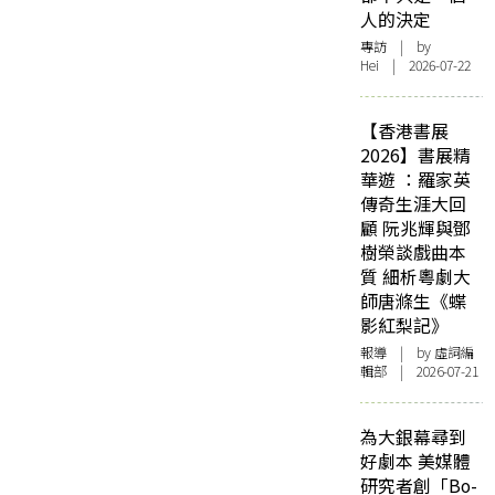
人的決定
專訪
| by
Hei | 2026-07-22
【香港書展
2026】書展精
華遊 ：羅家英
傳奇生涯大回
顧 阮兆輝與鄧
樹榮談戲曲本
質 細析粵劇大
師唐滌生《蝶
影紅梨記》
報導
| by 虛詞編
輯部 | 2026-07-21
為大銀幕尋到
好劇本 美媒體
研究者創「Bo-