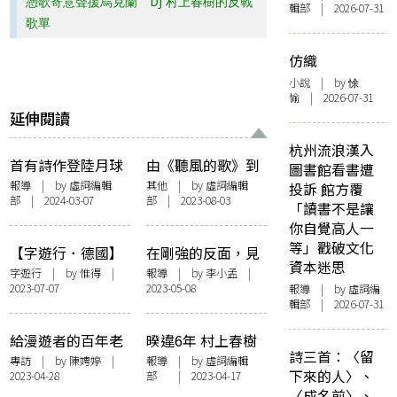
憑歌寄意聲援烏克蘭 DJ 村上春樹的反戰
輯部 | 2026-07-31
歌單
仿織
小說
| by 悇
愉 | 2026-07-31
延伸閱讀
杭州流浪漢入
首有詩作登陸月球
由《聽風的歌》到
圖書館看書遭
可保存逾五千萬年
《隨盲柳入眠的女
報導
| by 虛詞編輯
其他
| by 虛詞編輯
投訴 館方覆
部 | 2024-03-07
部 | 2023-08-03
台灣詩人煮雪的
人》 ——那些年他
「讀書不是讓
人：「有部分的我
們改編過的村上春
你自覺高人一
已經在月球上」
樹
等」戳破文化
【字遊行．德國】
在剛強的反面，見
資本迷思
猜想巴赫
證時代的孤獨與連
字遊行
| by
惟得
|
報導
| by
李小孟
|
2023-07-07
2023-05-08
報導
| by 虛詞編
帶：川本三郎談
輯部 | 2026-07-31
書、生命與創作
給漫遊者的百年老
暌違6年 村上春樹
詩三首：〈留
宅書店——專訪郭
長編新作《城市及
專訪
| by
陳娉婷
|
報導
| by 虛詞編輯
下來的人〉、
2023-04-28
部 | 2023-04-17
怡美書店郭重興與
其不確定的牆》出
〈成名前〉、