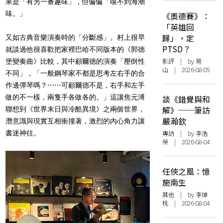
果是「有另一番趣味」，但偏偏「嗅不到海潮
味。」
《奧德賽》：
「英雄回
歸」，定
又如古典音樂演奏時的「分斷感」。村上很早
PTSD？
就談過他很喜歡把家裡巴哈不同版本的《郭德
影評
| by 易
堡變奏曲》比較，其中顧爾德的演奏「壓倒性
山 | 2026-08-05
不同」，「一般鋼琴家不都是思考左右手的合
作邊彈琴嗎？⋯⋯可顧爾德不是，右手和左手
做的不一樣，兩隻手各做各的。」這讓焦元溥
談《錯覺與和
解》──筆訪
聯想到《世界末日與冷酷異境》之兩個世界，
嚴瀚欽
潛意識與現實互相衝撞著，激烈的內心角力讓
書迷神往。
專訪
| by 李浩
榮 | 2026-08-04
任俠之風：憶
施南生
其他
| by 李焯
桃 | 2026-08-04