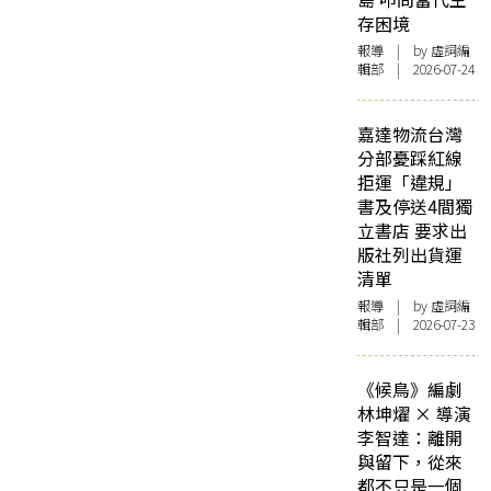
存困境
報導
| by 虛詞編
輯部 | 2026-07-24
嘉達物流台灣
分部憂踩紅線
拒運「違規」
書及停送4間獨
立書店 要求出
版社列出貨運
清單
報導
| by 虛詞編
輯部 | 2026-07-23
《候鳥》編劇
林坤燿 × 導演
李智達：離開
與留下，從來
都不只是一個