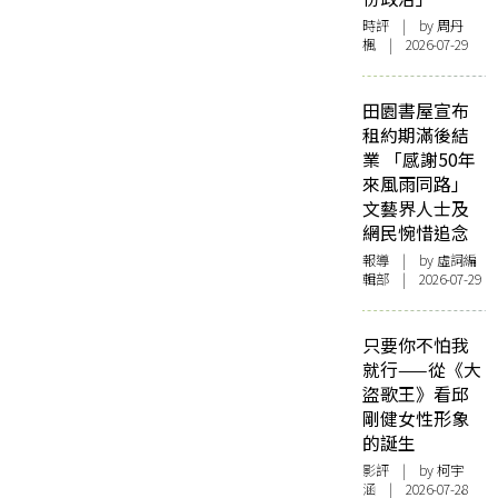
時評
| by
周丹
楓
| 2026-07-29
田園書屋宣布
租約期滿後結
業 「感謝50年
來風雨同路」
文藝界人士及
網民惋惜追念
報導
| by 虛詞編
輯部 | 2026-07-29
只要你不怕我
就行——從《大
盜歌王》看邱
剛健女性形象
的誕生
影評
| by 柯宇
涵 | 2026-07-28