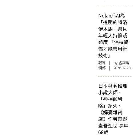
Nolan斥AI為
「透明的特洛
伊木馬」樂見
年輕人持懷疑
態度 「保持警
惕才能善用新
技術」
報導
| by 虛詞編
輯部 | 2026-07-28
日本著名推理
小說大師、
「神探伽利
略」系列、
《解憂雜貨
店》作者東野
圭吾逝世 享年
68歲