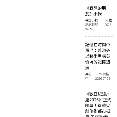
《寂靜的朋
友》小輯
專題小輯
| by 虛
詞編輯部 | 2026-
07-24
記憶在時間中
漂浮：曾淑芬
以藝術重構黃
竹坑的記憶遺
痕
專訪
| by 黃桂
桂 | 2026-07-24
《歐亞紀錄片
週2026》正式
開幕！從戰火
創傷到都市孤
島 叩問當代生