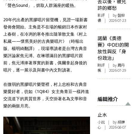
去以後，被允
「聲色Sound」，烘取人群滿座的暖熱。
許的鄉愁
影評
| by 盤柳
20年代出產的黑膠唱片留聲機，見證一場新書
儂 | 2026-07-23
發佈會開始。主角是不在場的暢銷日本作家村
上春樹，在冷冽的寒冬推出隨筆散文集《村上
諾蘭《奧德
私藏——懷舊美好的古典樂唱片》（時報出
賽》中DEI的開
版、楊明綺翻譯），現場導讀者是台灣古典音
放性與反「身
樂評論家焦元溥。在琳瑯滿目的黑膠唱片跟
份政治」
前，焦元溥捧著厚實的新書，偶爾拿起身後的
時評
| by
周丹
唱片，逐一展示及與書中內文對讀著。
楓
| 2026-07-29
在微弱的黑膠唱片樂聲裡，村上忠粉和古典音
樂愛好者，彷如《1Q84》女主角青豆一樣跨進
編輯推介
交流道下的異質世界，天空掛著名為文學和音
樂的兩個月亮。
止水
小說
| by 胡韡
心 | 2026-08-07