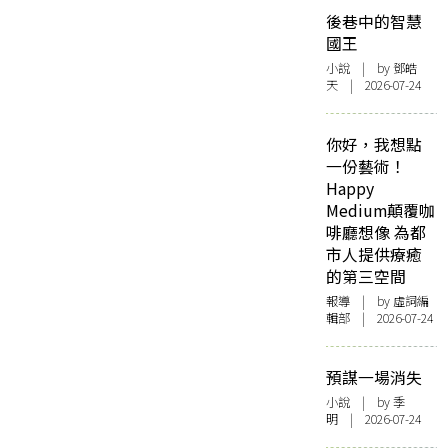
後巷中的智慧
國王
小說
| by 鄧皓
天 | 2026-07-24
你好，我想點
一份藝術！
Happy
Medium顛覆咖
啡廳想像 為都
市人提供療癒
的第三空間
報導
| by 虛詞編
輯部 | 2026-07-24
預謀一場消失
小說
| by 季
明 | 2026-07-24