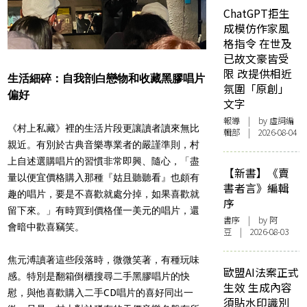
ChatGPT拒生
成模仿作家風
格指令 在世及
已故文豪皆受
限 改提供相近
生活細碎：自我剖白戀物和收藏黑膠唱片
氛圍「原創」
偏好
文字
報導
| by 虛詞編
《村上私藏》裡的生活片段更讓讀者讀來無比
輯部 | 2026-08-04
親近。有別於古典音樂專業者的嚴謹準則，村
上自述選購唱片的習慣非常即興、隨心，「盡
【新書】《賣
量以便宜價格購入那種『姑且聽聽看』也頗有
書者言》編輯
趣的唱片，要是不喜歡就處分掉，如果喜歡就
序
留下來。」有時買到價格僅一美元的唱片，還
書序
| by 阿
會暗中歡喜竊笑。
豆 | 2026-08-03
焦元溥讀著這些段落時，微微笑著，有種玩味
歐盟AI法案正式
感。特別是翻箱倒櫃搜尋二手黑膠唱片的快
生效 生成內容
慰，與他喜歡購入二手CD唱片的喜好同出一
須貼水印識別