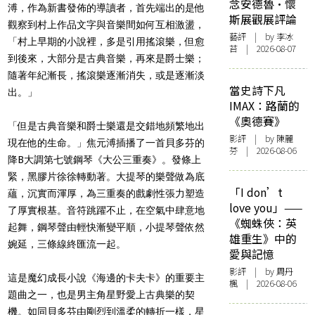
念安德魯·懷
溥，作為新書發佈的導讀者，首先端出的是他
斯展觀展評論
觀察到村上作品文字與音樂間如何互相激盪，
藝評
| by 李冰
「村上早期的小說裡，多是引用搖滾樂，但愈
苔 | 2026-08-07
到後來，大部分是古典音樂，再來是爵士樂；
隨著年紀漸長，搖滾樂逐漸消失，或是逐漸淡
當史詩下凡
出。」
IMAX：路蘭的
《奧德賽》
「但是古典音樂和爵士樂還是交錯地頻繁地出
影評
| by 陳麗
現在他的生命。」焦元溥插播了一首貝多芬的
芬 | 2026-08-06
降B大調第七號鋼琴《大公三重奏》。發條上
緊，黑膠片徐徐轉動著。大提琴的樂聲做為底
「I don’t
蘊，沉實而渾厚，為三重奏的戲劇性張力塑造
love you」——
了厚實根基。音符跳躍不止，在空氣中肆意地
《蜘蛛俠：英
起舞，鋼琴聲由輕快漸變平順，小提琴聲依然
雄重生》中的
婉延，三條線終匯流一起。
愛與記憶
影評
| by
周丹
這是魔幻成長小說《海邊的卡夫卡》的重要主
楓
| 2026-08-06
題曲之一，也是男主角星野愛上古典樂的契
機。如同貝多芬由剛烈到溫柔的轉折一樣，星