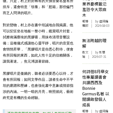
徹。只是，村上對於稀有的天價音樂名盤有所
業界憂標籤氾
排斥，還會特意「領養」和「慰籍」那些偏門
濫恐令大眾麻
而乏人問津的唱片。
木
報導
| by 虛詞編
對於戀物，村上亦在書中坦誠地自我揭露。他
輯部 | 2026-08-03
可以怔怔坐在地板一整小時，鑑賞唱片封套，
拭擦佈滿塵埃的黑膠碟，用抹布清理音響設
無法跨越的理
備；這種儀式感讓他心靈平靜，唱片的音質也
解
會悄悄昇華，「黑膠唱片是你悉心對待，便會
散文
| by 彭慧
有所回報的東西，如此人性十足的信賴關係，
瑜 | 2026-07-31
讓我著迷。」焦元溥讀著節錄。
何詩蓓8月舉女
黑膠唱片是傲嬌的，聽者必須要悉心以待，才
性專屬讀書會
會有所回報；如同文學作品，讀者生命中不平
共讀西西及
坦的磨蹭和歷練，也會強化書中意象或情節指
Bonnie
涉的內涵。一明一暗的月亮，映照彼此，藝術
Garmus名著 以
終究是有機的生命經驗。
閱讀啟發個人
成長
報導
| by 虛詞編