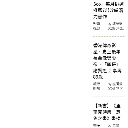
Sco」每月挑選
推薦7部改編潛
力書作
報導
| by 虛詞編
輯部 | 2026-07-21
香港傳奇影
星、史上最年
長金像獎影
帝、「四哥」
謝賢逝世 享壽
89歲
報導
| by 虛詞編
輯部 | 2026-07-21
【新書】《里
爾克詩集－意
象之書》書摘
書序
| by 里爾