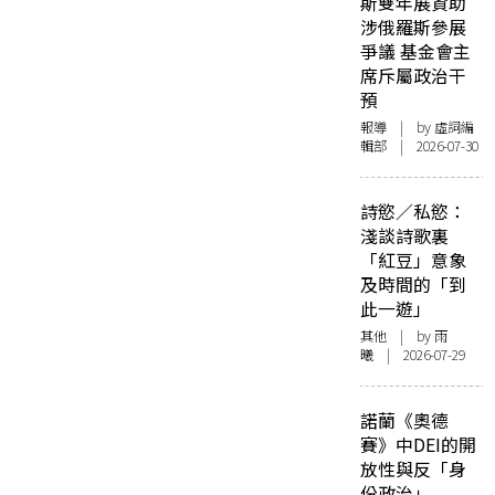
斯雙年展資助
涉俄羅斯參展
爭議 基金會主
席斥屬政治干
預
報導
| by 虛詞編
輯部 | 2026-07-30
詩慾／私慾：
淺談詩歌裏
「紅豆」意象
及時間的「到
此一遊」
其他
| by 雨
曦 | 2026-07-29
諾蘭《奧德
賽》中DEI的開
放性與反「身
份政治」