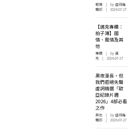
報導
| by 虛詞編
輯部 | 2026-07-27
【邁克專欄：
拍子簿】國
情、風情及其
他
專欄
| by
邁
克
| 2026-07-27
黑夜漫長，但
我們拒絕失聲
虛詞精選「歐
亞紀錄片週
2026」4部必看
之作
其他
| by 虛詞編
輯部 | 2026-07-27