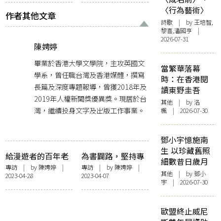
趙偉仁
版
〈行為藝術〉
作者其他文章
詩歌
| by 王培智,
黎喜,潘國亨 |
2026-07-31
陳娉婷
畢業於香港大學文學院，主攻英國文
當繁華落幕
學系，曾任職台灣及香港媒體，撰寫
時：在香港閱
長篇及深度專題報導，曾獲2018年及
讀東野圭吾
2019年人權新聞獎優異獎。現居於台
其他
| by
洛
灣，繼續投身文字及出版工作事業。
楓
| 2026-07-30
鄧小宇憶施南
生 以珍藏舊照
給漫遊者的百年老
為書闢路，堅持專
細數昔日歲月
宅書店——專訪郭
業與廣度——專訪
專訪
| by
陳娉婷
|
專訪
| by
陳娉婷
|
其他
| by 鄧小
2023-04-28
2023-04-07
怡美書店郭重興與
Openbook閱讀誌
宇 | 2026-07-30
趙偉仁
總編周月英
歐盟終止威尼