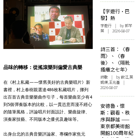
【字遊行·巴
黎】熱
字遊行
| by 郭芊
葉 | 2026-08-07
詩三首：〈春
雨〉、〈春
後〉、〈隔靴
品味的轉移：從搖滾樂到偏愛古典樂
搔癢之七年〉
詩歌
| by 飲江,莫
凱傑,王兆基 |
在《村上私藏——懷舊美好的古典樂唱片》新
2026-08-07
書裡，村上春樹親選達486枚私藏唱片，挪列
出百首古典音樂樂曲作引子，每首樂曲至少有4
到5個彈奏版本的比較，以一貫恣意而漫不經心
安德魯·懷
斯：觀看、秩
的隨筆風格，評論唱片封面設計、樂曲旋律、
序與靜謐 ——
演奏家技藝、不同版本之優劣及趣味等。
東京都美術館
開館100周年紀
出身台北的古典音樂評論家、專欄作家焦元