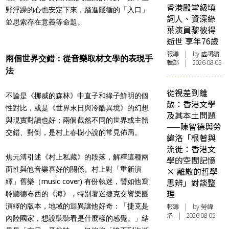
香港殿堂級填
野浮躁的心也安定下來，踏進隱循的「入口」
詞人、資深綠
並思索存在意義等命題。
葉演員黎彼得
逝世 享年76歲
報導
| by 虛詞編
兩個世界交錯：從音樂取材文學的表現手
輯部 | 2026-08-05
法
從視差到離
不論是《挪威的森林》中直子和綠子鮮明的個
散：香港文學
性對比，或是《世界末日與冷酷異境》的幻想
及其本土問題
與現實對讀也好；兩個截然不同的世界或主體
——陳智德與勞
交錯、對倒，是村上春樹小說的常見佈局。
緯洛「根著與
流徙：香港文
焦元溥引述《村上私藏》的段落，解釋這種兩
學的空間記憶
面性與他音樂喜好的關係。村上對「重新演
× 離散的哲學
思辨」對談整
繹」舊樂（music cover) 有份執迷，譬如他寫
理
聆聽德布西的《海》，特別著迷捷克交響樂團
演繹的版本，地域的迴異讓他好奇：「捷克是
報導
| by 勞緯
洛 | 2026-08-05
內陸國家，想說聽聽看是什麼樣的感覺。」結