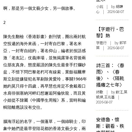
小說
| by 胡韡
啊，那是另一個文藝少女，另一個故事。
心 | 2026-08-07
2
【字遊行·巴
黎】熱
陳先生翻檢《香港影畫》創刊號，圈出兩封航
字遊行
| by 郭芊
空投遞的海外來函，一封寄自巴黎，署名米
葉 | 2026-08-07
亞，一封寄自紐約，署名仰山，編者於按語感
激「老友記」仗義捧場，並無揭露筆名背後兩
詩三首：〈春
位朋友真身。態度嚴謹的陳先生最拿手打爛砂
雨〉、〈春
盆，不惜下問巴黎老朽可有線索，業餘福爾摩
後〉、〈隔靴
斯立刻從嫌疑犯名單剔除黃愛玲，事關1966年
搔癢之七年〉
她約莫只得十四歲，再早慧也肯定不會戴着口
詩歌
| by 飲江,莫
水肩徘徊塞納河畔幻想邂逅阿倫狄龍，而且黃
凱傑,王兆基 |
小姐從不隸屬《中國學生周報》系，當時和編
2026-08-07
輯陸離應該沒有交往。
安德魯·懷
腦海浮起的名字，一個蓬草，一個綠騎士，印
斯：觀看、秩
象中她們是最早登陸花都的香港文藝少女，兩