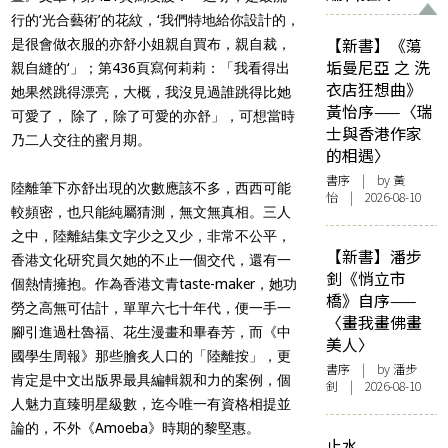
行的‘光合藝術’的花紋，‘我們特地給你設計的，
【新書】《蕩
是很會做衣服的亦舒小姐親自買布，親自裁，
垢曼尼亞 之 洗
親自縫的‘」；第436頁寫何莉莉：「我看得出
衣店狂想曲》
她果然跳得漂亮，大概，我沒見過誰跳得比她
黃怡序——〈瑞
可愛了， 除了，除了可愛的亦舒」，可想當時
士與香港作家
乃二人交往的蜜月期。
的相遇〉
書序
| by
黃
陸離筆下亦舒出現的次數應該不多，西西可能
怡
| 2026-08-10
較頻密，也只能純屬猜測，無文無真相。三人
之中，陸離結集文字少之又少，非常不公平，
【新書】潘步
香港文化研究員欠她的不止一個交代，還有一
釗《悄立市
個熱情擁抱。作為香港文青taste-maker，她功
橋》自序——
勞之高無可估計，單單六七十年代，便一手一
〈畫我畫佛畫
腳引進過杜魯福、花生漫畫和畢春芳，而《中
美人〉
國學生周報》那些膾炙人口的「陸離按」，更
書序
| by
潘步
肯定是中文出版界最具編輯親和力的案例，個
釗
| 2026-08-10
人魅力直臻明星級數，迄今唯一有資格相提並
論的，不外《Amoeba》時期的黎堅惠。
止水