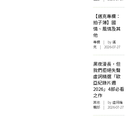
【邁克專欄：
拍子簿】國
情、風情及其
他
專欄
| by
邁
克
| 2026-07-27
黑夜漫長，但
我們拒絕失聲
虛詞精選「歐
亞紀錄片週
2026」4部必看
之作
其他
| by 虛詞編
輯部 | 2026-07-27