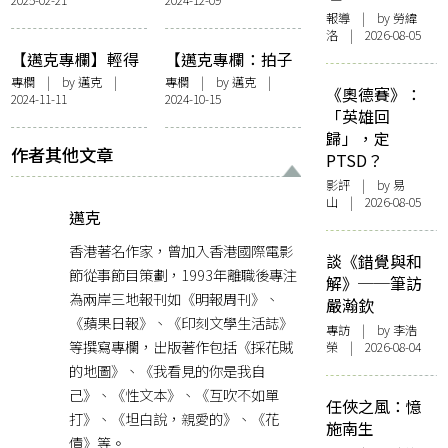
報導
| by 勞緯
洛 | 2026-08-05
【邁克專欄】輕得
【邁克專欄：拍子
可以放手
簿】桑桃艾格曼筆
專欄
| by
邁克
|
專欄
| by
邁克
|
《奧德賽》：
2024-11-11
2024-10-15
記
「英雄回
歸」，定
作者其他文章
PTSD？
影評
| by 易
山 | 2026-08-05
邁克
香港著名作家，曾加入香港國際電影
談《錯覺與和
節從事節目策劃，1993年離職後專注
解》──筆訪
為兩岸三地報刊如《明報周刊》、
嚴瀚欽
《蘋果日報》、《印刻文學生活誌》
專訪
| by 李浩
等撰寫專欄，出版著作包括《採花賊
榮 | 2026-08-04
的地圖》、《我看見的你是我自
己》、《性文本》、《互吹不如單
任俠之風：憶
打》、《坦白說，親愛的》、《花
施南生
債》等。