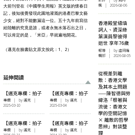
影評
| by
周丹
楓
| 2026-08-06
大前刊登在《中國學生周報》英文版的懷春日
記，後知後覺發現此園地灌溉的港產巴黎文藝
少女，絕對不能數漏這一位。五十九年前寫信
香港殿堂級填
給陸離的究竟是誰，或者永無水落石出之日，
詞人、資深綠
可以肯定的是，「米亞」早就遍地開花。
葉演員黎彼得
逝世 享年76歲
（邁克在臉書貼文原文按此：
1
、
2
）
報導
| by 虛詞編
輯部 | 2026-08-05
從視差到離
延伸閱讀
散：香港文學
及其本土問題
【邁克專欄：拍子
【邁克專欄：拍子
——陳智德與勞
簿】張愛玲與江青
簿】張愛玲與夏先
緯洛「根著與
專欄
| by
邁克
|
專欄
| by
邁克
|
2025-03-10
2025-03-04
生
流徙：香港文
學的空間記憶
× 離散的哲學
【邁克專欄：拍子
【邁克專欄：拍子
思辨」對談整
簿】殺人犯張愛玲
簿】凡哲里斯筆記
專欄
| by
邁克
|
專欄
| by
邁克
|
理
2025-02-21
2024-12-09