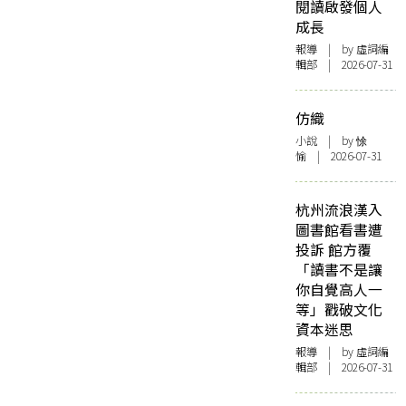
閱讀啟發個人
成長
報導
| by 虛詞編
輯部 | 2026-07-31
仿織
小說
| by 悇
愉 | 2026-07-31
杭州流浪漢入
圖書館看書遭
投訴 館方覆
「讀書不是讓
你自覺高人一
等」戳破文化
資本迷思
報導
| by 虛詞編
輯部 | 2026-07-31