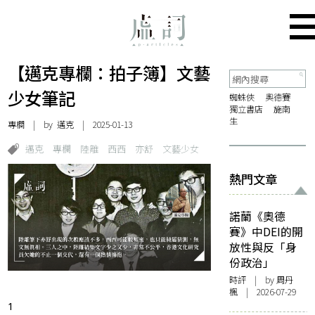
【邁克專欄：拍子簿】文藝
少女筆記
蜘蛛俠
奧德賽
獨立書店
施南
生
專欄
| by
邁克
| 2025-01-13
邁克
專欄
陸離
西西
亦舒
文藝少女
熱門文章
諾蘭《奧德
賽》中DEI的開
放性與反「身
份政治」
時評
| by
周丹
楓
| 2026-07-29
1