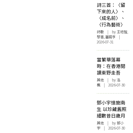
詩三首：〈留
下來的人〉、
〈成名前〉、
〈行為藝術〉
詩歌
| by 王培智,
黎喜,潘國亨 |
2026-07-31
當繁華落幕
時：在香港閱
讀東野圭吾
其他
| by
洛
楓
| 2026-07-30
鄧小宇憶施南
生 以珍藏舊照
細數昔日歲月
其他
| by 鄧小
宇 | 2026-07-30