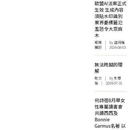
歐盟AI法案正式
生效 生成內容
須貼水印識別
業界憂標籤氾
濫恐令大眾麻
木
報導
| by 虛詞編
輯部 | 2026-08-03
無法跨越的理
解
散文
| by 彭慧
瑜 | 2026-07-31
何詩蓓8月舉女
性專屬讀書會
共讀西西及
Bonnie
Garmus名著 以