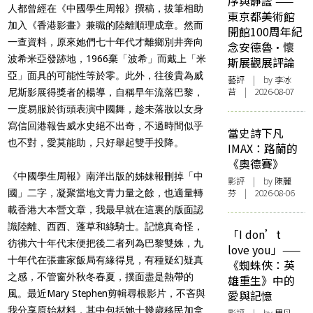
序與靜謐 ——
人都曾經在《中國學生周報》撰稿，拔筆相助
東京都美術館
加入《香港影畫》兼職的陸離順理成章。然而
開館100周年紀
一查資料，原來她們七十年代才離鄉別井奔向
念安德魯·懷
波希米亞發跡地，1966棄「波希」而戴上「米
斯展觀展評論
亞」面具的可能性等於零。此外，往後貴為威
藝評
| by 李冰
苔 | 2026-08-07
尼斯影展得獎者的楊導，自稱早年流落巴黎，
一度易服於街頭表演中國舞，趁未落妝以女身
寫信回港報告威水史絕不出奇，不過時間似乎
當史詩下凡
也不對，愛莫能助，只好舉起雙手投降。
IMAX：路蘭的
《奧德賽》
《中國學生周報》南洋出版的姊妹報刪掉「中
影評
| by 陳麗
芬 | 2026-08-06
國」二字，凝聚當地文青力量之餘，也適量轉
載香港大本營文章，我最早就在這裏的版面認
識陸離、西西、蓬草和綠騎士。記憶真奇怪，
「I don’t
彷彿六十年代末便把後二者列為巴黎雙姝，九
love you」——
十年代在張畫家飯局有緣得見，有種疑幻疑真
《蜘蛛俠：英
之感，不管窗外秋冬春夏，撲面盡是熱帶的
雄重生》中的
風。最近Mary Stephen剪輯尋根影片，不吝與
愛與記憶
我分享原始材料，其中包括她十幾歲移民加拿