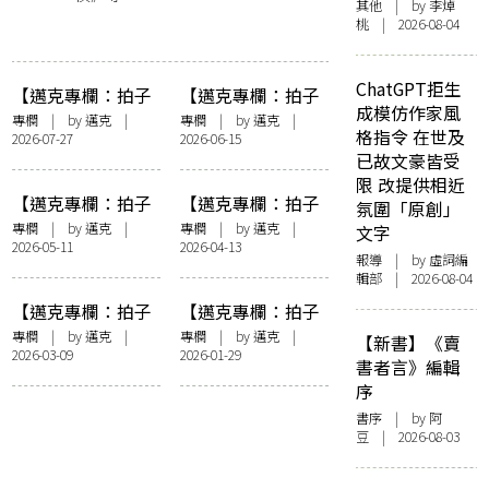
其他
| by 李焯
桃 | 2026-08-04
ChatGPT拒生
【邁克專欄：拍子
【邁克專欄：拍子
成模仿作家風
簿】國情、風情及
簿】耳邊風及其他
專欄
| by
邁克
|
專欄
| by
邁克
|
格指令 在世及
2026-07-27
2026-06-15
其他
已故文豪皆受
限 改提供相近
【邁克專欄：拍子
【邁克專欄：拍子
氛圍「原創」
簿】我的筆名
簿】姑娘、小姐和
專欄
| by
邁克
|
專欄
| by
邁克
|
文字
2026-05-11
2026-04-13
先生
報導
| by 虛詞編
輯部 | 2026-08-04
【邁克專欄：拍子
【邁克專欄：拍子
簿】重遇女伯爵
簿】美人看《吉賽
專欄
| by
邁克
|
專欄
| by
邁克
|
【新書】《賣
2026-03-09
2026-01-29
兒》
書者言》編輯
序
書序
| by 阿
豆 | 2026-08-03