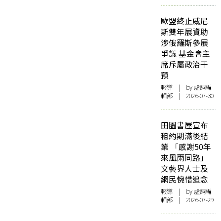
歐盟終止威尼
斯雙年展資助
涉俄羅斯參展
爭議 基金會主
席斥屬政治干
預
報導
| by 虛詞編
輯部 | 2026-07-30
田園書屋宣布
租約期滿後結
業 「感謝50年
來風雨同路」
文藝界人士及
網民惋惜追念
報導
| by 虛詞編
輯部 | 2026-07-29