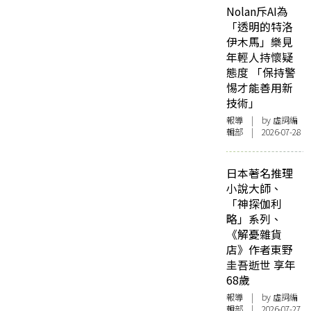
Nolan斥AI為
「透明的特洛
伊木馬」樂見
年輕人持懷疑
態度 「保持警
惕才能善用新
技術」
報導
| by 虛詞編
輯部 | 2026-07-28
日本著名推理
小說大師、
「神探伽利
略」系列、
《解憂雜貨
店》作者東野
圭吾逝世 享年
68歲
報導
| by 虛詞編
輯部 | 2026-07-27