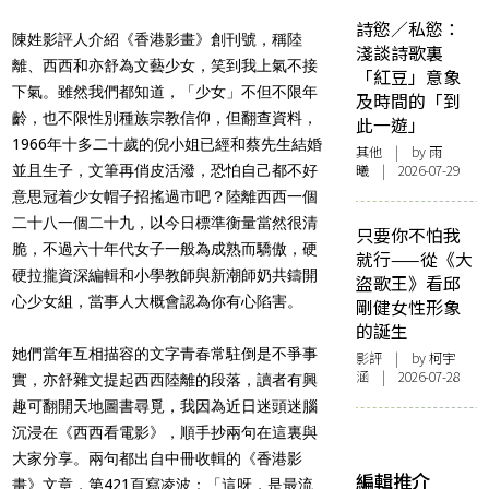
詩慾／私慾：
陳姓影評人介紹《香港影畫》創刊號，稱陸
淺談詩歌裏
離、西西和亦舒為文藝少女，笑到我上氣不接
「紅豆」意象
下氣。雖然我們都知道，「少女」不但不限年
及時間的「到
齡，也不限性別種族宗教信仰，但翻查資料，
此一遊」
1966年十多二十歲的倪小姐已經和蔡先生結婚
其他
| by 雨
曦 | 2026-07-29
並且生子，文筆再俏皮活潑，恐怕自己都不好
意思冠着少女帽子招搖過市吧？陸離西西一個
二十八一個二十九，以今日標準衡量當然很清
只要你不怕我
脆，不過六十年代女子一般為成熟而驕傲，硬
就行——從《大
硬拉攏資深編輯和小學教師與新潮師奶共鑄開
盜歌王》看邱
心少女組，當事人大概會認為你有心陷害。
剛健女性形象
的誕生
她們當年互相描容的文字青春常駐倒是不爭事
影評
| by 柯宇
涵 | 2026-07-28
實，亦舒雜文提起西西陸離的段落，讀者有興
趣可翻開天地圖書尋覓，我因為近日迷頭迷腦
沉浸在《西西看電影》，順手抄兩句在這裏與
大家分享。兩句都出自中冊收輯的《香港影
編輯推介
畫》文章，第421頁寫凌波：「這呀，是最流