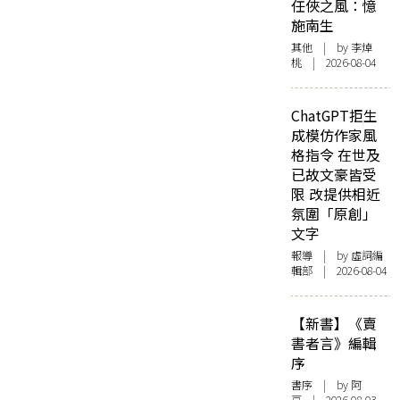
任俠之風：憶
施南生
其他
| by 李焯
桃 | 2026-08-04
ChatGPT拒生
成模仿作家風
格指令 在世及
已故文豪皆受
限 改提供相近
氛圍「原創」
文字
報導
| by 虛詞編
輯部 | 2026-08-04
【新書】《賣
書者言》編輯
序
書序
| by 阿