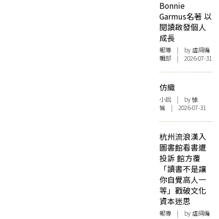
Bonnie
Garmus名著 以
閱讀啟發個人
成長
報導
| by 虛詞編
輯部 | 2026-07-31
仿織
小說
| by 悇
愉 | 2026-07-31
杭州流浪漢入
圖書館看書遭
投訴 館方覆
「讀書不是讓
你自覺高人一
等」戳破文化
資本迷思
報導
| by 虛詞編