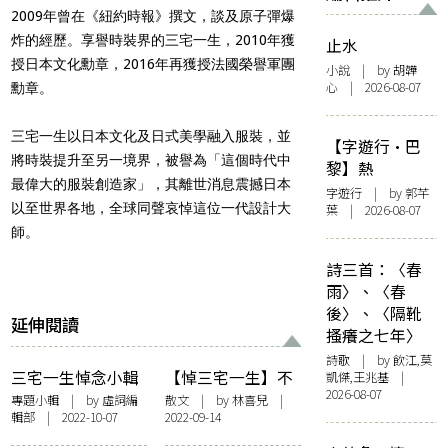
2009年曾在《紐約時報》撰文，談及原子彈爆
炸的經歷。享譽時裝界的三宅一生，2010年獲
止水
授日本文化勳章，2016年再獲授法國榮譽軍團
小說
| by 胡韡
心 | 2026-08-07
勳章。
三宅一生以日本文化及日式美學融入服裝，並
【字遊行·巴
將時裝提升至另一境界，被譽為「這個時代中
黎】熱
最偉大的服裝創造家」，其離世消息震撼日本
字遊行
| by 郭芊
以至世界各地，全球同聲哀悼這位一代設計大
葉 | 2026-08-07
師。
詩三首：〈春
雨〉、〈春
後〉、〈隔靴
延伸閱讀
搔癢之七年〉
詩歌
| by 飲江,莫
三宅一生悼念小輯
【悼三宅一生】不
凱傑,王兆基 |
2026-08-07
曾擁有的Issey
專題小輯
| by 虛詞編
散文
| by
林喜兒
|
輯部 | 2022-10-07
2022-09-14
Miyaki