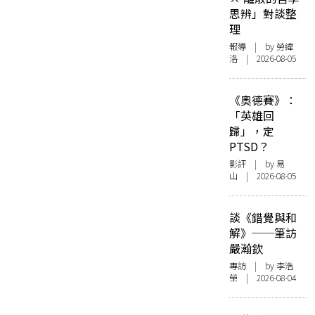
思辨」對談整
理
報導
| by 勞緯
洛 | 2026-08-05
《奧德賽》：
「英雄回
歸」，定
PTSD？
影評
| by 易
山 | 2026-08-05
談《錯覺與和
解》──筆訪
嚴瀚欽
專訪
| by 李浩
榮 | 2026-08-04