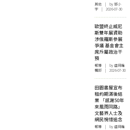
其他
| by 鄧小
宇 | 2026-07-30
歐盟終止威尼
斯雙年展資助
涉俄羅斯參展
爭議 基金會主
席斥屬政治干
預
報導
| by 虛詞編
輯部 | 2026-07-30
田園書屋宣布
租約期滿後結
業 「感謝50年
來風雨同路」
文藝界人士及
網民惋惜追念
報導
| by 虛詞編