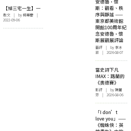
安德魯·懷
斯：觀看、秩
【悼三宅一生】一
序與靜謐 ——
生懸命——三宅一
散文
| by
楊華慶
|
2022-09-06
東京都美術館
生超越的設計魂
開館100周年紀
念安德魯·懷
斯展觀展評論
藝評
| by 李冰
苔 | 2026-08-07
當史詩下凡
IMAX：路蘭的
《奧德賽》
影評
| by 陳麗
芬 | 2026-08-06
「I don’t
love you」——
《蜘蛛俠：英