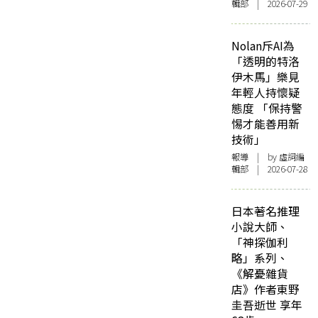
輯部 | 2026-07-29
Nolan斥AI為
「透明的特洛
伊木馬」樂見
年輕人持懷疑
態度 「保持警
惕才能善用新
技術」
報導
| by 虛詞編
輯部 | 2026-07-28
日本著名推理
小說大師、
「神探伽利
略」系列、
《解憂雜貨
店》作者東野
圭吾逝世 享年