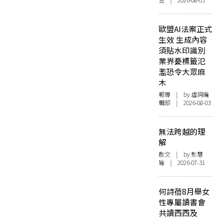
豆 | 2026-08-03
歐盟AI法案正式
生效 生成內容
須貼水印識別
業界憂標籤氾
濫恐令大眾麻
木
報導
| by 虛詞編
輯部 | 2026-08-03
無法跨越的理
解
散文
| by 彭慧
瑜 | 2026-07-31
何詩蓓8月舉女
性專屬讀書會
共讀西西及