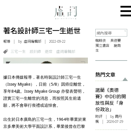
著名設計師三宅一生逝世
蜘蛛俠
奧德賽
報導
| by 虛詞編輯部 | 2022-09-22
獨立書店
施南
生
三宅一生
設計師
逝世
虛詞編輯部
熱門文章
據日本傳媒報導，著名時裝設計師三宅一生
（Issey Miyake），日前（5/8）因癌症離世，
諾蘭《奧德
享年84歲。Issey Miyake Group 亦發表聲明，
賽》中DEI的開
證實三宅一生離世的消息，而按照其生前遺
放性與反「身
願，將不會舉行喪禮或追悼會。
份政治」
時評
| by
周丹
出生於日本廣島的三宅一生，1964年畢業於東
楓
| 2026-07-29
京多摩美術大學平面設計系，畢業後曾在巴黎