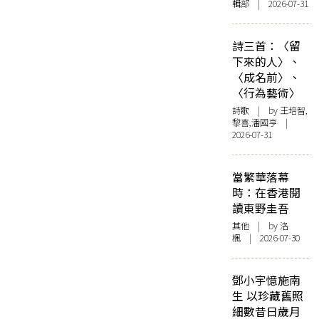
輯部 | 2026-07-31
詩三首：〈留
下來的人〉、
〈成名前〉、
〈行為藝術〉
詩歌
| by 王培智,
黎喜,潘國亨 |
2026-07-31
當繁華落幕
時：在香港閱
讀東野圭吾
其他
| by
洛
楓
| 2026-07-30
鄧小宇憶施南
生 以珍藏舊照
細數昔日歲月