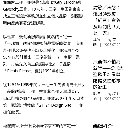
和紐約工作，並與著名設計師Guy Laroche與
詩慾／私慾：
Givenchy工作。1970年，三宅一生回到東京，
淺談詩歌裏
成立三宅設計事務所並創立個人品牌，對國際
「紅豆」意象
時尚產業有著深遠影響。
及時間的「到
此一遊」
以極富工藝創新服飾設計聞名的三宅一生，
其他
| by 雨
「一塊布」的獨特皺褶剪裁震撼時裝界，這個
曦 | 2026-07-29
創作理念亦被他不斷發展變化，並沿用至今，
90年代設計推出「三宅褶皺」（一生摺）系
只要你不怕我
列，打破先入為主的服裝概念，子品牌
就行——從《大
「Pleats Please」也於1993年創立。
盜歌王》看邱
剛健女性形象
從1994至1999年間，三宅一生先後將男士與女
的誕生
士品牌的設計工作，交於其合作人瀧澤直己，
影評
| by 柯宇
自己則抽身做全職研究。並於2007年創立日本
涵 | 2026-07-28
第一家設計博物館「21_21 Design Site」，並
擔任館長。
編輯推介
經歷美軍原子彈爆炸而倖存下來的三宅一生，