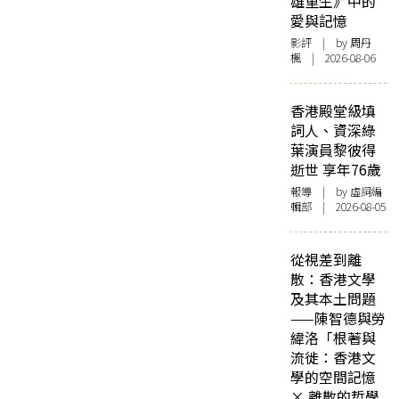
雄重生》中的
愛與記憶
影評
| by
周丹
楓
| 2026-08-06
香港殿堂級填
詞人、資深綠
葉演員黎彼得
逝世 享年76歲
報導
| by 虛詞編
輯部 | 2026-08-05
從視差到離
散：香港文學
及其本土問題
——陳智德與勞
緯洛「根著與
流徙：香港文
學的空間記憶
× 離散的哲學