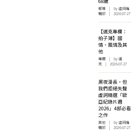
68歲
報導
| by 虛詞編
輯部 | 2026-07-27
【邁克專欄：
拍子簿】國
情、風情及其
他
專欄
| by
邁
克
| 2026-07-27
黑夜漫長，但
我們拒絕失聲
虛詞精選「歐
亞紀錄片週
2026」4部必看
之作
其他
| by 虛詞編
輯部 | 2026-07-27